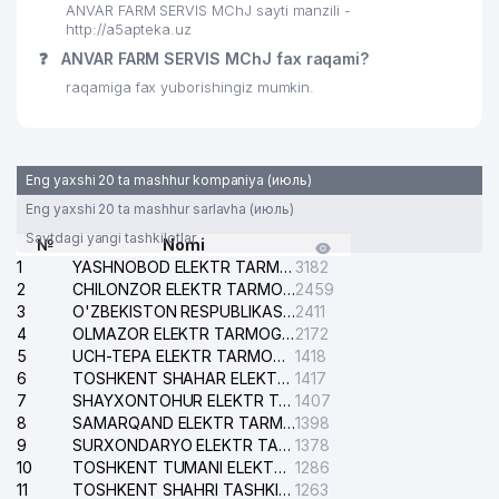
ANVAR FARM SERVIS MChJ sayti manzili -
http://a5apteka.uz
❓
ANVAR FARM SERVIS MChJ fax raqami?
raqamiga fax yuborishingiz mumkin.
Eng yaxshi 20 ta mashhur kompaniya (июль)
Eng yaxshi 20 ta mashhur sarlavha (июль)
Saytdagi yangi tashkilotlar
№
Nomi
1
YASHNOBOD ELEKTR TARMOG'I NOSOZLIKLARI XIZMATI
3182
2
CHILONZOR ELEKTR TARMOG'I NOSOZLIK XIZMATI
2459
3
O'ZBEKISTON RESPUBLIKASI BOSH PROKURATURASI ISHONCH TELEFONI
2411
4
OLMAZOR ELEKTR TARMOG'I NOSOZLIKLARI XIZMATI
2172
5
UCH-TEPA ELEKTR TARMOG'I NOSOZLIKLARI XIZMATI
1418
6
TOSHKENT SHAHAR ELEKTR TARMOQLARI KORXONASI AJ
1417
7
SHAYXONTOHUR ELEKTR TARMOG'I NOSOZLIKLARINI TUZATISH XIZMATI
1407
8
SAMARQAND ELEKTR TARMOQLARI AJ
1398
9
SURXONDARYO ELEKTR TARMOQLARI AJ
1378
10
TOSHKENT TUMANI ELEKTR TARMOG'I AVARIYA XIZMATI
1286
11
TOSHKENT SHAHRI TASHKILOT TELEFONLARI HAQIDA MA'LUMOT BYUROSI
1263