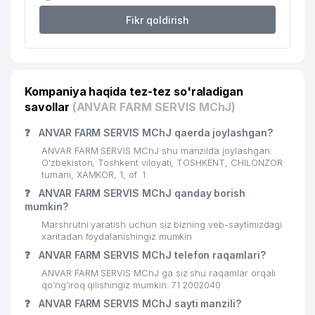
Fikr qoldirish
21
DENTORAL MChJ
938 м
Kompaniya haqida tez-tez so'raladigan
savollar
(ANVAR FARM SERVIS MChJ)
❓
ANVAR FARM SERVIS MChJ qaerda joylashgan?
ANVAR FARM SERVIS MChJ shu manzilda joylashgan:
O'zbekiston, Toshkent viloyati, TOSHKENT, CHILONZOR
tumani, XAMKOR, 1, of. 1.
❓
ANVAR FARM SERVIS MChJ qanday borish
mumkin?
Marshrutni yaratish uchun siz bizning veb-saytimizdagi
xaritadan foydalanishingiz mumkin
❓
ANVAR FARM SERVIS MChJ telefon raqamlari?
ANVAR FARM SERVIS MChJ ga siz shu raqamlar orqali
qo’ng’iroq qilishingiz mumkin: 71 2002040
❓
ANVAR FARM SERVIS MChJ sayti manzili?