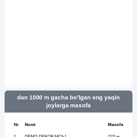
dan 1000 m gacha bo'lgan eng yaqin
joylarga masofa
№
Nomi
Masofa
1
DEMO DEKOR MChJ
223 м