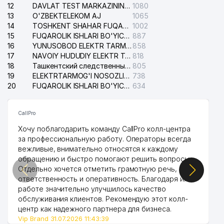
12
DAVLAT TEST MARKAZINING ISHONCH TELEFONLARI
1080
13
O'ZBEKTELEKOM AJ
1065
14
TOSHKENT SHAHAR FUQAROLIK ISHLARI BO'YICHA SUDI
1002
15
FUQAROLIK ISHLARI BO'YICHA YAKKASAROY TUMANLARARO SUDI
887
16
YUNUSOBOD ELEKTR TARMOG'I NOSOZLIKLARI XIZMATI
858
17
NAVOIY HUDUDIY ELEKTR TARMOQLARI KORXONASI AJ
818
18
Ташкентский следственный изолятор
805
19
ELEKTRTARMOG'I NOSOZLIKLARINI TO'ZATISH SERGELI XIZMATI
738
20
FUQAROLIK ISHLARI BO'YICHA UCH-TEPA TUMANI SUDI
634
CallPro
Хочу поблагодарить команду CallPro колл-центра
за профессиональную работу. Операторы всегда
вежливые, внимательно относятся к каждому
обращению и быстро помогают решить вопросы.
Отдельно хочется отметить грамотную речь,
ответственность и оперативность. Благодаря их
работе значительно улучшилось качество
обслуживания клиентов. Рекомендую этот колл-
центр как надежного партнера для бизнеса.
Vip Brand 31.07.2026 11:43:39