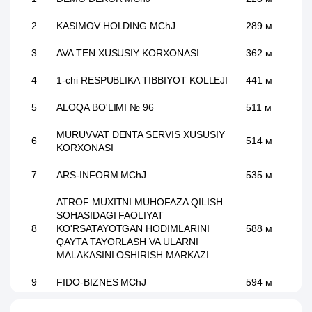
2
KASIMOV HOLDING MChJ
289 м
3
AVA TEN XUSUSIY KORXONASI
362 м
4
1-chi RESPUBLIKA TIBBIYOT KOLLEJI
441 м
5
ALOQA BO'LIMI № 96
511 м
MURUVVAT DENTA SERVIS XUSUSIY
6
514 м
KORXONASI
7
ARS-INFORM MChJ
535 м
ATROF MUXITNI MUHOFAZA QILISH
SOHASIDAGI FAOLIYAT
8
KO'RSATAYOTGAN HODIMLARINI
588 м
QAYTA TAYORLASH VA ULARNI
MALAKASINI OSHIRISH MARKAZI
9
FIDO-BIZNES MChJ
594 м
10
MS-TEX XUSUSIY KORXONASI
613 м