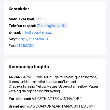
Kontaktlar
Mamlakat kodi:
+998
Telefon raqami:
71 qo'ng'iroq qilish
E-mail:
info@a5apteka.uz
Sayt:
http://a5apteka.uz
Fax:
71 2537099
Kompaniya haqida
ANVAR FARM SERVIS MChJ ga murojaat qilganingizda,
iltimos, ushbu tashkilot haqida ma'lumotni
O'zbekistonning Yellow Pages Uzbekistan Yellow Pages
katalogida topganingizni ayting.
Yuridik nomi:
А5 СЕТЬ АПТЕК ФИЛИАЛ № 1
Brend nomi:
A5 DORIXONALAR TARMOG'I FILIAL № 1