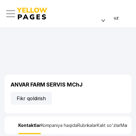
uz
ANVAR FARM SERVIS MChJ
Fikr qoldirish
Kontaktlar
Kompaniya haqida
Rubrikalar
Kalit so'zlar
Manzil x