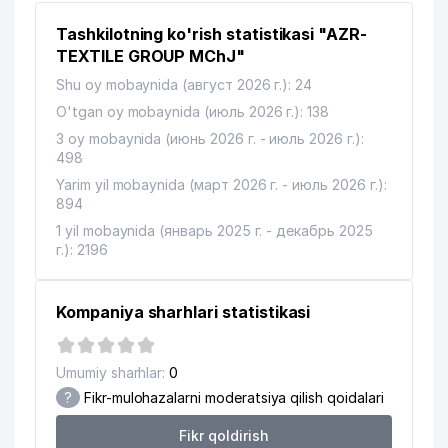
VAKOLATXONA
Tashkilotning ko'rish statistikasi "AZR-
AGROBANK ATB TOSHKENT SHAHAR
TEXTILE GROUP MChJ"
13
370 м
BOSHQARMASI
Shu oy mobaynida (август 2026 г.): 24
14
O'tgan oy mobaynida (июль 2026 г.): 138
HAPPY TOUR MChJ
374 м
3 oy mobaynida (июнь 2026 г. - июль 2026 г.):
15
GROUNDBIZNES MAKING QK MChJ
376 м
498
Yarim yil mobaynida (март 2026 г. - июль 2026 г.):
16
MAGNUM MEDIKAL SERVIS MChJ
377 м
894
17
BILAG'ON-DONO MChJ
381 м
1 yil mobaynida (январь 2025 г. - декабрь 2025
г.): 2196
INGO-UZBEKISTAN AJ TASHKENT
18
386 м
VILOYATI FILIALI
Kompaniya sharhlari statistikasi
19
BALTIC CENTER MChJ
393 м
ZAKHAREVICH - WEDDING OILAVIY
Umumiy sharhlar:
0
20
407 м
KORXONASI
?
Fikr-mulohazalarni moderatsiya qilish qoidalari
21
BAMBI LAND MChJ
412 м
Fikr qoldirish