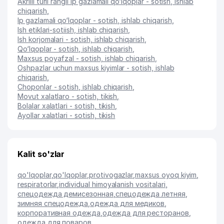
Akrilli turli rangli ip gazlamali qo‘lqoplar - sotish, ishlab
chiqarish
,
Ip gazlamali qo‘lqoplar - sotish, ishlab chiqarish
,
Ish etiklari-sotiish, ishlab chiqarish
,
Ish korjomalari - sotish, ishlab chiqarish
,
Qo‘lqoplar - sotish, ishlab chiqarish
,
Maxsus poyafzal - sotish, ishlab chiqarish
,
Oshpazlar uchun maxsus kiyimlar - sotish, ishlab
chiqarish
,
Choponlar - sotish, ishlab chiqarish
,
Movut xalatlaro - sotish, tikish
,
Bolalar xalatlari - sotish, tikish
,
Ayollar xalatlari - sotish, tikish
Kalit so'zlar
qo'lqoplar
,
qo'lqoplar
,
protivogazlar
,
maxsus oyoq kiyim
,
respiratorlar
,
individual himoyalanish vositalari
,
спецодежда демисезонная
,
спецодежда летняя
,
зимняя спецодежда
,
одежда для медиков
,
корпоративная одежда
,
одежда для ресторанов
,
одежда для поваров
,