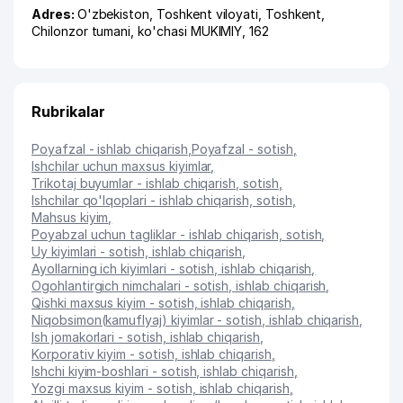
Adres:
O'zbekiston,
Toshkent viloyati
,
Toshkent
,
Chilonzor tumani
,
ko'chasi MUKIMIY
, 162
Rubrikalar
Poyafzal - ishlab chiqarish
,
Poyafzal - sotish
,
Ishchilar uchun maxsus kiyimlar
,
Trikotaj buyumlar - ishlab chiqarish, sotish
,
Ishchilar qo'lqoplari - ishlab chiqarish, sotish
,
Mahsus kiyim
,
Poyabzal uchun tagliklar - ishlab chiqarish, sotish
,
Uy kiyimlari - sotish, ishlab chiqarish
,
Ayollarning ich kiyimlari - sotish, ishlab chiqarish
,
Ogohlantirgich nimchalari - sotish, ishlab chiqarish
,
Qishki maxsus kiyim - sotish, ishlab chiqarish
,
Niqobsimon(kamuflyaj) kiyimlar - sotish, ishlab chiqarish
,
Ish jomakorlari - sotish, ishlab chiqarish
,
Korporativ kiyim - sotish, ishlab chiqarish
,
Ishchi kiyim-boshlari - sotish, ishlab chiqarish
,
Yozgi maxsus kiyim - sotish, ishlab chiqarish
,