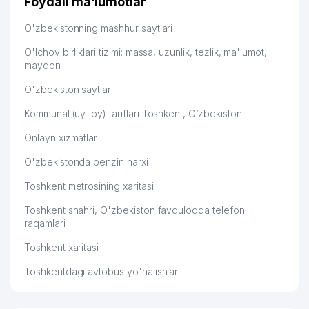
Foydali ma'lumotlar
52
HUMO-NTD-AVTOSERVIS MChJ
936 м
O'zbekistonning mashhur saytlari
UMUMIY O'RTA TA'LIM MAKTABI
O'lchov birliklari tizimi: massa, uzunlik, tezlik, ma'lumot,
53
974 м
№179
maydon
54
AKVAREL PRINT MChJ
974 м
O'zbekiston saytlari
Kommunal (uy-joy) tariflari Toshkent, O‘zbekiston
55
CHICKEN WING MChJ
999 м
Onlayn xizmatlar
O'zbekistonda benzin narxi
Toshkent metrosining xaritasi
Toshkent shahri, O'zbekiston favqulodda telefon
raqamlari
Toshkent xaritasi
Toshkentdagi avtobus yo'nalishlari