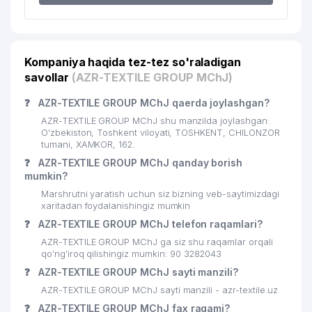
22
HUMO TOUR MChJ
417 м
23
KHIVA XK
421 м
Kompaniya haqida tez-tez so'raladigan
24
SIFAT-BIZNES-SAVDO MChJ
427 м
savollar
(AZR-TEXTILE GROUP MChJ)
25
DEMO DEKOR MChJ
453 м
❓
AZR-TEXTILE GROUP MChJ qaerda joylashgan?
26
DOKTOR PROFI MChJ
506 м
AZR-TEXTILE GROUP MChJ shu manzilda joylashgan:
O'zbekiston, Toshkent viloyati, TOSHKENT, CHILONZOR
27
tumani, XAMKOR, 162.
ORTO-MODA MChJ
513 м
❓
AZR-TEXTILE GROUP MChJ qanday borish
KATTA TANAFFUS NODAVLAT TA'LIM
mumkin?
28
517 м
MUASSASASI
Marshrutni yaratish uchun siz bizning veb-saytimizdagi
xaritadan foydalanishingiz mumkin
29
DOKTOR-SERVIS MChJ
538 м
❓
AZR-TEXTILE GROUP MChJ telefon raqamlari?
30
ASIA ENERGOMERA MChJ
596 м
AZR-TEXTILE GROUP MChJ ga siz shu raqamlar orqali
qo’ng’iroq qilishingiz mumkin: 90 3282043
31
KASIMOV HOLDING MChJ
597 м
❓
AZR-TEXTILE GROUP MChJ sayti manzili?
AZR-TEXTILE GROUP MChJ sayti manzili - azr-textile.uz
32
FOTON MEDICAL QUALITY XK MChJ
635 м
❓
AZR-TEXTILE GROUP MChJ fax raqami?