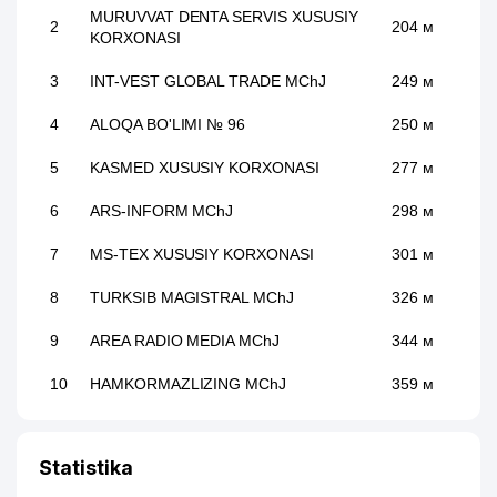
MURUVVAT DENTA SERVIS XUSUSIY
2
204 м
KORXONASI
3
INT-VEST GLOBAL TRADE MChJ
249 м
4
ALOQA BO'LIMI № 96
250 м
5
KASMED XUSUSIY KORXONASI
277 м
6
ARS-INFORM MChJ
298 м
7
MS-TEX XUSUSIY KORXONASI
301 м
8
TURKSIB MAGISTRAL MChJ
326 м
9
AREA RADIO MEDIA MChJ
344 м
10
HAMKORMAZLIZING MChJ
359 м
11
ELLIPS UDP MChJ
363 м
Statistika
HELMSMAN QUALITY &
12
TECHNOLOGY SERVICES CO., LTD.
365 м