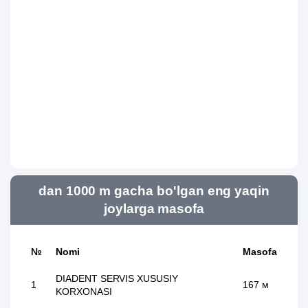
dan 1000 m gacha bo'lgan eng yaqin
joylarga masofa
№
Nomi
Masofa
DIADENT SERVIS XUSUSIY
1
167 м
KORXONASI