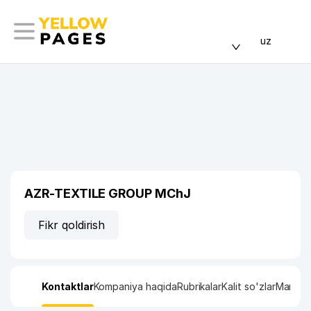
uz
AZR-TEXTILE GROUP MChJ
Fikr qoldirish
Kontaktlar
Kompaniya haqida
Rubrikalar
Kalit so'zlar
Manzil x