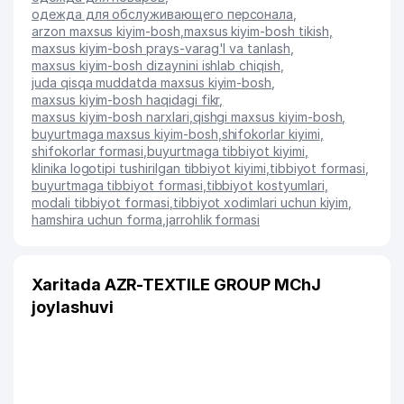
одежда для обслуживающего персонала
,
arzon maxsus kiyim-bosh
,
maxsus kiyim-bosh tikish
,
maxsus kiyim-bosh prays-varag'I va tanlash
,
maxsus kiyim-bosh dizaynini ishlab chiqish
,
juda qisqa muddatda maxsus kiyim-bosh
,
maxsus kiyim-bosh haqidagi fikr
,
maxsus kiyim-bosh narxlari
,
qishgi maxsus kiyim-bosh
,
buyurtmaga maxsus kiyim-bosh
,
shifokorlar kiyimi
,
shifokorlar formasi
,
buyurtmaga tibbiyot kiyimi
,
klinika logotipi tushirilgan tibbiyot kiyimi
,
tibbiyot formasi
,
buyurtmaga tibbiyot formasi
,
tibbiyot kostyumlari
,
modali tibbiyot formasi
,
tibbiyot xodimlari uchun kiyim
,
hamshira uchun forma
,
jarrohlik formasi
Xaritada AZR-TEXTILE GROUP MChJ
joylashuvi