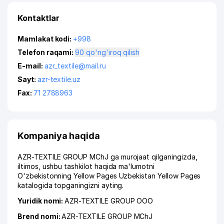
Kontaktlar
Mamlakat kodi:
+998
Telefon raqami:
90 qo'ng'iroq qilish
E-mail:
azr_textile@mail.ru
Sayt:
azr-textile.uz
Fax:
71 2788963
Kompaniya haqida
AZR-TEXTILE GROUP MChJ ga murojaat qilganingizda,
iltimos, ushbu tashkilot haqida ma'lumotni
O'zbekistonning Yellow Pages Uzbekistan Yellow Pages
katalogida topganingizni ayting.
Yuridik nomi:
AZR-TEXTILE GROUP ООО
Brend nomi:
AZR-TEXTILE GROUP MChJ