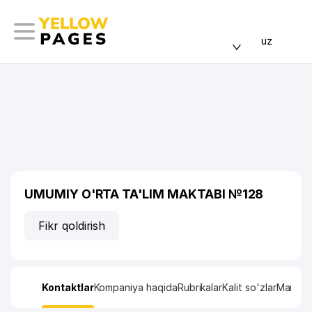
uz
UMUMIY O'RTA TA'LIM MAKTABI №128
Fikr qoldirish
Kontaktlar
Kompaniya haqida
Rubrikalar
Kalit so'zlar
Manzil x