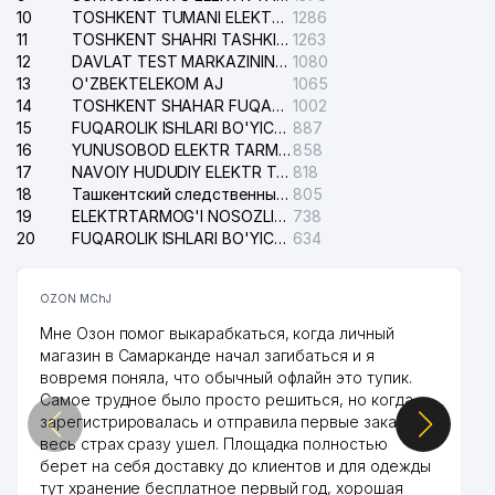
10
TOSHKENT TUMANI ELEKTR TARMOG'I AVARIYA XIZMATI
1286
11
TOSHKENT SHAHRI TASHKILOT TELEFONLARI HAQIDA MA'LUMOT BYUROSI
1263
12
DAVLAT TEST MARKAZINING ISHONCH TELEFONLARI
1080
13
O'ZBEKTELEKOM AJ
1065
14
TOSHKENT SHAHAR FUQAROLIK ISHLARI BO'YICHA SUDI
1002
15
FUQAROLIK ISHLARI BO'YICHA YAKKASAROY TUMANLARARO SUDI
887
16
YUNUSOBOD ELEKTR TARMOG'I NOSOZLIKLARI XIZMATI
858
17
NAVOIY HUDUDIY ELEKTR TARMOQLARI KORXONASI AJ
818
18
Ташкентский следственный изолятор
805
19
ELEKTRTARMOG'I NOSOZLIKLARINI TO'ZATISH SERGELI XIZMATI
738
20
FUQAROLIK ISHLARI BO'YICHA UCH-TEPA TUMANI SUDI
634
OZON MChJ
Мне Озон помог выкарабкаться, когда личный
магазин в Самарканде начал загибаться и я
вовремя поняла, что обычный офлайн это тупик.
Самое трудное было просто решиться, но когда
зарегистрировалась и отправила первые заказы,
весь страх сразу ушел. Площадка полностью
берет на себя доставку до клиентов и для одежды
тут хранение бесплатное первый год, хорошая