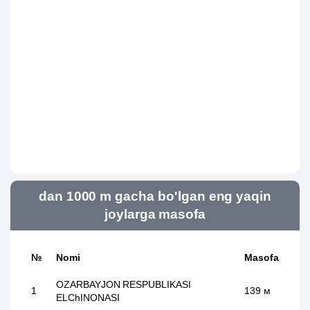
dan 1000 m gacha bo'lgan eng yaqin
joylarga masofa
№
Nomi
Masofa
OZARBAYJON RESPUBLIKASI
1
139 м
ELChINONASI