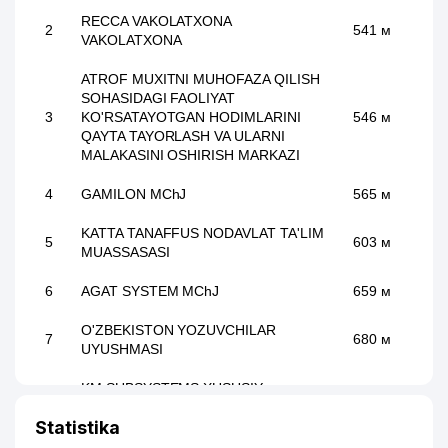
RECCA VAKOLATXONA
2
541 м
VAKOLATXONA
ATROF MUXITNI MUHOFAZA QILISH
SOHASIDAGI FAOLIYAT
3
KO'RSATAYOTGAN HODIMLARINI
546 м
QAYTA TAYORLASH VA ULARNI
MALAKASINI OSHIRISH MARKAZI
4
GAMILON MChJ
565 м
KATTA TANAFFUS NODAVLAT TA'LIM
5
603 м
MUASSASASI
6
AGAT SYSTEM MChJ
659 м
O'ZBEKISTON YOZUVCHILAR
7
680 м
UYUSHMASI
KM SUBSYSTEMS XUSUSIY
8
696 м
KORXONASI
Statistika
9
KHIVA XK
707 м