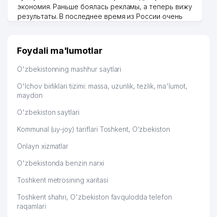
экономия. Раньше боялась рекламы, а теперь вижу
результаты. В последнее время из России очень
много заказывают, а вначале только по
Узбекистану брали, но вяло. Удалось раскрутиться,
дальше развиваюсь потихоньку😊
Foydali ma'lumotlar
Hamida 03.08.2026 12:45:39
O'zbekistonning mashhur saytlari
O'lchov birliklari tizimi: massa, uzunlik, tezlik, ma'lumot,
maydon
O'zbekiston saytlari
Kommunal (uy-joy) tariflari Toshkent, O‘zbekiston
Onlayn xizmatlar
O'zbekistonda benzin narxi
Toshkent metrosining xaritasi
Toshkent shahri, O'zbekiston favqulodda telefon
raqamlari