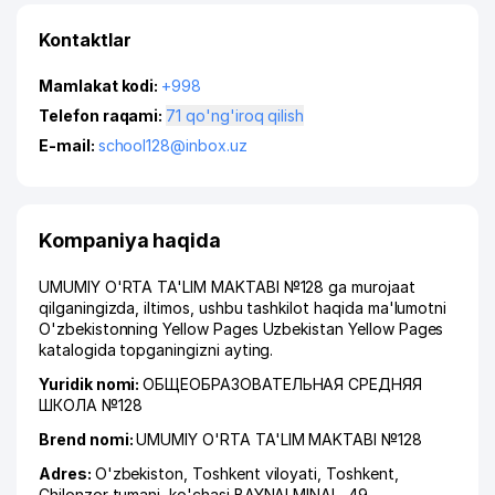
Kontaktlar
Mamlakat kodi:
+998
Telefon raqami:
71 qo'ng'iroq qilish
E-mail:
school128@inbox.uz
Kompaniya haqida
UMUMIY O'RTA TA'LIM MAKTABI №128 ga murojaat
qilganingizda, iltimos, ushbu tashkilot haqida ma'lumotni
O'zbekistonning Yellow Pages Uzbekistan Yellow Pages
katalogida topganingizni ayting.
Yuridik nomi:
ОБЩЕОБРАЗОВАТЕЛЬНАЯ СРЕДНЯЯ
ШКОЛА №128
Brend nomi:
UMUMIY O'RTA TA'LIM MAKTABI №128
Adres:
O'zbekiston,
Toshkent viloyati
,
Toshkent
,
Chilonzor tumani
,
ko'chasi BAYNALMINAL
, 49