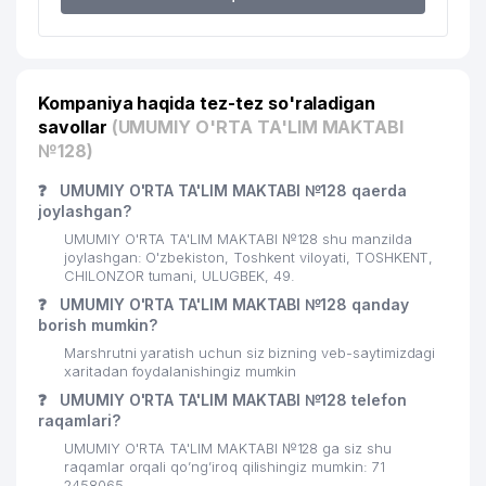
20
GROUNDBIZNES MAKING QK MChJ
878 м
21
SIFAT-BIZNES-SAVDO MChJ
914 м
Kompaniya haqida tez-tez so'raladigan
22
AZR-TEXTILE GROUP MChJ
920 м
savollar
(UMUMIY O'RTA TA'LIM MAKTABI
№128)
23
BILOL OPTIMA XUSUSIY KORXONASI
930 м
❓
UMUMIY O'RTA TA'LIM MAKTABI №128 qaerda
24
KARIM IJOD YUKSALISH MChJ
942 м
joylashgan?
UMUMIY O'RTA TA'LIM MAKTABI №128 shu manzilda
25
BAYRAM COMPANY MChJ
964 м
joylashgan: O'zbekiston, Toshkent viloyati, TOSHKENT,
CHILONZOR tumani, ULUGBEK, 49.
26
KASMED XUSUSIY KORXONASI
967 м
❓
UMUMIY O'RTA TA'LIM MAKTABI №128 qanday
borish mumkin?
27
HUMO TOUR MChJ
976 м
Marshrutni yaratish uchun siz bizning veb-saytimizdagi
xaritadan foydalanishingiz mumkin
MURUVVAT DENTA SERVIS XUSUSIY
28
991 м
KORXONASI
❓
UMUMIY O'RTA TA'LIM MAKTABI №128 telefon
raqamlari?
29
INT-VEST GLOBAL TRADE MChJ
995 м
UMUMIY O'RTA TA'LIM MAKTABI №128 ga siz shu
raqamlar orqali qo’ng’iroq qilishingiz mumkin: 71
2458065