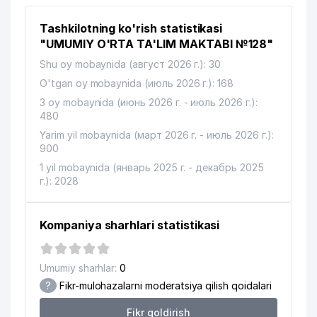
10
BIG-PROM-SERVIS MChJ
757 м
Tashkilotning ko'rish statistikasi
"UMUMIY O'RTA TA'LIM MAKTABI №128"
11
BAMBI LAND MChJ
768 м
Shu oy mobaynida (август 2026 г.): 30
12
MAHZUNA MChJ
778 м
O'tgan oy mobaynida (июль 2026 г.): 168
3 oy mobaynida (июнь 2026 г. - июль 2026 г.):
13
BARVENT IMPEX MChJ
790 м
480
Yarim yil mobaynida (март 2026 г. - июль 2026 г.):
O'ZBEKISTON RESPUBLIKASI
14
791 м
900
MARKAZIY DAVLAT ARXIVI
1 yil mobaynida (январь 2025 г. - декабрь 2025
AGROBANK ATB TOSHKENT SHAHAR
г.): 2028
15
793 м
BOSHQARMASI
16
BALTIC CENTER MChJ
795 м
Kompaniya sharhlari statistikasi
INGO-UZBEKISTAN AJ TASHKENT
17
805 м
VILOYATI FILIALI
Umumiy sharhlar:
0
?
Fikr-mulohazalarni moderatsiya qilish qoidalari
18
O'ZARXIV AGENTLIGI
810 м
Fikr qoldirish
19
IMMUNOPROF SERVICE MChJ
816 м