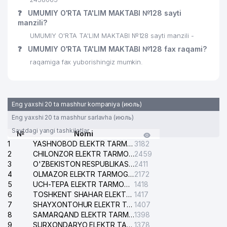
❓
UMUMIY O'RTA TA'LIM MAKTABI №128 sayti
manzili?
UMUMIY O'RTA TA'LIM MAKTABI №128 sayti manzili -
❓
UMUMIY O'RTA TA'LIM MAKTABI №128 fax raqami?
raqamiga fax yuborishingiz mumkin.
Eng yaxshi 20 ta mashhur kompaniya (июль)
Eng yaxshi 20 ta mashhur sarlavha (июль)
Saytdagi yangi tashkilotlar
№
Nomi
1
YASHNOBOD ELEKTR TARMOG'I NOSOZLIKLARI XIZMATI
3182
2
CHILONZOR ELEKTR TARMOG'I NOSOZLIK XIZMATI
2459
3
O'ZBEKISTON RESPUBLIKASI BOSH PROKURATURASI ISHONCH TELEFONI
2411
4
OLMAZOR ELEKTR TARMOG'I NOSOZLIKLARI XIZMATI
2172
5
UCH-TEPA ELEKTR TARMOG'I NOSOZLIKLARI XIZMATI
1418
6
TOSHKENT SHAHAR ELEKTR TARMOQLARI KORXONASI AJ
1417
7
SHAYXONTOHUR ELEKTR TARMOG'I NOSOZLIKLARINI TUZATISH XIZMATI
1407
8
SAMARQAND ELEKTR TARMOQLARI AJ
1398
9
SURXONDARYO ELEKTR TARMOQLARI AJ
1378