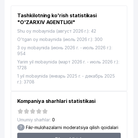
11
132 м
KORXONASI
Tashkilotning ko'rish statistikasi
GROW MANAGEMENT TEAM
12
143 м
SOLUTIONS MChJ
"O'ZARXIV AGENTLIGI"
Shu oy mobaynida (август 2026 г.): 42
13
BARVENT IMPEX MChJ
148 м
O'tgan oy mobaynida (июль 2026 г.): 300
14
REAL TRADE GROUP MChJ
150 м
3 oy mobaynida (июнь 2026 г. - июль 2026 г.):
954
15
BIG-PROM-SERVIS MChJ
152 м
Yarim yil mobaynida (март 2026 г. - июль 2026 г.):
1728
16
PREMIUM TRADE MChJ
154 м
1 yil mobaynida (январь 2025 г. - декабрь 2025
17
WEB EXPERT MChJ
166 м
г.): 3708
18
AGAT SYSTEM MChJ
168 м
Kompaniya sharhlari statistikasi
HUJJATLI FILMLAR KINOSTUDIYASI
19
180 м
DUK
Umumiy sharhlar:
0
20
KARIM IJOD YUKSALISH MChJ
227 м
?
Fikr-mulohazalarni moderatsiya qilish qoidalari
21
AL RUS BIZNES MChJ
232 м