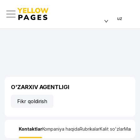
uz
O'ZARXIV AGENTLIGI
Fikr qoldirish
Kontaktlar
Kompaniya haqida
Rubrikalar
Kalit so'zlar
Manzil x