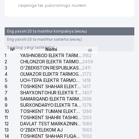
raqamiga fax yuborishingiz mumkin.
GIDRANT GLOBUS SERVIS XUSUSIY
31
373 м
KORXONASI
AL-ALKOM TRADE XUSUSIY
32
384 м
Eng yaxshi 20 ta mashhur kompaniya (июль)
KORXONASI
Eng yaxshi 20 ta mashhur sarlavha (июль)
33
DISCOVER INVEST MChJ
387 м
Saytdagi yangi tashkilotlar
№
Nomi
1
YASHNOBOD ELEKTR TARMOG'I NOSOZLIKLARI XIZMATI
3182
34
BILOL OPTIMA XUSUSIY KORXONASI
437 м
2
CHILONZOR ELEKTR TARMOG'I NOSOZLIK XIZMATI
2459
3
O'ZBEKISTON RESPUBLIKASI BOSH PROKURATURASI ISHONCH TELEFONI
2411
35
ETERNITY REAL GROUP MChJ
440 м
4
OLMAZOR ELEKTR TARMOG'I NOSOZLIKLARI XIZMATI
2172
5
UCH-TEPA ELEKTR TARMOG'I NOSOZLIKLARI XIZMATI
1418
36
TORTI OT IBRAGIMA MChJ
448 м
6
TOSHKENT SHAHAR ELEKTR TARMOQLARI KORXONASI AJ
1417
7
SHAYXONTOHUR ELEKTR TARMOG'I NOSOZLIKLARINI TUZATISH XIZMATI
1407
UNIVERSAL SUG'URTA AJ TOSHKENT
37
451 м
8
SHAHAR FILIALI
SAMARQAND ELEKTR TARMOQLARI AJ
1398
9
SURXONDARYO ELEKTR TARMOQLARI AJ
1378
38
SAN-SANICH MChJ
462 м
10
TOSHKENT TUMANI ELEKTR TARMOG'I AVARIYA XIZMATI
1286
11
TOSHKENT SHAHRI TASHKILOT TELEFONLARI HAQIDA MA'LUMOT BYUROSI
1263
39
CHILONZOR MAHALLA QO'MITASI
611 м
12
DAVLAT TEST MARKAZINING ISHONCH TELEFONLARI
1080
13
O'ZBEKTELEKOM AJ
1065
O'zR KINO, SURAT VA OVOZLI
14
TOSHKENT SHAHAR FUQAROLIK ISHLARI BO'YICHA SUDI
1002