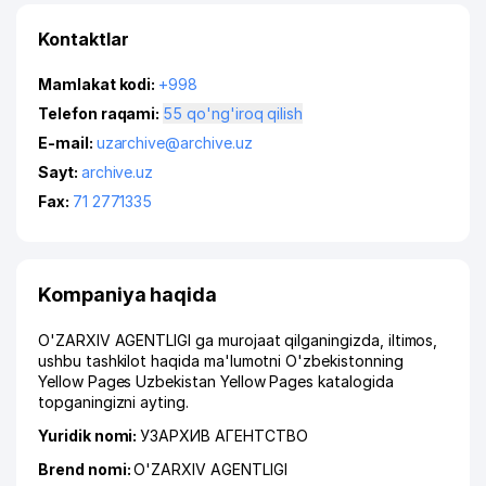
Kontaktlar
Mamlakat kodi:
+998
Telefon raqami:
55 qo'ng'iroq qilish
E-mail:
uzarchive@archive.uz
Sayt:
archive.uz
Fax:
71 2771335
Kompaniya haqida
O'ZARXIV AGENTLIGI ga murojaat qilganingizda, iltimos,
ushbu tashkilot haqida ma'lumotni O'zbekistonning
Yellow Pages Uzbekistan Yellow Pages katalogida
topganingizni ayting.
Yuridik nomi:
УЗАРХИВ АГЕНТСТВО
Brend nomi:
O'ZARXIV AGENTLIGI