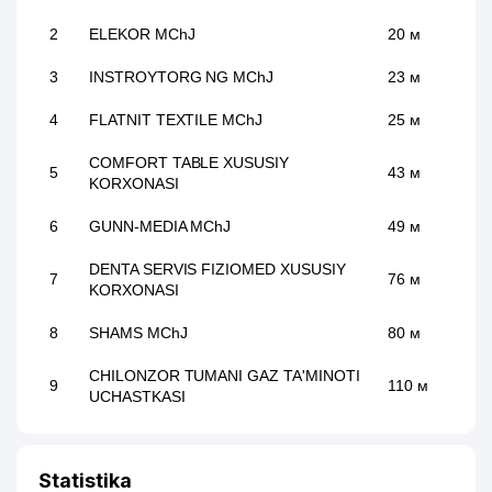
2
ELEKOR MChJ
20 м
3
INSTROYTORG NG MChJ
23 м
4
FLATNIT TEXTILE MChJ
25 м
COMFORT TABLE XUSUSIY
5
43 м
KORXONASI
6
GUNN-MEDIA MChJ
49 м
DENTA SERVIS FIZIOMED XUSUSIY
7
76 м
KORXONASI
8
SHAMS MChJ
80 м
CHILONZOR TUMANI GAZ TA'MINOTI
9
110 м
UCHASTKASI
10
O'ZMELIOMASHLIZING
121 м
Statistika
KM SUBSYSTEMS XUSUSIY