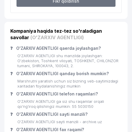
Fikr qoldirish
22
O'ZBEKFILM DUK
237 м
O'ZBEKISTON KINEMATOGRAFIYA
23
253 м
AGENTLIGI
Kompaniya haqida tez-tez so'raladigan
savollar
(O'ZARXIV AGENTLIGI)
24
TOSHKENT FAVVORASI DUK
253 м
❓
O'ZARXIV AGENTLIGI qaerda joylashgan?
25
GAMILON MChJ
259 м
O'ZARXIV AGENTLIGI shu manzilda joylashgan:
26
MASTER ELIT ALE-PLAST MChJ
295 м
O'zbekiston, Toshkent viloyati, TOSHKENT, CHILONZOR
tumani, SHIROKAYA, 100043, 2.
27
UMID SIFAT ISHONCH MChJ
320 м
❓
O'ZARXIV AGENTLIGI qanday borish mumkin?
Marshrutni yaratish uchun siz bizning veb-saytimizdagi
28
TEXNO-SOFT MChJ
334 м
xaritadan foydalanishingiz mumkin
❓
O'ZARXIV AGENTLIGI telefon raqamlari?
O'ZBEKISTON RESPUBLIKASI
PREZIDENTINING MA'MURIYATI
O'ZARXIV AGENTLIGI ga siz shu raqamlar orqali
29
339 м
QOSHIDAGI IQTISODIY TADQIQOT
qo’ng’iroq qilishingiz mumkin: 55 5030150
MARKAZI
❓
O'ZARXIV AGENTLIGI sayti manzili?
O'ZARXIV AGENTLIGI sayti manzili - archive.uz
EKSPO SHARQ BINITA XUSUSIY
30
373 м
KORXONASI
❓
O'ZARXIV AGENTLIGI fax raqami?