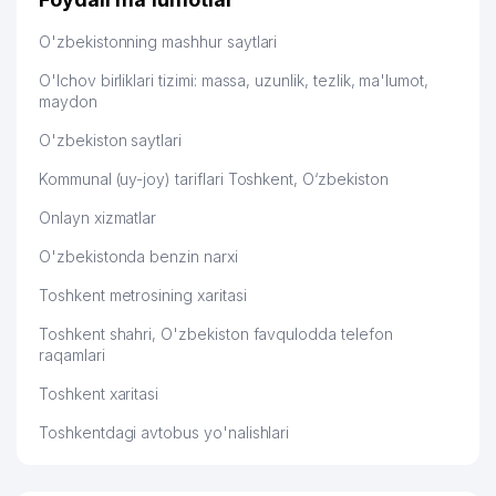
QURUVCHI-MUHANDIS XUSUSIY
49
709 м
O'zbekistonning mashhur saytlari
KORXONASI
O'lchov birliklari tizimi: massa, uzunlik, tezlik, ma'lumot,
50
ELSIS SAFETY MChJ
713 м
maydon
XLEBUSHKINA NOMIDAGI 22- chi
O'zbekiston saytlari
51
720 м
MEHRIBONLIK UYI
Kommunal (uy-joy) tariflari Toshkent, O‘zbekiston
52
EL-SIK MChJ
721 м
Onlayn xizmatlar
JINOYAT ISHLARI BO'YICHA
53
729 м
O'zbekistonda benzin narxi
CHILONZOR TUMANI SUDI
Toshkent metrosining xaritasi
NAQQOSHLIK-DIYOR UY-JOY MULK
54
768 м
SHIRKATI
Toshkent shahri, O'zbekiston favqulodda telefon
raqamlari
55
JAVOXIR STOMA LYUX MChJ
770 м
Toshkent xaritasi
ADOLAT O'ZBEKISTON SOTSIAL-
56
771 м
Toshkentdagi avtobus yo'nalishlari
DEMOKRATIK PARTIYASI
57
BOLALAR BOG'CHASI № 89
790 м