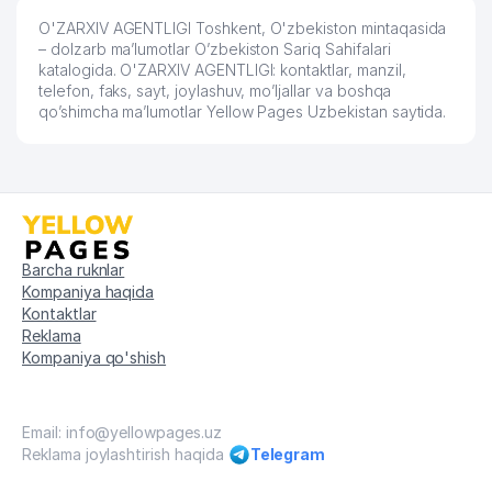
RECCA VAKOLATXONA
O'ZARXIV AGENTLIGI Toshkent, O'zbekiston mintaqasida
58
791 м
VAKOLATXONA
– dolzarb ma’lumotlar O’zbekiston Sariq Sahifalari
katalogida. O'ZARXIV AGENTLIGI: kontaktlar, manzil,
2-CHARХ KAMOLON MAHALLA
telefon, faks, sayt, joylashuv, mo’ljallar va boshqa
59
797 м
QO'MITASI
qo’shimcha ma’lumotlar Yellow Pages Uzbekistan saytida.
TA'LIMI MARTABASI NODAVLAT
60
802 м
TA'LIM MUASSASASI
ATROF MUXITNI MUHOFAZA QILISH
SOHASIDAGI FAOLIYAT
61
KO'RSATAYOTGAN HODIMLARINI
803 м
Barcha ruknlar
QAYTA TAYORLASH VA ULARNI
Kompaniya haqida
MALAKASINI OSHIRISH MARKAZI
Kontaktlar
Reklama
UMUMIY O'RTA TA'LIM MAKTABI
62
810 м
Kompaniya qo'shish
№128
ECOLOGIYA VA ATROF MUHITNI
63
MUHOFAZA QILISH ILMIY TADQIQOT
818 м
Email: info@yellowpages.uz
INSTITUTI
Reklama joylashtirish haqida
Telegram
64
TRIO-GOLD BIZNES MChJ
826 м