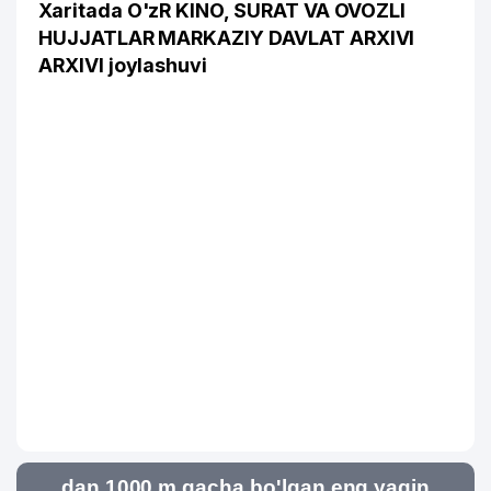
Xaritada O'zR KINO, SURAT VA OVOZLI
HUJJATLAR MARKAZIY DAVLAT ARXIVI
ARXIVI joylashuvi
dan 1000 m gacha bo'lgan eng yaqin