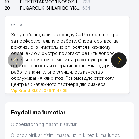
19
ELEKTRTARMOG'I NOSOZLIKLARINI TO'ZATISH SERGELI XIZMATI
738
20
FUQAROLIK ISHLARI BO'YICHA UCH-TEPA TUMANI SUDI
634
CallPro
Хочу поблагодарить команду CallPro колл-центра
за профессиональную работу. Операторы всегда
вежливые, внимательно относятся к каждому
обращению и быстро помогают решить вопросы.
Отдельно хочется отметить грамотную речь,
ответственность и оперативность. Благодаря их
работе значительно улучшилось качество
обслуживания клиентов. Рекомендую этот колл-
центр как надежного партнера для бизнеса.
Vip Brand 31.07.2026 11:43:39
Foydali ma'lumotlar
O'zbekistonning mashhur saytlari
O'lchov birliklari tizimi: massa, uzunlik, tezlik, ma'lumot,