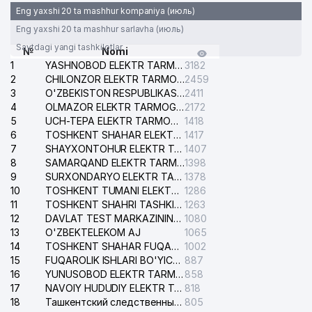
Eng yaxshi 20 ta mashhur kompaniya (июль)
Eng yaxshi 20 ta mashhur sarlavha (июль)
Saytdagi yangi tashkilotlar
№
Nomi
1
YASHNOBOD ELEKTR TARMOG'I NOSOZLIKLARI XIZMATI
3182
2
CHILONZOR ELEKTR TARMOG'I NOSOZLIK XIZMATI
2459
3
O'ZBEKISTON RESPUBLIKASI BOSH PROKURATURASI ISHONCH TELEFONI
2411
4
OLMAZOR ELEKTR TARMOG'I NOSOZLIKLARI XIZMATI
2172
5
UCH-TEPA ELEKTR TARMOG'I NOSOZLIKLARI XIZMATI
1418
6
TOSHKENT SHAHAR ELEKTR TARMOQLARI KORXONASI AJ
1417
7
SHAYXONTOHUR ELEKTR TARMOG'I NOSOZLIKLARINI TUZATISH XIZMATI
1407
8
SAMARQAND ELEKTR TARMOQLARI AJ
1398
9
SURXONDARYO ELEKTR TARMOQLARI AJ
1378
10
TOSHKENT TUMANI ELEKTR TARMOG'I AVARIYA XIZMATI
1286
11
TOSHKENT SHAHRI TASHKILOT TELEFONLARI HAQIDA MA'LUMOT BYUROSI
1263
12
DAVLAT TEST MARKAZINING ISHONCH TELEFONLARI
1080
13
O'ZBEKTELEKOM AJ
1065
14
TOSHKENT SHAHAR FUQAROLIK ISHLARI BO'YICHA SUDI
1002
15
FUQAROLIK ISHLARI BO'YICHA YAKKASAROY TUMANLARARO SUDI
887
16
YUNUSOBOD ELEKTR TARMOG'I NOSOZLIKLARI XIZMATI
858
17
NAVOIY HUDUDIY ELEKTR TARMOQLARI KORXONASI AJ
818
18
Ташкентский следственный изолятор
805