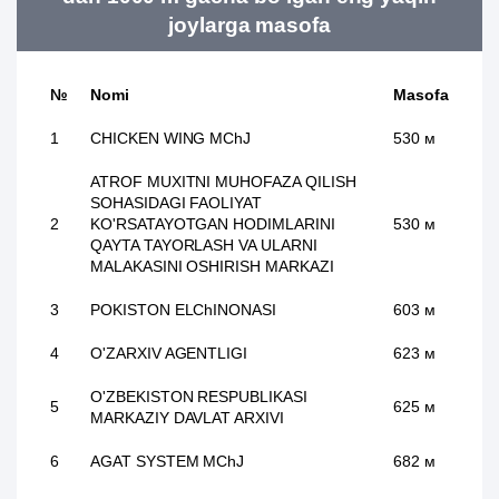
joylarga masofa
№
Nomi
Masofa
1
CHICKEN WING MChJ
530 м
ATROF MUXITNI MUHOFAZA QILISH
SOHASIDAGI FAOLIYAT
2
KO'RSATAYOTGAN HODIMLARINI
530 м
QAYTA TAYORLASH VA ULARNI
MALAKASINI OSHIRISH MARKAZI
3
POKISTON ELChINONASI
603 м
4
O'ZARXIV AGENTLIGI
623 м
O'ZBEKISTON RESPUBLIKASI
5
625 м
MARKAZIY DAVLAT ARXIVI
6
AGAT SYSTEM MChJ
682 м