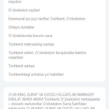
maydon
O'zbekiston saytlari
Kommunal (uy-joy) tariflari Toshkent, O‘zbekiston
Onlayn xizmatlar
O'zbekistonda benzin narxi
Toshkent metrosining xaritasi
Toshkent shahri, O'zbekiston favqulodda telefon
raqamlari
Toshkent xaritasi
Toshkentdagi avtobus yo'nalishlari
O'zR KINO, SURAT VA OVOZLI HUJJATLAR MARKAZIY
DAVLAT ARXIVI ARXIVI Toshkent, O'zbekiston mintaqasida
– dolzarb ma’lumotlar O’zbekiston Sariq Sahifalari
katalogida. O'zR KINO, SURAT VA OVOZLI HUJJATLAR