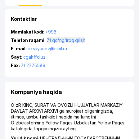
Kontaktlar
Mamlakat kodi:
+998
Telefon raqami:
71 qo'ng'iroq qilish
E-mail:
oxsuyunov@mail.ru
Sayt:
cgakffd.uz
Fax:
71 2775589
Kompaniya haqida
O'zR KINO, SURAT VA OVOZLI HUJJATLAR MARKAZIY
DAVLAT ARXIVI ARXIVI ga murojaat qilganingizda,
iltimos, ushbu tashkilot haqida ma'lumotni
O'zbekistonning Yellow Pages Uzbekistan Yellow Pages
katalogida topganingizni ayting.
Yuridik nomi:
ЦЕНТРАЛЬНЫЙ ГОСУДАРСТВЕННЫЙ