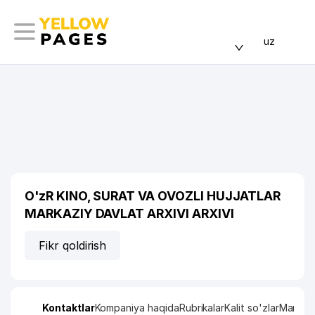
uz
O'zR KINO, SURAT VA OVOZLI HUJJATLAR
MARKAZIY DAVLAT ARXIVI ARXIVI
Fikr qoldirish
Kontaktlar
Kompaniya haqida
Rubrikalar
Kalit so'zlar
Manzil x