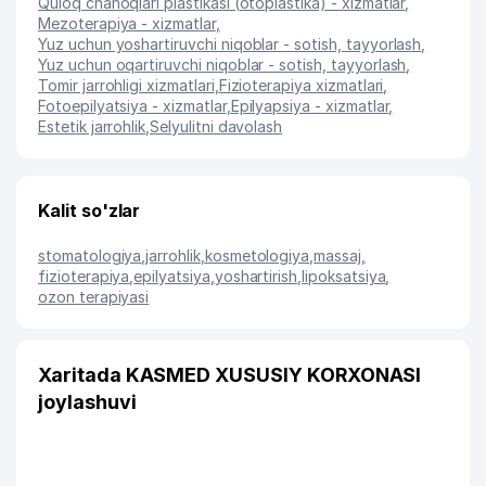
Quloq chanoqlari plastikasi (otoplastika) - xizmatlar
,
Mezoterapiya - xizmatlar
,
Yuz uchun yoshartiruvchi niqoblar - sotish, tayyorlash
,
Yuz uchun oqartiruvchi niqoblar - sotish, tayyorlash
,
Tomir jarrohligi xizmatlari
,
Fizioterapiya xizmatlari
,
Fotoepilyatsiya - xizmatlar
,
Epilyapsiya - xizmatlar
,
Estetik jarrohlik
,
Selyulitni davolash
Kalit so'zlar
stomatologiya
,
jarrohlik
,
kosmetologiya
,
massaj
,
fizioterapiya
,
epilyatsiya
,
yoshartirish
,
lipoksatsiya
,
ozon terapiyasi
Xaritada KASMED XUSUSIY KORXONASI
joylashuvi