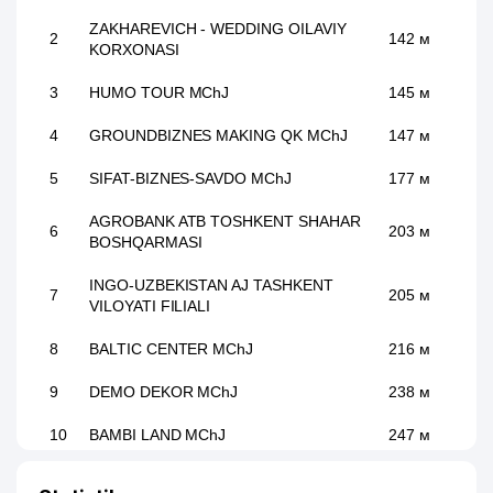
ZAKHAREVICH - WEDDING OILAVIY
2
142 м
KORXONASI
3
HUMO TOUR MChJ
145 м
4
GROUNDBIZNES MAKING QK MChJ
147 м
5
SIFAT-BIZNES-SAVDO MChJ
177 м
AGROBANK ATB TOSHKENT SHAHAR
6
203 м
BOSHQARMASI
INGO-UZBEKISTAN AJ TASHKENT
7
205 м
VILOYATI FILIALI
8
BALTIC CENTER MChJ
216 м
9
DEMO DEKOR MChJ
238 м
10
BAMBI LAND MChJ
247 м
11
DOKTOR PROFI MChJ
267 м