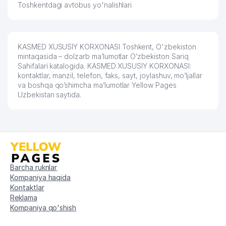
№128
Toshkentdagi avtobus yo'nalishlari
62
DENTORAL MChJ
974 м
63
JAVOXIR STOMA LYUX MChJ
993 м
KASMED XUSUSIY KORXONASI Toshkent, O'zbekiston
mintaqasida – dolzarb ma’lumotlar O’zbekiston Sariq
64
BRINGO MChJ
996 м
Sahifalari katalogida. KASMED XUSUSIY KORXONASI:
kontaktlar, manzil, telefon, faks, sayt, joylashuv, mo’ljallar
va boshqa qo’shimcha ma’lumotlar Yellow Pages
Uzbekistan saytida.
Barcha ruknlar
Kompaniya haqida
Kontaktlar
Reklama
Kompaniya qo'shish