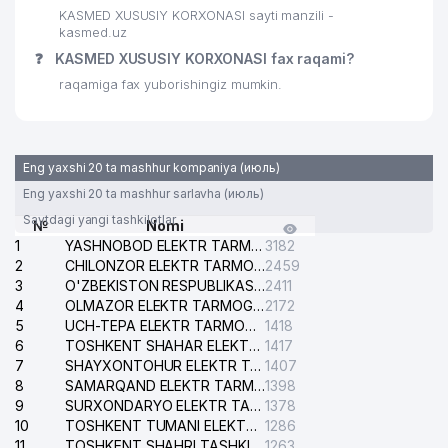
VAKOLATXONA
KASMED XUSUSIY KORXONASI sayti manzili -
kasmed.uz
31
AREA RADIO MEDIA MChJ
613 м
❓
KASMED XUSUSIY KORXONASI fax raqami?
32
FIDO-BIZNES MChJ
617 м
raqamiga fax yuborishingiz mumkin.
33
HAMKORMAZLIZING MChJ
629 м
34
ELLIPS UDP MChJ
633 м
Eng yaxshi 20 ta mashhur kompaniya (июль)
Eng yaxshi 20 ta mashhur sarlavha (июль)
HELMSMAN QUALITY &
35
TECHNOLOGY SERVICES CO., LTD.
635 м
Saytdagi yangi tashkilotlar
№
Nomi
VAKOLATXONA
1
YASHNOBOD ELEKTR TARMOG'I NOSOZLIKLARI XIZMATI
3182
2
CHILONZOR ELEKTR TARMOG'I NOSOZLIK XIZMATI
2459
36
HAPPY TOUR MChJ
645 м
3
O'ZBEKISTON RESPUBLIKASI BOSH PROKURATURASI ISHONCH TELEFONI
2411
4
OLMAZOR ELEKTR TARMOG'I NOSOZLIKLARI XIZMATI
2172
37
MAGNUM MEDIKAL SERVIS MChJ
646 м
5
UCH-TEPA ELEKTR TARMOG'I NOSOZLIKLARI XIZMATI
1418
6
TOSHKENT SHAHAR ELEKTR TARMOQLARI KORXONASI AJ
1417
38
BILAG'ON-DONO MChJ
651 м
7
SHAYXONTOHUR ELEKTR TARMOG'I NOSOZLIKLARINI TUZATISH XIZMATI
1407
8
SAMARQAND ELEKTR TARMOQLARI AJ
1398
39
ORTO-MODA MChJ
660 м
9
SURXONDARYO ELEKTR TARMOQLARI AJ
1378
10
TOSHKENT TUMANI ELEKTR TARMOG'I AVARIYA XIZMATI
1286
40
AKVAREL PRINT MChJ
728 м
11
TOSHKENT SHAHRI TASHKILOT TELEFONLARI HAQIDA MA'LUMOT BYUROSI
1263