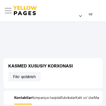
uz
KASMED XUSUSIY KORXONASI
Fikr qoldirish
Kontaktlar
Kompaniya haqida
Rubrikalar
Kalit so'zlar
Manzil x