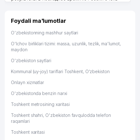
много заказывают, а вначале только по
51
EXCELSIOR TRADE MChJ
910 м
Узбекистану брали, но вяло. Удалось раскрутиться,
дальше развиваюсь потихоньку😊
52
RAVSHAN-ZAR ShXJ
910 м
Foydali ma'lumotlar
Hamida 03.08.2026 12:45:39
53
ARMA INJINIRING INVEST MChJ
914 м
O'zbekistonning mashhur saytlari
54
SILK ROAD ADVENTURES MChJ
915 м
O'lchov birliklari tizimi: massa, uzunlik, tezlik, ma'lumot,
maydon
OZARBAYJON RESPUBLIKASI
55
916 м
O'zbekiston saytlari
ELChINONASI
Kommunal (uy-joy) tariflari Toshkent, O‘zbekiston
56
YANGI ASR AVLODI MChJ
921 м
Onlayn xizmatlar
57
YODGORLIK-BOYLIK ShK
947 м
O'zbekistonda benzin narxi
58
ORTO-MODA MChJ
963 м
Toshkent metrosining xaritasi
59
GATLING-MED MChJ
963 м
Toshkent shahri, O'zbekiston favqulodda telefon
raqamlari
60
IDEA MEBEL XUSUSIY KORXONASI
965 м
Toshkent xaritasi
UMUMIY O'RTA TA'LIM MAKTABI
61
967 м