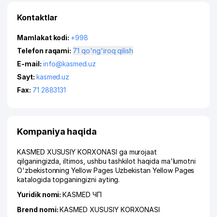
Kontaktlar
Mamlakat kodi:
+998
Telefon raqami:
71 qo'ng'iroq qilish
E-mail:
info@kasmed.uz
Sayt:
kasmed.uz
Fax:
71 2883131
Kompaniya haqida
KASMED XUSUSIY KORXONASI ga murojaat
qilganingizda, iltimos, ushbu tashkilot haqida ma'lumotni
O'zbekistonning Yellow Pages Uzbekistan Yellow Pages
katalogida topganingizni ayting.
Yuridik nomi:
KASMED ЧП
Brend nomi:
KASMED XUSUSIY KORXONASI