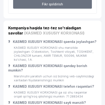
22
ALOQA BO'LIMI № 96
476 м
Fikr qoldirish
MURUVVAT DENTA SERVIS XUSUSIY
23
477 м
KORXONASI
24
ARS-INFORM MChJ
501 м
Kompaniya haqida tez-tez so'raladigan
savollar
(KASMED XUSUSIY KORXONASI)
25
INT-VEST GLOBAL TRADE MChJ
523 м
❓
KASMED XUSUSIY KORXONASI qaerda joylashgan?
26
UZSETGLOBAL MChJ
541 м
KASMED XUSUSIY KORXONASI shu manzilda
27
MS-TEX XUSUSIY KORXONASI
576 м
joylashgan: O'zbekiston, Toshkent viloyati, TOSHKENT,
CHILONZOR tumani, AMIR TEMUR, 100096, MUKIMI
ko'chasi, 1 A.
ATROF MUXITNI MUHOFAZA QILISH
SOHASIDAGI FAOLIYAT
❓
KASMED XUSUSIY KORXONASI qanday borish
28
KO'RSATAYOTGAN HODIMLARINI
597 м
mumkin?
QAYTA TAYORLASH VA ULARNI
Marshrutni yaratish uchun siz bizning veb-saytimizdagi
MALAKASINI OSHIRISH MARKAZI
xaritadan foydalanishingiz mumkin
❓
KASMED XUSUSIY KORXONASI telefon raqamlari?
CREDO MAX ESTIMATION XUSUSIY
29
599 м
KORXONASI
KASMED XUSUSIY KORXONASI ga siz shu raqamlar
orqali qo’ng’iroq qilishingiz mumkin: 71 2883434
RECCA VAKOLATXONA
❓
KASMED XUSUSIY KORXONASI sayti manzili?
30
609 м