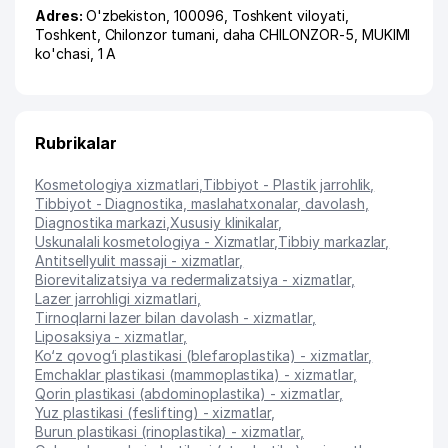
Adres:
O'zbekiston, 100096,
Toshkent viloyati
,
Toshkent
,
Chilonzor tumani
,
daha CHILONZOR-5
, MUKIMI
ko'chasi, 1 A
Rubrikalar
Kosmetologiya xizmatlari
,
Tibbiyot - Plastik jarrohlik
,
Tibbiyot - Diagnostika, maslahatxonalar, davolash
,
Diagnostika markazi
,
Xususiy klinikalar
,
Uskunalali kosmetologiya - Xizmatlar
,
Tibbiy markazlar
,
Antitsellyulit massaji - xizmatlar
,
Biorevitalizatsiya va redermalizatsiya - xizmatlar
,
Lazer jarrohligi xizmatlari
,
Tirnoqlarni lazer bilan davolash - xizmatlar
,
Liposaksiya - xizmatlar
,
Ko‘z qovog‘i plastikasi (blefaroplastika) - xizmatlar
,
Emchaklar plastikasi (mammoplastika) - xizmatlar
,
Qorin plastikasi (abdominoplastika) - xizmatlar
,
Yuz plastikasi (feslifting) - xizmatlar
,
Burun plastikasi (rinoplastika) - xizmatlar
,