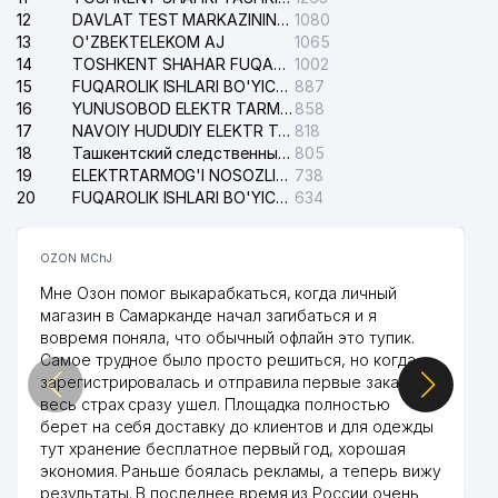
12
DAVLAT TEST MARKAZINING ISHONCH TELEFONLARI
1080
41
CHICKEN WING MChJ
733 м
13
O'ZBEKTELEKOM AJ
1065
14
TOSHKENT SHAHAR FUQAROLIK ISHLARI BO'YICHA SUDI
1002
42
JIHOZVENT MChJ
778 м
15
FUQAROLIK ISHLARI BO'YICHA YAKKASAROY TUMANLARARO SUDI
887
16
YUNUSOBOD ELEKTR TARMOG'I NOSOZLIKLARI XIZMATI
858
BIOSTOM PLUS XUSUSIY
43
798 м
17
NAVOIY HUDUDIY ELEKTR TARMOQLARI KORXONASI AJ
818
KORXONASI
18
Ташкентский следственный изолятор
805
19
TOSHKENT SHAHAR
ELEKTRTARMOG'I NOSOZLIKLARINI TO'ZATISH SERGELI XIZMATI
738
44
798 м
PROKURATURASI
20
FUQAROLIK ISHLARI BO'YICHA UCH-TEPA TUMANI SUDI
634
UMUMIY O'RTA TA'LIM MAKTABI
45
801 м
OZON MChJ
№195 А
Мне Озон помог выкарабкаться, когда личный
46
DOKTOR-SERVIS MChJ
806 м
магазин в Самарканде начал загибаться и я
вовремя поняла, что обычный офлайн это тупик.
47
DARVOZA SAVDO MChJ
844 м
Самое трудное было просто решиться, но когда
зарегистрировалась и отправила первые заказы,
48
ACCORD GROUP MChJ
859 м
весь страх сразу ушел. Площадка полностью
берет на себя доставку до клиентов и для одежды
49
KOMILA-SERVIS MChJ
873 м
тут хранение бесплатное первый год, хорошая
экономия. Раньше боялась рекламы, а теперь вижу
50
ESTIMED XUSUSIY KORXONASI
899 м
результаты. В последнее время из России очень