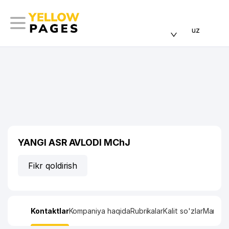
uz
YANGI ASR AVLODI MChJ
Fikr qoldirish
Kontaktlar
Kompaniya haqida
Rubrikalar
Kalit so'zlar
Manzil x