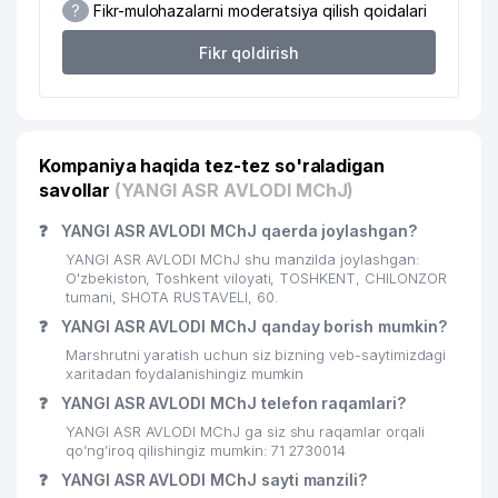
?
Fikr-mulohazalarni moderatsiya qilish qoidalari
22
MAGNUM MEDIKAL SERVIS MChJ
721 м
Fikr qoldirish
23
ELLIPS UDP MChJ
722 м
HELMSMAN QUALITY &
24
TECHNOLOGY SERVICES CO., LTD.
722 м
VAKOLATXONA
Kompaniya haqida tez-tez so'raladigan
savollar
(YANGI ASR AVLODI MChJ)
25
BILAG'ON-DONO MChJ
726 м
❓
YANGI ASR AVLODI MChJ qaerda joylashgan?
26
DOKTOR-SERVIS MChJ
727 м
YANGI ASR AVLODI MChJ shu manzilda joylashgan:
27
HAPPY TOUR MChJ
730 м
O'zbekiston, Toshkent viloyati, TOSHKENT, CHILONZOR
tumani, SHOTA RUSTAVELI, 60.
ALISHER STOM XUSUSIY
❓
YANGI ASR AVLODI MChJ qanday borish mumkin?
28
735 м
KORXONASI
Marshrutni yaratish uchun siz bizning veb-saytimizdagi
xaritadan foydalanishingiz mumkin
29
ASIA DENKRISER XK MChJ
750 м
❓
YANGI ASR AVLODI MChJ telefon raqamlari?
MURUVVAT DENTA SERVIS XUSUSIY
YANGI ASR AVLODI MChJ ga siz shu raqamlar orqali
30
751 м
KORXONASI
qo’ng’iroq qilishingiz mumkin: 71 2730014
❓
YANGI ASR AVLODI MChJ sayti manzili?
31
SVODNIY MEDIA PRICE MChJ
751 м