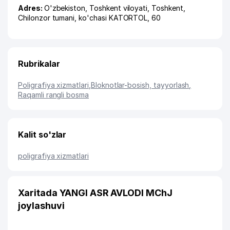
Adres:
O'zbekiston,
Toshkent viloyati
,
Toshkent
,
Chilonzor tumani
,
ko'chasi KATORTOL
, 60
Rubrikalar
Poligrafiya xizmatlari
,
Bloknotlar-bosish, tayyorlash
,
Raqamli rangli bosma
Kalit so'zlar
poligrafiya xizmatlari
Xaritada YANGI ASR AVLODI MChJ
joylashuvi