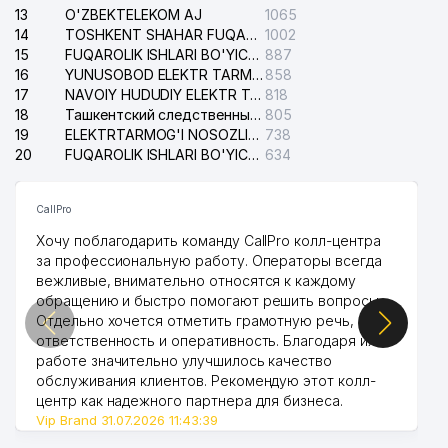
13
O'ZBEKTELEKOM AJ
DAVR MED SERVIS XUSUSIY
1065
42
859 м
KORXONASI
14
TOSHKENT SHAHAR FUQAROLIK ISHLARI BO'YICHA SUDI
1002
15
FUQAROLIK ISHLARI BO'YICHA YAKKASAROY TUMANLARARO SUDI
887
43
SKIF PRO MChJ
865 м
16
YUNUSOBOD ELEKTR TARMOG'I NOSOZLIKLARI XIZMATI
858
17
NAVOIY HUDUDIY ELEKTR TARMOQLARI KORXONASI AJ
818
44
MASLAHAT-HARAKAT MChJ
875 м
18
Ташкентский следственный изолятор
805
19
ELEKTRTARMOG'I NOSOZLIKLARINI TO'ZATISH SERGELI XIZMATI
738
45
INTERORGRES-INJINIRING QK MChJ
878 м
20
FUQAROLIK ISHLARI BO'YICHA UCH-TEPA TUMANI SUDI
634
46
DOKTOR PROFI MChJ
895 м
CallPro
47
KASMED XUSUSIY KORXONASI
921 м
Хочу поблагодарить команду CallPro колл-центра
за профессиональную работу. Операторы всегда
48
TURKSIB MAGISTRAL MChJ
925 м
вежливые, внимательно относятся к каждому
обращению и быстро помогают решить вопросы.
ZAKHAREVICH - WEDDING OILAVIY
49
934 м
Отдельно хочется отметить грамотную речь,
KORXONASI
ответственность и оперативность. Благодаря их
работе значительно улучшилось качество
50
ICHIMLIK-OSIYO MChJ
935 м
обслуживания клиентов. Рекомендую этот колл-
центр как надежного партнера для бизнеса.
51
ALTOMEDSERVIS MChJ
935 м
Vip Brand 31.07.2026 11:43:39
TOSHKENT XODIMLARNI