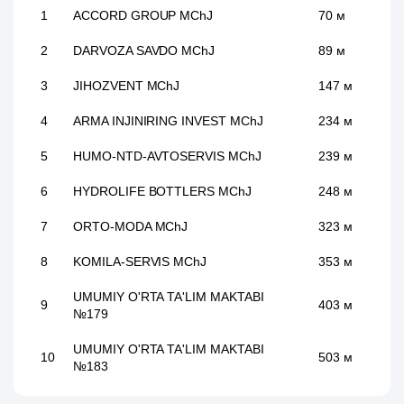
1
ACCORD GROUP MChJ
70 м
2
DARVOZA SAVDO MChJ
89 м
3
JIHOZVENT MChJ
147 м
4
ARMA INJINIRING INVEST MChJ
234 м
5
HUMO-NTD-AVTOSERVIS MChJ
239 м
6
HYDROLIFE BOTTLERS MChJ
248 м
7
ORTO-MODA MChJ
323 м
8
KOMILA-SERVIS MChJ
353 м
UMUMIY O'RTA TA'LIM MAKTABI
9
403 м
№179
UMUMIY O'RTA TA'LIM MAKTABI
10
503 м
№183
UMUMIY O'RTA TA'LIM MAKTABI