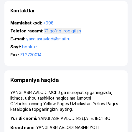
Kontaktlar
Mamlakat kodi:
+998
Telefon raqami:
71 qo'ng'iroq qilish
E-mail:
yangiasravlodi@mail.ru
Sayt:
book.uz
Fax:
71 2730014
Kompaniya haqida
YANGI ASR AVLODI MChJ ga murojaat qilganingizda,
iltimos, ushbu tashkilot haqida ma'lumotni
O'zbekistonning Yellow Pages Uzbekistan Yellow Pages
katalogida topganingizni ayting.
Yuridik nomi:
YANGI ASR AVLODI ИЗДАТЕЛЬСТВО
Brend nomi:
YANGI ASR AVLODI NASHRIYOTI