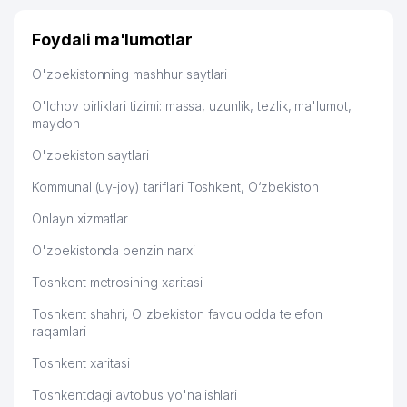
52
BOSHQARISH VA MEHNATNI
945 м
MUHOFAZA QILISH KOLLEJI
Foydali ma'lumotlar
53
FIDO-BIZNES MChJ
947 м
O'zbekistonning mashhur saytlari
54
SILK ROAD ADVENTURES MChJ
973 м
O'lchov birliklari tizimi: massa, uzunlik, tezlik, ma'lumot,
maydon
55
UZSETGLOBAL MChJ
993 м
O'zbekiston saytlari
56
AFSONAK-63 XUSUSIY KORXONASI
998 м
Kommunal (uy-joy) tariflari Toshkent, O‘zbekiston
Onlayn xizmatlar
O'zbekistonda benzin narxi
Toshkent metrosining xaritasi
Toshkent shahri, O'zbekiston favqulodda telefon
raqamlari
Toshkent xaritasi
Toshkentdagi avtobus yo'nalishlari