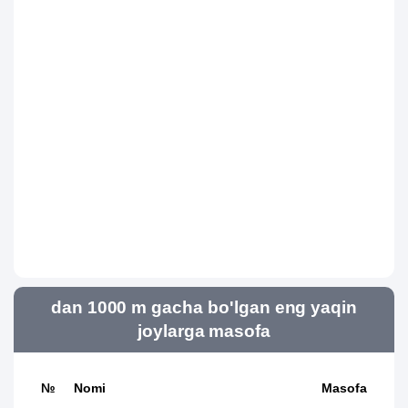
dan 1000 m gacha bo'lgan eng yaqin
joylarga masofa
№
Nomi
Masofa