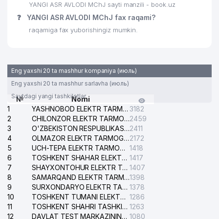
YANGI ASR AVLODI MChJ sayti manzili - book.uz
YUKSAK-TA'LIM ZIYO NODAVLAT
❓
YANGI ASR AVLODI MChJ fax raqami?
32
756 м
TA'LIM MUASSASASI
raqamiga fax yuborishingiz mumkin.
33
INT-VEST GLOBAL TRADE MChJ
760 м
34
MS-TEX XUSUSIY KORXONASI
761 м
Eng yaxshi 20 ta mashhur kompaniya (июль)
35
SUPER ASTRON MChJ
774 м
Eng yaxshi 20 ta mashhur sarlavha (июль)
Saytdagi yangi tashkilotlar
№
Nomi
36
TAKOMA LTD MChJ
795 м
1
YASHNOBOD ELEKTR TARMOG'I NOSOZLIKLARI XIZMATI
3182
2
CHILONZOR ELEKTR TARMOG'I NOSOZLIK XIZMATI
2459
DARMON SERVIS XUSUSIY
37
808 м
3
O'ZBEKISTON RESPUBLIKASI BOSH PROKURATURASI ISHONCH TELEFONI
2411
KORXONASI
4
OLMAZOR ELEKTR TARMOG'I NOSOZLIKLARI XIZMATI
2172
5
UCH-TEPA ELEKTR TARMOG'I NOSOZLIKLARI XIZMATI
1418
38
AZR-TEXTILE GROUP MChJ
823 м
6
TOSHKENT SHAHAR ELEKTR TARMOQLARI KORXONASI AJ
1417
7
SHAYXONTOHUR ELEKTR TARMOG'I NOSOZLIKLARINI TUZATISH XIZMATI
1407
39
SONIKO PLUS XUSUSIY KORXONASI
835 м
8
SAMARQAND ELEKTR TARMOQLARI AJ
1398
9
SURXONDARYO ELEKTR TARMOQLARI AJ
1378
40
DEMO DEKOR MChJ
835 м
10
TOSHKENT TUMANI ELEKTR TARMOG'I AVARIYA XIZMATI
1286
11
TOSHKENT SHAHRI TASHKILOT TELEFONLARI HAQIDA MA'LUMOT BYUROSI
1263
41
FOTON MEDICAL QUALITY XK MChJ
849 м
12
DAVLAT TEST MARKAZINING ISHONCH TELEFONLARI
1080