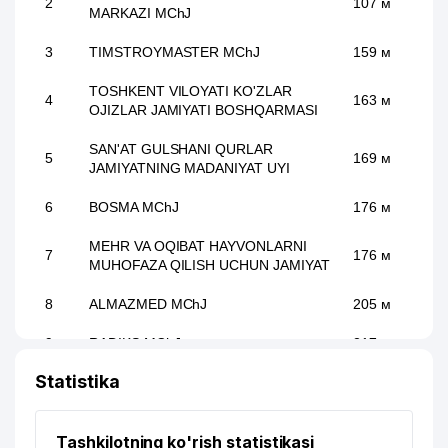
2
107 м
MARKAZI MChJ
3
TIMSTROYMASTER MChJ
159 м
TOSHKENT VILOYATI KO'ZLAR
4
163 м
OJIZLAR JAMIYATI BOSHQARMASI
SAN'AT GULSHANI QURLAR
5
169 м
JAMIYATNING MADANIYAT UYI
6
BOSMA MChJ
176 м
MEHR VA OQIBAT HAYVONLARNI
7
176 м
MUHOFAZA QILISH UCHUN JAMIYAT
8
ALMAZMED MChJ
205 м
9
RADIKS MChJ
217 м
Statistika
TOSHKENT VILOYAT TER VA QON
10
247 м
TOMIRLARI DISPANSERI
Tashkilotning ko'rish statistikasi
BURIEV'S ADVOKATES ADVOKATLIK