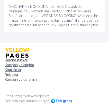
SANEPIDEMSTANSIYASI
AFSONAK-63 DORIXONA Toshkent, O'zbekiston
DE LYUKS STAR XUSUSIY
mintaqasida – dolzarb ma’lumotlar O’zbekiston Sariq
59
675 м
KORXONASI
Sahifalari katalogida. AFSONAK-63 DORIXONA: kontaktlar,
manzil, telefon, faks, sayt, joylashuv, mo’ljallar va boshqa
60
UD-AUDIFON QK MChJ
676 м
qo’shimcha ma’lumotlar Yellow Pages Uzbekistan saytida.
OILAVIY POLIKLINIKA №25 (UCH-
61
678 м
TEPA TUMANI)
BABY CLASS NODAVLAT TA'LIM
62
679 м
MUASSASASI
Barcha ruknlar
63
Ipsum Pathology
681 м
Kompaniya haqida
Kontaktlar
64
BOLALAR BOG'CHASI №309 (XUMO)
684 м
Reklama
Kompaniya qo'shish
65
NABIEV K.N. XUSUSIY KORXONASI
692 м
UMUMIY O'RTA TA'LIM MAKTABI №
66
693 м
62
Email: info@yellowpages.uz
Reklama joylashtirish haqida
Telegram
67
HQ DENTAL XUSUSIY KORXONASI
694 м