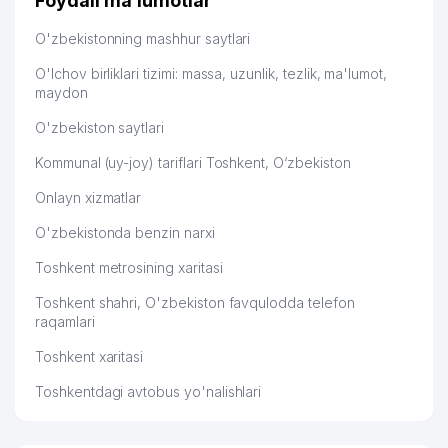
Foydali ma'lumotlar
49
MIKROKREDITBANK ATB
610 м
Hamida 03.08.2026 12:45:39
O'zbekistonning mashhur saytlari
ENERGOTEXSERVIS XUSUSIY
50
611 м
KORXONASI
O'lchov birliklari tizimi: massa, uzunlik, tezlik, ma'lumot,
maydon
51
SONIKO PLUS XUSUSIY KORXONASI
611 м
O'zbekiston saytlari
52
SAXOVAT BROYLER MChJ
616 м
Kommunal (uy-joy) tariflari Toshkent, O‘zbekiston
BOLALAR BOG'CHASI №314
53
631 м
Onlayn xizmatlar
(BINAFSHA)
O'zbekistonda benzin narxi
TEZ TIBBIY YORDAM SHAXOBCHASI
54
650 м
№ 4
Toshkent metrosining xaritasi
TOSHKENT SHAHAR ONKOLOGIYA
Toshkent shahri, O'zbekiston favqulodda telefon
55
651 м
DISPANSERI
raqamlari
56
MEDICAL UNLIMITED DORIXONA
663 м
Toshkent xaritasi
Toshkentdagi avtobus yo'nalishlari
57
IN TECH STROY MChJ
665 м
CHILONZOR TUMAN
58
669 м