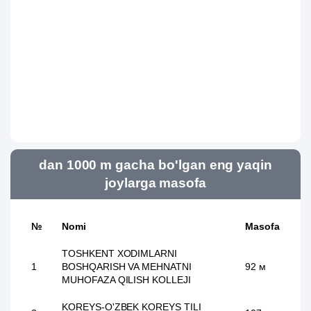
dan 1000 m gacha bo'lgan eng yaqin
joylarga masofa
№
Nomi
Masofa
TOSHKENT XODIMLARNI
1
BOSHQARISH VA MEHNATNI
92 м
MUHOFAZA QILISH KOLLEJI
KOREYS-O'ZBEK KOREYS TILI