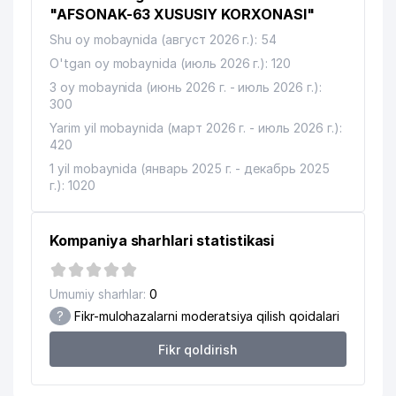
11
265 м
FIRMASI
"AFSONAK-63 XUSUSIY KORXONASI"
Shu oy mobaynida (август 2026 г.): 54
BOLALAR BOG'CHASI №429
12
269 м
(ISTIQLOL)
O'tgan oy mobaynida (июль 2026 г.): 120
3 oy mobaynida (июнь 2026 г. - июль 2026 г.):
ARBALET-HIMOYA ADVOKATLIK
13
300
280 м
FIRMASI
Yarim yil mobaynida (март 2026 г. - июль 2026 г.):
420
14
ICHIMLIK-OSIYO MChJ
335 м
1 yil mobaynida (январь 2025 г. - декабрь 2025
RESPUBLIKA IXTISOSLASHTIRILGAN
г.): 1020
15
OLIMPIYA ZAXIRALARI MAKTAB-
384 м
INTERNATI
Kompaniya sharhlari statistikasi
16
NAVKAR PERLIT MChJ
395 м
17
NAVKAR-SERVIS MChJ
396 м
Umumiy sharhlar:
0
?
Fikr-mulohazalarni moderatsiya qilish qoidalari
18
BOG'ISTON MAHALLA QO'MITASI
399 м
Fikr qoldirish
BOLALAR BOG'CHASI №284 (TONG
19
401 м
YULDUZI)