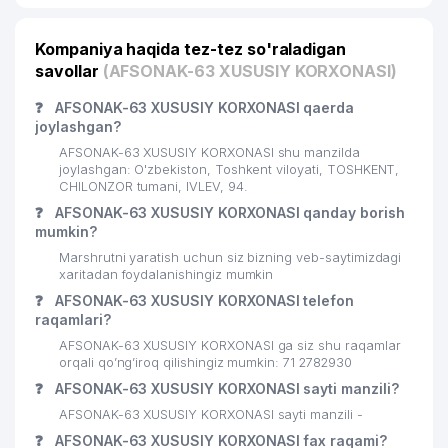
GRAND-TECHNO-TEKS XUSUSIY
20
411 м
KORXONASI
Kompaniya haqida tez-tez so'raladigan
BOGISTON SERVIS UY-JOY MULK
savollar
(AFSONAK-63 XUSUSIY KORXONASI)
21
426 м
SHIRKATI
❓
AFSONAK-63 XUSUSIY KORXONASI qaerda
22
ALIPRINT BEST MChJ
432 м
joylashgan?
AFSONAK-63 XUSUSIY KORXONASI shu manzilda
IBROXIM-ZIYO SERVIS UY-JOY
joylashgan: O'zbekiston, Toshkent viloyati, TOSHKENT,
23
434 м
MULK SHIRKATI
CHILONZOR tumani, IVLEV, 94.
❓
AFSONAK-63 XUSUSIY KORXONASI qanday borish
24
AFRUZ MChJ
436 м
mumkin?
Marshrutni yaratish uchun siz bizning veb-saytimizdagi
25
Melores MChJ
444 м
xaritadan foydalanishingiz mumkin
❓
26
AFSONAK-63 XUSUSIY KORXONASI telefon
O'G'ILOY SERVIS MChJ
447 м
raqamlari?
27
YANGI MAKON MChJ
448 м
AFSONAK-63 XUSUSIY KORXONASI ga siz shu raqamlar
orqali qo’ng’iroq qilishingiz mumkin: 71 2782930
28
MORGAN BRAVO LYUKS MChJ
459 м
❓
AFSONAK-63 XUSUSIY KORXONASI sayti manzili?
AFSONAK-63 XUSUSIY KORXONASI sayti manzili -
29
RUN BUSINESSES SOLVES MChJ
462 м
❓
AFSONAK-63 XUSUSIY KORXONASI fax raqami?