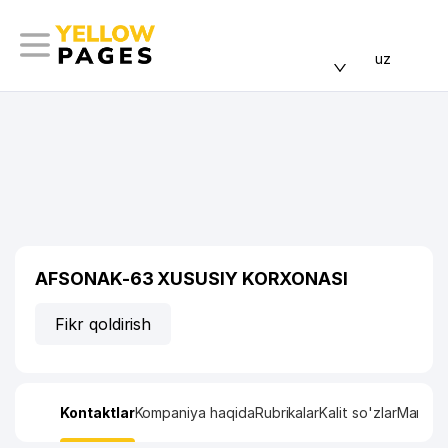
uz
AFSONAK-63 XUSUSIY KORXONASI
Fikr qoldirish
Kontaktlar
Kompaniya haqida
Rubrikalar
Kalit so'zlar
Manzil x