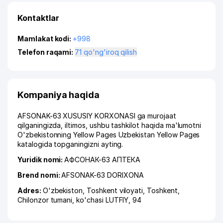
Kontaktlar
Mamlakat kodi:
+998
Telefon raqami:
71 qo'ng'iroq qilish
Kompaniya haqida
AFSONAK-63 XUSUSIY KORXONASI ga murojaat
qilganingizda, iltimos, ushbu tashkilot haqida ma'lumotni
O'zbekistonning Yellow Pages Uzbekistan Yellow Pages
katalogida topganingizni ayting.
Yuridik nomi:
АФСОНАК-63 АПТЕКА
Brend nomi:
AFSONAK-63 DORIXONA
Adres:
O'zbekiston,
Toshkent viloyati
,
Toshkent
,
Chilonzor tumani
,
ko'chasi LUTFIY
, 94