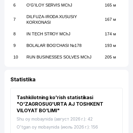
6
O'G'ILOY SERVIS MChJ
165 м
DILFUZA-IRODA XUSUSIY
7
167 м
KORXONASI
8
IN TECH STROY MChJ
174 м
9
BOLALAR BOG'CHASI №178
193 м
10
RUN BUSINESSES SOLVES MChJ
205 м
11
NABIEV K.N. XUSUSIY KORXONASI
213 м
Statistika
12
CHOPON-ATA MAHALLA QO'MITASI
221 м
YUKSALISH TINCHLIK UY-JOY
13
224 м
Tashkilotning ko'rish statistikasi
MULKDORLARI UYUSHMASI
"O'ZAGROSUG'URTA AJ TOSHKENT
14
VITASAT SERVIS MChJ
225 м
VILOYAT BO'LIMI"
Shu oy mobaynida (август 2026 г.): 42
15
SHOEMAKER XUSUSIY KORXONASI
236 м
O'tgan oy mobaynida (июль 2026 г.): 156
OILAVIY POLIKLINIKA №25 (UCH-