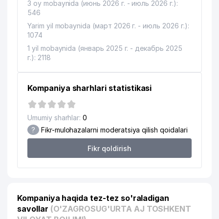
16
3 oy mobaynida (июнь 2026 г. - июль 2026 г.):
239 м
TEPA TUMANI)
546
Yarim yil mobaynida (март 2026 г. - июль 2026 г.):
TEZ TIBBIY YORDAM SHAXOBCHASI
17
260 м
1074
№ 4
1 yil mobaynida (январь 2025 г. - декабрь 2025
18
AIR BIZ AVIATION BUSINESS MChJ
273 м
г.): 2118
ARBALET-HIMOYA ADVOKATLIK
19
283 м
FIRMASI
Kompaniya sharhlari statistikasi
20
ELEVEN XUSUSIY KORXONASI
292 м
Umumiy sharhlar:
0
21
GOMEOPATIYA MChJ
293 м
?
Fikr-mulohazalarni moderatsiya qilish qoidalari
GRAND-TECHNO-TEKS XUSUSIY
22
302 м
Fikr qoldirish
KORXONASI
SIROJIDDINOV NOMLI O'ZBEKISTON
23
MILLIY UNIVERSITETI QOSHIDAGI
336 м
AKADEMIK * LITSEY
Kompaniya haqida tez-tez so'raladigan
24
BOLALAR BOG'CHASI №289
344 м
savollar
(O'ZAGROSUG'URTA AJ TOSHKENT