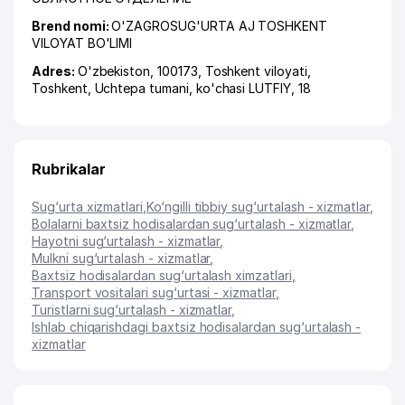
Brend nomi:
O'ZAGROSUG'URTA AJ TOSHKENT
VILOYAT BO'LIMI
Adres:
O'zbekiston, 100173,
Toshkent viloyati
,
Toshkent
,
Uchtepa tumani
,
ko'chasi LUTFIY
, 18
Rubrikalar
Sug‘urta xizmatlari
,
Ko‘ngilli tibbiy sug‘urtalash - xizmatlar
,
Bolalarni baxtsiz hodisalardan sug‘urtalash - xizmatlar
,
Hayotni sug‘urtalash - xizmatlar
,
Mulkni sug‘urtalash - xizmatlar
,
Baxtsiz hodisalardan sug‘urtalash ximzatlari
,
Transport vositalari sug‘urtasi - xizmatlar
,
Turistlarni sug‘urtalash - xizmatlar
,
Ishlab chiqarishdagi baxtsiz hodisalardan sug‘urtalash -
xizmatlar