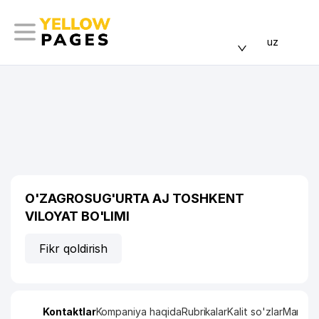
uz
O'ZAGROSUG'URTA AJ TOSHKENT
VILOYAT BO'LIMI
Fikr qoldirish
Kontaktlar
Kompaniya haqida
Rubrikalar
Kalit so'zlar
Manzil x