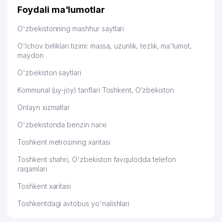
дальше развиваюсь потихоньку😊
Foydali ma'lumotlar
Hamida 03.08.2026 12:45:39
53
ALOQA BO'LIMI №173
537 м
O'zbekistonning mashhur saytlari
KOREYS-O'ZBEK KOREYS TILI
54
546 м
MARKAZI MChJ
O'lchov birliklari tizimi: massa, uzunlik, tezlik, ma'lumot,
maydon
55
TOSHSHAHARNUR DUK
557 м
O'zbekiston saytlari
56
AFSONAK-63 XUSUSIY KORXONASI
558 м
Kommunal (uy-joy) tariflari Toshkent, O‘zbekiston
57
SAID-SATTOR XUSUSIY KORXONASI
560 м
Onlayn xizmatlar
58
GULDON SHARQ-INDUSTRIAL MChJ
561 м
O'zbekistonda benzin narxi
OZODA VA UMID KOMMUNALCHI UY-
Toshkent metrosining xaritasi
59
573 м
JOY MULK SHIRKATI
Toshkent shahri, O'zbekiston favqulodda telefon
LUTFIY MADAD KOMMUNAL UY-JOY
raqamlari
60
574 м
MULK SHIRKATI
Toshkent xaritasi
61
PLATINUM GLASS MChJ
579 м
Toshkentdagi avtobus yo'nalishlari
O' ZBEKISTON DAVLAT JAHON
62
581 м