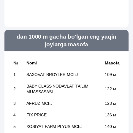
dan 1000 m gacha bo'lgan eng yaqin
joylarga masofa
№
Nomi
Masofa
1
SAXOVAT BROYLER MChJ
109 м
BABY CLASS NODAVLAT TA'LIM
2
122 м
MUASSASASI
3
AFRUZ MChJ
123 м
4
FIX PRICE
136 м
5
XOSIYAT FARM PLYUS MChJ
140 м