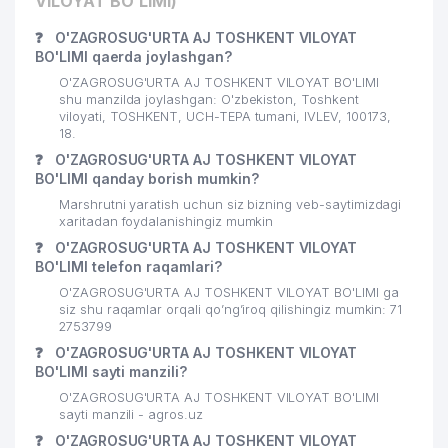
VILOYAT BO'LIMI)
BOLALAR BOG'CHASI №429
25
349 м
(ISTIQLOL)
❓
O'ZAGROSUG'URTA AJ TOSHKENT VILOYAT
BO'LIMI qaerda joylashgan?
26
RADIKS MChJ
350 м
O'ZAGROSUG'URTA AJ TOSHKENT VILOYAT BO'LIMI
shu manzilda joylashgan: O'zbekiston, Toshkent
BOLALAR BOG'CHASI №252
viloyati, TOSHKENT, UCH-TEPA tumani, IVLEV, 100173,
27
352 м
(ISTIQBOL UMIDLARI)
18.
❓
O'ZAGROSUG'URTA AJ TOSHKENT VILOYAT
28
NAVKAR-SERVIS MChJ
387 м
BO'LIMI qanday borish mumkin?
Marshrutni yaratish uchun siz bizning veb-saytimizdagi
KUHNA CHUPON OTA MAHALLA
29
389 м
xaritadan foydalanishingiz mumkin
QO'MITASI
❓
O'ZAGROSUG'URTA AJ TOSHKENT VILOYAT
BO'LIMI telefon raqamlari?
30
YANGI MAKON MChJ
392 м
O'ZAGROSUG'URTA AJ TOSHKENT VILOYAT BO'LIMI ga
31
NAVKAR PERLIT MChJ
393 м
siz shu raqamlar orqali qo’ng’iroq qilishingiz mumkin: 71
2753799
32
NEUROFAX-B MChJ
400 м
❓
O'ZAGROSUG'URTA AJ TOSHKENT VILOYAT
BO'LIMI sayti manzili?
UMUMIY O'RTA TA'LIM MAKTABI №
33
402 м
O'ZAGROSUG'URTA AJ TOSHKENT VILOYAT BO'LIMI
62
sayti manzili - agros.uz
❓
O'ZAGROSUG'URTA AJ TOSHKENT VILOYAT
34
BOG'ISTON MAHALLA QO'MITASI
404 м