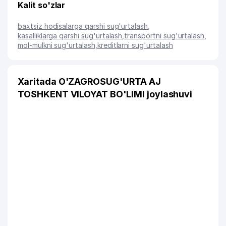
Kalit so'zlar
baxtsiz hodisalarga qarshi sug'urtalash
,
kasalliklarga qarshi sug'urtalash
,
transportni sug'urtalash
,
mol-mulkni sug'urtalash
,
kreditlarni sug'urtalash
Xaritada O'ZAGROSUG'URTA AJ
TOSHKENT VILOYAT BO'LIMI joylashuvi