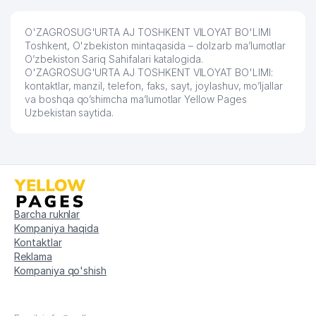
TILLARI UNIVERSITETI
O'ZAGROSUG'URTA AJ TOSHKENT VILOYAT BO'LIMI
SOBIROV E.A YAKKA TARTIBDAGI
63
592 м
Toshkent, O'zbekiston mintaqasida – dolzarb ma’lumotlar
TADBIRKOR
O’zbekiston Sariq Sahifalari katalogida.
O'ZAGROSUG'URTA AJ TOSHKENT VILOYAT BO'LIMI:
UCH-TEPA TUMANI XALQ TA'LIMI
64
594 м
kontaktlar, manzil, telefon, faks, sayt, joylashuv, mo’ljallar
BO'LIMI
va boshqa qo’shimcha ma’lumotlar Yellow Pages
Uzbekistan saytida.
DELFIN-BESH XUSUSIY KORXONASI
65
600 м
XUSUSIY KORXONASI
66
MIRABROR XUSUSIY KORXONASI
602 м
67
TAKOMA LTD MChJ
616 м
68
IRODA BIO FARM MChJ
637 м
Barcha ruknlar
Kompaniya haqida
BURIEV'S ADVOKATES ADVOKATLIK
Kontaktlar
69
646 м
FIRMASI
Reklama
Kompaniya qo'shish
70
SONIKO PLUS XUSUSIY KORXONASI
652 м
71
BOLALAR BOG'CHASI №244
666 м