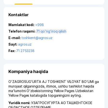
Kontaktlar
Mamlakat kodi:
+998
Telefon raqami:
71 qo'ng'iroq qilish
E-mail:
toshkent@agros.uz
Sayt:
agros.uz
Fax:
71 2753238
Kompaniya haqida
O'ZAGROSUG'URTA AJ TOSHKENT VILOYAT BO'LIMI ga
murojaat qilganingizda, iltimos, ushbu tashkilot haqida
ma'lumotni O'zbekistonning Yellow Pages Uzbekistan
Yellow Pages katalogida topganingizni ayting.
Yuridik nomi:
УЗАГРОСУГУРТА АО ТАШКЕНТСКОЕ
ОБЛАСТНОЕ ОТДЕЛЕНИЕ