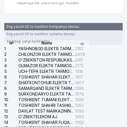
raqamiga fax yuborishingiz mumkin.
Eng yaxshi 20 ta mashhur kompaniya (июль)
Eng yaxshi 20 ta mashhur sarlavha (июль)
Saytdagi yangi tashkilotlar
№
Nomi
1
YASHNOBOD ELEKTR TARMOG'I NOSOZLIKLARI XIZMATI
3182
2
CHILONZOR ELEKTR TARMOG'I NOSOZLIK XIZMATI
2459
3
O'ZBEKISTON RESPUBLIKASI BOSH PROKURATURASI ISHONCH TELEFONI
2411
4
OLMAZOR ELEKTR TARMOG'I NOSOZLIKLARI XIZMATI
2172
5
UCH-TEPA ELEKTR TARMOG'I NOSOZLIKLARI XIZMATI
1418
6
TOSHKENT SHAHAR ELEKTR TARMOQLARI KORXONASI AJ
1417
7
SHAYXONTOHUR ELEKTR TARMOG'I NOSOZLIKLARINI TUZATISH XIZMATI
1407
8
SAMARQAND ELEKTR TARMOQLARI AJ
1398
9
SURXONDARYO ELEKTR TARMOQLARI AJ
1378
10
TOSHKENT TUMANI ELEKTR TARMOG'I AVARIYA XIZMATI
1286
11
TOSHKENT SHAHRI TASHKILOT TELEFONLARI HAQIDA MA'LUMOT BYUROSI
1263
12
DAVLAT TEST MARKAZINING ISHONCH TELEFONLARI
1080
13
O'ZBEKTELEKOM AJ
1065
14
TOSHKENT SHAHAR FUQAROLIK ISHLARI BO'YICHA SUDI
1002