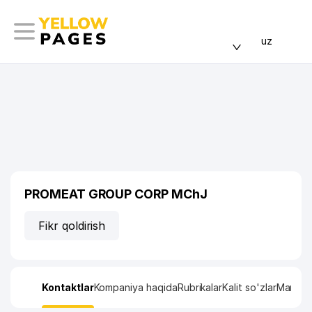
uz
PROMEAT GROUP CORP MChJ
Fikr qoldirish
Kontaktlar
Kompaniya haqida
Rubrikalar
Kalit so'zlar
Manzil x