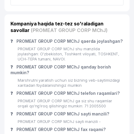
Kompaniya haqida tez-tez so'raladigan
savollar
(PROMEAT GROUP CORP MChJ)
❓
PROMEAT GROUP CORP MChJ qaerda joylashgan?
PROMEAT GROUP CORP MChJ shu manzilda
joylashgan: O'zbekiston, Toshkent viloyati, TOSHKENT,
UCH-TEPA tumani, NAVOI.
❓
PROMEAT GROUP CORP MChJ qanday borish
mumkin?
Marshrutni yaratish uchun siz bizning veb-saytimizdagi
xaritadan foydalanishingiz mumkin
❓
PROMEAT GROUP CORP MChJ telefon raqamlari?
PROMEAT GROUP CORP MChJ ga siz shu raqamlar
orqali qo’ng’iroq qilishingiz mumkin: 71 2005500
❓
PROMEAT GROUP CORP MChJ sayti manzili?
PROMEAT GROUP CORP MChJ sayti manzili -
❓
PROMEAT GROUP CORP MChJ fax raqami?