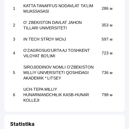
KATTA TANAFFUS NODAVLAT TA'LIM
1
286 м
MUASSASASI
O' ZBEKISTON DAVLAT JAHON
2
353 м
TILLARI UNIVERSITETI
3
IN TECH STROY MChJ
597 м
O'ZAGROSUG'URTA AJ TOSHKENT
4
723 м
VILOYAT BO'LIMI
SIROJIDDINOV NOMLI O'ZBEKISTON
5
MILLIY UNIVERSITETI QOSHIDAGI
736 м
AKADEMIK * LITSEY
UCH-TEPA MILLIY
6
HUNARMANDCHILIK KASB-HUNAR
798 м
KOLLEJI
Statistika