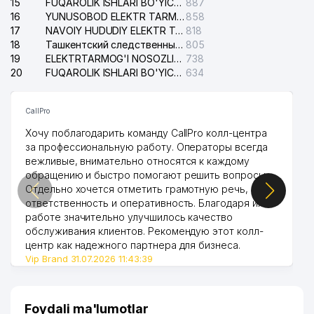
15
FUQAROLIK ISHLARI BO'YICHA YAKKASAROY TUMANLARARO SUDI
887
16
YUNUSOBOD ELEKTR TARMOG'I NOSOZLIKLARI XIZMATI
858
17
NAVOIY HUDUDIY ELEKTR TARMOQLARI KORXONASI AJ
818
18
Ташкентский следственный изолятор
805
19
ELEKTRTARMOG'I NOSOZLIKLARINI TO'ZATISH SERGELI XIZMATI
738
20
FUQAROLIK ISHLARI BO'YICHA UCH-TEPA TUMANI SUDI
634
CallPro
Хочу поблагодарить команду CallPro колл-центра
за профессиональную работу. Операторы всегда
вежливые, внимательно относятся к каждому
обращению и быстро помогают решить вопросы.
Отдельно хочется отметить грамотную речь,
ответственность и оперативность. Благодаря их
работе значительно улучшилось качество
обслуживания клиентов. Рекомендую этот колл-
центр как надежного партнера для бизнеса.
Vip Brand 31.07.2026 11:43:39
Foydali ma'lumotlar