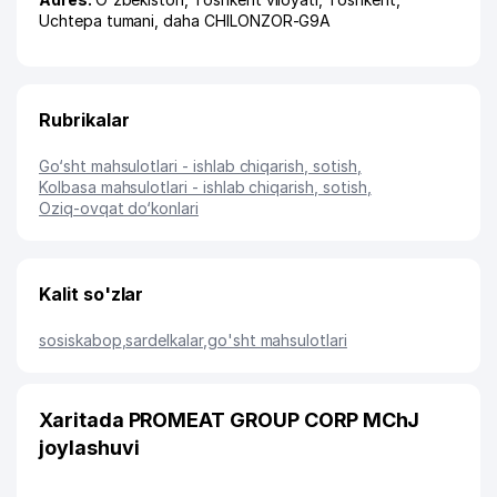
Uchtepa tumani
,
daha CHILONZOR-G9A
Rubrikalar
Go‘sht mahsulotlari - ishlab chiqarish, sotish
,
Kolbasa mahsulotlari - ishlab chiqarish, sotish
,
Oziq-ovqat do‘konlari
Kalit so'zlar
sosiskabop
,
sardelkalar
,
go'sht mahsulotlari
Xaritada PROMEAT GROUP CORP MChJ
joylashuvi