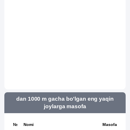
dan 1000 m gacha bo'lgan eng yaqin
joylarga masofa
№
Nomi
Masofa