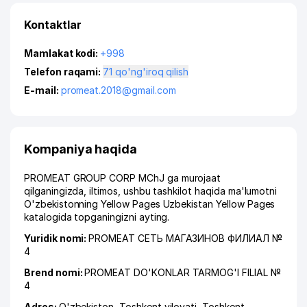
Kontaktlar
Mamlakat kodi:
+998
Telefon raqami:
71 qo'ng'iroq qilish
E-mail:
promeat.2018@gmail.com
Kompaniya haqida
PROMEAT GROUP CORP MChJ ga murojaat
qilganingizda, iltimos, ushbu tashkilot haqida ma'lumotni
O'zbekistonning Yellow Pages Uzbekistan Yellow Pages
katalogida topganingizni ayting.
Yuridik nomi:
PROMEAT СЕТЬ МАГАЗИНОВ ФИЛИАЛ №
4
Brend nomi:
PROMEAT DO'KONLAR TARMOG'I FILIAL №
4
Adres:
O'zbekiston,
Toshkent viloyati
,
Toshkent
,