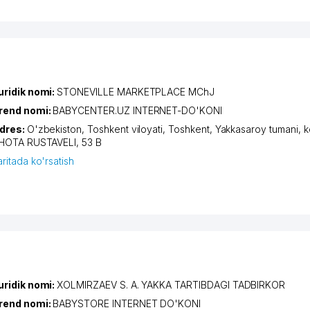
uridik nomi:
STONEVILLE MARKETPLACE MChJ
rend nomi:
BABYCENTER.UZ INTERNET-DO'KONI
dres:
O'zbekiston,
Toshkent viloyati
,
Toshkent
,
Yakkasaroy tumani
,
k
HOTA RUSTAVELI
, 53 B
aritada ko'rsatish
uridik nomi:
XOLMIRZAEV S. A. YAKKA TARTIBDAGI TADBIRKOR
rend nomi:
BABYSTORE INTERNET DO'KONI