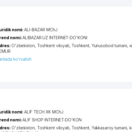
uridik nomi:
ALI-BAZAR MChJ
rend nomi:
ALIBAZAR.UZ INTERNET-DO'KONI
dres:
O'zbekiston,
Toshkent viloyati
,
Toshkent
,
Yunusobod tumani
,
x
EMUR
aritada ko'rsatish
uridik nomi:
ALIF TECH XK MChJ
rend nomi:
ALIF SHOP INTERNET-DO'KON
dres:
O'zbekiston,
Toshkent viloyati
,
Toshkent
,
Yakkasaroy tumani
,
k