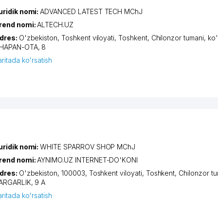
uridik nomi:
ADVANCED LATEST TECH MChJ
rend nomi:
ALTECH.UZ
dres:
O'zbekiston,
Toshkent viloyati
,
Toshkent
,
Chilonzor tumani
,
ko'
HAPAN-OTA
, 8
aritada ko'rsatish
uridik nomi:
WHITE SPARROV SHOP MChJ
rend nomi:
AYNIMO.UZ INTERNET-DO'KONI
dres:
O'zbekiston, 100003,
Toshkent viloyati
,
Toshkent
,
Chilonzor t
ARGARLIK
, 9 A
aritada ko'rsatish