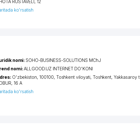
HOTA RUSTAVELI
, 12
aritada ko'rsatish
uridik nomi:
SOHO-BUSINESS-SOLUTIONS MChJ
rend nomi:
ALLGOOD.UZ INTERNET DO'KONI
dres:
O'zbekiston, 100100,
Toshkent viloyati
,
Toshkent
,
Yakkasaroy 
OBUR
, 16 A
aritada ko'rsatish