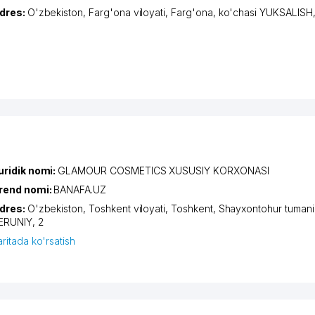
dres:
O'zbekiston,
Farg'ona viloyati
,
Farg'ona
,
ko'chasi YUKSALISH
uridik nomi:
GLAMOUR COSMETICS XUSUSIY KORXONASI
rend nomi:
BANAFA.UZ
dres:
O'zbekiston,
Toshkent viloyati
,
Toshkent
,
Shayxontohur tumani
ERUNIY
, 2
aritada ko'rsatish