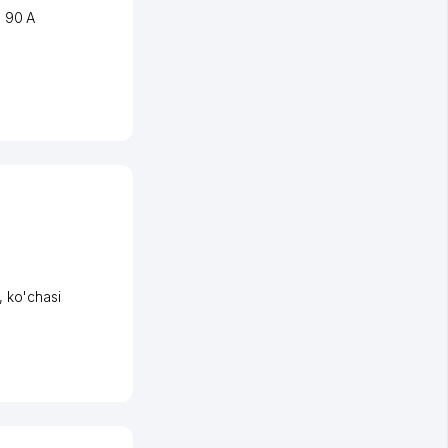
, 90 A
,
ko'chasi