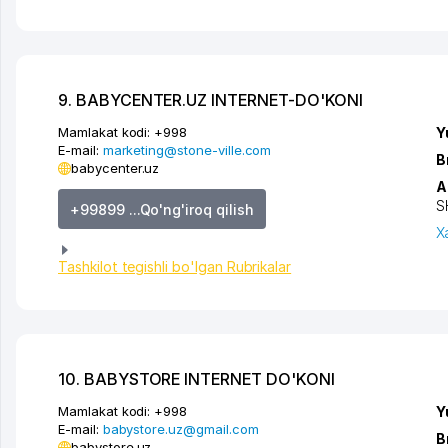
9. BABYCENTER.UZ INTERNET-DO'KONI
Mamlakat kodi:
+998
Y
E-mail:
marketing@stone-ville.com
B
babycenter.uz
A
S
+99899 ...Qo'ng'iroq qilish
X
Tashkilot tegishli bo'lgan Rubrikalar
10. BABYSTORE INTERNET DO'KONI
Mamlakat kodi:
+998
Y
E-mail:
babystore.uz@gmail.com
B
babystore.uz