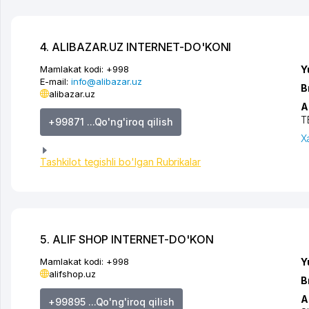
4. ALIBAZAR.UZ INTERNET-DO'KONI
Mamlakat kodi:
+998
Y
E-mail:
info@alibazar.uz
B
alibazar.uz
A
T
+99871 ...Qo'ng'iroq qilish
X
Tashkilot tegishli bo'lgan Rubrikalar
5. ALIF SHOP INTERNET-DO'KON
Mamlakat kodi:
+998
Y
alifshop.uz
B
A
+99895 ...Qo'ng'iroq qilish