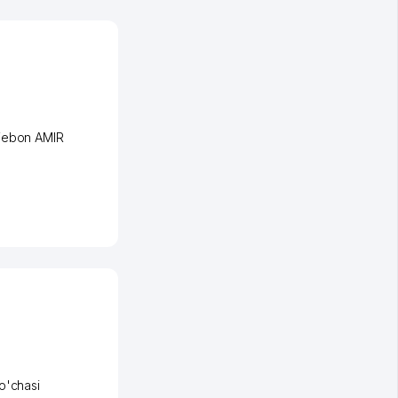
iеbon AMIR
o'chasi