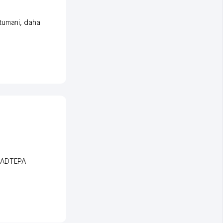
tumani
,
daha
BADTEPA