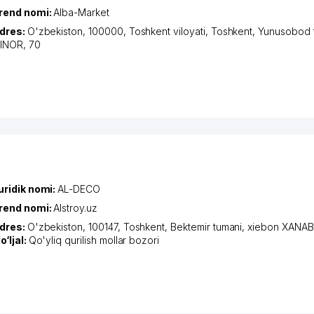
rend nomi:
Alba-Market
dres:
O'zbekiston, 100000,
Toshkent viloyati
,
Toshkent
,
Yunusobod 
INOR
, 70
uridik nomi:
AL-DECO
rend nomi:
Alstroy.uz
dres:
O'zbekiston, 100147,
Toshkent
,
Bektemir tumani
,
xiеbon XANA
o‘ljal:
Qo'yliq qurilish mollar bozori