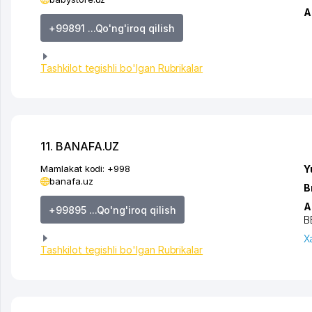
A
+99891 ...Qo'ng'iroq qilish
Tashkilot tegishli bo'lgan Rubrikalar
11. BANAFA.UZ
Mamlakat kodi:
+998
Y
banafa.uz
B
A
+99895 ...Qo'ng'iroq qilish
B
X
Tashkilot tegishli bo'lgan Rubrikalar