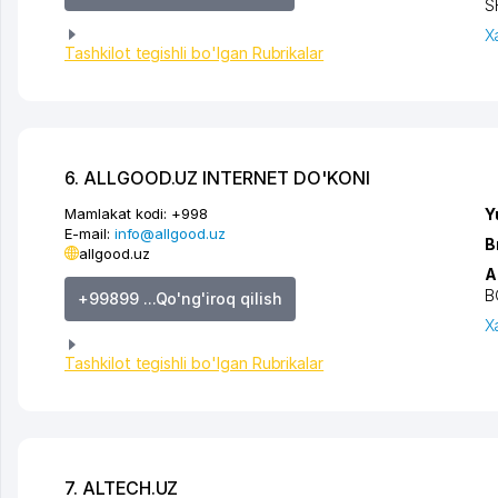
S
X
Tashkilot tegishli bo'lgan Rubrikalar
6. ALLGOOD.UZ INTERNET DO'KONI
Mamlakat kodi:
+998
Y
E-mail:
info@allgood.uz
B
allgood.uz
A
B
+99899 ...Qo'ng'iroq qilish
X
Tashkilot tegishli bo'lgan Rubrikalar
7. ALTECH.UZ