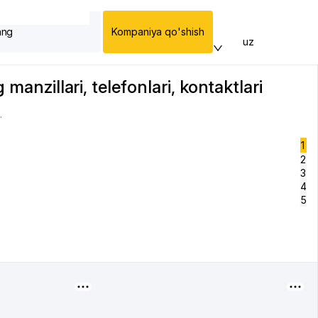
ang
Kompaniya qo'shish
uz
manzillari, telefonlari, kontaktlari
.
1
2
3
4
5