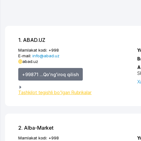
1. ABAD.UZ
Mamlakat kodi:
+998
Y
E-mail:
info@abad.uz
B
abad.uz
A
S
+99871 ...Qo'ng'iroq qilish
X
Tashkilot tegishli bo'lgan Rubrikalar
2. Alba-Market
Mamlakat kodi:
+998
Y