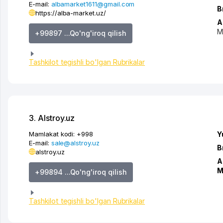
E-mail:
albamarket1611@gmail.com
B
https://alba-market.uz/
A
M
+99897 ...Qo'ng'iroq qilish
Tashkilot tegishli bo'lgan Rubrikalar
3. Alstroy.uz
Mamlakat kodi:
+998
Y
E-mail:
sale@alstroy.uz
B
alstroy.uz
A
M
+99894 ...Qo'ng'iroq qilish
Tashkilot tegishli bo'lgan Rubrikalar