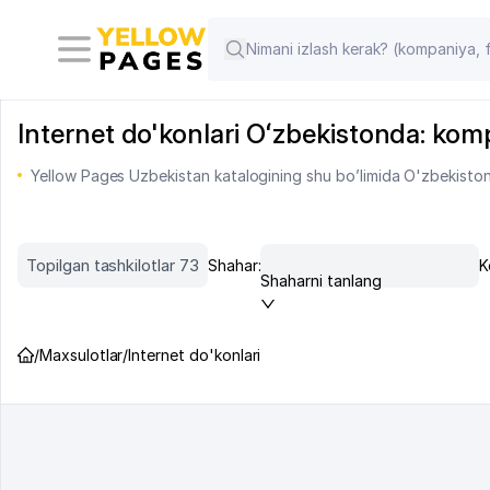
Internet do'konlari Oʻzbekistonda: kompan
Yellow Pages Uzbekistan katalogining shu bo’limida O'zbekiston 
Topilgan tashkilotlar 73
Shahar:
K
Shaharni tanlang
/
Maxsulotlar
/
Internet do'konlari