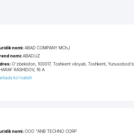
uridik nomi:
ABAD COMPANY MChJ
rend nomi:
ABAD.UZ
dres:
O'zbekiston, 100017,
Toshkent viloyati
,
Toshkent
,
Yunusobod t
HARAF RASHIDOV
, 16 A
aritada ko'rsatish
uridik nomi:
OOO "ANB TECHNO CORP