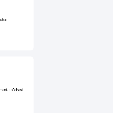
chasi
umani
,
ko'chasi