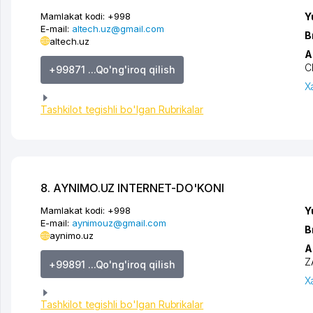
Mamlakat kodi:
+998
Y
E-mail:
altech.uz@gmail.com
B
altech.uz
A
C
+99871 ...Qo'ng'iroq qilish
X
Tashkilot tegishli bo'lgan Rubrikalar
8. AYNIMO.UZ INTERNET-DO'KONI
Mamlakat kodi:
+998
Y
E-mail:
aynimouz@gmail.com
B
aynimo.uz
A
Z
+99891 ...Qo'ng'iroq qilish
X
Tashkilot tegishli bo'lgan Rubrikalar