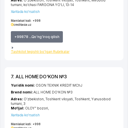
Adres:
O'zbekiston,
Toshkent viloyati
,
Toshkent
,
Mirobod
tumani
,
ko'chasi FARGONA YO'LI
, 13-14
Xaritada ko'rsatish
Mamlakat kodi:
+998
creditasia.uz
+99878 ...Qo'ng'iroq qilish
Tashkilot tegishli bo'lgan Rubrikalar
7. ALL HOME DO'KON №3
Yuridik nomi:
OSON TEXNIK KREDIT MChJ
Brend nomi:
ALL HOME DO'KON №3
Adres:
O'zbekiston,
Toshkent viloyati
,
Toshkent
,
Yunusobod
tumani
, 3
Mo‘ljal:
OLOY" bozori,
Xaritada ko'rsatish
Mamlakat kodi:
+998