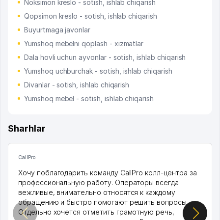
Noksimon kreslo - sotish, ishlab chiqarish
Qopsimon kreslo - sotish, ishlab chiqarish
Buyurtmaga javonlar
Yumshoq mebelni qoplash - xizmatlar
Dala hovli uchun ayvonlar - sotish, ishlab chiqarish
Yumshoq uchburchak - sotish, ishlab chiqarish
Divanlar - sotish, ishlab chiqarish
Yumshoq mebel - sotish, ishlab chiqarish
Sharhlar
CallPro
Хочу поблагодарить команду CallPro колл-центра за
профессиональную работу. Операторы всегда
вежливые, внимательно относятся к каждому
обращению и быстро помогают решить вопросы.
Отдельно хочется отметить грамотную речь,