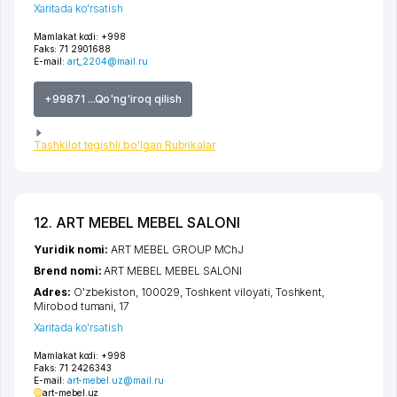
Xaritada ko'rsatish
Mamlakat kodi:
+998
Faks:
71 2901688
E-mail:
art_2204@mail.ru
+99871 ...Qo'ng'iroq qilish
Tashkilot tegishli bo'lgan Rubrikalar
12. ART MEBEL MEBEL SALONI
Yuridik nomi:
ART MEBEL GROUP MChJ
Brend nomi:
ART MEBEL MEBEL SALONI
Adres:
O'zbekiston, 100029,
Toshkent viloyati
,
Toshkent
,
Mirobod tumani
, 17
Xaritada ko'rsatish
Mamlakat kodi:
+998
Faks:
71 2426343
E-mail:
art-mebel.uz@mail.ru
art-mebel.uz