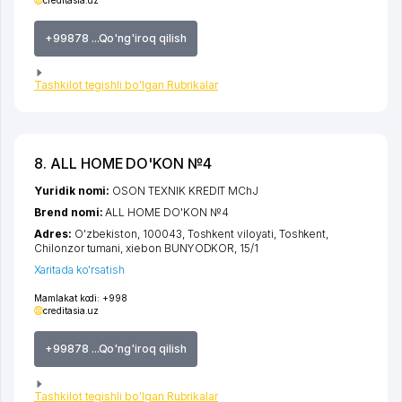
creditasia.uz
+99878 ...Qo'ng'iroq qilish
Tashkilot tegishli bo'lgan Rubrikalar
8. ALL HOME DO'KON №4
Yuridik nomi:
OSON TEXNIK KREDIT MChJ
Brend nomi:
ALL HOME DO'KON №4
Adres:
O'zbekiston, 100043,
Toshkent viloyati
,
Toshkent
,
Chilonzor tumani
,
xiеbon BUNYODKOR
, 15/1
Xaritada ko'rsatish
Mamlakat kodi:
+998
creditasia.uz
+99878 ...Qo'ng'iroq qilish
Tashkilot tegishli bo'lgan Rubrikalar