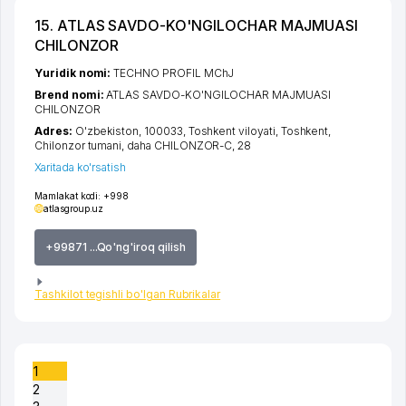
15. ATLAS SAVDO-KO'NGILOCHAR MAJMUASI
CHILONZOR
Yuridik nomi:
TECHNO PROFIL MChJ
Brend nomi:
ATLAS SAVDO-KO'NGILOCHAR MAJMUASI
CHILONZOR
Adres:
O'zbekiston, 100033,
Toshkent viloyati
,
Toshkent
,
Chilonzor tumani
,
daha CHILONZOR-C
, 28
Xaritada ko'rsatish
Mamlakat kodi:
+998
atlasgroup.uz
+99871 ...Qo'ng'iroq qilish
Tashkilot tegishli bo'lgan Rubrikalar
1
2