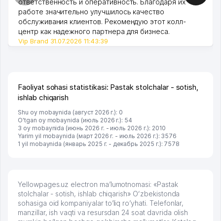
ответственность и оперативность. Благодаря их
работе значительно улучшилось качество
обслуживания клиентов. Рекомендую этот колл-
центр как надежного партнера для бизнеса.
Vip Brand 31.07.2026 11:43:39
Faoliyat sohasi statistikasi: Pastak stolchalar - sotish,
ishlab chiqarish
Shu oy mobaynida (август 2026 г.): 0
O'tgan oy mobaynida (июль 2026 г.): 54
3 oy mobaynida (июнь 2026 г. - июль 2026 г.): 2010
Yarim yil mobaynida (март 2026 г. - июль 2026 г.): 3576
1 yil mobaynida (январь 2025 г. - декабрь 2025 г.): 7578
Yellowpages.uz electron ma’lumotnomasi: «Pastak
stolchalar - sotish, ishlab chiqarish» Oʻzbekistonda
sohasiga oid kompaniyalar to’liq ro’yhati. Telefonlar,
manzillar, ish vaqti va resursdan 24 soat davrida olish