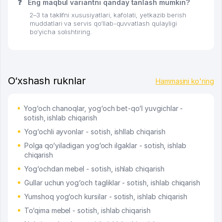
❓
Eng maqbul variantni qanday tanlash mumkin?
2–3 ta taklifni xususiyatlari, kafolati, yetkazib berish
muddatlari va servis qo‘llab-quvvatlash qulayligi
bo‘yicha solishtiring.
O‘xshash ruknlar
Hammasini ko'ring
Yog‘och chanoqlar, yog‘och bet-qo‘l yuvgichlar -
sotish, ishlab chiqarish
Yog‘ochli ayvonlar - sotish, ishllab chiqarish
Polga qo‘yiladigan yog‘och ilgaklar - sotish, ishlab
chiqarish
Yog‘ochdan mebel - sotish, ishlab chiqarish
Gullar uchun yog‘och tagliklar - sotish, ishlab chiqarish
Yumshoq yog‘och kursilar - sotish, ishlab chiqarish
To‘qima mebel - sotish, ishlab chiqarish