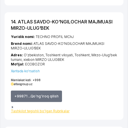
14. ATLAS SAVDO-KO'NGILOCHAR MAJMUASI
MIRZO-ULUG'BEK
Yuridik nomi:
TECHNO PROFIL MChJ
Brend nomi:
ATLAS SAVDO-KO'NGILOCHAR MAJMUASI
MIRZO-ULUG'BEK
Adres:
O'zbekiston,
Toshkent viloyati
,
Toshkent
,
Mirzo-Ulug'bek
tumani
,
xiеbon MIRZO ULUGBEK
Mo‘ljal:
ECOBOZOR
Xaritada ko'rsatish
Mamlakat kodi:
+998
atlasgroup.uz
+99871 ...Qo'ng'iroq qilish
Tashkilot tegishli bo'lgan Rubrikalar