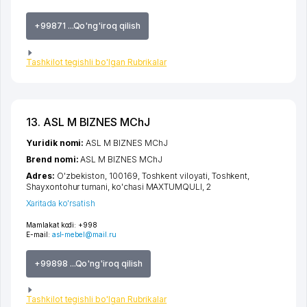
+99871 ...Qo'ng'iroq qilish
Tashkilot tegishli bo'lgan Rubrikalar
13. ASL M BIZNES MChJ
Yuridik nomi:
ASL M BIZNES MChJ
Brend nomi:
ASL M BIZNES MChJ
Adres:
O'zbekiston, 100169,
Toshkent viloyati
,
Toshkent
,
Shayxontohur tumani
,
ko'chasi MAXTUMQULI
, 2
Xaritada ko'rsatish
Mamlakat kodi:
+998
E-mail:
asl-mebel@mail.ru
+99898 ...Qo'ng'iroq qilish
Tashkilot tegishli bo'lgan Rubrikalar