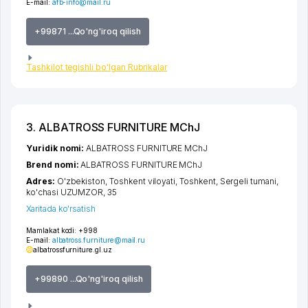
E-mail:
afb-info@mail.ru
+99871 ...Qo'ng'iroq qilish
Tashkilot tegishli bo'lgan Rubrikalar
3. ALBATROSS FURNITURE MChJ
Yuridik nomi:
ALBATROSS FURNITURE MChJ
Brend nomi:
ALBATROSS FURNITURE MChJ
Adres:
O'zbekiston,
Toshkent viloyati
,
Toshkent
,
Sergeli tumani
,
ko'chasi UZUMZOR
, 35
Xaritada ko'rsatish
Mamlakat kodi:
+998
E-mail:
albatross.furniture@mail.ru
albatrossfurniture.gl.uz
+99890 ...Qo'ng'iroq qilish