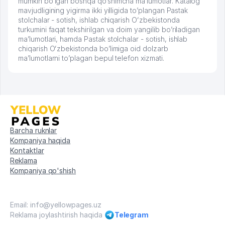
mumkin bo’lgan boshqa qo’shimcha ma’lumotlar. Katalog
mavjudligining yigirma ikki yilligida to’plangan Pastak
stolchalar - sotish, ishlab chiqarish Oʻzbekistonda
turkumini faqat tekshirilgan va doim yangilib bo’riladigan
ma’lumotlari, hamda Pastak stolchalar - sotish, ishlab
chiqarish Oʻzbekistonda bo’limiga oid dolzarb
ma’lumotlarni to’plagan bepul telefon xizmati.
Barcha ruknlar
Kompaniya haqida
Kontaktlar
Reklama
Kompaniya qo'shish
Email: info@yellowpages.uz
Reklama joylashtirish haqida
Telegram