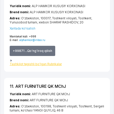
Yuridik nomi:
ALP HAMKOR XUSUSIY KORXONASI
Brend nomi:
ALP HAMKOR XUSUSIY KORXONASI
Adres:
O'zbekiston, 100017,
Toshkent viloyati
,
Toshkent
,
Yunusobod tumani
,
xiеbon SHARAF RASHIDOV
, 20
Xaritada ko'rsatish
Mamlakat kodi:
+998
E-mail:
alphamkor@inbox.ru
+99871 ...Qo'ng'iroq qilish
Tashkilot tegishli bo'lgan Rubrikalar
11. ART FURNITURE QK MChJ
Yuridik nomi:
ART FURNITURE QK MChJ
Brend nomi:
ART FURNITURE QK MChJ
Adres:
O'zbekiston, 100198,
Toshkent viloyati
,
Toshkent
,
Sergeli
tumani
,
ko'chasi YANGI QUYLIQ
, 46 B