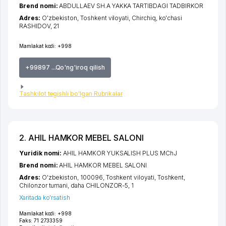
Brend nomi:
ABDULLAEV SH.A YAKKA TARTIBDAGI TADBIRKOR
Adres:
O'zbekiston,
Toshkent viloyati
,
Chirchiq
,
ko'chasi
RASHIDOV
, 21
Mamlakat kodi:
+998
+99897 ...Qo'ng'iroq qilish
Tashkilot tegishli bo'lgan Rubrikalar
2. AHIL HAMKOR MEBEL SALONI
Yuridik nomi:
AHIL HAMKOR YUKSALISH PLUS MChJ
Brend nomi:
AHIL HAMKOR MEBEL SALONI
Adres:
O'zbekiston, 100096,
Toshkent viloyati
,
Toshkent
,
Chilonzor tumani
,
daha CHILONZOR-5
, 1
Xaritada ko'rsatish
Mamlakat kodi:
+998
Faks:
71 2733359