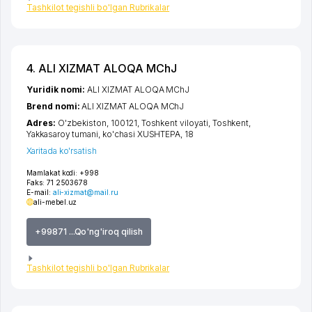
Tashkilot tegishli bo'lgan Rubrikalar
4. ALI XIZMAT ALOQA MChJ
Yuridik nomi:
ALI XIZMAT ALOQA MChJ
Brend nomi:
ALI XIZMAT ALOQA MChJ
Adres:
O'zbekiston, 100121,
Toshkent viloyati
,
Toshkent
,
Yakkasaroy tumani
,
ko'chasi XUSHTEPA
, 18
Xaritada ko'rsatish
Mamlakat kodi:
+998
Faks:
71 2503678
E-mail:
ali-xizmat@mail.ru
ali-mebel.uz
+99871 ...Qo'ng'iroq qilish
Tashkilot tegishli bo'lgan Rubrikalar