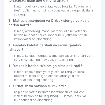
toifasidagi mahsulot qancha turadi?
Narx model va komplektatsiyaga bog‘liq. Taqqoslash
to‘g‘ri bo‘lishi uchun bir xil xususiyatlarga ega takliflarni
so‘rang.
❓
Mahsulot mavjudmi va Oʻzbekistonga yetkazib
berish bormi?
Iltimos, ombordagi mahsulot mavjudligini, yetkazib
berish muddatlarini va shoshilinch yetkazib berish
imkoniyatini aniqlashtiring.
❓
Qanday kafolat beriladi va servis qanday
ishlaydi?
Iltimos, kafolat muddati, xizmat ko‘rsatish shartlari va
servis xizmatining mavjudligini tekshiring.
❓
Yetkazib berish to‘plamiga nimalar kiradi?
Iltimos, komplektatsiya ro‘yxatini so‘rang va kerak
bo‘lishi mumkin bo‘lgan aksessuarlar yoki sarf
materiallarini aniqlashtiring.
❓
O‘rnatish va sozlash mumkinmi?
Ko‘plab yetkazib beruvchilar o‘rnatish va sozlash
xizmatini alohida taklif qilishadi — iltimos, narxi va
muddatlarini aniqlashtiring.