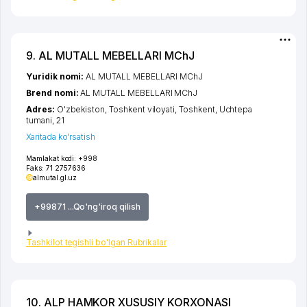
9. AL MUTALL MEBELLARI MChJ
Yuridik nomi:
AL MUTALL MEBELLARI MChJ
Brend nomi:
AL MUTALL MEBELLARI MChJ
Adres:
O'zbekiston,
Toshkent viloyati
,
Toshkent
,
Uchtepa
tumani
, 21
Xaritada ko'rsatish
Mamlakat kodi:
+998
Faks:
71 2757636
almutal.gl.uz
+99871 ...Qo'ng'iroq qilish
Tashkilot tegishli bo'lgan Rubrikalar
10. ALP HAMKOR XUSUSIY KORXONASI