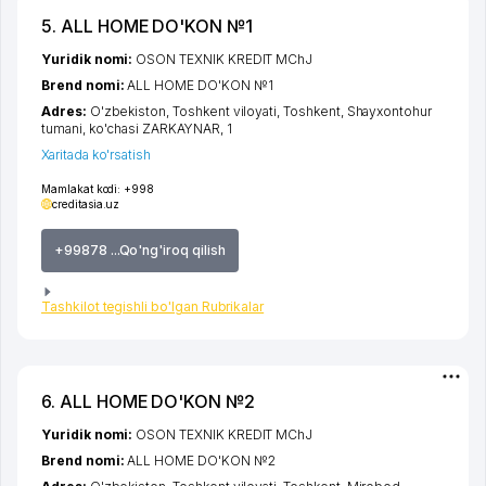
5. ALL HOME DO'KON №1
Yuridik nomi:
OSON TEXNIK KREDIT MChJ
Brend nomi:
ALL HOME DO'KON №1
Adres:
O'zbekiston,
Toshkent viloyati
,
Toshkent
,
Shayxontohur
tumani
,
ko'chasi ZARKAYNAR
, 1
Xaritada ko'rsatish
Mamlakat kodi:
+998
creditasia.uz
+99878 ...Qo'ng'iroq qilish
Tashkilot tegishli bo'lgan Rubrikalar
6. ALL HOME DO'KON №2
Yuridik nomi:
OSON TEXNIK KREDIT MChJ
Brend nomi:
ALL HOME DO'KON №2