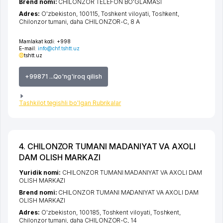
Brend nomi:
CHILONZOR TELEFON BO'GLAMASI
Adres:
O'zbekiston, 100115,
Toshkent viloyati
,
Toshkent
,
Chilonzor tumani
,
daha CHILONZOR-C
, 8 A
Mamlakat kodi:
+998
E-mail:
info@chf.tshtt.uz
tshtt.uz
+99871 ...Qo'ng'iroq qilish
Tashkilot tegishli bo'lgan Rubrikalar
4. CHILONZOR TUMANI MADANIYAT VA AXOLI
DAM OLISH MARKAZI
Yuridik nomi:
CHILONZOR TUMANI MADANIYAT VA AXOLI DAM
OLISH MARKAZI
Brend nomi:
CHILONZOR TUMANI MADANIYAT VA AXOLI DAM
OLISH MARKAZI
Adres:
O'zbekiston, 100185,
Toshkent viloyati
,
Toshkent
,
Chilonzor tumani
,
daha CHILONZOR-C
, 14