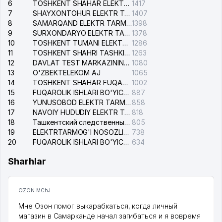
6
TOSHKENT SHAHAR ELEKTR TARMOQLARI KORXONASI AJ
1417
7
SHAYXONTOHUR ELEKTR TARMOG'I NOSOZLIKLARINI TUZATISH XIZMATI
1407
8
SAMARQAND ELEKTR TARMOQLARI AJ
1398
9
SURXONDARYO ELEKTR TARMOQLARI AJ
1378
10
TOSHKENT TUMANI ELEKTR TARMOG'I AVARIYA XIZMATI
1286
11
TOSHKENT SHAHRI TASHKILOT TELEFONLARI HAQIDA MA'LUMOT BYUROSI
1263
12
DAVLAT TEST MARKAZINING ISHONCH TELEFONLARI
1080
13
O'ZBEKTELEKOM AJ
1065
14
TOSHKENT SHAHAR FUQAROLIK ISHLARI BO'YICHA SUDI
1002
15
FUQAROLIK ISHLARI BO'YICHA YAKKASAROY TUMANLARARO SUDI
887
16
YUNUSOBOD ELEKTR TARMOG'I NOSOZLIKLARI XIZMATI
858
17
NAVOIY HUDUDIY ELEKTR TARMOQLARI KORXONASI AJ
818
18
Ташкентский следственный изолятор
805
19
ELEKTRTARMOG'I NOSOZLIKLARINI TO'ZATISH SERGELI XIZMATI
738
20
FUQAROLIK ISHLARI BO'YICHA UCH-TEPA TUMANI SUDI
634
Sharhlar
OZON MChJ
Мне Озон помог выкарабкаться, когда личный
магазин в Самарканде начал загибаться и я вовремя