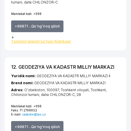
tumani
,
daha CHILONZOR-C
Mamlakat kodi:
+998
+99871 ...Qo'ng'iroq qilish
Tashkilot tegishli bo'lgan Rubrikalar
12. GEODEZIYA VA KADASTR MILLIY MARKAZI
Yuridik nomi:
GEODEZIYA VA KADASTR MILLIY MARKAZI II
Brend nomi:
GEODEZIYA VA KADASTR MILLIY MARKAZI
Adres:
O'zbekiston, 100097,
Toshkent viloyati
,
Toshkent
,
Chilonzor tumani
,
daha CHILONZOR-C
, 28
Mamlakat kodi:
+998
Faks:
71 2768652
E-mail:
cadastre@tps.uz
+99871 ...Qo'ng'iroq qilish