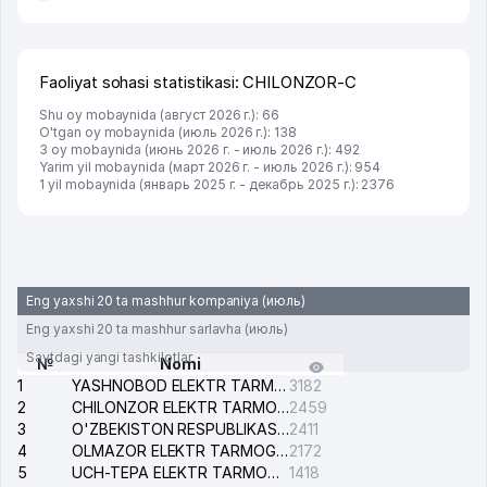
Faoliyat sohasi statistikasi: CHILONZOR-C
Shu oy mobaynida (август 2026 г.): 66
O'tgan oy mobaynida (июль 2026 г.): 138
3 oy mobaynida (июнь 2026 г. - июль 2026 г.): 492
Yarim yil mobaynida (март 2026 г. - июль 2026 г.): 954
1 yil mobaynida (январь 2025 г. - декабрь 2025 г.): 2376
Eng yaxshi 20 ta mashhur kompaniya (июль)
Eng yaxshi 20 ta mashhur sarlavha (июль)
Saytdagi yangi tashkilotlar
№
Nomi
1
YASHNOBOD ELEKTR TARMOG'I NOSOZLIKLARI XIZMATI
3182
2
CHILONZOR ELEKTR TARMOG'I NOSOZLIK XIZMATI
2459
3
O'ZBEKISTON RESPUBLIKASI BOSH PROKURATURASI ISHONCH TELEFONI
2411
4
OLMAZOR ELEKTR TARMOG'I NOSOZLIKLARI XIZMATI
2172
5
UCH-TEPA ELEKTR TARMOG'I NOSOZLIKLARI XIZMATI
1418