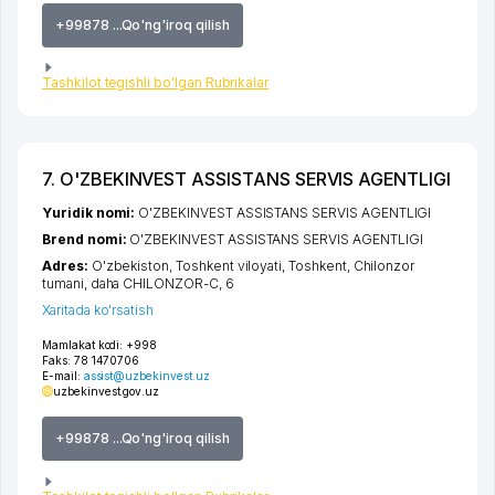
+99878 ...Qo'ng'iroq qilish
Tashkilot tegishli bo'lgan Rubrikalar
7. O'ZBEKINVEST ASSISTANS SERVIS AGENTLIGI
Yuridik nomi:
O'ZBEKINVEST ASSISTANS SERVIS AGENTLIGI
Brend nomi:
O'ZBEKINVEST ASSISTANS SERVIS AGENTLIGI
Adres:
O'zbekiston,
Toshkent viloyati
,
Toshkent
,
Chilonzor
tumani
,
daha CHILONZOR-C
, 6
Xaritada ko'rsatish
Mamlakat kodi:
+998
Faks:
78 1470706
E-mail:
assist@uzbekinvest.uz
uzbekinvest.gov.uz
+99878 ...Qo'ng'iroq qilish