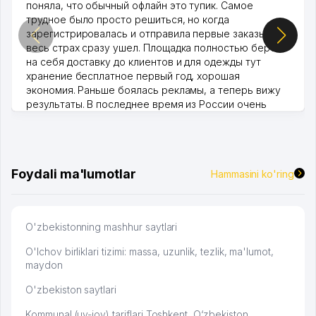
поняла, что обычный офлайн это тупик. Самое
трудное было просто решиться, но когда
зарегистрировалась и отправила первые заказы,
весь страх сразу ушел. Площадка полностью берет
на себя доставку до клиентов и для одежды тут
хранение бесплатное первый год, хорошая
экономия. Раньше боялась рекламы, а теперь вижу
результаты. В последнее время из России очень
много заказывают, а вначале только по Узбекистану
брали, но вяло. Удалось раскрутиться, дальше
развиваюсь потихоньку😊
Hamida 03.08.2026 12:45:39
Foydali ma'lumotlar
Hammasini ko'ring
O'zbekistonning mashhur saytlari
O'lchov birliklari tizimi: massa, uzunlik, tezlik, ma'lumot,
maydon
O'zbekiston saytlari
Kommunal (uy-joy) tariflari Toshkent, O‘zbekiston