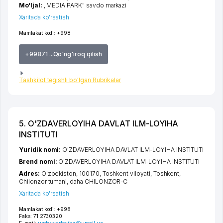
Mo‘ljal:
, MEDIA PARK" savdo markazi
Xaritada ko'rsatish
Mamlakat kodi:
+998
+99871 ...Qo'ng'iroq qilish
Tashkilot tegishli bo'lgan Rubrikalar
5. O'ZDAVERLOYIHA DAVLAT ILM-LOYIHA
INSTITUTI
Yuridik nomi:
O'ZDAVERLOYIHA DAVLAT ILM-LOYIHA INSTITUTI
Brend nomi:
O'ZDAVERLOYIHA DAVLAT ILM-LOYIHA INSTITUTI
Adres:
O'zbekiston, 100170,
Toshkent viloyati
,
Toshkent
,
Chilonzor tumani
,
daha CHILONZOR-C
Xaritada ko'rsatish
Mamlakat kodi:
+998
Faks:
71 2730320
E-mail:
uzdavyerloyiha@umail.uz