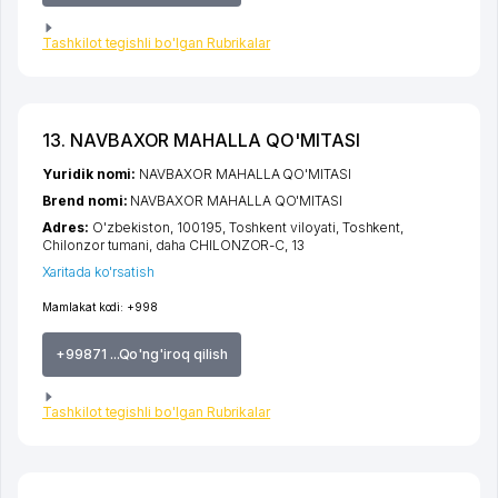
Tashkilot tegishli bo'lgan Rubrikalar
13. NAVBAXOR MAHALLA QO'MITASI
Yuridik nomi:
NAVBAXOR MAHALLA QO'MITASI
Brend nomi:
NAVBAXOR MAHALLA QO'MITASI
Adres:
O'zbekiston, 100195,
Toshkent viloyati
,
Toshkent
,
Chilonzor tumani
,
daha CHILONZOR-C
, 13
Xaritada ko'rsatish
Mamlakat kodi:
+998
+99871 ...Qo'ng'iroq qilish
Tashkilot tegishli bo'lgan Rubrikalar