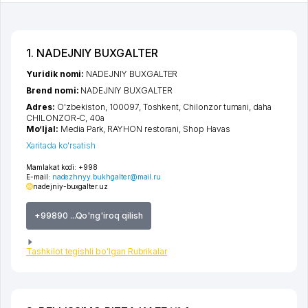
1. NADEJNIY BUXGALTER
Yuridik nomi:
NADEJNIY BUXGALTER
Brend nomi:
NADEJNIY BUXGALTER
Adres:
O'zbekiston, 100097,
Toshkent
,
Chilonzor tumani
,
daha
CHILONZOR-C
, 40а
Mo‘ljal:
Media Park, RAYHON restorani, Shop Havas
Xaritada ko'rsatish
Mamlakat kodi:
+998
E-mail:
nadezhnyy.bukhgalter@mail.ru
nadejniy-buxgalter.uz
+99890 ...Qo'ng'iroq qilish
Tashkilot tegishli bo'lgan Rubrikalar