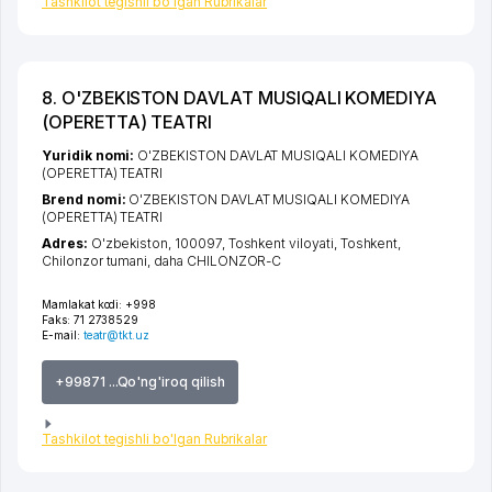
Tashkilot tegishli bo'lgan Rubrikalar
8. O'ZBEKISTON DAVLAT MUSIQALI KOMEDIYA
(OPERETTA) TEATRI
Yuridik nomi:
O'ZBEKISTON DAVLAT MUSIQALI KOMEDIYA
(OPERETTA) TEATRI
Brend nomi:
O'ZBEKISTON DAVLAT MUSIQALI KOMEDIYA
(OPERETTA) TEATRI
Adres:
O'zbekiston, 100097,
Toshkent viloyati
,
Toshkent
,
Chilonzor tumani
,
daha CHILONZOR-C
Mamlakat kodi:
+998
Faks:
71 2738529
E-mail:
teatr@tkt.uz
+99871 ...Qo'ng'iroq qilish
Tashkilot tegishli bo'lgan Rubrikalar