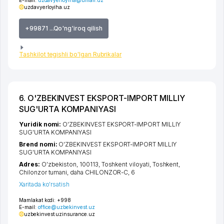
uzdavyerloyiha.uz
+99871 ...Qo'ng'iroq qilish
Tashkilot tegishli bo'lgan Rubrikalar
6. O'ZBEKINVEST EKSPORT-IMPORT MILLIY
SUG'URTA KOMPANIYASI
Yuridik nomi:
O'ZBEKINVEST EKSPORT-IMPORT MILLIY
SUG'URTA KOMPANIYASI
Brend nomi:
O'ZBEKINVEST EKSPORT-IMPORT MILLIY
SUG'URTA KOMPANIYASI
Adres:
O'zbekiston, 100113,
Toshkent viloyati
,
Toshkent
,
Chilonzor tumani
,
daha CHILONZOR-C
, 6
Xaritada ko'rsatish
Mamlakat kodi:
+998
E-mail:
office@uzbekinvest.uz
uzbekinvest.uz
insurance.uz