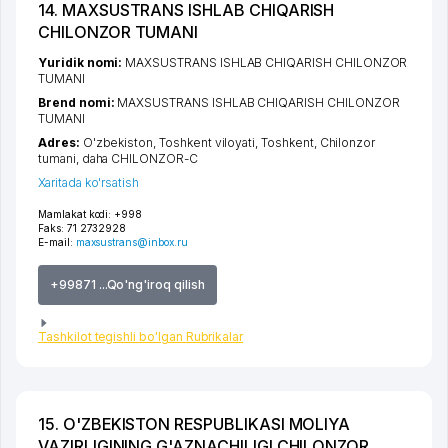
14. MAXSUSTRANS ISHLAB CHIQARISH
CHILONZOR TUMANI
Yuridik nomi:
MAXSUSTRANS ISHLAB CHIQARISH CHILONZOR
TUMANI
Brend nomi:
MAXSUSTRANS ISHLAB CHIQARISH CHILONZOR
TUMANI
Adres:
O'zbekiston,
Toshkent viloyati
,
Toshkent
,
Chilonzor
tumani
,
daha CHILONZOR-C
Xaritada ko'rsatish
Mamlakat kodi:
+998
Faks:
71 2732928
E-mail:
maxsustrans@inbox.ru
+99871 ...Qo'ng'iroq qilish
Tashkilot tegishli bo'lgan Rubrikalar
15. O'ZBEKISTON RESPUBLIKASI MOLIYA
VAZIRLIGINING G'AZNACHILIGI CHILONZOR