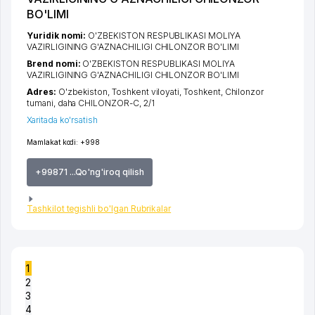
BO'LIMI
Yuridik nomi:
O'ZBEKISTON RESPUBLIKASI MOLIYA
VAZIRLIGINING G'AZNACHILIGI CHILONZOR BO'LIMI
Brend nomi:
O'ZBEKISTON RESPUBLIKASI MOLIYA
VAZIRLIGINING G'AZNACHILIGI CHILONZOR BO'LIMI
Adres:
O'zbekiston,
Toshkent viloyati
,
Toshkent
,
Chilonzor
tumani
,
daha CHILONZOR-C
, 2/1
Xaritada ko'rsatish
Mamlakat kodi:
+998
+99871 ...Qo'ng'iroq qilish
Tashkilot tegishli bo'lgan Rubrikalar
1
2
3
4