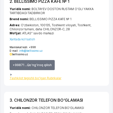
2. BELLISSIMO PIZZA KAFE № 1
Yuridik nomi:
BOLTAYEV DOSTON RUSTAM O'GLI YAKKA
TARTIBDAGI TADBIRKOR
Brend nomi:
BELLISSIMO PIZZA KAFE № 1
Adres:
O'zbekiston, 100135,
Toshkent viloyati
,
Toshkent
,
Chilonzor tumani
,
daha CHILONZOR-C
, 28
Mo‘ljal:
ATLAS" savdo markazi
Xaritada ko'rsatish
Mamlakat kodi:
+998
E-mail:
info@bellissimo.uz
bellissimo.uz
+99871 ...Qo'ng'iroq qilish
Tashkilot tegishli bo'lgan Rubrikalar
3. CHILONZOR TELEFON BO'GLAMASI
Yuridik nomi:
CHILONZOR TELEFON BO'GLAMASI