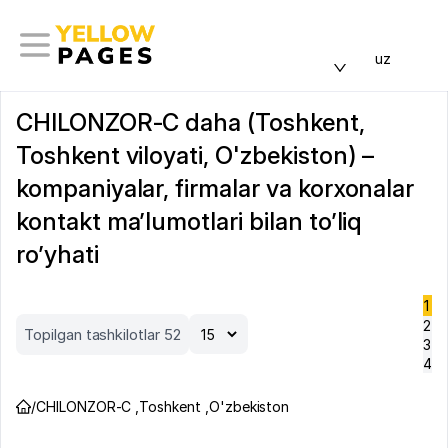
uz
CHILONZOR-C daha (Toshkent,
Toshkent viloyati, O'zbekiston) –
kompaniyalar, firmalar va korxonalar
kontakt ma’lumotlari bilan to’liq
ro’yhati
1
2
Topilgan tashkilotlar 52
3
4
/
CHILONZOR-C
,
Toshkent
,
O'zbekiston