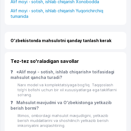
Alif moyi - sotish, ishlab chiqarish Xonobodda
Alif moyi - sotish, ishlab chiqarish Yuqorichirchiq
tumanida
Oʻzbekistonda mahsulotni qanday tanlash kerak
Tez-tez so'raladigan savollar
❓
«Alif moyi - sotish, ishlab chiqarish» toifasidagi
mahsulot qancha turadi?
Narx model va komplektatsiyaga bog‘liq. Taqqoslash
to‘g‘ri bo‘lishi uchun bir xil xususiyatlarga ega takliflarni
so‘rang.
❓
Mahsulot mavjudmi va Oʻzbekistonga yetkazib
berish bormi?
Iltimos, ombordagi mahsulot mavjudligini, yetkazib
berish muddatlarini va shoshilinch yetkazib berish
imkoniyatini aniqlashtiring.