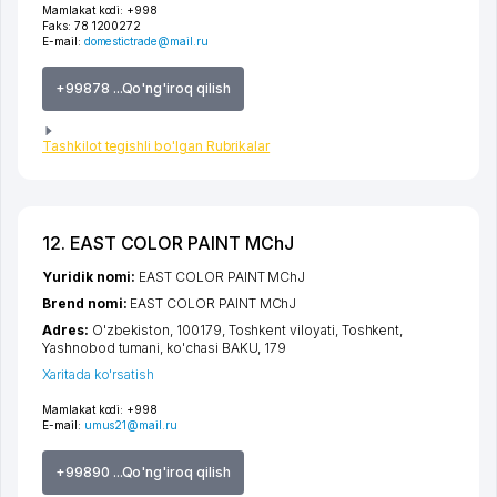
Mamlakat kodi:
+998
Faks:
78 1200272
E-mail:
domestictrade@mail.ru
+99878 ...Qo'ng'iroq qilish
Tashkilot tegishli bo'lgan Rubrikalar
12. EAST COLOR PAINT MChJ
Yuridik nomi:
EAST COLOR PAINT MChJ
Brend nomi:
EAST COLOR PAINT MChJ
Adres:
O'zbekiston, 100179,
Toshkent viloyati
,
Toshkent
,
Yashnobod tumani
,
ko'chasi BAKU
, 179
Xaritada ko'rsatish
Mamlakat kodi:
+998
E-mail:
umus21@mail.ru
+99890 ...Qo'ng'iroq qilish