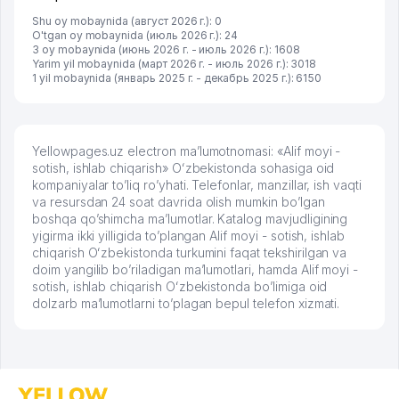
Shu oy mobaynida (август 2026 г.): 0
O'tgan oy mobaynida (июль 2026 г.): 24
3 oy mobaynida (июнь 2026 г. - июль 2026 г.): 1608
Yarim yil mobaynida (март 2026 г. - июль 2026 г.): 3018
1 yil mobaynida (январь 2025 г. - декабрь 2025 г.): 6150
Yellowpages.uz electron ma’lumotnomasi: «Alif moyi -
sotish, ishlab chiqarish» Oʻzbekistonda sohasiga oid
kompaniyalar to’liq ro’yhati. Telefonlar, manzillar, ish vaqti
va resursdan 24 soat davrida olish mumkin bo’lgan
boshqa qo’shimcha ma’lumotlar. Katalog mavjudligining
yigirma ikki yilligida to’plangan Alif moyi - sotish, ishlab
chiqarish Oʻzbekistonda turkumini faqat tekshirilgan va
doim yangilib bo’riladigan ma’lumotlari, hamda Alif moyi -
sotish, ishlab chiqarish Oʻzbekistonda bo’limiga oid
dolzarb ma’lumotlarni to’plagan bepul telefon xizmati.