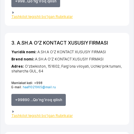
+998...Qo'ng'iroq qilish
Tashkilot tegishli bo'lgan Rubrikalar
3. A.SH.A O'Z KONTACT XUSUSIY FIRMASI
Yuridik nomi:
A.SH.A O'Z KONTACT XUSUSIY FIRMASI
Brend nomi:
A.SH.A O'Z KONTACT XUSUSIY FIRMASI
Adres:
O'zbekiston, 151602,
Farg'ona viloyati
,
Uchko'prik tumani
,
shaharcha GUL
, 64
Mamlakat kodi:
+998
E-mail:
haa11021965@mail.ru
+99890 ...Qo'ng'iroq qilish
Tashkilot tegishli bo'lgan Rubrikalar