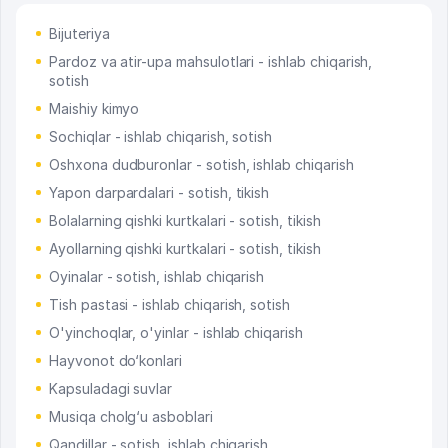
Bijuteriya
Pardoz va atir-upa mahsulotlari - ishlab chiqarish,
sotish
Maishiy kimyo
Sochiqlar - ishlab chiqarish, sotish
Oshxona dudburonlar - sotish, ishlab chiqarish
Yapon darpardalari - sotish, tikish
Bolalarning qishki kurtkalari - sotish, tikish
Ayollarning qishki kurtkalari - sotish, tikish
Oyinalar - sotish, ishlab chiqarish
Tish pastasi - ishlab chiqarish, sotish
O'yinchoqlar, o'yinlar - ishlab chiqarish
Hayvonot do‘konlari
Kapsuladagi suvlar
Musiqa cholg‘u asboblari
Qandillar - sotish, ishlab chiqarish