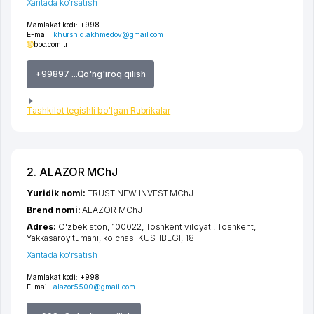
Xaritada ko'rsatish
Mamlakat kodi:
+998
E-mail:
khurshid.akhmedov@gmail.com
bpc.com.tr
+99897 ...Qo'ng'iroq qilish
Tashkilot tegishli bo'lgan Rubrikalar
2. ALAZOR MChJ
Yuridik nomi:
TRUST NEW INVEST MChJ
Brend nomi:
ALAZOR MChJ
Adres:
O'zbekiston, 100022,
Toshkent viloyati
,
Toshkent
,
Yakkasaroy tumani
,
ko'chasi KUSHBEGI
, 18
Xaritada ko'rsatish
Mamlakat kodi:
+998
E-mail:
alazor5500@gmail.com