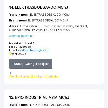
14. ELEKTRASBOBSAVDO MChJ
Yuridik nomi:
ELEKTRASBOBSAVDO MChJ
Brend nomi:
ELEKTRASBOBSAVDO MChJ
Adres:
O'zbekiston, 100057,
Toshkent viloyati
,
Toshkent
,
Olmazor tumani
,
ko'chasi USTA SHIRIN
, 125/20
Xaritada ko'rsatish
Mamlakat kodi:
+998
Faks:
71 2280668
E-mail:
elektrasbobsavdo@mail.ru
ekfgroup.uz
+99871 ...Qo'ng'iroq qilish
Tashkilot tegishli bo'lgan Rubrikalar
15. EPIO INDUSTRIAL ASIA MChJ
Yuridik nomi:
EPIO INDUSTRIAL ASIA MChJ