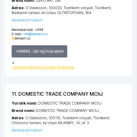
Brend nomi:
DEKO'ART SM
Adres:
O'zbekiston, 100033,
Toshkent viloyati
,
Toshkent
,
Bektemir tumani
,
ko'chasi OLTINTOPGAN
, 184
Xaritada ko'rsatish
Mamlakat kodi:
+998
E-mail:
info@decoart.uz
dekoart.uz
+99895 ...Qo'ng'iroq qilish
Tashkilot tegishli bo'lgan Rubrikalar
11. DOMESTIC TRADE COMPANY MChJ
Yuridik nomi:
DOMESTIC TRADE COMPANY MChJ
Brend nomi:
DOMESTIC TRADE COMPANY MChJ
Adres:
O'zbekiston, 100115,
Toshkent viloyati
,
Toshkent
,
Chilonzor tumani
,
ko'chasi MUKIMIY
, 14, of. 3
Xaritada ko'rsatish