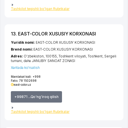
Tashkilot tegishli bo'lgan Rubrikalar
13. EAST-COLOR XUSUSIY KORXONASI
Yuridik nomi:
EAST-COLOR XUSUSIY KORXONASI
Brend nomi:
EAST-COLOR XUSUSIY KORXONASI
Adres:
O'zbekiston, 100155,
Toshkent viloyati
,
Toshkent
,
Sergeli
tumani
,
daha JANUBIY SANOAT ZONASI
Xaritada ko'rsatish
Mamlakat kodi:
+998
Faks:
78 1502698
east-color.uz
+99871 ...Qo'ng'iroq qilish
Tashkilot tegishli bo'lgan Rubrikalar