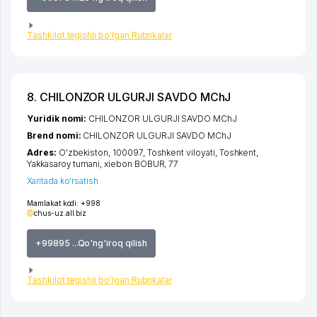
Tashkilot tegishli bo'lgan Rubrikalar
8. CHILONZOR ULGURJI SAVDO MChJ
Yuridik nomi:
CHILONZOR ULGURJI SAVDO MChJ
Brend nomi:
CHILONZOR ULGURJI SAVDO MChJ
Adres:
O'zbekiston, 100097,
Toshkent viloyati
,
Toshkent
,
Yakkasaroy tumani
,
xiеbon BOBUR
, 77
Xaritada ko'rsatish
Mamlakat kodi:
+998
chus-uz.all.biz
+99895 ...Qo'ng'iroq qilish
Tashkilot tegishli bo'lgan Rubrikalar