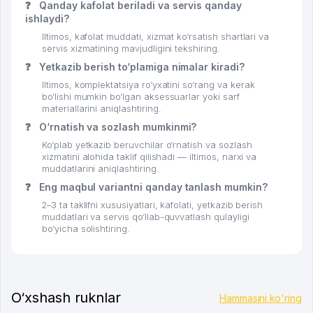
❓
Qanday kafolat beriladi va servis qanday
ishlaydi?
Iltimos, kafolat muddati, xizmat ko‘rsatish shartlari va
servis xizmatining mavjudligini tekshiring.
❓
Yetkazib berish to‘plamiga nimalar kiradi?
Iltimos, komplektatsiya ro‘yxatini so‘rang va kerak
bo‘lishi mumkin bo‘lgan aksessuarlar yoki sarf
materiallarini aniqlashtiring.
❓
O‘rnatish va sozlash mumkinmi?
Ko‘plab yetkazib beruvchilar o‘rnatish va sozlash
xizmatini alohida taklif qilishadi — iltimos, narxi va
muddatlarini aniqlashtiring.
❓
Eng maqbul variantni qanday tanlash mumkin?
2–3 ta taklifni xususiyatlari, kafolati, yetkazib berish
muddatlari va servis qo‘llab-quvvatlash qulayligi
bo‘yicha solishtiring.
O‘xshash ruknlar
Hammasini ko'ring