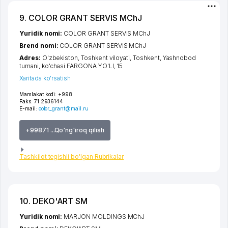
9. COLOR GRANT SERVIS MChJ
Yuridik nomi:
COLOR GRANT SERVIS MChJ
Brend nomi:
COLOR GRANT SERVIS MChJ
Adres:
O'zbekiston,
Toshkent viloyati
,
Toshkent
,
Yashnobod
tumani
,
ko'chasi FARGONA YO'LI
, 15
Xaritada ko'rsatish
Mamlakat kodi:
+998
Faks:
71 2936144
E-mail:
color_grant@mail.ru
+99871 ...Qo'ng'iroq qilish
Tashkilot tegishli bo'lgan Rubrikalar
10. DEKO'ART SM
Yuridik nomi:
MARJON MOLDINGS MChJ