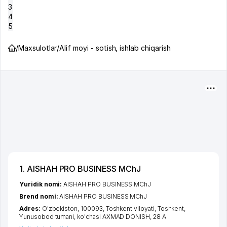
3
4
5
/
Maxsulotlar
/
Alif moyi - sotish, ishlab chiqarish
1. AISHAH PRO BUSINESS MChJ
Yuridik nomi:
AISHAH PRO BUSINESS MChJ
Brend nomi:
AISHAH PRO BUSINESS MChJ
Adres:
O'zbekiston, 100093,
Toshkent viloyati
,
Toshkent
,
Yunusobod tumani
,
ko'chasi AXMAD DONISH
, 28 А