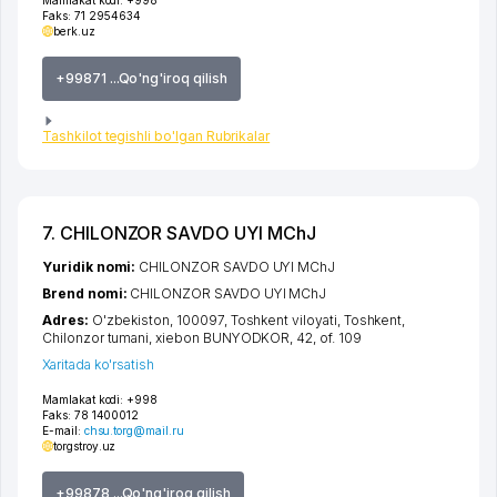
Mamlakat kodi:
+998
Faks:
71 2954634
berk.uz
+99871 ...Qo'ng'iroq qilish
Tashkilot tegishli bo'lgan Rubrikalar
7. CHILONZOR SAVDO UYI MChJ
Yuridik nomi:
CHILONZOR SAVDO UYI MChJ
Brend nomi:
CHILONZOR SAVDO UYI MChJ
Adres:
O'zbekiston, 100097,
Toshkent viloyati
,
Toshkent
,
Chilonzor tumani
,
xiеbon BUNYODKOR
, 42, of. 109
Xaritada ko'rsatish
Mamlakat kodi:
+998
Faks:
78 1400012
E-mail:
chsu.torg@mail.ru
torgstroy.uz
+99878 ...Qo'ng'iroq qilish