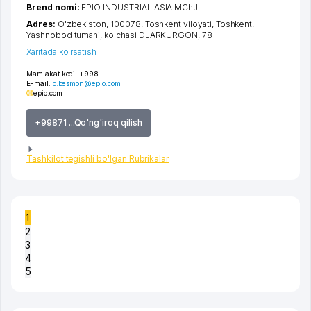
Brend nomi:
EPIO INDUSTRIAL ASIA MChJ
Adres:
O'zbekiston, 100078,
Toshkent viloyati
,
Toshkent
,
Yashnobod tumani
,
ko'chasi DJARKURGON
, 78
Xaritada ko'rsatish
Mamlakat kodi:
+998
E-mail:
o.besmon@epio.com
epio.com
+99871 ...Qo'ng'iroq qilish
Tashkilot tegishli bo'lgan Rubrikalar
1
2
3
4
5