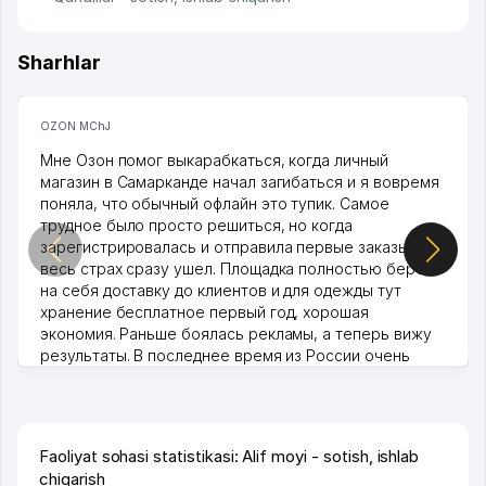
Sharhlar
OZON MChJ
Мне Озон помог выкарабкаться, когда личный
магазин в Самарканде начал загибаться и я вовремя
поняла, что обычный офлайн это тупик. Самое
трудное было просто решиться, но когда
зарегистрировалась и отправила первые заказы,
весь страх сразу ушел. Площадка полностью берет
на себя доставку до клиентов и для одежды тут
хранение бесплатное первый год, хорошая
экономия. Раньше боялась рекламы, а теперь вижу
результаты. В последнее время из России очень
много заказывают, а вначале только по Узбекистану
брали, но вяло. Удалось раскрутиться, дальше
развиваюсь потихоньку😊
Hamida 03.08.2026 12:45:39
Faoliyat sohasi statistikasi: Alif moyi - sotish, ishlab
chiqarish