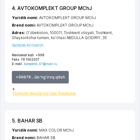
4. AVTOKOMPLEKT GROUP MChJ
Yuridik nomi:
AVTOKOMPLEKT GROUP MChJ
Brend nomi:
AVTOKOMPLEKT GROUP MChJ
Adres:
O'zbekiston, 100011,
Toshkent viloyati
,
Toshkent
,
Shayxontohur tumani
,
ko'chasi ABDULLA QODIRIY
, 35
Xaritada ko'rsatish
Mamlakat kodi:
+998
Faks:
78 1502037
E-mail:
komplekt_07@mail.ru
+99878 ...Qo'ng'iroq qilish
Tashkilot tegishli bo'lgan Rubrikalar
5. BAHAR SB
Yuridik nomi:
MAX COLOR MChJ
Brend nomi:
BAHAR SB