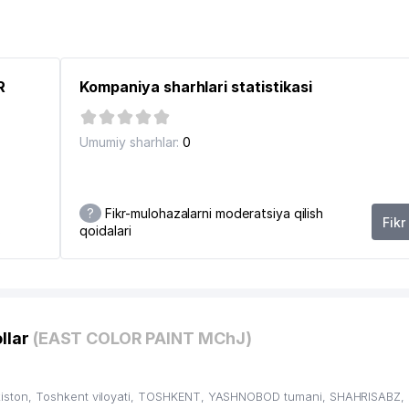
R
Kompaniya sharhlari statistikasi
Umumiy sharhlar:
0
H VA INVISTISIYALANI JALB ETISH BOSHQARMASI DUK DUK
?
Fikr-mulohazalarni moderatsiya qilish
Fikr
qoidalari
6
llar
(EAST COLOR PAINT MChJ)
ston, Toshkent viloyati, TOSHKENT, YASHNOBOD tumani, SHAHRISABZ, 1