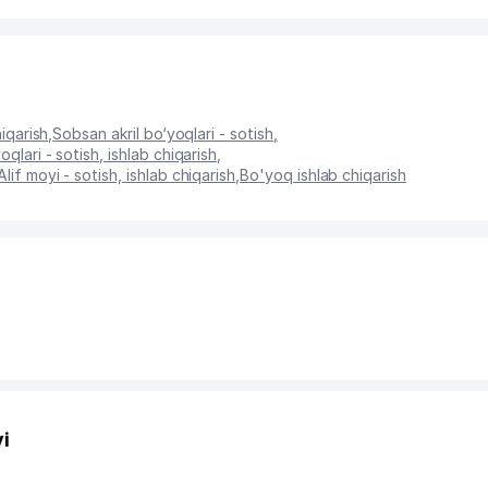
hiqarish
,
Sobsan akril bo‘yoqlari - sotish
,
oqlari - sotish, ishlab chiqarish
,
Alif moyi - sotish, ishlab chiqarish
,
Bo'yoq ishlab chiqarish
i