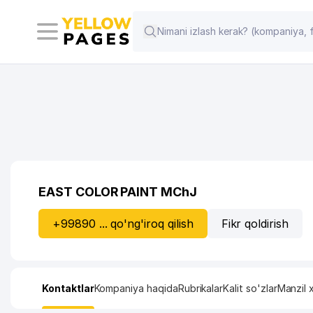
EAST COLOR PAINT MChJ
+99890 ... qo'ng'iroq qilish
Fikr qoldirish
Kontaktlar
Kompaniya haqida
Rubrikalar
Kalit so'zlar
Manzil x