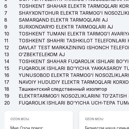
6
TOSHKENT SHAHAR ELEKTR TARMOQLARI KOR
36
DISTRIBUTOR MEDIA MChJ
7
SHAYXONTOHUR ELEKTR TARMOG'I NOSOZLIKL
37
XROM MChJ
8
SAMARQAND ELEKTR TARMOQLARI AJ
9
SURXONDARYO ELEKTR TARMOQLARI AJ
38
POLY PARK STAR MChJ
10
TOSHKENT TUMANI ELEKTR TARMOG'I AVARIYA
11
TOSHKENT SHAHRI TASHKILOT TELEFONLARI 
39
FORVARD GAZ SERVICE XUSUSIY KORXONASI
12
DAVLAT TEST MARKAZINING ISHONCH TELEFO
40
YXB MIROBOD TUMANI
13
O'ZBEKTELEKOM AJ
14
TOSHKENT SHAHAR FUQAROLIK ISHLARI BO'Y
41
TOSHKENT SHAHAR IIBB YHXB RO'YXATDAN O'TKAZIS
15
FUQAROLIK ISHLARI BO'YICHA YAKKASAROY 
16
YUNUSOBOD ELEKTR TARMOG'I NOSOZLIKLARI
42
HARBIY QISM №7534
17
NAVOIY HUDUDIY ELEKTR TARMOQLARI KORXO
43
GATEWAY KOREA MChJ
18
Ташкентский следственный изолятор
19
ELEKTRTARMOG'I NOSOZLIKLARINI TO'ZATISH 
44
BISON MEDIA HOLDING MChJ
20
FUQAROLIK ISHLARI BO'YICHA UCH-TEPA TUM
45
SURASAN TASHKENT MChJ
OZON MChJ
OZON MChJ
46
TERMO SET MONTAJ MChJ
Мне Озон помог
Бизнесом наша семья