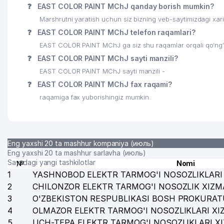
24
MIROBOD TUMANI VETERINARIYA BOSHQARMASI
❓
EAST COLOR PAINT MChJ qanday borish mumkin?
Marshrutni yaratish uchun siz bizning veb-saytimizdagi xa
25
FUTURAMA MChJ
❓
EAST COLOR PAINT MChJ telefon raqamlari?
26
UZPACK MChJ
EAST COLOR PAINT MChJ ga siz shu raqamlar orqali qo’ng’i
❓
EAST COLOR PAINT MChJ sayti manzili?
27
SANTENA GREEN XUSUSIY KORXONASI
EAST COLOR PAINT MChJ sayti manzili -
28
EVERGREEN MOTORS XK MChJ
❓
EAST COLOR PAINT MChJ fax raqami?
raqamiga fax yuborishingiz mumkin.
29
GARANT GAZ GROUP MChJ
30
UY ROZG'OR MOLLARI MChJ
31
SVYATO-TROITSKIY NIKOLSKIY JENSKIY AYELLAR M
Eng yaxshi 20 ta mashhur kompaniya (июль)
Eng yaxshi 20 ta mashhur sarlavha (июль)
32
GRAND DESIGN SERVICE MChJ
Saytdagi yangi tashkilotlar
№
Nomi
1
YASHNOBOD ELEKTR TARMOG'I NOSOZLIKLARI 
33
FABIS RESTORAN-BAR
2
CHILONZOR ELEKTR TARMOG'I NOSOZLIK XIZM
3
O'ZBEKISTON RESPUBLIKASI BOSH PROKURAT
34
DIMURIN A. A. YAKKA TARTIBDAGI TADBIRKOR
4
OLMAZOR ELEKTR TARMOG'I NOSOZLIKLARI XI
35
BOJXONA BROKERLARI UYUSHMASI
5
UCH-TEPA ELEKTR TARMOG'I NOSOZLIKLARI X