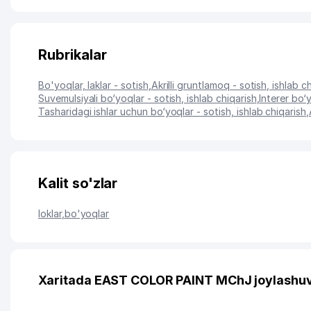
Rubrikalar
Bo'yoqlar, laklar - sotish
,
Akrilli gruntlamoq - sotish, ishlab c
Suvemulsiyali bo‘yoqlar - sotish, ishlab chiqarish
,
Interer bo‘y
Tasharidagi ishlar uchun bo‘yoqlar - sotish, ishlab chiqarish
,
Kalit so'zlar
loklar
,
bo'yoqlar
Xaritada EAST COLOR PAINT MChJ joylashuv