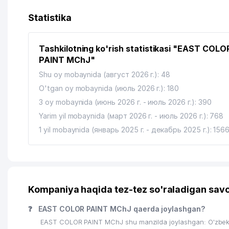
13
ORGANIC FOOD XUSUSIY KORXONASI
Statistika
14
RIVERSIDE INDUSTRY MChJ
Tashkilotning ko'rish statistikasi "EAST COLO
15
UNIVERSAL MEDICAL TREАTMENT MChJ
PAINT MChJ"
16
BEST KINDER LAND NODAVLAT TA'LIM MUASSASASI
Shu oy mobaynida (август 2026 г.): 48
O'tgan oy mobaynida (июль 2026 г.): 180
17
VETTERIA MChJ
3 oy mobaynida (июнь 2026 г. - июль 2026 г.): 390
18
YASHNOBOD XOKIMIYATI EKSPORTNI RIVOJLANTIRIS
Yarim yil mobaynida (март 2026 г. - июль 2026 г.): 768
1 yil mobaynida (январь 2025 г. - декабрь 2025 г.): 156
19
YASHNOBOD TUMANI HOKIMIYATI
20
BETON FLOOR MChJ
21
PANDA LUX MEDIA MChJ
Kompaniya haqida tez-tez so'raladigan savo
22
STATISTIKA BOSHQARMASI YASHNOBOD TUMANI
❓
EAST COLOR PAINT MChJ qaerda joylashgan?
23
NATIONAL DISTRIBUTION ENTERPRISE MChJ
EAST COLOR PAINT MChJ shu manzilda joylashgan: O'zbeki