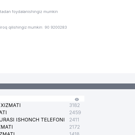
ritadan foydalanishingiz mumkin
roq qilishingiz mumkin: 90 9200283
ONASTIRI
XIZMATI
3182
ATI
2459
URASI ISHONCH TELEFONI
2411
ZMATI
2172
IZMATI
1418