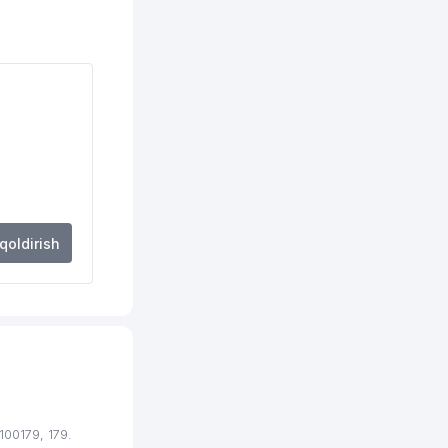
86 м
88 м
92 м
94 м
94 м
99 м
 qoldirish
99 м
103 м
112 м
112 м
115 м
00179, 179.