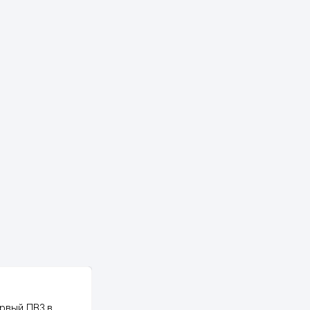
323 м
335 м
336 м
340 м
348 м
356 м
357 м
361 м
361 м
367 м
PALMA TEXTILE
371 м
рвый ПВЗ в
Yellowpages juda tez, aniq,