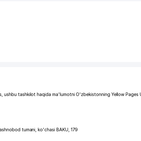
, ushbu tashkilot haqida ma'lumotni O'zbekistonning Yellow Pages 
ashnobod tumani
,
ko'chasi BAKU
, 179