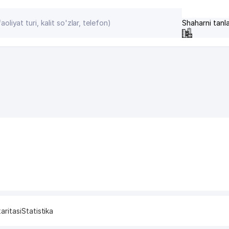
Shaharni tanl
aritasi
Statistika