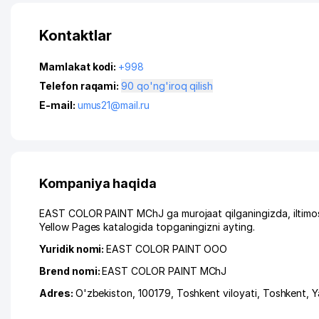
Kontaktlar
Mamlakat kodi:
+998
Telefon raqami:
90 qo'ng'iroq qilish
E-mail:
umus21@mail.ru
Kompaniya haqida
EAST COLOR PAINT MChJ ga murojaat qilganingizda, iltimos
Yellow Pages katalogida topganingizni ayting.
Yuridik nomi:
EAST COLOR PAINT ООО
Brend nomi:
EAST COLOR PAINT MChJ
Adres:
O'zbekiston, 100179,
Toshkent viloyati
,
Toshkent
,
Y