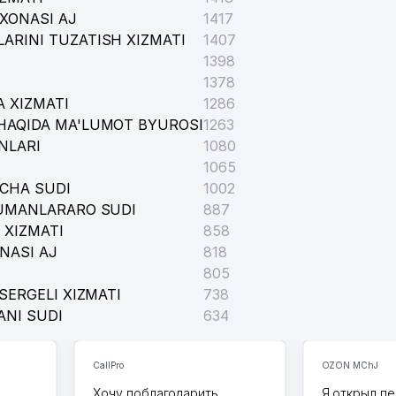
XONASI AJ
1417
ARINI TUZATISH XIZMATI
1407
1398
1378
 XIZMATI
1286
HAQIDA MA'LUMOT BYUROSI
1263
NLARI
1080
1065
ICHA SUDI
1002
H VA IMTIHON OLISH BO'LIMI
TUMANLARARO SUDI
887
 XIZMATI
858
NASI AJ
818
805
SERGELI XIZMATI
738
ANI SUDI
634
CallPro
OZON MChJ
Хочу поблагодарить
Я открыл пе