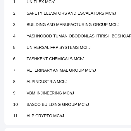
1
UNIFLEX MChJ
2
SAFETY ELEVATORS AND ESCALATORS MChJ
3
BUILDING AND MANUFACTURING GROUP MChJ
4
YASHNOBOD TUMAN OBODONLASHTIRISH BOSHQA
5
UNIVERSAL FRP SYSTEMS MChJ
6
TASHKENT CHEMICALS MChJ
7
VETERINARY ANIMAL GROUP MChJ
8
ALPINDUSTRIA MChJ
9
VBM INJINEERING MChJ
10
BASCO BUILDING GROUP MChJ
11
ALP CRYPTO MChJ
12
XIMTRADEMAX MChJ