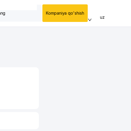
ang
Kompaniya qo'shish
uz