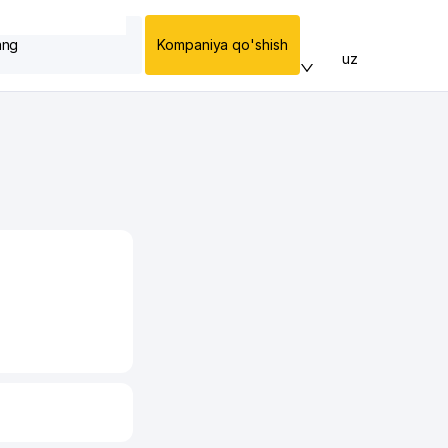
ang
Kompaniya qo'shish
uz