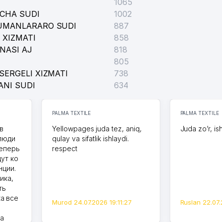
1065
ICHA SUDI
1002
TUMANLARARO SUDI
887
 XIZMATI
858
NASI AJ
818
805
SERGELI XIZMATI
738
ANI SUDI
634
PALMA TEXTILE
PALMA TEXTILE
в
Yellowpages juda tez, aniq,
Juda zo’r, is
 люди
qulay va sifatlik ishlaydi.
теперь
respect
дут ко
нции.
ика,
ть
а все
Murod 24.07.2026 19:11:27
Ruslan 22.07.
на