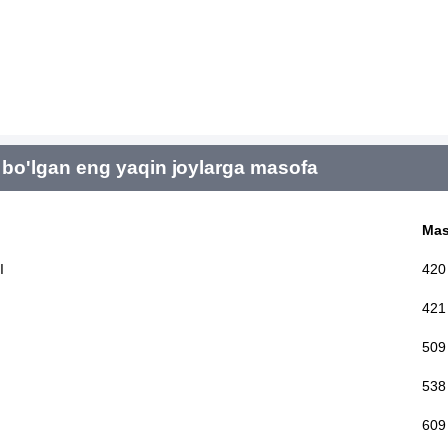
bo'lgan eng yaqin joylarga masofa
Mas
I
420
421
509
538
609