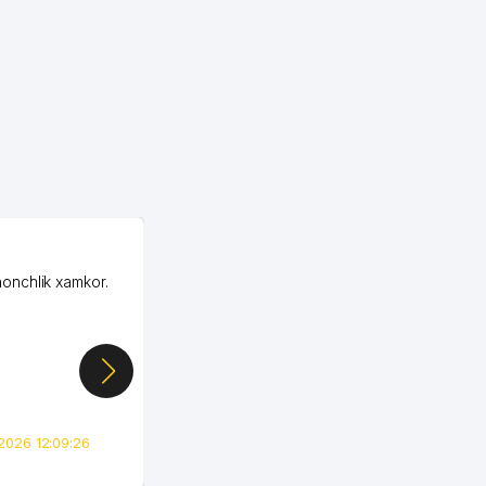
OZON MChJ
honchlik xamkor.
Зашел на Озон в
Узбекистане почти
случайно, когда коллега
показал свой кабинет и
цифры, так что я буквально
сразу загорелся этой
идеей. Регистрация заняла
всего вечер, а договор там
2026 12:09:26
вполне понятный и нет этих
всяких замудреных