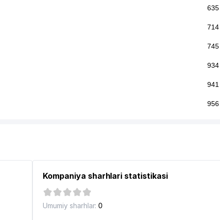
635
714
745
934
941
956
989
Kompaniya sharhlari statistikasi
Umumiy sharhlar:
0