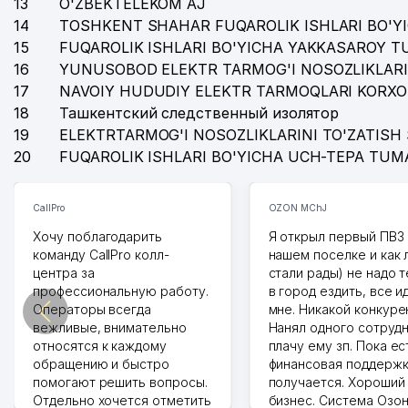
13
O'ZBEKTELEKOM AJ
14
TOSHKENT SHAHAR FUQAROLIK ISHLARI BO'Y
15
FUQAROLIK ISHLARI BO'YICHA YAKKASAROY 
16
YUNUSOBOD ELEKTR TARMOG'I NOSOZLIKLARI
17
NAVOIY HUDUDIY ELEKTR TARMOQLARI KORXO
18
Ташкентский следственный изолятор
19
ELEKTRTARMOG'I NOSOZLIKLARINI TO'ZATISH 
20
FUQAROLIK ISHLARI BO'YICHA UCH-TEPA TUM
CallPro
OZON MChJ
Хочу поблагодарить
Я открыл первый ПВЗ 
команду CallPro колл-
нашем поселке и как
центра за
стали рады) не надо 
профессиональную работу.
в город ездить, все и
Операторы всегда
мне. Никакой конкуре
вежливые, внимательно
Нанял одного сотрудн
относятся к каждому
плачу ему зп. Пока ес
обращению и быстро
финансовая поддержк
помогают решить вопросы.
получается. Хороший
Отдельно хочется отметить
бизнес. Система Озо