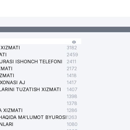
XIZMATI
3182
ATI
2459
URASI ISHONCH TELEFONI
2411
ZMATI
2172
IZMATI
1418
XONASI AJ
1417
ARINI TUZATISH XIZMATI
1407
1398
1378
 XIZMATI
1286
HAQIDA MA'LUMOT BYUROSI
1263
NLARI
1080