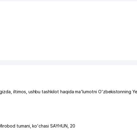
da, iltimos, ushbu tashkilot haqida ma'lumotni O'zbekistonning Y
Mirobod tumani
,
ko'chasi SAYHUN
, 20