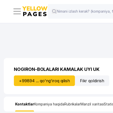
NOGIRON-BOLALARI KAMALAK UYI UK
+99894 ... qo'ng'iroq qilish
Fikr qoldirish
Kontaktlar
Kompaniya haqida
Rubrikalar
Manzil xaritasi
Stati