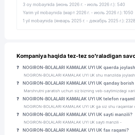
3 oy mobaynida (июнь 2026 г. - июль 2026 г.): 540
Yarim yil mobaynida (март 2026 г. - июль 2026 г.): 1050
1 yil mobaynida (январь 2025 г. - декабрь 2025 г.): 232
Kompaniya haqida tez-tez so'raladigan savo
❓
NOGIRON-BOLALARI KAMALAK UYI UK qaerda joylas
NOGIRON-BOLALARI KAMALAK UYI UK shu manzilda joylashga
❓
NOGIRON-BOLALARI KAMALAK UYI UK qanday borish
Marshrutni yaratish uchun siz bizning veb-saytimizdagi xa
❓
NOGIRON-BOLALARI KAMALAK UYI UK telefon raqaml
NOGIRON-BOLALARI KAMALAK UYI UK ga siz shu raqamlar orq
❓
NOGIRON-BOLALARI KAMALAK UYI UK sayti manzili?
NOGIRON-BOLALARI KAMALAK UYI UK sayti manzili -
❓
NOGIRON-BOLALARI KAMALAK UYI UK fax raqami?