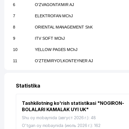
6
O'ZVAGONTA'MIR AJ
7
ELEKTROFAN MChJ
8
ORIENTAL MANAGEMENT ShK
9
ITV SOFT MChJ
10
YELLOW PAGES MChJ
11
O'ZTEMIRYO'LKONTEYNER AJ
12
FELIX ALFA MChJ
Statistika
Tashkilotning ko'rish statistikasi "NOGIRON-
BOLALARI KAMALAK UYI UK"
Shu oy mobaynida (август 2026 г.): 48
O'tgan oy mobaynida (июль 2026 г.): 162