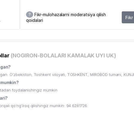
?
Fikr-mulohazalarni moderatsiya qilish
Fikr
qoidalari
8
llar
(NOGIRON-BOLALARI KAMALAK UYI UK)
hgan?
n: O'zbekiston, Toshkent viloyati, TOSHKENT, MIROBOD tumani, KUNJI,
 mumkin?
ritadan foydalanishingiz mumkin
ari?
ali qo’ng’iroq qilishingiz mumkin: 94 6281726