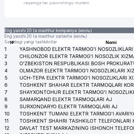
raqamiga fax yuborishingiz mumkin.
Eng yaxshi 20 ta mashhur kompaniya (июль)
Eng yaxshi 20 ta mashhur sarlavha (июль)
Saytdagi yangi tashkilotlar
№
Nomi
1
YASHNOBOD ELEKTR TARMOG'I NOSOZLIKLARI 
2
CHILONZOR ELEKTR TARMOG'I NOSOZLIK XIZM
3
O'ZBEKISTON RESPUBLIKASI BOSH PROKURAT
4
OLMAZOR ELEKTR TARMOG'I NOSOZLIKLARI XI
5
UCH-TEPA ELEKTR TARMOG'I NOSOZLIKLARI X
6
TOSHKENT SHAHAR ELEKTR TARMOQLARI KOR
7
SHAYXONTOHUR ELEKTR TARMOG'I NOSOZLIKL
8
SAMARQAND ELEKTR TARMOQLARI AJ
9
SURXONDARYO ELEKTR TARMOQLARI AJ
10
TOSHKENT TUMANI ELEKTR TARMOG'I AVARIYA
11
TOSHKENT SHAHRI TASHKILOT TELEFONLARI 
12
DAVLAT TEST MARKAZINING ISHONCH TELEFO