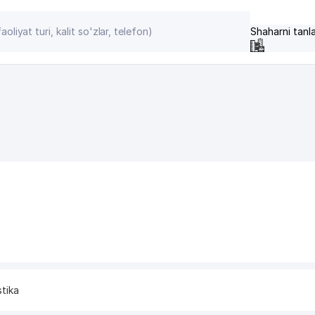
Shaharni tanl
stika