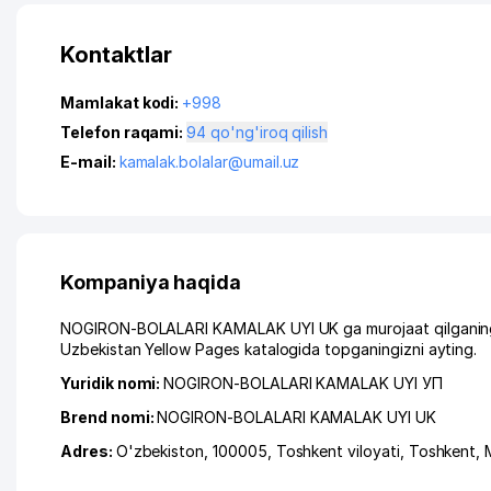
Kontaktlar
Mamlakat kodi:
+998
Telefon raqami:
94 qo'ng'iroq qilish
E-mail:
kamalak.bolalar@umail.uz
Kompaniya haqida
NOGIRON-BOLALARI KAMALAK UYI UK ga murojaat qilganingiz
Uzbekistan Yellow Pages katalogida topganingizni ayting.
Yuridik nomi:
NOGIRON-BOLALARI KAMALAK UYI УП
Brend nomi:
NOGIRON-BOLALARI KAMALAK UYI UK
Adres:
O'zbekiston, 100005,
Toshkent viloyati
,
Toshkent
,