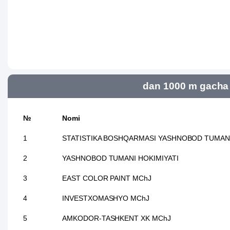
dan 1000 m gacha 
№
Nomi
1
STATISTIKA BOSHQARMASI YASHNOBOD TUMAN
2
YASHNOBOD TUMANI HOKIMIYATI
3
EAST COLOR PAINT MChJ
4
INVESTXOMASHYO MChJ
5
AMKODOR-TASHKENT XK MChJ