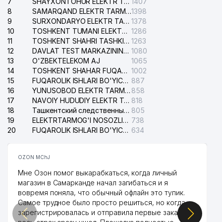
7
SHAYXONTOHUR ELEKTR TARMOG'I NOSOZLIKLARINI TUZATISH XIZMATI
1407
8
SAMARQAND ELEKTR TARMOQLARI AJ
1398
9
SURXONDARYO ELEKTR TARMOQLARI AJ
1378
10
TOSHKENT TUMANI ELEKTR TARMOG'I AVARIYA XIZMATI
1286
11
TOSHKENT SHAHRI TASHKILOT TELEFONLARI HAQIDA MA'LUMOT BYUROSI
1263
12
DAVLAT TEST MARKAZINING ISHONCH TELEFONLARI
1080
13
O'ZBEKTELEKOM AJ
1065
14
TOSHKENT SHAHAR FUQAROLIK ISHLARI BO'YICHA SUDI
1002
15
FUQAROLIK ISHLARI BO'YICHA YAKKASAROY TUMANLARARO SUDI
887
16
YUNUSOBOD ELEKTR TARMOG'I NOSOZLIKLARI XIZMATI
858
17
NAVOIY HUDUDIY ELEKTR TARMOQLARI KORXONASI AJ
818
18
Ташкентский следственный изолятор
805
19
ELEKTRTARMOG'I NOSOZLIKLARINI TO'ZATISH SERGELI XIZMATI
738
20
FUQAROLIK ISHLARI BO'YICHA UCH-TEPA TUMANI SUDI
634
OZON MChJ
Мне Озон помог выкарабкаться, когда личный
магазин в Самарканде начал загибаться и я
вовремя поняла, что обычный офлайн это тупик.
Самое трудное было просто решиться, но когда
зарегистрировалась и отправила первые заказы,