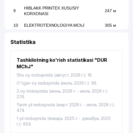
HIBLAKK PRINTEX XUSUSIY
9
247 м
KORXONASI
10
ELEKTROTEXNOLOGIYA MChJ
305 м
11
ELBIM ELEKTRONIK TASHKENT MChJ
349 м
Statistika
12
DARVOZA SAVDO MChJ
436 м
Tashkilotning ko'rish statistikasi "DUR
BAHTIYOR-SERVIS UY-JOY MULK
13
487 м
SHIRKATI
MChJ"
Shu oy mobaynida (август 2026 г.): 18
14
CYS BRIDGE MChJ
511 м
O'tgan oy mobaynida (июль 2026 г.): 96
15
FELIX ALFA MChJ
545 м
3 oy mobaynida (июнь 2026 г. - июль 2026 г.):
276
16
GRAND DESIGN SERVICE MChJ
574 м
Yarim yil mobaynida (март 2026 г. - июль 2026 г.):
474
17
ADEL SOL XUSUSIY KORXONASI
713 м
1 yil mobaynida (январь 2025 г. - декабрь 2025
18
CARAVAN TAXI MChJ
731 м
г.): 954