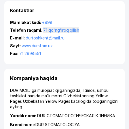
Kontaktlar
Mamlakat kodi:
+998
Telefon raqami:
71 qo'ng'iroq qilish
E-mail:
durtoshkent@mail.ru
Sayt:
www.durstom.uz
Fax:
71 2998551
Kompaniya haqida
DUR MChJ ga murojaat qilganingizda, iltimos, ushbu
tashkilot haqida ma'lumotni O'zbekistonning Yellow
Pages Uzbekistan Yellow Pages katalogida topganingizni
ayting.
Yuridik nomi:
DUR СТОМАТОЛОГИЧЕСКАЯ КЛИНИКА
Brend nomi:
DUR STOMATOLOGIYA