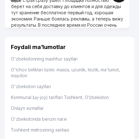
весь страх сразу ушел. Площадка полностью
берет на себя доставку до клиентов и для одежды
тут хранение бесплатное первый год, хорошая
экономия. Раньше боялась рекламы, а теперь вижу
результаты. В последнее время из России очень
много заказывают, а вначале только по
Узбекистану брали, но вяло. Удалось раскрутиться,
дальше развиваюсь потихоньку😊
Foydali ma'lumotlar
Hamida 03.08.2026 12:45:39
O'zbekistonning mashhur saytlari
O'lchov birliklari tizimi: massa, uzunlik, tezlik, ma'lumot,
maydon
O'zbekiston saytlari
Kommunal (uy-joy) tariflari Toshkent, O‘zbekiston
Onlayn xizmatlar
O'zbekistonda benzin narxi
Toshkent metrosining xaritasi