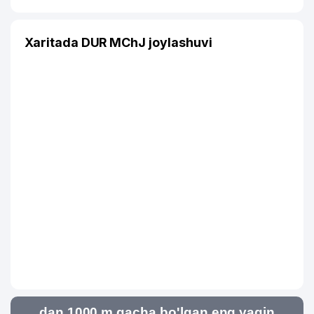
Xaritada DUR MChJ joylashuvi
dan 1000 m gacha bo'lgan eng yaqin