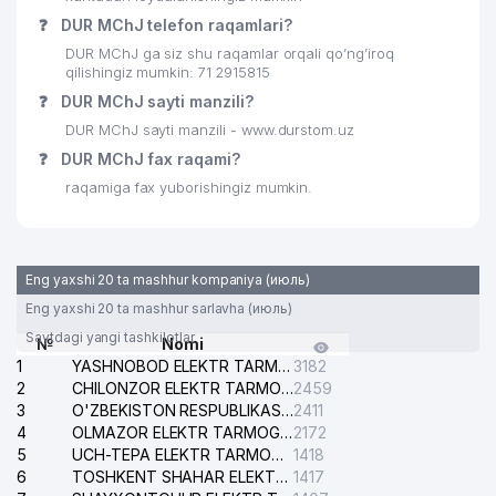
❓
DUR MChJ telefon raqamlari?
30
IXTIYORJON AVTO MChJ
843 м
DUR MChJ ga siz shu raqamlar orqali qo’ng’iroq
31
GARDEN PARK MChJ
855 м
qilishingiz mumkin: 71 2915815
❓
DUR MChJ sayti manzili?
32
EAST COLOR PAINT MChJ
872 м
DUR MChJ sayti manzili - www.durstom.uz
❓
33
DUR MChJ fax raqami?
VBM INJINEERING MChJ
911 м
raqamiga fax yuborishingiz mumkin.
O'ZBEKISTON RESPUBLIKASI
34
MUDOFAA VAZIRLIGI HARBIY
923 м
QURILISH BOSHQARMASI
Eng yaxshi 20 ta mashhur kompaniya (июль)
35
SDM POWER MChJ
953 м
Eng yaxshi 20 ta mashhur sarlavha (июль)
36
EVERGREEN MOTORS XK MChJ
980 м
Saytdagi yangi tashkilotlar
№
Nomi
1
YASHNOBOD ELEKTR TARMOG'I NOSOZLIKLARI XIZMATI
3182
2
CHILONZOR ELEKTR TARMOG'I NOSOZLIK XIZMATI
2459
3
O'ZBEKISTON RESPUBLIKASI BOSH PROKURATURASI ISHONCH TELEFONI
2411
4
OLMAZOR ELEKTR TARMOG'I NOSOZLIKLARI XIZMATI
2172
5
UCH-TEPA ELEKTR TARMOG'I NOSOZLIKLARI XIZMATI
1418
6
TOSHKENT SHAHAR ELEKTR TARMOQLARI KORXONASI AJ
1417