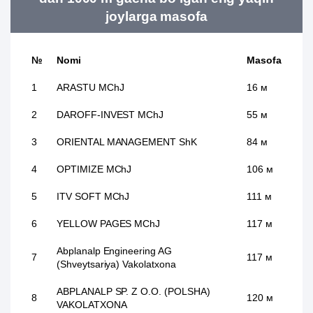
joylarga masofa
№
Nomi
Masofa
1
ARASTU MChJ
16 м
2
DAROFF-INVEST MChJ
55 м
3
ORIENTAL MANAGEMENT ShK
84 м
4
OPTIMIZE MChJ
106 м
5
ITV SOFT MChJ
111 м
6
YELLOW PAGES MChJ
117 м
Abplanalp Engineering AG
7
117 м
(Shveytsariya) Vakolatxona
ABPLANALP SP. Z O.O. (POLSHA)
8
120 м
VAKOLATXONA