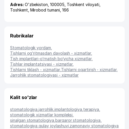
Adres:
O'zbekiston, 100005,
Toshkent viloyati
,
Toshkent
,
Mirobod tumani
, 166
Rubrikalar
Stomatologik yordam
,
Tishlarni og‘ritmasdan davolash - xizmatlar
,
Tish implantlari-o‘rnatish bo‘yicha xizmatlar
,
Tishlar implantatsiyasi - xizmatlar
,
Tishlarni tiklash - xizmatlar
,
Tishlarni oqartirish - xizmatlar
,
Jarrohlik stomatologiyasi - xizmatlar
Kalit so'zlar
stomatologiya
,
jarrohlik
,
implantologiya
,
terapiya
,
stomatologik xizmatlar kompleksi
,
sinalgan stomatologiya
,
barqaror stomatologiya
,
stomatologiya qulay joylashuvi
,
zamonaviy stomatologiya