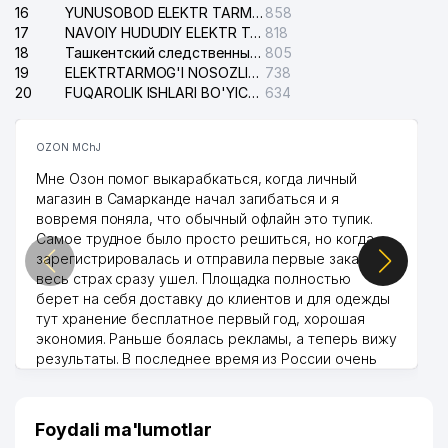
16
YUNUSOBOD ELEKTR TARMOG'I NOSOZLIKLARI XIZMATI
858
17
NAVOIY HUDUDIY ELEKTR TARMOQLARI KORXONASI AJ
818
18
Ташкентский следственный изолятор
805
19
ELEKTRTARMOG'I NOSOZLIKLARINI TO'ZATISH SERGELI XIZMATI
738
20
FUQAROLIK ISHLARI BO'YICHA UCH-TEPA TUMANI SUDI
634
OZON MChJ
Мне Озон помог выкарабкаться, когда личный
магазин в Самарканде начал загибаться и я
вовремя поняла, что обычный офлайн это тупик.
Самое трудное было просто решиться, но когда
зарегистрировалась и отправила первые заказы,
весь страх сразу ушел. Площадка полностью
берет на себя доставку до клиентов и для одежды
тут хранение бесплатное первый год, хорошая
экономия. Раньше боялась рекламы, а теперь вижу
результаты. В последнее время из России очень
много заказывают, а вначале только по
Узбекистану брали, но вяло. Удалось раскрутиться,
дальше развиваюсь потихоньку😊
Foydali ma'lumotlar
Hamida 03.08.2026 12:45:39