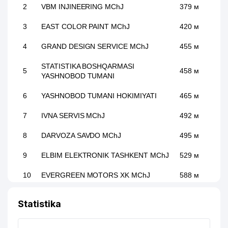
2
VBM INJINEERING MChJ
379 м
3
EAST COLOR PAINT MChJ
420 м
4
GRAND DESIGN SERVICE MChJ
455 м
STATISTIKA BOSHQARMASI
5
458 м
YASHNOBOD TUMANI
6
YASHNOBOD TUMANI HOKIMIYATI
465 м
7
IVNA SERVIS MChJ
492 м
8
DARVOZA SAVDO MChJ
495 м
9
ELBIM ELEKTRONIK TASHKENT MChJ
529 м
10
EVERGREEN MOTORS XK MChJ
588 м
11
SVAN MChJ
650 м
Statistika
HIBLAKK PRINTEX XUSUSIY
12
751 м
KORXONASI