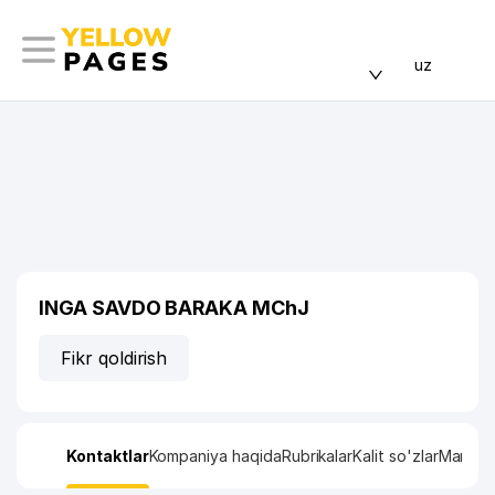
uz
INGA SAVDO BARAKA MChJ
Fikr qoldirish
Kontaktlar
Kompaniya haqida
Rubrikalar
Kalit so'zlar
Manzil x