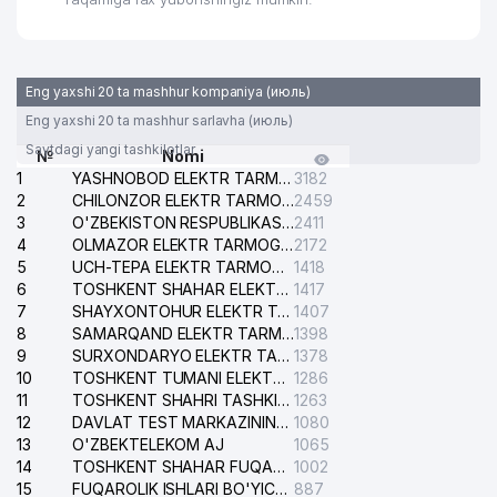
Eng yaxshi 20 ta mashhur kompaniya (июль)
Eng yaxshi 20 ta mashhur sarlavha (июль)
Saytdagi yangi tashkilotlar
№
Nomi
1
YASHNOBOD ELEKTR TARMOG'I NOSOZLIKLARI XIZMATI
3182
2
CHILONZOR ELEKTR TARMOG'I NOSOZLIK XIZMATI
2459
3
O'ZBEKISTON RESPUBLIKASI BOSH PROKURATURASI ISHONCH TELEFONI
2411
4
OLMAZOR ELEKTR TARMOG'I NOSOZLIKLARI XIZMATI
2172
5
UCH-TEPA ELEKTR TARMOG'I NOSOZLIKLARI XIZMATI
1418
6
TOSHKENT SHAHAR ELEKTR TARMOQLARI KORXONASI AJ
1417
7
SHAYXONTOHUR ELEKTR TARMOG'I NOSOZLIKLARINI TUZATISH XIZMATI
1407
8
SAMARQAND ELEKTR TARMOQLARI AJ
1398
9
SURXONDARYO ELEKTR TARMOQLARI AJ
1378
10
TOSHKENT TUMANI ELEKTR TARMOG'I AVARIYA XIZMATI
1286
11
TOSHKENT SHAHRI TASHKILOT TELEFONLARI HAQIDA MA'LUMOT BYUROSI
1263
12
DAVLAT TEST MARKAZINING ISHONCH TELEFONLARI
1080
13
O'ZBEKTELEKOM AJ
1065
14
TOSHKENT SHAHAR FUQAROLIK ISHLARI BO'YICHA SUDI
1002
15
FUQAROLIK ISHLARI BO'YICHA YAKKASAROY TUMANLARARO SUDI
887