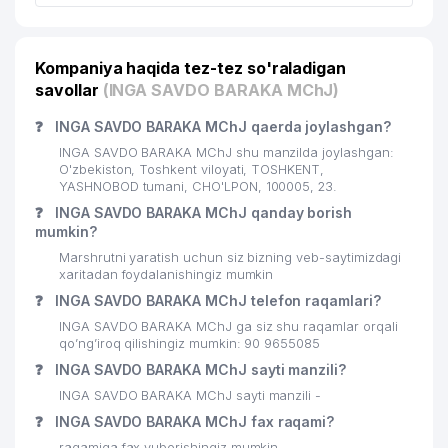
ABPLANALP SP. Z O.O. (POLSHA)
24
873 м
VAKOLATXONA
Kompaniya haqida tez-tez so'raladigan
savollar
(INGA SAVDO BARAKA MChJ)
25
YELLOW PAGES MChJ
879 м
❓
INGA SAVDO BARAKA MChJ qaerda joylashgan?
26
INVESTXOMASHYO MChJ
896 м
INGA SAVDO BARAKA MChJ shu manzilda joylashgan:
27
XITOYCHA LAZZATI MChJ
897 м
O'zbekiston, Toshkent viloyati, TOSHKENT,
YASHNOBOD tumani, CHO'LPON, 100005, 23.
28
SUMMERTIME HAPPINESS MChJ
897 м
❓
INGA SAVDO BARAKA MChJ qanday borish
mumkin?
NURONIY SHAHAR KLINIK
29
972 м
Marshrutni yaratish uchun siz bizning veb-saytimizdagi
KASALXONASI DK
xaritadan foydalanishingiz mumkin
❓
INGA SAVDO BARAKA MChJ telefon raqamlari?
INGA SAVDO BARAKA MChJ ga siz shu raqamlar orqali
qo’ng’iroq qilishingiz mumkin: 90 9655085
❓
INGA SAVDO BARAKA MChJ sayti manzili?
INGA SAVDO BARAKA MChJ sayti manzili -
❓
INGA SAVDO BARAKA MChJ fax raqami?
raqamiga fax yuborishingiz mumkin.