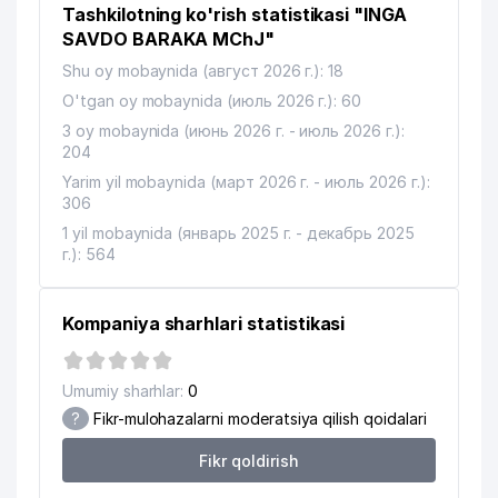
Tashkilotning ko'rish statistikasi "INGA
13
OLSON MChJ
757 м
SAVDO BARAKA MChJ"
Shu oy mobaynida (август 2026 г.): 18
14
SURASAN TASHKENT MChJ
765 м
O'tgan oy mobaynida (июль 2026 г.): 60
15
ORIENTAL MANAGEMENT ShK
766 м
3 oy mobaynida (июнь 2026 г. - июль 2026 г.):
204
16
DAROFF-INVEST MChJ
772 м
Yarim yil mobaynida (март 2026 г. - июль 2026 г.):
306
17
ASEL XUSUSIY KORXONASI
799 м
1 yil mobaynida (январь 2025 г. - декабрь 2025
18
CYS BRIDGE MChJ
814 м
г.): 564
19
DUR MChJ
823 м
Kompaniya sharhlari statistikasi
20
ARASTU MChJ
837 м
21
OPTIMIZE MChJ
858 м
Umumiy sharhlar:
0
?
Fikr-mulohazalarni moderatsiya qilish qoidalari
22
ITV SOFT MChJ
865 м
Fikr qoldirish
Abplanalp Engineering AG
23
872 м
(Shveytsariya) Vakolatxona