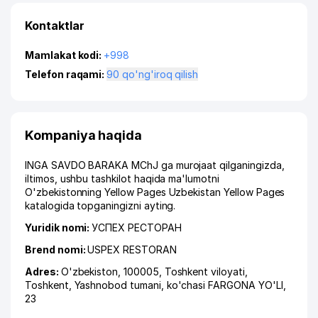
Kontaktlar
Mamlakat kodi:
+998
Telefon raqami:
90 qo'ng'iroq qilish
Kompaniya haqida
INGA SAVDO BARAKA MChJ ga murojaat qilganingizda,
iltimos, ushbu tashkilot haqida ma'lumotni
O'zbekistonning Yellow Pages Uzbekistan Yellow Pages
katalogida topganingizni ayting.
Yuridik nomi:
УСПЕХ РЕСТОРАН
Brend nomi:
USPEX RESTORAN
Adres:
O'zbekiston, 100005,
Toshkent viloyati
,
Toshkent
,
Yashnobod tumani
,
ko'chasi FARGONA YO'LI
,
23