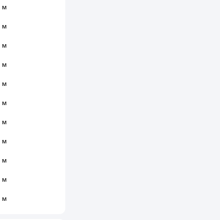
 м
 м
 м
 м
 м
 м
 м
 м
 м
 м
 м
 м