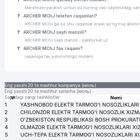
24
HIBLAKK PRINTEX XUSUSIY KORXONASI
Marshrutni yaratish uchun siz bizning veb-saytimizdagi xa
❓
ARCHER MChJ telefon raqamlari?
25
IXTIYORJON AVTO MChJ
ARCHER MChJ ga siz shu raqamlar orqali qo’ng’iroq qilishi
26
BAXT XIZMAT MChJ
❓
ARCHER MChJ sayti manzili?
ARCHER MChJ sayti manzili - parkfurkat.uz
27
FANTAST XUSUSIY KORXONASI
❓
ARCHER MChJ fax raqami?
28
AL-FATTOH BARAKA FARM MChJ
raqamiga fax yuborishingiz mumkin.
Eng yaxshi 20 ta mashhur kompaniya (июль)
Eng yaxshi 20 ta mashhur sarlavha (июль)
Saytdagi yangi tashkilotlar
№
Nomi
1
YASHNOBOD ELEKTR TARMOG'I NOSOZLIKLARI 
2
CHILONZOR ELEKTR TARMOG'I NOSOZLIK XIZM
3
O'ZBEKISTON RESPUBLIKASI BOSH PROKURAT
4
OLMAZOR ELEKTR TARMOG'I NOSOZLIKLARI XI
5
UCH-TEPA ELEKTR TARMOG'I NOSOZLIKLARI X