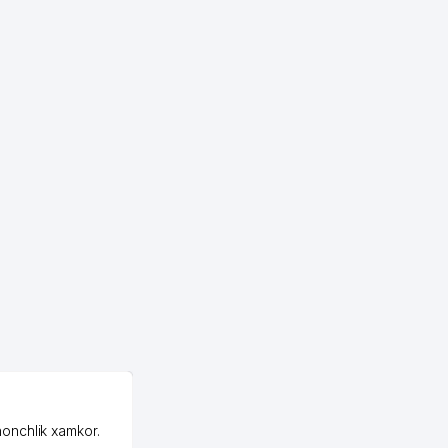
OZON MChJ
honchlik xamkor.
Зашел на Озон в