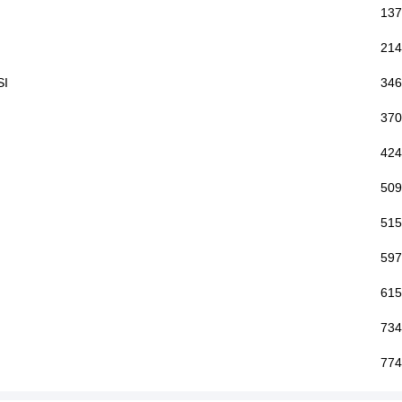
137
214
SI
346
370
424
509
515
597
615
734
774
780