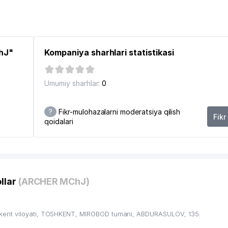
na
782
782
ChJ"
Kompaniya sharhlari statistikasi
788
794
Umumiy sharhlar:
0
794
?
Fikr-mulohazalarni moderatsiya qilish
Fikr
805
qoidalari
2
819
844
871
llar
(ARCHER MChJ)
882
kent viloyati, TOSHKENT, MIROBOD tumani, ABDURASULOV, 135.
950