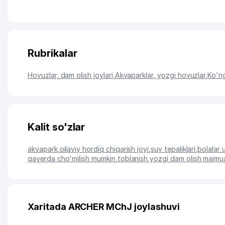
Rubrikalar
Hovuzlar, dam olish joylari
,
Akvaparklar, yozgi hovuzlar
,
Ko'ng
Kalit so'zlar
akvapark
,
oilaviy hordiq chiqarish joyi
,
suv tepaliklari
,
bolalar 
qayerda cho'milish mumkin
,
toblanish
,
yozgi dam olish majmu
Xaritada ARCHER MChJ joylashuvi