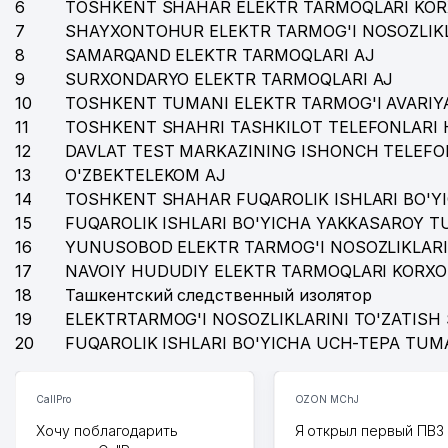
6
TOSHKENT SHAHAR ELEKTR TARMOQLARI KOR
7
SHAYXONTOHUR ELEKTR TARMOG'I NOSOZLIKL
8
SAMARQAND ELEKTR TARMOQLARI AJ
9
SURXONDARYO ELEKTR TARMOQLARI AJ
10
TOSHKENT TUMANI ELEKTR TARMOG'I AVARIYA
11
TOSHKENT SHAHRI TASHKILOT TELEFONLARI 
12
DAVLAT TEST MARKAZINING ISHONCH TELEFO
13
O'ZBEKTELEKOM AJ
14
TOSHKENT SHAHAR FUQAROLIK ISHLARI BO'Y
15
FUQAROLIK ISHLARI BO'YICHA YAKKASAROY 
16
YUNUSOBOD ELEKTR TARMOG'I NOSOZLIKLARI
17
NAVOIY HUDUDIY ELEKTR TARMOQLARI KORXO
18
Ташкентский следственный изолятор
19
ELEKTRTARMOG'I NOSOZLIKLARINI TO'ZATISH 
20
FUQAROLIK ISHLARI BO'YICHA UCH-TEPA TUM
CallPro
OZON MChJ
Хочу поблагодарить
Я открыл первый ПВЗ 