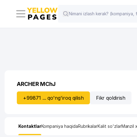
ARCHER MChJ
+99871 ... qo'ng'iroq qilish
Fikr qoldirish
Kontaktlar
Kompaniya haqida
Rubrikalar
Kalit so'zlar
Manzil x