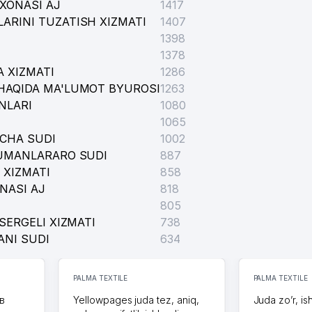
XONASI AJ
1417
ARINI TUZATISH XIZMATI
1407
1398
1378
 XIZMATI
1286
HAQIDA MA'LUMOT BYUROSI
1263
NLARI
1080
1065
ICHA SUDI
1002
TUMANLARARO SUDI
887
 XIZMATI
858
NASI AJ
818
805
SERGELI XIZMATI
738
ANI SUDI
634
PALMA TEXTILE
PALMA TEXTILE
в
Yellowpages juda tez, aniq,
Juda zo’r, is