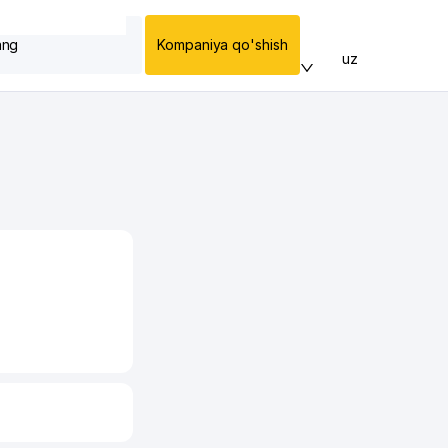
ang
Kompaniya qo'shish
uz