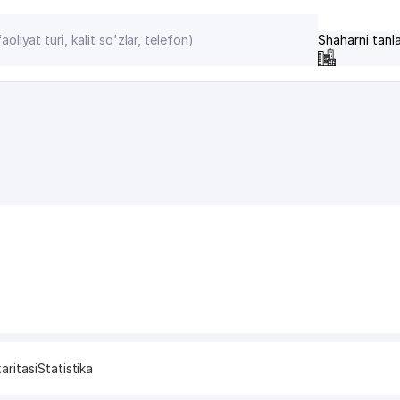
Shaharni tanl
aritasi
Statistika