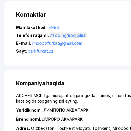
Kontaktlar
Mamlakat kodi:
+998
Telefon raqami:
71 qo'ng'iroq qilish
E-mail:
limpopofurkat@gmail.com
Sayt:
parkfurkat.uz
Kompaniya haqida
ARCHER MChJ ga murojaat qilganingizda, iltimos, ushbu tas
katalogida topganingizni ayting.
Yuridik nomi:
ЛИМПОПО АКВАПАРК
Brend nomi:
LIMPOPO AKVAPARK
Adres:
O'zbekiston,
Toshkent viloyati
,
Toshkent
,
Mirobod 