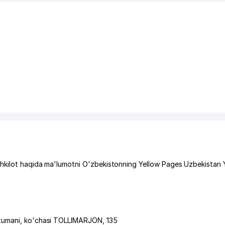
hkilot haqida ma'lumotni O'zbekistonning Yellow Pages Uzbekistan 
tumani
,
ko'chasi TOLLIMARJON
, 135