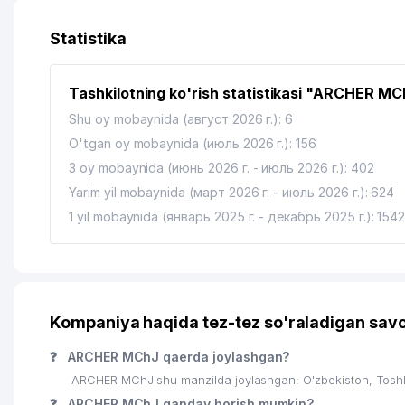
13
Abplanalp Engineering AG (Shveytsariya) Vakolatxo
Statistika
14
ABPLANALP SP. Z O.O. (POLSHA) VAKOLATXONA
Tashkilotning ko'rish statistikasi "ARCHER M
15
ITV SOFT MChJ
Shu oy mobaynida (август 2026 г.): 6
16
OPTIMIZE MChJ
O'tgan oy mobaynida (июль 2026 г.): 156
3 oy mobaynida (июнь 2026 г. - июль 2026 г.): 402
17
UMUMIY O'RTA TA'LIM MAKTABI № 56
Yarim yil mobaynida (март 2026 г. - июль 2026 г.): 624
18
ARASTU MChJ
1 yil mobaynida (январь 2025 г. - декабрь 2025 г.): 154
19
DUR MChJ
20
ETALON MEBEL OILAVIY KORXONASI
21
DAROFF-INVEST MChJ
Kompaniya haqida tez-tez so'raladigan savo
22
ORIENTAL MANAGEMENT ShK
❓
ARCHER MChJ qaerda joylashgan?
ARCHER MChJ shu manzilda joylashgan: O'zbekiston, Tosh
23
AGRO MARKER PLUS MChJ
❓
ARCHER MChJ qanday borish mumkin?