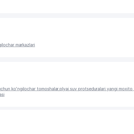
ilochar markazlari
uchun ko'ngilochar tomoshalar
,
plyaj
,
suv protseduralari
,
yangi moxito
,
asi