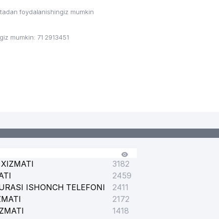
956
ritadan foydalanishingiz mumkin
962
ngiz mumkin: 71 2913451
967
976
980
XIZMATI
3182
ATI
2459
URASI ISHONCH TELEFONI
2411
ZMATI
2172
IZMATI
1418