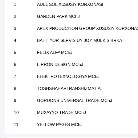
1
ADEL SOL XUSUSIY KORXONASI
2
GARDEN PARK MChJ
3
APEX PRODUCTION GROUP XUSUSIY KORXONA
4
BAHTIYOR-SERVIS UY-JOY MULK SHIRKATI
5
FELIX ALFA MChJ
6
LIRRON DESIGN MChJ
7
ELEKTROTEXNOLOGIYA MChJ
8
TOSHSHAHARTRANSHIZMAT AJ
9
GORDONS UNIVERSAL TRADE MChJ
10
MUXAYYO TRADE MChJ
11
YELLOW PAGES MChJ
12
BAQQOLLIK MChJ