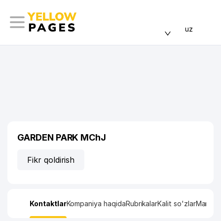
uz
GARDEN PARK MChJ
Fikr qoldirish
Kontaktlar
Kompaniya haqida
Rubrikalar
Kalit so'zlar
Manzil x