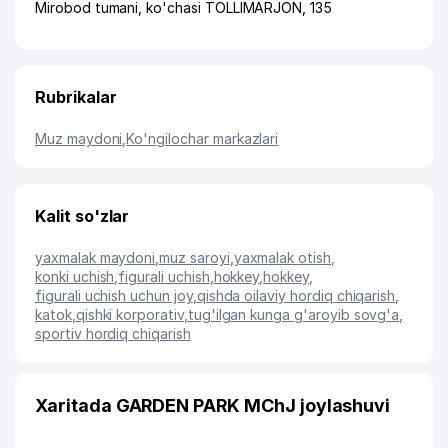
Mirobod tumani
,
ko'chasi TOLLIMARJON
, 135
Rubrikalar
Muz maydoni
,
Ko'ngilochar markazlari
Kalit so'zlar
yaxmalak maydoni
,
muz saroyi
,
yaxmalak otish
,
konki uchish
,
figurali uchish
,
hokkey
,
hokkey
,
figurali uchish uchun joy
,
qishda oilaviy hordiq chiqarish
,
katok
,
qishki korporativ
,
tug'ilgan kunga g'aroyib sovg'a
,
sportiv hordiq chiqarish
Xaritada GARDEN PARK MChJ joylashuvi