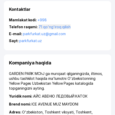
Kontaktlar
Mamlakat kodi:
+998
Telefon raqami:
71 qo'ng'iroq qilish
E-mail:
parkfurkat.uz@gmail.com
Sayt:
parkfurkat.uz
Kompaniya haqida
GARDEN PARK MChJ ga murojaat qilganingizda, iltimos,
ushbu tashkilot haqida ma'lumotni O'zbekistonning
Yellow Pages Uzbekistan Yellow Pages katalogida
topganingizni ayting.
Yuridik nomi:
АЙС АВЕНЮ ЛЕДОВЫЙ КАТОК
Brend nomi:
ICE AVENUE MUZ MAYDONI
Adres:
O'zbekiston,
Toshkent viloyati
,
Toshkent
,