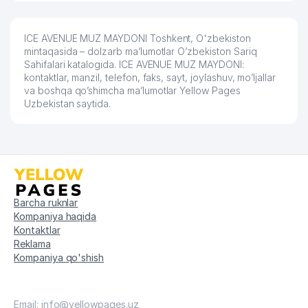
ABACUS TA'LIM XUSUSIY
60
678 м
KORXONASI
ICE AVENUE MUZ MAYDONI Toshkent, O'zbekiston
O`ZBEKISTON RESPUBLIKASI
mintaqasida – dolzarb ma’lumotlar O’zbekiston Sariq
MILLIY GVARDIYASI TOSHKENT
Sahifalari katalogida. ICE AVENUE MUZ MAYDONI:
61
680 м
''TEMURBEKLAR MAKTABI'' HARBIY-
kontaktlar, manzil, telefon, faks, sayt, joylashuv, mo’ljallar
AKADEMIK LITSEYI
va boshqa qo’shimcha ma’lumotlar Yellow Pages
Uzbekistan saytida.
62
SARIKО'L MAHALLA QO'MITASI
682 м
63
ARASTU MChJ
687 м
SHOSAIDOV I.N. XUSUSIY
64
711 м
KORXONASI
Barcha ruknlar
65
SIS TRAVEL ShK
717 м
Kompaniya haqida
Kontaktlar
66
INTERGAZ QK
718 м
Reklama
Kompaniya qo'shish
67
LIRRON DESIGN MChJ
719 м
TOSHKENT SHAHAR SHIFOXONASI
68
743 м
№ 3
Email: info@yellowpages.uz