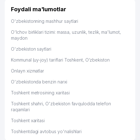
49
ZILOLA MEDICAL MChJ
619 м
Foydali ma'lumotlar
50
ZAMIN EKO AGRO MChJ
619 м
O'zbekistonning mashhur saytlari
51
VECTOR FORTUNA MChJ
619 м
O'lchov birliklari tizimi: massa, uzunlik, tezlik, ma'lumot,
maydon
52
MURTAZO-FARM MChJ
632 м
O'zbekiston saytlari
BOLALAR TEMIR YO'L
53
634 м
POLIKLINIKASI AJ
Kommunal (uy-joy) tariflari Toshkent, O‘zbekiston
Onlayn xizmatlar
54
ALOQA BO'LIMI № 72
637 м
O'zbekistonda benzin narxi
55
ATS №291/293
641 м
Toshkent metrosining xaritasi
56
SVID XUSUSIY KORXONASI
642 м
Toshkent shahri, O'zbekiston favqulodda telefon
57
BUR-BAT XUSUSIY KORXONASI
653 м
raqamlari
Toshkent xaritasi
58
BOLALAR BOG'CHASI №345
657 м
Toshkentdagi avtobus yo'nalishlari
59
PANORAMA VISION MChJ
659 м