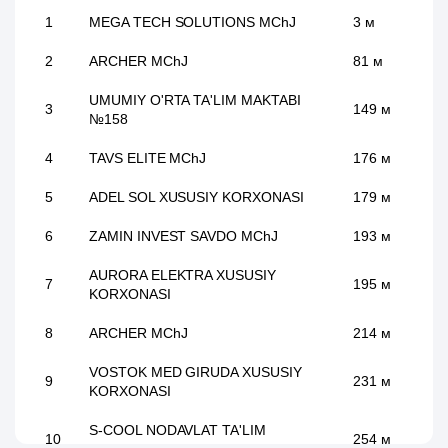
1
MEGA TECH SOLUTIONS MChJ
3 м
2
ARCHER MChJ
81 м
UMUMIY O'RTA TA'LIM MAKTABI
3
149 м
№158
4
TAVS ELITE MChJ
176 м
5
ADEL SOL XUSUSIY KORXONASI
179 м
6
ZAMIN INVEST SAVDO MChJ
193 м
AURORA ELEKTRA XUSUSIY
7
195 м
KORXONASI
8
ARCHER MChJ
214 м
VOSTOK MED GIRUDA XUSUSIY
9
231 м
KORXONASI
S-COOL NODAVLAT TA'LIM
10
254 м