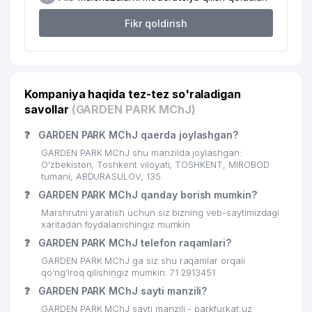
20
KOREYA TA'LIM MARKAZI
401 м
Fikr qoldirish
21
GORDONS UNIVERSAL TRADE MChJ
405 м
MIROBOD TUMANI 5-chi NOTARIAL
22
439 м
IDORASI
Kompaniya haqida tez-tez so'raladigan
MIROBOD TUMANI 7-chi NOTARIAL
23
446 м
savollar
IDORASI
(GARDEN PARK MChJ)
❓
GARDEN PARK MChJ qaerda joylashgan?
24
BOLALAR BOG'CHASI №553
447 м
GARDEN PARK MChJ shu manzilda joylashgan:
25
IKAT-GROUP-SERVIS MChJ
451 м
O'zbekiston, Toshkent viloyati, TOSHKENT, MIROBOD
tumani, ABDURASULOV, 135.
HIMOYA OSTIDA ADVOKATLIK
❓
GARDEN PARK MChJ qanday borish mumkin?
26
455 м
BYUROSI
Marshrutni yaratish uchun siz bizning veb-saytimizdagi
xaritadan foydalanishingiz mumkin
27
SAXOVAT BROYLER MChJ
469 м
❓
GARDEN PARK MChJ telefon raqamlari?
28
RAFOAT ZIYO PHARM MChJ
503 м
GARDEN PARK MChJ ga siz shu raqamlar orqali
qo’ng’iroq qilishingiz mumkin: 71 2913451
QORASUV KOMMUNAL-LYUKS UY-
❓
29
GARDEN PARK MChJ sayti manzili?
503 м
JOY MULK SHIRKATI
GARDEN PARK MChJ sayti manzili - parkfurkat.uz