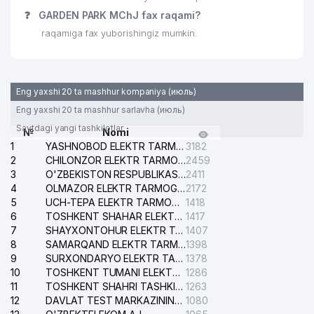
ISKRA KOMMUNAL SERVIS UY-JOY
❓
GARDEN PARK MChJ fax raqami?
30
506 м
MULK SHIRKATI
raqamiga fax yuborishingiz mumkin.
31
BEST QUALITY PRODUCTS MChJ
511 м
TOSHKENT XALQARO MAKTABI
32
513 м
Eng yaxshi 20 ta mashhur kompaniya (июль)
NODAVLAT TA'LIM MUASSASASI
Eng yaxshi 20 ta mashhur sarlavha (июль)
SERDORA SERVIS LYUKS
33
513 м
Saytdagi yangi tashkilotlar
№
Nomi
KOMMUNAL UY-JOY MULK SHIRKATI
1
YASHNOBOD ELEKTR TARMOG'I NOSOZLIKLARI XIZMATI
3182
2
CHILONZOR ELEKTR TARMOG'I NOSOZLIK XIZMATI
2459
34
LIDER GLASS QK MChJ
516 м
3
O'ZBEKISTON RESPUBLIKASI BOSH PROKURATURASI ISHONCH TELEFONI
2411
4
OLMAZOR ELEKTR TARMOG'I NOSOZLIKLARI XIZMATI
2172
APEX PRODUCTION GROUP
35
524 м
5
UCH-TEPA ELEKTR TARMOG'I NOSOZLIKLARI XIZMATI
1418
XUSUSIY KORXONASI
6
TOSHKENT SHAHAR ELEKTR TARMOQLARI KORXONASI AJ
1417
7
O'ZELEKTROAPPARAT-
SHAYXONTOHUR ELEKTR TARMOG'I NOSOZLIKLARINI TUZATISH XIZMATI
1407
36
526 м
ELECTROSHIELD AJ
8
SAMARQAND ELEKTR TARMOQLARI AJ
1398
9
SURXONDARYO ELEKTR TARMOQLARI AJ
1378
NIGSA KOMMUNAL UY-JOY MULK
10
TOSHKENT TUMANI ELEKTR TARMOG'I AVARIYA XIZMATI
1286
37
536 м
SHIRKATI
11
TOSHKENT SHAHRI TASHKILOT TELEFONLARI HAQIDA MA'LUMOT BYUROSI
1263
12
DAVLAT TEST MARKAZINING ISHONCH TELEFONLARI
1080
38
TOSHELECTROAPPARAT XK MChJ
543 м