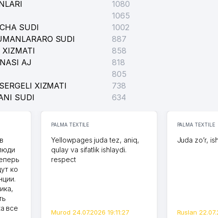
NLARI
1080
1065
ICHA SUDI
1002
TUMANLARARO SUDI
887
 XIZMATI
858
NASI AJ
818
805
SERGELI XIZMATI
738
ANI SUDI
634
PALMA TEXTILE
PALMA TEXTILE
в
Yellowpages juda tez, aniq,
Juda zo’r, is
 люди
qulay va sifatlik ishlaydi.
теперь
respect
дут ко
нции.
ика,
ть
а все
Murod 24.07.2026 19:11:27
Ruslan 22.07.