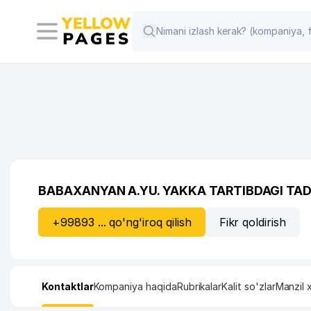
BABAXANYAN A.YU. YAKKA TARTIBDAGI TA
+99893 ... qo'ng'iroq qilish
Fikr qoldirish
Kontaktlar
Kompaniya haqida
Rubrikalar
Kalit so'zlar
Manzil x