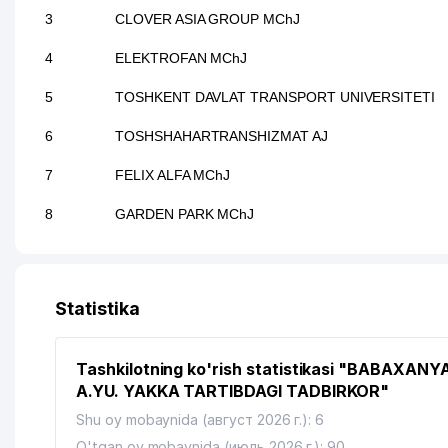
3
CLOVER ASIA GROUP MChJ
4
ELEKTROFAN MChJ
5
TOSHKENT DAVLAT TRANSPORT UNIVERSITETI
6
TOSHSHAHARTRANSHIZMAT AJ
7
FELIX ALFA MChJ
8
GARDEN PARK MChJ
Statistika
Tashkilotning ko'rish statistikasi "BABAXANY
A.YU. YAKKA TARTIBDAGI TADBIRKOR"
Shu oy mobaynida (август 2026 г.): 6
O'tgan oy mobaynida (июль 2026 г.): 90