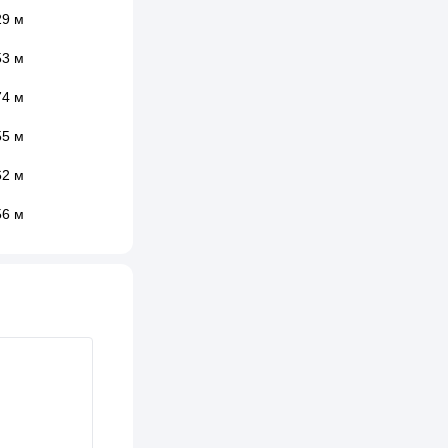
29 м
53 м
74 м
55 м
62 м
56 м