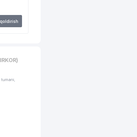
 qoldirish
IRKOR)
 tumani,