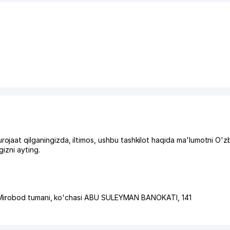
 qilganingizda, iltimos, ushbu tashkilot haqida ma'lumotni O'z
izni ayting.
Mirobod tumani
,
ko'chasi ABU SULEYMAN BANOKATI
, 141