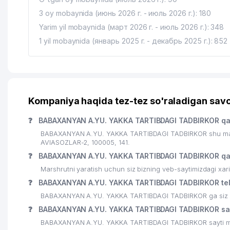
3 oy mobaynida (июнь 2026 г. - июль 2026 г.): 180
Yarim yil mobaynida (март 2026 г. - июль 2026 г.): 348
1 yil mobaynida (январь 2025 г. - декабрь 2025 г.): 852
Kompaniya haqida tez-tez so'raladigan savo
❓
BABAXANYAN A.YU. YAKKA TARTIBDAGI TADBIRKOR qa
BABAXANYAN A.YU. YAKKA TARTIBDAGI TADBIRKOR shu manzi
AVIASOZLAR-2, 100005, 141.
❓
BABAXANYAN A.YU. YAKKA TARTIBDAGI TADBIRKOR qa
Marshrutni yaratish uchun siz bizning veb-saytimizdagi xa
❓
BABAXANYAN A.YU. YAKKA TARTIBDAGI TADBIRKOR tel
BABAXANYAN A.YU. YAKKA TARTIBDAGI TADBIRKOR ga siz shu
❓
BABAXANYAN A.YU. YAKKA TARTIBDAGI TADBIRKOR sayt
BABAXANYAN A.YU. YAKKA TARTIBDAGI TADBIRKOR sayti ma