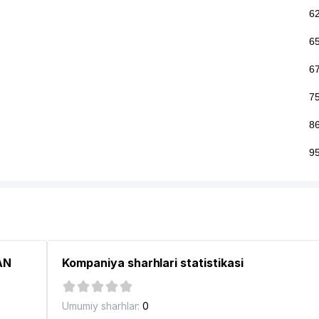
6
6
6
7
8
9
AN
Kompaniya sharhlari statistikasi
Umumiy sharhlar:
0