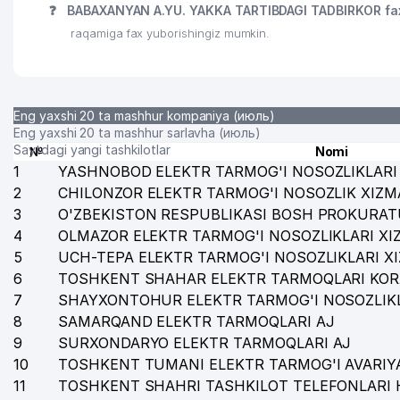
❓
BABAXANYAN A.YU. YAKKA TARTIBDAGI TADBIRKOR fa
raqamiga fax yuborishingiz mumkin.
Eng yaxshi 20 ta mashhur kompaniya (июль)
Eng yaxshi 20 ta mashhur sarlavha (июль)
Saytdagi yangi tashkilotlar
№
Nomi
1
YASHNOBOD ELEKTR TARMOG'I NOSOZLIKLARI 
2
CHILONZOR ELEKTR TARMOG'I NOSOZLIK XIZM
3
O'ZBEKISTON RESPUBLIKASI BOSH PROKURAT
4
OLMAZOR ELEKTR TARMOG'I NOSOZLIKLARI XI
5
UCH-TEPA ELEKTR TARMOG'I NOSOZLIKLARI X
6
TOSHKENT SHAHAR ELEKTR TARMOQLARI KOR
7
SHAYXONTOHUR ELEKTR TARMOG'I NOSOZLIKL
8
SAMARQAND ELEKTR TARMOQLARI AJ
9
SURXONDARYO ELEKTR TARMOQLARI AJ
10
TOSHKENT TUMANI ELEKTR TARMOG'I AVARIYA
11
TOSHKENT SHAHRI TASHKILOT TELEFONLARI 