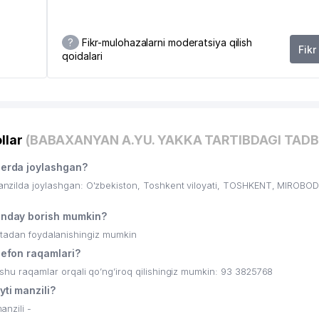
?
Fikr-mulohazalarni moderatsiya qilish
Fikr
qoidalari
llar
(BABAXANYAN A.YU. YAKKA TARTIBDAGI TADB
erda joylashgan?
lda joylashgan: O'zbekiston, Toshkent viloyati, TOSHKENT, MIROBOD
nday borish mumkin?
ritadan foydalanishingiz mumkin
efon raqamlari?
 raqamlar orqali qo’ng’iroq qilishingiz mumkin: 93 3825768
i manzili?
nzili -