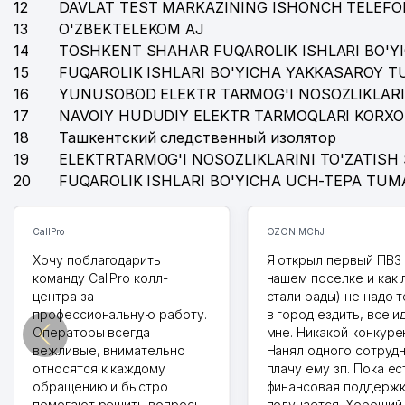
12
DAVLAT TEST MARKAZINING ISHONCH TELEFO
13
O'ZBEKTELEKOM AJ
14
TOSHKENT SHAHAR FUQAROLIK ISHLARI BO'Y
15
FUQAROLIK ISHLARI BO'YICHA YAKKASAROY 
16
YUNUSOBOD ELEKTR TARMOG'I NOSOZLIKLARI
17
NAVOIY HUDUDIY ELEKTR TARMOQLARI KORXO
18
Ташкентский следственный изолятор
19
ELEKTRTARMOG'I NOSOZLIKLARINI TO'ZATISH 
20
FUQAROLIK ISHLARI BO'YICHA UCH-TEPA TUM
CallPro
OZON MChJ
Хочу поблагодарить
Я открыл первый ПВЗ 
команду CallPro колл-
нашем поселке и как
центра за
стали рады) не надо 
профессиональную работу.
в город ездить, все и
Операторы всегда
мне. Никакой конкуре
вежливые, внимательно
Нанял одного сотрудн
относятся к каждому
плачу ему зп. Пока ес
обращению и быстро
финансовая поддержк
помогают решить вопросы.
получается. Хороший