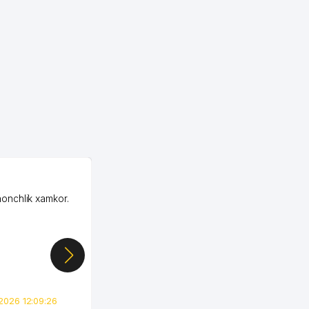
OZON MChJ
honchlik xamkor.
Зашел на Озон в
Узбекистане почти
случайно, когда коллега
показал свой кабинет и
цифры, так что я буквально
сразу загорелся этой
идеей. Регистрация заняла
всего вечер, а договор там
2026 12:09:26
вполне понятный и нет этих