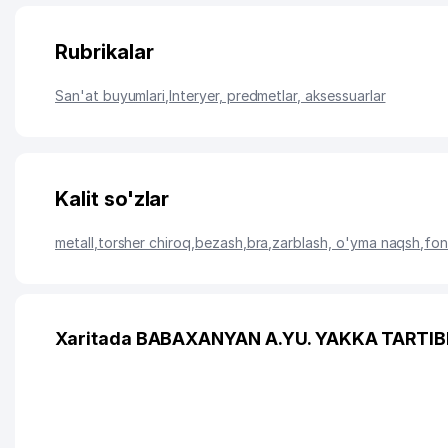
Rubrikalar
San'at buyumlari
,
Interyer, predmetlar, aksessuarlar
Kalit so'zlar
metall
,
torsher chiroq
,
bezash
,
bra
,
zarblash, o'yma naqsh
,
fon
Xaritada BABAXANYAN A.YU. YAKKA TARTIBD