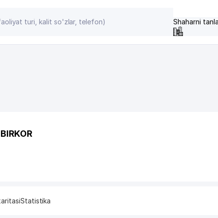
Shaharni tanl
DBIRKOR
aritasi
Statistika