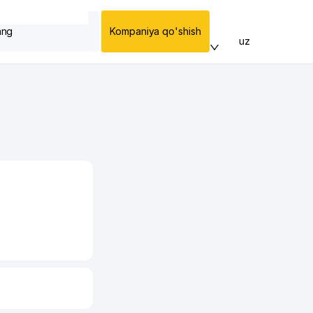
ang
Kompaniya qo'shish
uz