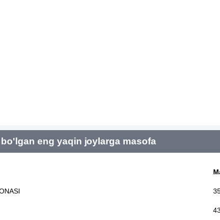
bo'lgan eng yaqin joylarga masofa
M
ONASI
3
4