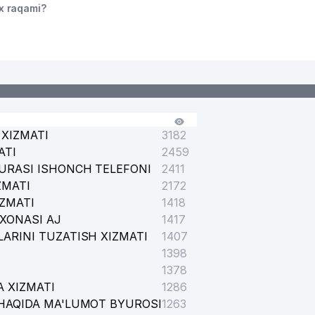
x raqami?
XIZMATI
3182
ATI
2459
URASI ISHONCH TELEFONI
2411
ZMATI
2172
IZMATI
1418
XONASI AJ
1417
ARINI TUZATISH XIZMATI
1407
1398
1378
 XIZMATI
1286
HAQIDA MA'LUMOT BYUROSI
1263