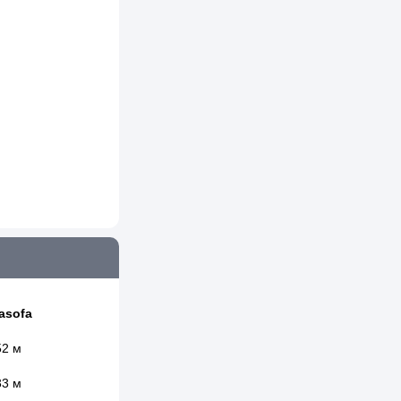
asofa
52 м
33 м