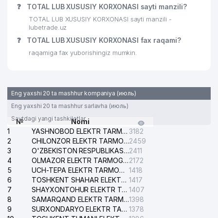
❓
TOTAL LUB XUSUSIY KORXONASI sayti manzili?
TOTAL LUB XUSUSIY KORXONASI sayti manzili -
lubetrade.uz
❓
TOTAL LUB XUSUSIY KORXONASI fax raqami?
raqamiga fax yuborishingiz mumkin.
Eng yaxshi 20 ta mashhur kompaniya (июль)
Eng yaxshi 20 ta mashhur sarlavha (июль)
Saytdagi yangi tashkilotlar
№
Nomi
1
YASHNOBOD ELEKTR TARMOG'I NOSOZLIKLARI XIZMATI
3182
2
CHILONZOR ELEKTR TARMOG'I NOSOZLIK XIZMATI
2459
3
O'ZBEKISTON RESPUBLIKASI BOSH PROKURATURASI ISHONCH TELEFONI
2411
4
OLMAZOR ELEKTR TARMOG'I NOSOZLIKLARI XIZMATI
2172
5
UCH-TEPA ELEKTR TARMOG'I NOSOZLIKLARI XIZMATI
1418
6
TOSHKENT SHAHAR ELEKTR TARMOQLARI KORXONASI AJ
1417
7
SHAYXONTOHUR ELEKTR TARMOG'I NOSOZLIKLARINI TUZATISH XIZMATI
1407
8
SAMARQAND ELEKTR TARMOQLARI AJ
1398
9
SURXONDARYO ELEKTR TARMOQLARI AJ
1378