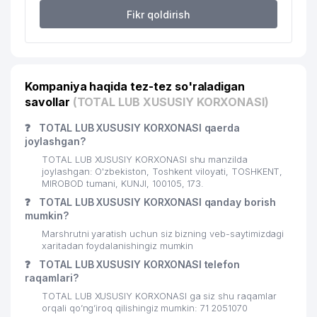
Fikr qoldirish
Kompaniya haqida tez-tez so'raladigan
savollar
(TOTAL LUB XUSUSIY KORXONASI)
❓
TOTAL LUB XUSUSIY KORXONASI qaerda
joylashgan?
TOTAL LUB XUSUSIY KORXONASI shu manzilda
joylashgan: O'zbekiston, Toshkent viloyati, TOSHKENT,
MIROBOD tumani, KUNJI, 100105, 173.
❓
TOTAL LUB XUSUSIY KORXONASI qanday borish
mumkin?
Marshrutni yaratish uchun siz bizning veb-saytimizdagi
xaritadan foydalanishingiz mumkin
❓
TOTAL LUB XUSUSIY KORXONASI telefon
raqamlari?
TOTAL LUB XUSUSIY KORXONASI ga siz shu raqamlar
orqali qo’ng’iroq qilishingiz mumkin: 71 2051070