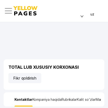
uz
TOTAL LUB XUSUSIY KORXONASI
Fikr qoldirish
Kontaktlar
Kompaniya haqida
Rubrikalar
Kalit so'zlar
Manzil x