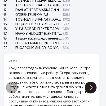
10
TOSHKENT TUMANI ELEKTR TARMOG'I AVARIYA XIZMATI
1286
11
TOSHKENT SHAHRI TASHKILOT TELEFONLARI HAQIDA MA'LUMOT BYUROSI
1263
12
DAVLAT TEST MARKAZINING ISHONCH TELEFONLARI
1080
13
O'ZBEKTELEKOM AJ
1065
14
TOSHKENT SHAHAR FUQAROLIK ISHLARI BO'YICHA SUDI
1002
15
FUQAROLIK ISHLARI BO'YICHA YAKKASAROY TUMANLARARO SUDI
887
16
YUNUSOBOD ELEKTR TARMOG'I NOSOZLIKLARI XIZMATI
858
17
NAVOIY HUDUDIY ELEKTR TARMOQLARI KORXONASI AJ
818
18
Ташкентский следственный изолятор
805
19
ELEKTRTARMOG'I NOSOZLIKLARINI TO'ZATISH SERGELI XIZMATI
738
20
FUQAROLIK ISHLARI BO'YICHA UCH-TEPA TUMANI SUDI
634
CallPro
Хочу поблагодарить команду CallPro колл-центра
за профессиональную работу. Операторы всегда
вежливые, внимательно относятся к каждому
обращению и быстро помогают решить вопросы.
Отдельно хочется отметить грамотную речь,
ответственность и оперативность. Благодаря их
работе значительно улучшилось качество
обслуживания клиентов. Рекомендую этот колл-
центр как надежного партнера для бизнеса.