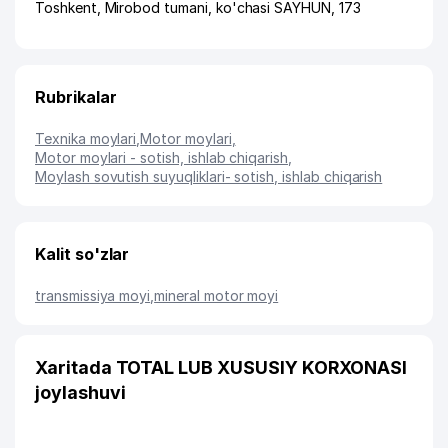
Toshkent
,
Mirobod tumani
,
ko'chasi SAYHUN
, 173
Rubrikalar
Texnika moylari
,
Motor moylari
,
Motor moylari - sotish, ishlab chiqarish
,
Moylash sovutish suyuqliklari- sotish, ishlab chiqarish
Kalit so'zlar
transmissiya moyi
,
mineral motor moyi
Xaritada TOTAL LUB XUSUSIY KORXONASI
joylashuvi