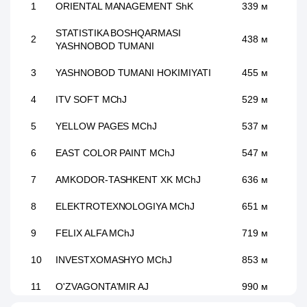
1
ORIENTAL MANAGEMENT ShK
339 м
STATISTIKA BOSHQARMASI
2
438 м
YASHNOBOD TUMANI
3
YASHNOBOD TUMANI HOKIMIYATI
455 м
4
ITV SOFT MChJ
529 м
5
YELLOW PAGES MChJ
537 м
6
EAST COLOR PAINT MChJ
547 м
7
AMKODOR-TASHKENT XK MChJ
636 м
8
ELEKTROTEXNOLOGIYA MChJ
651 м
9
FELIX ALFA MChJ
719 м
10
INVESTXOMASHYO MChJ
853 м
11
O'ZVAGONTA'MIR AJ
990 м