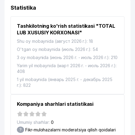
Statistika
Tashkilotning ko'rish statistikasi "TOTAL
LUB XUSUSIY KORXONASI"
Shu oy mobaynida (август 2026 г.): 18
O'tgan oy mobaynida (июль 2026 г.): 54
3 oy mobaynida (июнь 2026 г. - июль 2026 г.): 210
Yarim yil mobaynida (март 2026 г. - июль 2026 г.):
408
1 yil mobaynida (январь 2025 г. - декабрь 2025
г.): 822
Kompaniya sharhlari statistikasi
Umumiy sharhlar:
0
?
Fikr-mulohazalarni moderatsiya qilish qoidalari