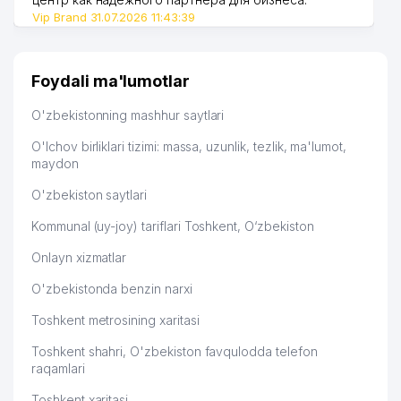
Vip Brand 31.07.2026 11:43:39
Foydali ma'lumotlar
O'zbekistonning mashhur saytlari
O'lchov birliklari tizimi: massa, uzunlik, tezlik, ma'lumot,
maydon
O'zbekiston saytlari
Kommunal (uy-joy) tariflari Toshkent, O‘zbekiston
Onlayn xizmatlar
O'zbekistonda benzin narxi
Toshkent metrosining xaritasi
Toshkent shahri, O'zbekiston favqulodda telefon
raqamlari
Toshkent xaritasi