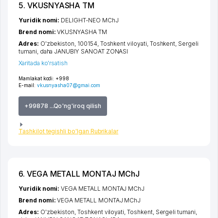
5. VKUSNYASHA TM
Yuridik nomi:
DELIGHT-NEO MChJ
Brend nomi:
VKUSNYASHA TM
Adres:
O'zbekiston, 100154,
Toshkent viloyati
,
Toshkent
,
Sergeli
tumani
,
daha JANUBIY SANOAT ZONASI
Xaritada ko'rsatish
Mamlakat kodi:
+998
E-mail:
vkusnyasha07@gmai.com
+99878 ...Qo'ng'iroq qilish
Tashkilot tegishli bo'lgan Rubrikalar
6. VEGA METALL MONTAJ MChJ
Yuridik nomi:
VEGA METALL MONTAJ MChJ
Brend nomi:
VEGA METALL MONTAJ MChJ
Adres:
O'zbekiston,
Toshkent viloyati
,
Toshkent
,
Sergeli tumani
,