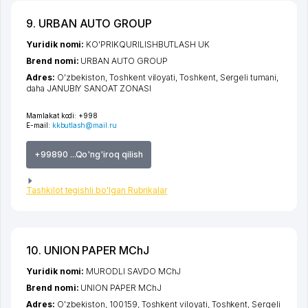
9. URBAN AUTO GROUP
Yuridik nomi:
KO'PRIKQURILISHBUTLASH UK
Brend nomi:
URBAN AUTO GROUP
Adres:
O'zbekiston,
Toshkent viloyati
,
Toshkent
,
Sergeli tumani
,
daha JANUBIY SANOAT ZONASI
Mamlakat kodi:
+998
E-mail:
kkbutlash@mail.ru
+99890 ...Qo'ng'iroq qilish
Tashkilot tegishli bo'lgan Rubrikalar
10. UNION PAPER MChJ
Yuridik nomi:
MURODLI SAVDO MChJ
Brend nomi:
UNION PAPER MChJ
Adres:
O'zbekiston, 100159,
Toshkent viloyati
,
Toshkent
,
Sergeli