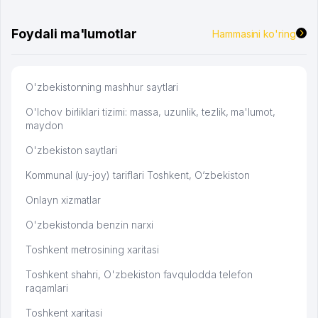
развиваюсь потихоньку😊
Hamida 03.08.2026 12:45:39
Foydali ma'lumotlar
Hammasini ko'ring
O'zbekistonning mashhur saytlari
O'lchov birliklari tizimi: massa, uzunlik, tezlik, ma'lumot,
maydon
O'zbekiston saytlari
Kommunal (uy-joy) tariflari Toshkent, O‘zbekiston
Onlayn xizmatlar
O'zbekistonda benzin narxi
Toshkent metrosining xaritasi
Toshkent shahri, O'zbekiston favqulodda telefon
raqamlari
Toshkent xaritasi