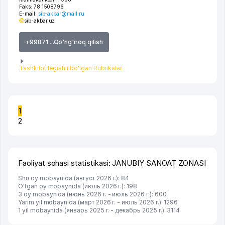
Faks:
78 1508796
E-mail:
sib-akbar@mail.ru
sib-akbar.uz
+99871 ...Qo'ng'iroq qilish
Tashkilot tegishli bo'lgan Rubrikalar
1
2
Faoliyat sohasi statistikasi: JANUBIY SANOAT ZONASI
Shu oy mobaynida (август 2026 г.): 84
O'tgan oy mobaynida (июль 2026 г.): 198
3 oy mobaynida (июнь 2026 г. - июль 2026 г.): 600
Yarim yil mobaynida (март 2026 г. - июль 2026 г.): 1296
1 yil mobaynida (январь 2025 г. - декабрь 2025 г.): 3114