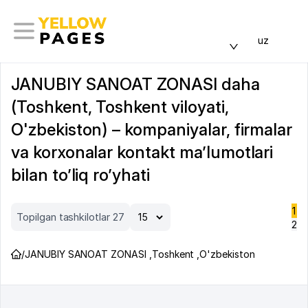
uz
JANUBIY SANOAT ZONASI daha
(Toshkent, Toshkent viloyati,
O'zbekiston) – kompaniyalar, firmalar
va korxonalar kontakt ma’lumotlari
bilan to’liq ro’yhati
1
Topilgan tashkilotlar 27
2
/
JANUBIY SANOAT ZONASI
,
Toshkent
,
O'zbekiston