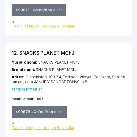
+99871 ...Qo'ng'iroq qilish
Tashkilot tegishli bo'lgan Rubrikalar
12. SNACKS PLANET MChJ
Yuridik nomi:
SNACKS PLANET MChJ
Brend nomi:
SNACKS PLANET MChJ
Adres:
O'zbekiston, 100154,
Toshkent viloyati
,
Toshkent
,
Sergeli
tumani
,
daha JANUBIY SANOAT ZONASI
, 48
Xaritada ko'rsatish
Mamlakat kodi:
+998
+99878 ...Qo'ng'iroq qilish
Tashkilot tegishli bo'lgan Rubrikalar