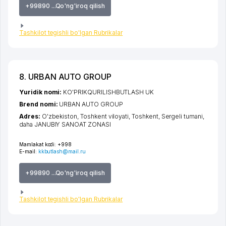
+99890 ...Qo'ng'iroq qilish
Tashkilot tegishli bo'lgan Rubrikalar
8. URBAN AUTO GROUP
Yuridik nomi:
KO'PRIKQURILISHBUTLASH UK
Brend nomi:
URBAN AUTO GROUP
Adres:
O'zbekiston,
Toshkent viloyati
,
Toshkent
,
Sergeli tumani
,
daha JANUBIY SANOAT ZONASI
Mamlakat kodi:
+998
E-mail:
kkbutlash@mail.ru
+99890 ...Qo'ng'iroq qilish
Tashkilot tegishli bo'lgan Rubrikalar