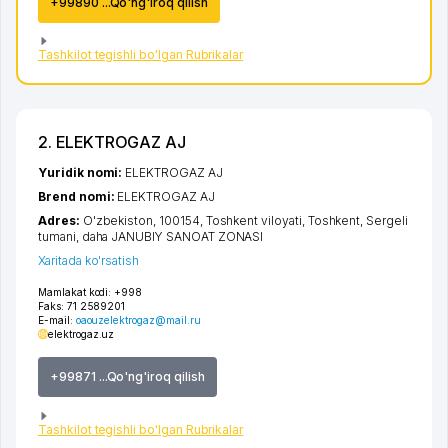
+99890 ...Qo'ng'iroq qilish
Tashkilot tegishli bo'lgan Rubrikalar
2. ELEKTROGAZ AJ
Yuridik nomi:
ELEKTROGAZ AJ
Brend nomi:
ELEKTROGAZ AJ
Adres:
O'zbekiston, 100154,
Toshkent viloyati
,
Toshkent
,
Sergeli
tumani
,
daha JANUBIY SANOAT ZONASI
Xaritada ko'rsatish
Mamlakat kodi:
+998
Faks:
71 2589201
E-mail:
oaouzelektrogaz@mail.ru
elektrogaz.uz
+99871 ...Qo'ng'iroq qilish
Tashkilot tegishli bo'lgan Rubrikalar