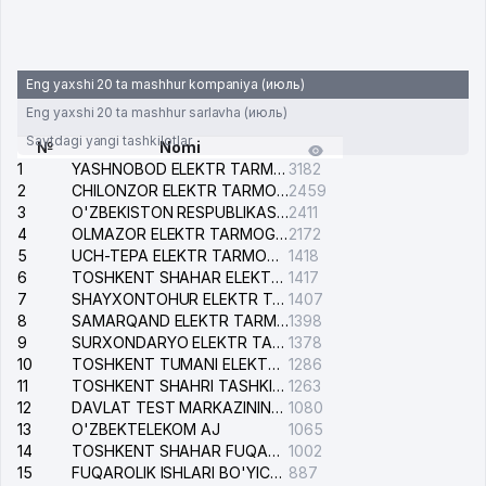
Eng yaxshi 20 ta mashhur kompaniya (июль)
Eng yaxshi 20 ta mashhur sarlavha (июль)
Saytdagi yangi tashkilotlar
№
Nomi
1
YASHNOBOD ELEKTR TARMOG'I NOSOZLIKLARI XIZMATI
3182
2
CHILONZOR ELEKTR TARMOG'I NOSOZLIK XIZMATI
2459
3
O'ZBEKISTON RESPUBLIKASI BOSH PROKURATURASI ISHONCH TELEFONI
2411
4
OLMAZOR ELEKTR TARMOG'I NOSOZLIKLARI XIZMATI
2172
5
UCH-TEPA ELEKTR TARMOG'I NOSOZLIKLARI XIZMATI
1418
6
TOSHKENT SHAHAR ELEKTR TARMOQLARI KORXONASI AJ
1417
7
SHAYXONTOHUR ELEKTR TARMOG'I NOSOZLIKLARINI TUZATISH XIZMATI
1407
8
SAMARQAND ELEKTR TARMOQLARI AJ
1398
9
SURXONDARYO ELEKTR TARMOQLARI AJ
1378
10
TOSHKENT TUMANI ELEKTR TARMOG'I AVARIYA XIZMATI
1286
11
TOSHKENT SHAHRI TASHKILOT TELEFONLARI HAQIDA MA'LUMOT BYUROSI
1263
12
DAVLAT TEST MARKAZINING ISHONCH TELEFONLARI
1080
13
O'ZBEKTELEKOM AJ
1065
14
TOSHKENT SHAHAR FUQAROLIK ISHLARI BO'YICHA SUDI
1002
15
FUQAROLIK ISHLARI BO'YICHA YAKKASAROY TUMANLARARO SUDI
887