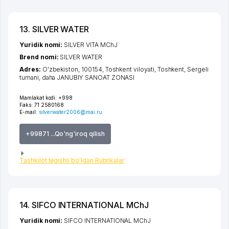
13. SILVER WATER
Yuridik nomi:
SILVER VITA MChJ
Brend nomi:
SILVER WATER
Adres:
O'zbekiston, 100154,
Toshkent viloyati
,
Toshkent
,
Sergeli
tumani
,
daha JANUBIY SANOAT ZONASI
Mamlakat kodi:
+998
Faks:
71 2580168
E-mail:
silverwater2006@mai.ru
+99871 ...Qo'ng'iroq qilish
Tashkilot tegishli bo'lgan Rubrikalar
14. SIFCO INTERNATIONAL MChJ
Yuridik nomi:
SIFCO INTERNATIONAL MChJ