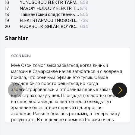
16
YUNUSOBOD ELEKTR TARMOG'I NOSOZLIKLARI XIZMATI
858
17
NAVOIY HUDUDIY ELEKTR TARMOQLARI KORXONASI AJ
818
18
Ташкентский следственный изолятор
805
19
ELEKTRTARMOG'I NOSOZLIKLARINI TO'ZATISH SERGELI XIZMATI
738
20
FUQAROLIK ISHLARI BO'YICHA UCH-TEPA TUMANI SUDI
634
Sharhlar
OZON MChJ
Мне Озон помог выкарабкаться, когда личный
магазин в Самарканде начал загибаться и я вовремя
поняла, что обычный офлайн это тупик. Самое
трудное было просто решиться, но когда
зарегистрировалась и отправила первые заказы,
весь страх сразу ушел. Площадка полностью берет
на себя доставку до клиентов и для одежды тут
хранение бесплатное первый год, хорошая
экономия. Раньше боялась рекламы, а теперь вижу
результаты. В последнее время из России очень
много заказывают, а вначале только по Узбекистану
брали, но вяло. Удалось раскрутиться, дальше