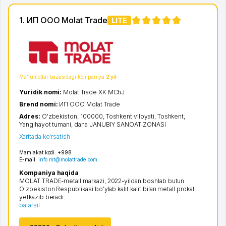
1. ИП ООО Molat Trade
LITE
Ma'lumotlar bazasidagi kompaniya
2 yil
Yuridik nomi:
Molat Trade XK MChJ
Brend nomi:
ИП ООО Molat Trade
Adres:
O'zbekiston, 100000,
Toshkent viloyati
,
Toshkent
,
Yangihayot tumani
,
daha JANUBIY SANOAT ZONASI
Xaritada ko'rsatish
Mamlakat kodi:
+998
E-mail:
info.mt@molattrade.com
Kompaniya haqida
MOLAT TRADE-metall markazi, 2022-yildan boshlab butun
O'zbekiston Respublikasi bo'ylab kalit kalit bilan metall prokat
yetkazib beradi.
batafsil