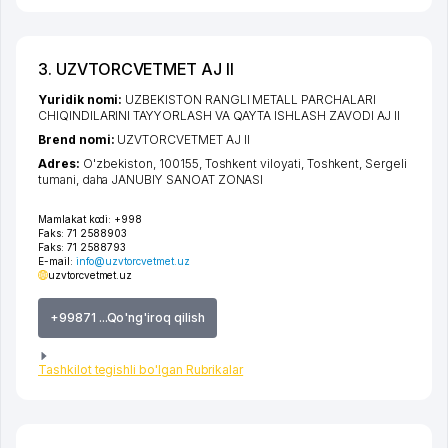
3. UZVTORCVETMET AJ II
Yuridik nomi:
UZBEKISTON RANGLI METALL PARCHALARI
CHIQINDILARINI TAYYORLASH VA QAYTA ISHLASH ZAVODI AJ II
Brend nomi:
UZVTORCVETMET AJ II
Adres:
O'zbekiston, 100155,
Toshkent viloyati
,
Toshkent
,
Sergeli
tumani
,
daha JANUBIY SANOAT ZONASI
Mamlakat kodi:
+998
Faks:
71 2588903
Faks:
71 2588793
E-mail:
info@uzvtorcvetmet.uz
uzvtorcvetmet.uz
+99871 ...Qo'ng'iroq qilish
Tashkilot tegishli bo'lgan Rubrikalar