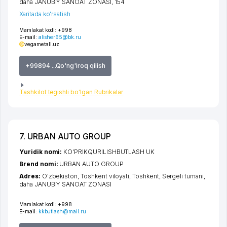
daha JANUBIY SANOAT ZONASI
, 154
Xaritada ko'rsatish
Mamlakat kodi:
+998
E-mail:
alisher65@bk.ru
vegametall.uz
+99894 ...Qo'ng'iroq qilish
Tashkilot tegishli bo'lgan Rubrikalar
7. URBAN AUTO GROUP
Yuridik nomi:
KO'PRIKQURILISHBUTLASH UK
Brend nomi:
URBAN AUTO GROUP
Adres:
O'zbekiston,
Toshkent viloyati
,
Toshkent
,
Sergeli tumani
,
daha JANUBIY SANOAT ZONASI
Mamlakat kodi:
+998
E-mail:
kkbutlash@mail.ru