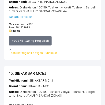
Brend nomi:
SIFCO INTERNATIONAL MChJ
Adres:
O'zbekiston, 100159,
Toshkent viloyati
,
Toshkent
,
Sergeli
tumani
,
daha JANUBIY SANOAT ZONASI
, 44
Xaritada ko'rsatish
Mamlakat kodi:
+998
Faks:
78 1502092
sifco.uz
+99878 ...Qo'ng'iroq qilish
Tashkilot tegishli bo'lgan Rubrikalar
15. SIB-AKBAR MChJ
Yuridik nomi:
SIB-AKBAR MChJ
Brend nomi:
SIB-AKBAR MChJ
Adres:
O'zbekiston, 100155,
Toshkent viloyati
,
Toshkent
,
Sergeli
tumani
,
daha JANUBIY SANOAT ZONASI
Mamlakat kodi:
+998