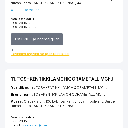
tumani
,
daha JANUBIY SANOAT ZONASI
, 44
Xaritada ko'rsatish
Mamlakat kodi:
+998
Faks:
78 1502091
Faks:
78 1502092
+99878 ...Qo'ng'iroq qilish
Tashkilot tegishli bo'lgan Rubrikalar
11. TOSHKENTIKKILAMCHIQORAMETALL MChJ
Yuridik nomi:
TOSHKENTIKKILAMCHIQORAMETALL MChJ
Brend nomi:
TOSHKENTIKKILAMCHIQORAMETALL MChJ
Adres:
O'zbekiston, 100154,
Toshkent viloyati
,
Toshkent
,
Sergeli
tumani
,
daha JANUBIY SANOAT ZONASI
Mamlakat kodi:
+998
Faks:
78 1506851
E-mail:
tashqoramet@mail.ru