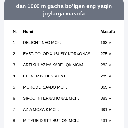
dan 1000 m gacha bo'lgan eng yaqin
joylarga masofa
№
Nomi
Masofa
1
DELIGHT-NEO MChJ
163 м
2
EAST-COLOR XUSUSIY KORXONASI
275 м
3
ARTIKUL AZIYA KABEL QK MChJ
282 м
4
CLEVER BLOCK MChJ
289 м
5
MURODLI SAVDO MChJ
365 м
6
SIFCO INTERNATIONAL MChJ
383 м
7
AZIA MOZAIK MChJ
391 м
8
M-TYRE DISTRIBUTION MChJ
431 м