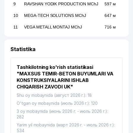
9
RAVSHAN YODIK PRODUCTION MChJ
597 м
10
MEGA-TECH SOLUTIONS MChJ
647 м
11
VEGA METALL MONTAJ MChJ
716 м
12
KARTON OSIYO MChJ
772 м
Statistika
13
INTER TRADE COMPANY MChJ
833 м
14
AIKO RATTAN MChJ
917 м
Tashkilotning ko'rish statistikasi
"MAXSUS TEMIR-BETON BUYUMLARI VA
15
ELEKTROGAZ AJ
981 м
KONSTRUKSIYALARINI ISHLAB
CHIQARISH ZAVODI UK"
Shu oy mobaynida (август 2026 г.): 18
O'tgan oy mobaynida (июль 2026 г.): 120
3 oy mobaynida (июнь 2026 г. - июль 2026 г.):
282
Yarim yil mobaynida (март 2026 г. - июль 2026 г.):
534