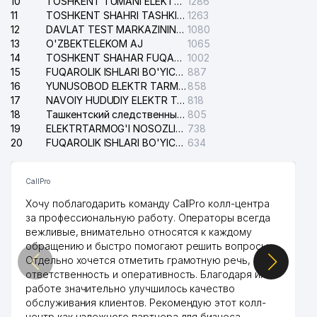
10
TOSHKENT TUMANI ELEKTR TARMOG'I AVARIYA XIZMATI
1286
11
TOSHKENT SHAHRI TASHKILOT TELEFONLARI HAQIDA MA'LUMOT BYUROSI
1263
12
DAVLAT TEST MARKAZINING ISHONCH TELEFONLARI
1080
13
O'ZBEKTELEKOM AJ
1065
14
TOSHKENT SHAHAR FUQAROLIK ISHLARI BO'YICHA SUDI
1002
15
FUQAROLIK ISHLARI BO'YICHA YAKKASAROY TUMANLARARO SUDI
887
16
YUNUSOBOD ELEKTR TARMOG'I NOSOZLIKLARI XIZMATI
858
17
NAVOIY HUDUDIY ELEKTR TARMOQLARI KORXONASI AJ
818
18
Ташкентский следственный изолятор
805
19
ELEKTRTARMOG'I NOSOZLIKLARINI TO'ZATISH SERGELI XIZMATI
738
20
FUQAROLIK ISHLARI BO'YICHA UCH-TEPA TUMANI SUDI
634
CallPro
Хочу поблагодарить команду CallPro колл-центра
за профессиональную работу. Операторы всегда
вежливые, внимательно относятся к каждому
обращению и быстро помогают решить вопросы.
Отдельно хочется отметить грамотную речь,
ответственность и оперативность. Благодаря их
работе значительно улучшилось качество
обслуживания клиентов. Рекомендую этот колл-
центр как надежного партнера для бизнеса.