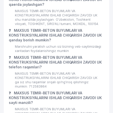
qaerda joylashgan?
MAXSUS TEMIR-BETON BUYUMLARI VA
KONSTRUKSIYALARINI ISHLAB CHIQARISH ZAVODI UK
shu manzilda joylashgan: O'zbekiston, Toshkent
viloyati, TOSHKENT, SIRG'ALI tumani, MOXIDIL, 100154.
❓
MAXSUS TEMIR-BETON BUYUMLARI VA
KONSTRUKSIYALARINI ISHLAB CHIQARISH ZAVODI UK
qanday borish mumkin?
Marshrutni yaratish uchun siz bizning veb-saytimizdagi
xaritadan foydalanishingiz mumkin
❓
MAXSUS TEMIR-BETON BUYUMLARI VA
KONSTRUKSIYALARINI ISHLAB CHIQARISH ZAVODI UK
telefon raqamlari?
MAXSUS TEMIR-BETON BUYUMLARI VA
KONSTRUKSIYALARINI ISHLAB CHIQARISH ZAVODI UK
ga siz shu raqamlar orqali qo’ng’iroq qilishingiz
mumkin: 71 2583864
❓
MAXSUS TEMIR-BETON BUYUMLARI VA
KONSTRUKSIYALARINI ISHLAB CHIQARISH ZAVODI UK
sayti manzili?
MAXSUS TEMIR-BETON BUYUMLARI VA