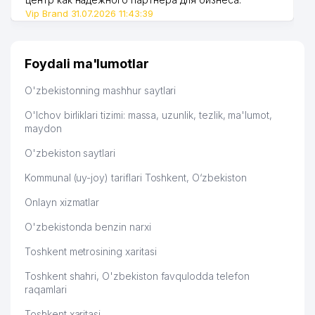
Vip Brand 31.07.2026 11:43:39
Foydali ma'lumotlar
O'zbekistonning mashhur saytlari
O'lchov birliklari tizimi: massa, uzunlik, tezlik, ma'lumot,
maydon
O'zbekiston saytlari
Kommunal (uy-joy) tariflari Toshkent, O‘zbekiston
Onlayn xizmatlar
O'zbekistonda benzin narxi
Toshkent metrosining xaritasi
Toshkent shahri, O'zbekiston favqulodda telefon
raqamlari
Toshkent xaritasi