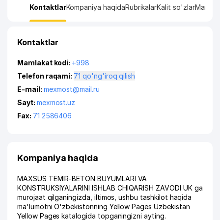
Kontaktlar
Kompaniya haqida
Rubrikalar
Kalit so'zlar
Manzil x
Kontaktlar
Mamlakat kodi:
+998
Telefon raqami:
71 qo'ng'iroq qilish
E-mail:
mexmost@mail.ru
Sayt:
mexmost.uz
Fax:
71 2586406
Kompaniya haqida
MAXSUS TEMIR-BETON BUYUMLARI VA
KONSTRUKSIYALARINI ISHLAB CHIQARISH ZAVODI UK ga
murojaat qilganingizda, iltimos, ushbu tashkilot haqida
ma'lumotni O'zbekistonning Yellow Pages Uzbekistan
Yellow Pages katalogida topganingizni ayting.