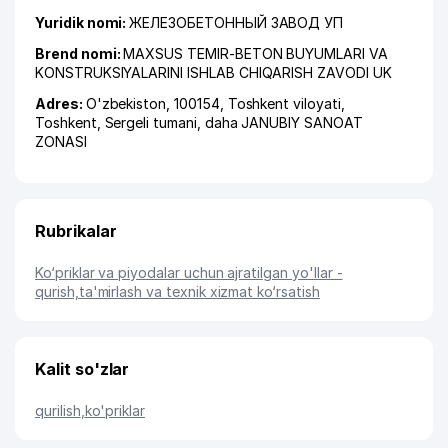
Yuridik nomi:
ЖЕЛЕЗОБЕТОННЫЙ ЗАВОД УП
Brend nomi:
MAXSUS TEMIR-BETON BUYUMLARI VA
KONSTRUKSIYALARINI ISHLAB CHIQARISH ZAVODI UK
Adres:
O'zbekiston, 100154,
Toshkent viloyati
,
Toshkent
,
Sergeli tumani
,
daha JANUBIY SANOAT
ZONASI
Rubrikalar
Ko‘priklar va piyodalar uchun ajratilgan yo'llar -
qurish,ta'mirlash va texnik xizmat ko‘rsatish
Kalit so'zlar
qurilish
,
ko'priklar