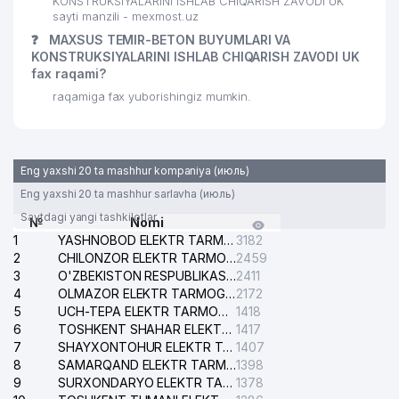
KONSTRUKSIYALARINI ISHLAB CHIQARISH ZAVODI UK
sayti manzili - mexmost.uz
❓
MAXSUS TEMIR-BETON BUYUMLARI VA
KONSTRUKSIYALARINI ISHLAB CHIQARISH ZAVODI UK
fax raqami?
raqamiga fax yuborishingiz mumkin.
Eng yaxshi 20 ta mashhur kompaniya (июль)
Eng yaxshi 20 ta mashhur sarlavha (июль)
Saytdagi yangi tashkilotlar
№
Nomi
1
YASHNOBOD ELEKTR TARMOG'I NOSOZLIKLARI XIZMATI
3182
2
CHILONZOR ELEKTR TARMOG'I NOSOZLIK XIZMATI
2459
3
O'ZBEKISTON RESPUBLIKASI BOSH PROKURATURASI ISHONCH TELEFONI
2411
4
OLMAZOR ELEKTR TARMOG'I NOSOZLIKLARI XIZMATI
2172
5
UCH-TEPA ELEKTR TARMOG'I NOSOZLIKLARI XIZMATI
1418
6
TOSHKENT SHAHAR ELEKTR TARMOQLARI KORXONASI AJ
1417
7
SHAYXONTOHUR ELEKTR TARMOG'I NOSOZLIKLARINI TUZATISH XIZMATI
1407
8
SAMARQAND ELEKTR TARMOQLARI AJ
1398
9
SURXONDARYO ELEKTR TARMOQLARI AJ
1378