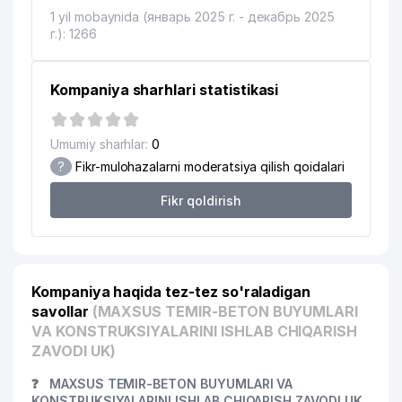
1 yil mobaynida (январь 2025 г. - декабрь 2025
г.): 1266
Kompaniya sharhlari statistikasi
Umumiy sharhlar:
0
?
Fikr-mulohazalarni moderatsiya qilish qoidalari
Fikr qoldirish
Kompaniya haqida tez-tez so'raladigan
savollar
(MAXSUS TEMIR-BETON BUYUMLARI
VA KONSTRUKSIYALARINI ISHLAB CHIQARISH
ZAVODI UK)
❓
MAXSUS TEMIR-BETON BUYUMLARI VA
KONSTRUKSIYALARINI ISHLAB CHIQARISH ZAVODI UK