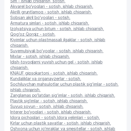
Sim - ishlab chiqarish, sotish
,
Akvarel bo‘yoqlari - sotish, ishlab chiqarish
,
Akrilli gruntlamoq - sotish, ishlab chiqarish
,
Sobsan akril bo‘yoqlari - sotish
,
Armatura simlari - sotish, ishlab chiqarish
,
Izolyatsiya uchun bitum - sotish, ishlab chiqarish
,
Qog‘oz Qorqiz - sotish
,
Kiyimlar uchun plastmassali ilgaklar - sotish, ishlab
chiqarish
,
Suvemulsiyali bo‘yoqlar - sotish, ishlab chiqarish
,
Mixlar - sotish, ishlab chiqarish
,
Idish-tovoqlarni yuvish uchun gel - sotish, ishlab
chiqarish
,
KNAUF gipsokartoni - sotish, ishlab chiqarish
,
Kundaliklar va organayzerlar - sotish
,
Sochiluvchan mahsulotlar uchun plastik sig‘imlar - sotish,
ishlab chiqarish
,
Zanglamas po‘latdan sig‘imlar - sotish, ishlab chiqarish
,
Plastik sig‘imlar - sotish, ishlab chiqarish
,
Suyuq sovun - sotish, ishlab chiqarish
,
Interer bo‘yoqlari - sotish, ishlab chiqarish
,
Idora pichoqlari - sotish
,
Idora yelimlari - sotish
,
Kirlar uchun plastik savatlar - sotish, ishlab chiqarish
,
Oshxona uchun jo‘mraklar va smesitellar - sotish, ishlab