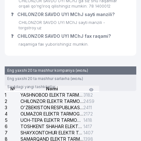
CHILONZOR SAVDO UYI MChJ ga siz shu raqamlar
O'ZSANOATQURILISHBANK ATB
orqali qo’ng’iroq qilishingiz mumkin: 78 1400012
29
638 м
CHILONZOR FILIALI
❓
CHILONZOR SAVDO UYI MChJ sayti manzili?
CHILONZOR SAVDO UYI MChJ sayti manzili -
30
EXCELSIOR TRADE MChJ
641 м
torgstroy.uz
❓
CHILONZOR SAVDO UYI MChJ fax raqami?
INTEGRO RENTAL BUSINESS XK
31
649 м
MChJ
raqamiga fax yuborishingiz mumkin.
32
ANGLESEY FOOD MChJ
654 м
33
MASLAHAT-HARAKAT MChJ
674 м
Eng yaxshi 20 ta mashhur kompaniya (июль)
Eng yaxshi 20 ta mashhur sarlavha (июль)
34
ISHONCH TOUR AKBEK MChJ
685 м
Saytdagi yangi tashkilotlar
№
Nomi
35
SILK ROAD ADVENTURES MChJ
690 м
1
YASHNOBOD ELEKTR TARMOG'I NOSOZLIKLARI XIZMATI
3182
2
CHILONZOR ELEKTR TARMOG'I NOSOZLIK XIZMATI
2459
36
ADVISE AND AUDIT MChJ
709 м
3
O'ZBEKISTON RESPUBLIKASI BOSH PROKURATURASI ISHONCH TELEFONI
2411
4
OLMAZOR ELEKTR TARMOG'I NOSOZLIKLARI XIZMATI
2172
37
JAMOLIDDIN DENTA MChJ
742 м
5
UCH-TEPA ELEKTR TARMOG'I NOSOZLIKLARI XIZMATI
1418
6
TOSHKENT SHAHAR ELEKTR TARMOQLARI KORXONASI AJ
1417
MIRZAXO'JAEV X.F. YAKKA
38
761 м
7
SHAYXONTOHUR ELEKTR TARMOG'I NOSOZLIKLARINI TUZATISH XIZMATI
1407
TARTIBDAGI TADBIRKOR
8
SAMARQAND ELEKTR TARMOQLARI AJ
1398