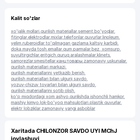
Kalit so'zlar
xo'jalik mollari
,
qurilish materiallar
,
sement
,
bo'yoqlar
,
fitinglar
,
elektrodlar
,
mixlar
,
telefonlar
,
quvurlar
,
linoleum
,
yelim
,
ruberoidlar
,
to'qilmagan gazlama
,
kaltsiy karbidi
,
doka
,
mayda tosh
,
emallar
,
qum
,
parmalar
,
bez, xomsurp
,
suyultirgichlar
,
eritgich
,
quruq aralashmalar
,
klinets
,
samorezlar
,
smesitellar
,
канцтовары
,
zamonaviy uskunalar
,
qurilish materiallari markazi
,
qurilish materiallarini yetkazib berish
,
qurilish materiallari bilan ulgurji savdo
,
yozuv-chizuv tovarlari bilan ulgurji savdo
,
qurilish materiallarini sotib olish
,
ko'p miqdordagi xom ashyo
,
qurilishda ishonchli hamkor
,
maishiy kimyo
,
lok-bo'yoq mahsulotlari
,
plastik quvurlar
,
elektr lobziklar
,
zamonaviy yangi asboblar
Xaritada CHILONZOR SAVDO UYI MChJ
joylashuvi