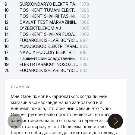
9
SURXONDARYO ELEKTR TARMOQLARI AJ
1378
39
KORIFEY-AUDIT AUDIT FIRMASI
776 м
10
TOSHKENT TUMANI ELEKTR TARMOG'I AVARIYA XIZMATI
1286
11
TOSHKENT SHAHRI TASHKILOT TELEFONLARI HAQIDA MA'LUMOT BYUROSI
1263
40
TOSHKENT KISLOROD ZAVODI DK
790 м
12
DAVLAT TEST MARKAZINING ISHONCH TELEFONLARI
1080
13
O'ZBEKTELEKOM AJ
1065
41
GOLDEN MEDIUM MChJ
803 м
14
TOSHKENT SHAHAR FUQAROLIK ISHLARI BO'YICHA SUDI
1002
15
COMPUTER CREDIT STANDART
FUQAROLIK ISHLARI BO'YICHA YAKKASAROY TUMANLARARO SUDI
887
42
810 м
XUSUSIY KORXONASI
16
YUNUSOBOD ELEKTR TARMOG'I NOSOZLIKLARI XIZMATI
858
17
NAVOIY HUDUDIY ELEKTR TARMOQLARI KORXONASI AJ
818
UMUMIY O'RTA TA'LIM MAKTABI
18
Ташкентский следственный изолятор
805
43
811 м
№195 А
19
ELEKTRTARMOG'I NOSOZLIKLARINI TO'ZATISH SERGELI XIZMATI
738
20
FUQAROLIK ISHLARI BO'YICHA UCH-TEPA TUMANI SUDI
634
SERVER-SERVIS-PLYUS XUSUSIY
44
819 м
KORXONASI
OZON MChJ
45
XORAZM SHAKAR MChJ
846 м
Мне Озон помог выкарабкаться, когда личный
магазин в Самарканде начал загибаться и я
UMUMIY O'RTA TA'LIM MAKTABI
46
888 м
вовремя поняла, что обычный офлайн это тупик.
№138
Самое трудное было просто решиться, но когда
зарегистрировалась и отправила первые заказы,
47
GAZON AVANGARD MChJ
941 м
весь страх сразу ушел. Площадка полностью
берет на себя доставку до клиентов и для одежды
UMUMIY O'RTA TA'LIM MAKTABI