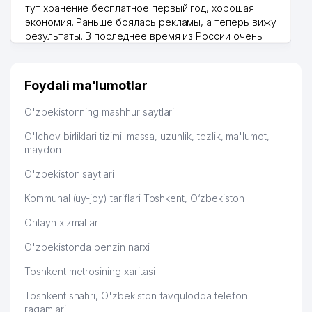
48
949 м
тут хранение бесплатное первый год, хорошая
№184
экономия. Раньше боялась рекламы, а теперь вижу
результаты. В последнее время из России очень
49
IBRAT COMPANY MChJ
954 м
много заказывают, а вначале только по
Узбекистану брали, но вяло. Удалось раскрутиться,
PROFI TRAINING NODAVLAT TA'LIM
50
958 м
дальше развиваюсь потихоньку😊
MUASSASASI
Foydali ma'lumotlar
Hamida 03.08.2026 12:45:39
51
ARMA INJINIRING INVEST MChJ
962 м
O'zbekistonning mashhur saytlari
DAVR BANK XUSUSIY AKSIYADORLIK
O'lchov birliklari tizimi: massa, uzunlik, tezlik, ma'lumot,
52
964 м
TIJORAT BANK CHILANZAR FILIALI
maydon
CHILONZOR TUMANI
O'zbekiston saytlari
53
967 м
PROKURATURASI
Kommunal (uy-joy) tariflari Toshkent, O‘zbekiston
DARMON SERVIS XUSUSIY
54
987 м
Onlayn xizmatlar
KORXONASI
O'zbekistonda benzin narxi
Toshkent metrosining xaritasi
Toshkent shahri, O'zbekiston favqulodda telefon
raqamlari