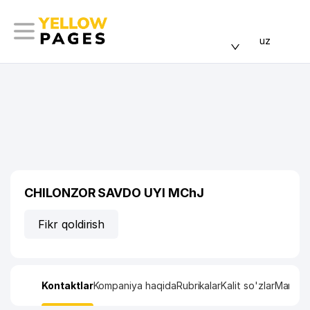
uz
CHILONZOR SAVDO UYI MChJ
Fikr qoldirish
Kontaktlar
Kompaniya haqida
Rubrikalar
Kalit so'zlar
Manzil x