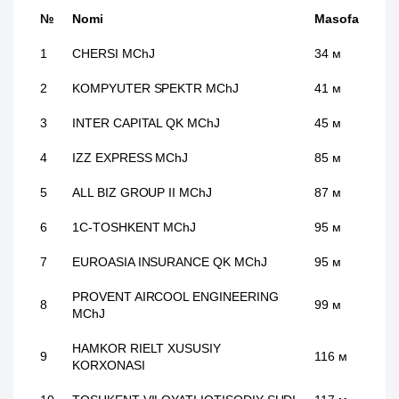
№
Nomi
Masofa
1
CHERSI MChJ
34 м
2
KOMPYUTER SPEKTR MChJ
41 м
3
INTER CAPITAL QK MChJ
45 м
4
IZZ EXPRESS MChJ
85 м
5
ALL BIZ GROUP II MChJ
87 м
6
1C-TOSHKENT MChJ
95 м
7
EUROASIA INSURANCE QK MChJ
95 м
PROVENT AIRCOOL ENGINEERING
8
99 м
MChJ
HAMKOR RIELT XUSUSIY
9
116 м
KORXONASI