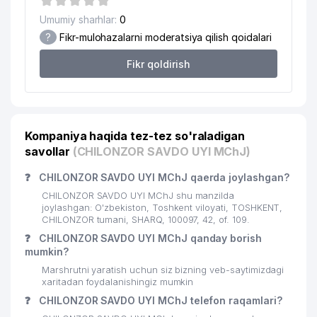
Umumiy sharhlar:
0
20
BILIMINTERTRANS MChJ
208 м
?
Fikr-mulohazalarni moderatsiya qilish qoidalari
21
ALTOMEDSERVIS MChJ
255 м
Fikr qoldirish
G'AFUR G'ULOM NOMLI MADANIYAT
22
458 м
VA ISTIROHAT BOGI
23
SUPER ASTRON MChJ
499 м
Kompaniya haqida tez-tez so'raladigan
savollar
(CHILONZOR SAVDO UYI MChJ)
CHILANZAR TUMANI STATISTIKA
24
533 м
BOSHQARMASI
❓
CHILONZOR SAVDO UYI MChJ qaerda joylashgan?
25
CHILONZOR TUMANI HOKIMIYATI
533 м
CHILONZOR SAVDO UYI MChJ shu manzilda
joylashgan: O'zbekiston, Toshkent viloyati, TOSHKENT,
DAVR MED SERVIS XUSUSIY
CHILONZOR tumani, SHARQ, 100097, 42, of. 109.
26
582 м
KORXONASI
❓
CHILONZOR SAVDO UYI MChJ qanday borish
mumkin?
ALISHER STOM XUSUSIY
27
593 м
Marshrutni yaratish uchun siz bizning veb-saytimizdagi
KORXONASI
xaritadan foydalanishingiz mumkin
❓
CHILONZOR SAVDO UYI MChJ telefon raqamlari?
28
BRINGO MChJ
613 м