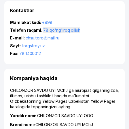
Kontaktlar
Mamlakat kodi:
+998
Telefon raqami:
78 qo'ng'iroq qilish
E-mail:
chsu.torg@mail.ru
Sayt:
torgstroy.uz
Fax:
78 1400012
Kompaniya haqida
CHILONZOR SAVDO UYI MChJ ga murojaat qilganingizda,
iltimos, ushbu tashkilot haqida ma'lumotni
O'zbekistonning Yellow Pages Uzbekistan Yellow Pages
katalogida topganingizni ayting.
Yuridik nomi:
CHILONZOR SAVDO UYI ООО
Brend nomi:
CHILONZOR SAVDO UYI MChJ