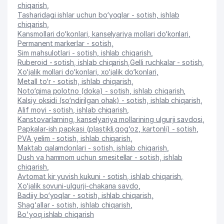
chiqarish
,
Tasharidagi ishlar uchun bo‘yoqlar - sotish, ishlab
chiqarish
,
Kansmollari do‘konlari, kanselyariya mollari do‘konlari
,
Permanent markerlar - sotish
,
Sim mahsulotlari - sotish, ishlab chiqarish
,
Ruberoid - sotish, ishlab chiqarish
,
Gelli ruchkalar - sotish
,
Xo‘jalik mollari do‘konlari, xo‘jalik do‘konlari
,
Metall to‘r - sotish, ishlab chiqarish
,
Noto‘qima polotno (doka) - sotish, ishlab chiqarish
,
Kalsiy oksidi (so‘ndirilgan ohak) - sotish, ishlab chiqarish
,
Alif moyi - sotish, ishlab chiqarish
,
Kanstovarlarning, kanselyariya mollarining ulgurji savdosi
,
Papkalar-ish papkasi (plastikli,qog‘oz, kartonli) - sotish
,
PVA yelim - sotish, ishlab chiqarish
,
Maktab qalamdonlari - sotish, ishlab chiqarish
,
Dush va hammom uchun smesitellar - sotish, ishlab
chiqarish
,
Avtomat kir yuvish kukuni - sotish, ishlab chiqarish
,
Xo‘jalik sovuni-ulgurji-chakana savdo
,
Badiiy bo‘yoqlar - sotish, ishlab chiqarish
,
Shag‘allar - sotish, ishlab chiqarish
,
Bo'yoq ishlab chiqarish