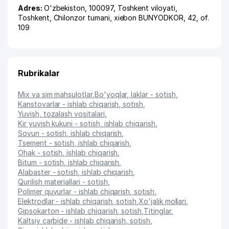
Adres:
O'zbekiston, 100097,
Toshkent viloyati
,
Toshkent
,
Chilonzor tumani
,
xiеbon BUNYODKOR
, 42, of.
109
Rubrikalar
Mix va sim mahsulotlar
,
Bo'yoqlar, laklar - sotish
,
Kanstovarlar - ishlab chiqarish, sotish
,
Yuvish, tozalash vositalari
,
Kir yuvish kukuni - sotish, ishlab chiqarish
,
Sovun - sotish, ishlab chiqarish
,
Tsement - sotish, ishlab chiqarish
,
Ohak - sotish, ishlab chiqarish
,
Bitum - sotish, ishlab chiqarish
,
Alabaster - sotish, ishlab chiqarish
,
Qurilish materiallari - sotish
,
Polimer quvurlar - ishlab chiqarish, sotish
,
Elektrodlar - ishlab chiqarish, sotish
,
Xo'jalik mollari
,
Gipsokarton - ishlab chiqarish, sotish
,
Titinglar
,
Kaltsiy carbide - ishlab chiqarish, sotish
,