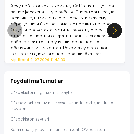
Хочу поблагодарить команду CallPro колл-центра
47
BINKAT TRADE MChJ
843 м
за профессиональную работу. Операторы всегда
вежливые, внимательно относятся к каждому
48
ALTOMEDSERVIS MChJ
858 м
обращению и быстро помогают решить вопросы.
Отдельно хочется отметить грамотную речь,
49
ADVISE AND AUDIT MChJ
866 м
ответственность и оперативность. Благодаря их
работе значительно улучшилось качество
50
NUR MED SERVIS MChJ
867 м
обслуживания клиентов. Рекомендую этот колл-
центр как надежного партнера для бизнеса.
DAVR MED SERVIS XUSUSIY
51
955 м
Vip Brand 31.07.2026 11:43:39
KORXONASI
G'AFUR G'ULOM NOMLI MADANIYAT
52
969 м
VA ISTIROHAT BOGI
Foydali ma'lumotlar
53
SUPER ASTRON MChJ
988 м
O'zbekistonning mashhur saytlari
54
MASLAHAT-HARAKAT MChJ
998 м
O'lchov birliklari tizimi: massa, uzunlik, tezlik, ma'lumot,
maydon
O'zbekiston saytlari
Kommunal (uy-joy) tariflari Toshkent, O‘zbekiston