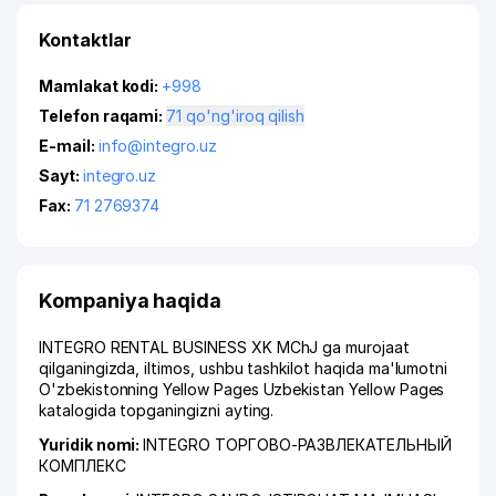
Kontaktlar
Mamlakat kodi:
+998
Telefon raqami:
71 qo'ng'iroq qilish
E-mail:
info@integro.uz
Sayt:
integro.uz
Fax:
71 2769374
Kompaniya haqida
INTEGRO RENTAL BUSINESS XK MChJ ga murojaat
qilganingizda, iltimos, ushbu tashkilot haqida ma'lumotni
O'zbekistonning Yellow Pages Uzbekistan Yellow Pages
katalogida topganingizni ayting.
Yuridik nomi:
INTEGRO ТОРГОВО-РАЗВЛЕКАТЕЛЬНЫЙ
КОМПЛЕКС