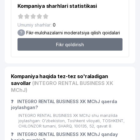
Kompaniya sharhlari statistikasi
UMUMIY O'RTA TA'LIM MAKTABI
18
544 м
№164
Umumiy sharhlar:
0
PROVENT AIRCOOL ENGINEERING
19
555 м
?
Fikr-mulohazalarni moderatsiya qilish qoidalari
MChJ
Fikr qoldirish
20
JASMIN ULUGBEK FARM MChJ
563 м
21
EUROASIA INSURANCE QK MChJ
563 м
22
ALL BIZ GROUP II MChJ
566 м
Kompaniya haqida tez-tez so'raladigan
savollar
23
IZZ EXPRESS MChJ
(INTEGRO RENTAL BUSINESS XK
578 м
MChJ)
V.V. VAXIDOV NOMLI RESPUBLIKA
24
584 м
MAXSUS JARROHLIK
❓
INTEGRO RENTAL BUSINESS XK MChJ qaerda
joylashgan?
25
ASANTI INTERNATIONAL MChJ
586 м
INTEGRO RENTAL BUSINESS XK MChJ shu manzilda
joylashgan: O'zbekiston, Toshkent viloyati, TOSHKENT,
26
CHERSI MChJ
623 м
CHILONZOR tumani, SHARQ, 100135, 52, qavat 8.
❓
INTEGRO RENTAL BUSINESS XK MChJ qanday
27
KOMPYUTER SPEKTR MChJ
623 м