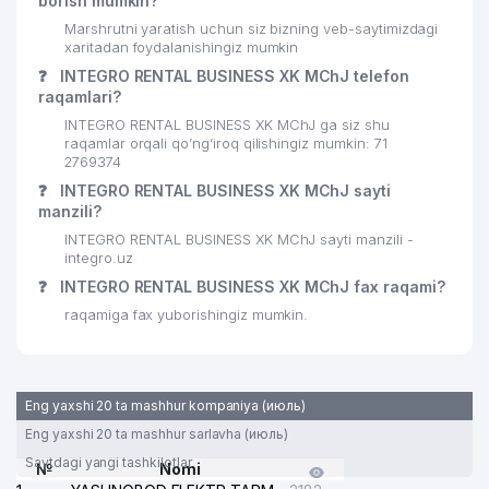
borish mumkin?
Marshrutni yaratish uchun siz bizning veb-saytimizdagi
IFFATLI KELIN NODAVLAT TA'LIM
28
626 м
xaritadan foydalanishingiz mumkin
MUASSASASI
❓
INTEGRO RENTAL BUSINESS XK MChJ telefon
raqamlari?
29
INTER CAPITAL QK MChJ
632 м
INTEGRO RENTAL BUSINESS XK MChJ ga siz shu
30
CHILONZOR SAVDO UYI MChJ
649 м
raqamlar orqali qo’ng’iroq qilishingiz mumkin: 71
2769374
UMUMIY O'RTA TA'LIM MAKTABI
❓
INTEGRO RENTAL BUSINESS XK MChJ sayti
31
654 м
№195
manzili?
INTEGRO RENTAL BUSINESS XK MChJ sayti manzili -
O'ZSANOATQURILISHBANK ATB
32
668 м
integro.uz
CHILONZOR FILIALI
❓
INTEGRO RENTAL BUSINESS XK MChJ fax raqami?
33
XORAZM SHAKAR MChJ
677 м
raqamiga fax yuborishingiz mumkin.
34
TOSHKENT KISLOROD ZAVODI DK
679 м
35
1C-TOSHKENT MChJ
724 м
Eng yaxshi 20 ta mashhur kompaniya (июль)
Eng yaxshi 20 ta mashhur sarlavha (июль)
O'ZBEKISTON RESPUBLIKASI DAVLAT
36
SOLIQ QO'MITASI HUZURIDAGI
727 м
Saytdagi yangi tashkilotlar
№
Nomi
KADASTR AGENTLIGI