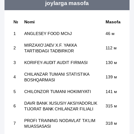
joylarga masofa
№
Nomi
Masofa
1
ANGLESEY FOOD MChJ
46 м
MIRZAXO'JAEV X.F. YAKKA
2
112 м
TARTIBDAGI TADBIRKOR
3
KORIFEY-AUDIT AUDIT FIRMASI
130 м
CHILANZAR TUMANI STATISTIKA
4
139 м
BOSHQARMASI
5
CHILONZOR TUMANI HOKIMIYATI
141 м
DAVR BANK XUSUSIY AKSIYADORLIK
6
315 м
TIJORAT BANK CHILANZAR FILIALI
PROFI TRAINING NODAVLAT TA'LIM
7
318 м
MUASSASASI