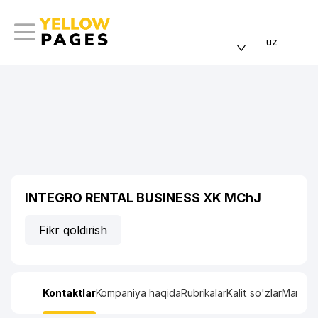
uz
INTEGRO RENTAL BUSINESS XK MChJ
Fikr qoldirish
Kontaktlar
Kompaniya haqida
Rubrikalar
Kalit so'zlar
Manzil x