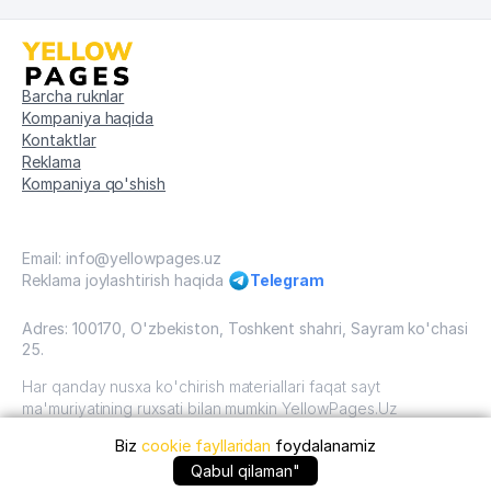
Barcha ruknlar
Kompaniya haqida
Kontaktlar
Reklama
Kompaniya qo'shish
Email: info@yellowpages.uz
Reklama joylashtirish haqida
Telegram
Adres: 100170, O'zbekiston, Toshkent shahri, Sayram ko'chasi
25.
Har qanday nusxa ko'chirish materiallari faqat sayt
ma'muriyatining ruxsati bilan mumkin YellowPages.Uz
Biz
cookie fayllaridan
foydalanamiz
O'zbekiston, 2009 - 2026 / O'zbekiston "sariq
sahifalar"mualliflik huquqi. Barcha huquqlar himoyalangan.
+99871 ... qo'ng'iroq qilish
Qabul qilaman"