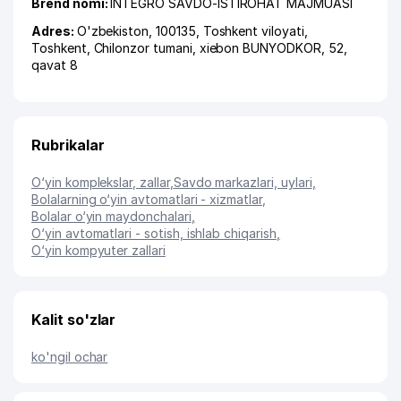
Brend nomi:
INTEGRO SAVDO-ISTIROHAT MAJMUASI
Adres:
O'zbekiston, 100135,
Toshkent viloyati
,
Toshkent
,
Chilonzor tumani
,
xiеbon BUNYODKOR
, 52,
qavat 8
Rubrikalar
O‘yin komplekslar, zallar
,
Savdo markazlari, uylari
,
Bolalarning o‘yin avtomatlari - xizmatlar
,
Bolalar o‘yin maydonchalari
,
O‘yin avtomatlari - sotish, ishlab chiqarish
,
O‘yin kompyuter zallari
Kalit so'zlar
ko'ngil ochar