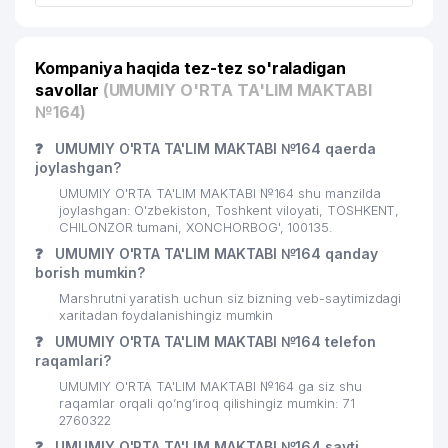
GARANT-INVEST MIKROKREDIT
20
262 м
TASHKILOTI MChJ
Kompaniya haqida tez-tez so'raladigan
OLESYA-KOMMUNALCHI UY-JOY
21
269 м
MULK SHIRKATI
savollar
(UMUMIY O'RTA TA'LIM MAKTABI
№164)
22
HABIB SHOHRUH MChJ
274 м
❓
UMUMIY O'RTA TA'LIM MAKTABI №164 qaerda
23
ASANTI INTERNATIONAL MChJ
277 м
joylashgan?
UMUMIY O'RTA TA'LIM MAKTABI №164 shu manzilda
24
DOLCE FREDDO MChJ
296 м
joylashgan: O'zbekiston, Toshkent viloyati, TOSHKENT,
CHILONZOR tumani, XONCHORBOG', 100135.
LIK FAYZ KOMMUNALCHI UY-JOY
25
299 м
❓
UMUMIY O'RTA TA'LIM MAKTABI №164 qanday
MULK SHIRKATI
borish mumkin?
Marshrutni yaratish uchun siz bizning veb-saytimizdagi
NIKA KOMMUNAL UY-JOY MULK
26
299 м
xaritadan foydalanishingiz mumkin
SHIRKATI
❓
UMUMIY O'RTA TA'LIM MAKTABI №164 telefon
DAVR BANK XUSUSIY AKSIYADORLIK
raqamlari?
27
302 м
TIJORAT BANK CHILANZAR FILIALI
UMUMIY O'RTA TA'LIM MAKTABI №164 ga siz shu
raqamlar orqali qo’ng’iroq qilishingiz mumkin: 71
28
TARONA-MUSIC MChJ
326 м
2760322
❓
UMUMIY O'RTA TA'LIM MAKTABI №164 sayti