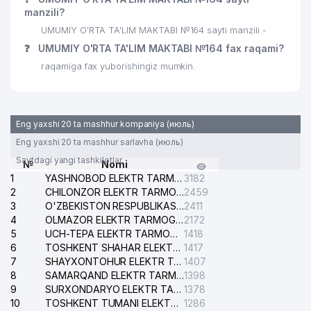
29
MUSIC BRAND SHOP
341 м
manzili?
UMUMIY O'RTA TA'LIM MAKTABI №164 sayti manzili -
30
LOOOK MChJ
351 м
❓
UMUMIY O'RTA TA'LIM MAKTABI №164 fax raqami?
31
CHILONZOR DENTA LYUKS MChJ
353 м
raqamiga fax yuborishingiz mumkin.
32
BEST MEAT TRADE MChJ
354 м
CHILONZOR TUMANI 1-chi
33
355 м
Eng yaxshi 20 ta mashhur kompaniya (июль)
NOTARIAL IDORASI
Eng yaxshi 20 ta mashhur sarlavha (июль)
34
RAZOR GROUP MChJ
357 м
Saytdagi yangi tashkilotlar
№
Nomi
1
YASHNOBOD ELEKTR TARMOG'I NOSOZLIKLARI XIZMATI
3182
PROFI TRAINING NODAVLAT TA'LIM
35
361 м
2
CHILONZOR ELEKTR TARMOG'I NOSOZLIK XIZMATI
2459
MUASSASASI
3
O'ZBEKISTON RESPUBLIKASI BOSH PROKURATURASI ISHONCH TELEFONI
2411
4
OLMAZOR ELEKTR TARMOG'I NOSOZLIKLARI XIZMATI
2172
36
SHERXON SERVIS MChJ
363 м
5
UCH-TEPA ELEKTR TARMOG'I NOSOZLIKLARI XIZMATI
1418
6
TOSHKENT SHAHAR ELEKTR TARMOQLARI KORXONASI AJ
1417
37
ATILLA ICT MChJ
363 м
7
SHAYXONTOHUR ELEKTR TARMOG'I NOSOZLIKLARINI TUZATISH XIZMATI
1407
8
38
AFSONA INVEST MChJ
SAMARQAND ELEKTR TARMOQLARI AJ
1398
368 м
9
SURXONDARYO ELEKTR TARMOQLARI AJ
1378
39
NIKA FARM SERVIS MChJ
370 м
10
TOSHKENT TUMANI ELEKTR TARMOG'I AVARIYA XIZMATI
1286