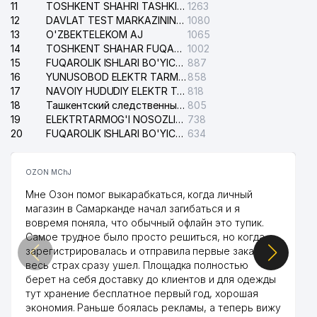
11
TOSHKENT SHAHRI TASHKILOT TELEFONLARI HAQIDA MA'LUMOT BYUROSI
1263
40
FIRDAVS FAYZ BIZNES MChJ
370 м
12
DAVLAT TEST MARKAZINING ISHONCH TELEFONLARI
1080
13
O'ZBEKTELEKOM AJ
1065
41
X GROUP XUSUSIY KORXONASI
372 м
14
TOSHKENT SHAHAR FUQAROLIK ISHLARI BO'YICHA SUDI
1002
15
FUQAROLIK ISHLARI BO'YICHA YAKKASAROY TUMANLARARO SUDI
887
V.V. VAXIDOV NOMLI RESPUBLIKA
16
YUNUSOBOD ELEKTR TARMOG'I NOSOZLIKLARI XIZMATI
858
42
373 м
MAXSUS JARROHLIK
17
NAVOIY HUDUDIY ELEKTR TARMOQLARI KORXONASI AJ
818
18
Ташкентский следственный изолятор
805
43
BEAUTY AROMA MChJ
375 м
19
ELEKTRTARMOG'I NOSOZLIKLARINI TO'ZATISH SERGELI XIZMATI
738
20
FUQAROLIK ISHLARI BO'YICHA UCH-TEPA TUMANI SUDI
634
44
EYFEL PARFUM MChJ
375 м
45
PHARMALINE IMPEXTRADE MChJ
379 м
OZON MChJ
Мне Озон помог выкарабкаться, когда личный
46
CHILONZOR PEDAGOGIKA KOLLEJI
385 м
магазин в Самарканде начал загибаться и я
вовремя поняла, что обычный офлайн это тупик.
47
YASSI DIL SAVDO MChJ
387 м
Самое трудное было просто решиться, но когда
зарегистрировалась и отправила первые заказы,
ROMINA-KOMMUNALCHI UY-JOY
48
389 м
весь страх сразу ушел. Площадка полностью
MULK SHIRKATI
берет на себя доставку до клиентов и для одежды
тут хранение бесплатное первый год, хорошая
BAXT UMID SHIRKATI UY-JOY MULK
49
389 м
экономия. Раньше боялась рекламы, а теперь вижу
SHIRKATI