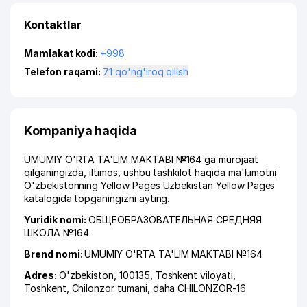
Kontaktlar
Mamlakat kodi:
+998
Telefon raqami:
71 qo'ng'iroq qilish
Kompaniya haqida
UMUMIY O'RTA TA'LIM MAKTABI №164 ga murojaat
qilganingizda, iltimos, ushbu tashkilot haqida ma'lumotni
O'zbekistonning Yellow Pages Uzbekistan Yellow Pages
katalogida topganingizni ayting.
Yuridik nomi:
ОБЩЕОБРАЗОВАТЕЛЬНАЯ СРЕДНЯЯ
ШКОЛА №164
Brend nomi:
UMUMIY O'RTA TA'LIM MAKTABI №164
Adres:
O'zbekiston, 100135,
Toshkent viloyati
,
Toshkent
,
Chilonzor tumani
,
daha CHILONZOR-16