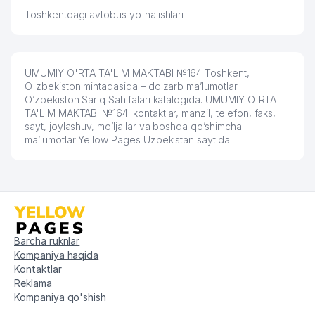
TECHNO-PENA XUSUSIY
60
452 м
Toshkentdagi avtobus yo'nalishlari
KORXONASI
61
RIO CENTRAL PLAYSTATION CLUB
460 м
62
FIRDAVS MEBEL MChJ
468 м
UMUMIY O'RTA TA'LIM MAKTABI №164 Toshkent,
O'zbekiston mintaqasida – dolzarb ma’lumotlar
O’zbekiston Sariq Sahifalari katalogida. UMUMIY O'RTA
63
NUR MED SERVIS MChJ
469 м
TA'LIM MAKTABI №164: kontaktlar, manzil, telefon, faks,
sayt, joylashuv, mo’ljallar va boshqa qo’shimcha
NIZOMIY NOMIDAGI TOSHKENT
ma’lumotlar Yellow Pages Uzbekistan saytida.
64
DAVLAT PEDAGOGIKA
476 м
UNIVERSITETI
65
EXIM ASIA MChJ
490 м
POYTAXT PLYUS BIZNES XUSUSIY
66
491 м
KORXONASI
Barcha ruknlar
67
PAKISTAN SISER INDUSTRIES XK
492 м
Kompaniya haqida
Kontaktlar
JAVOHIR PARTNERS ADVOKATLIK
Reklama
68
496 м
BYUROSI
Kompaniya qo'shish