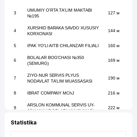
UMUMIY O'RTA TA'LIM MAKTABI
3
127 м
№195
XURSHID BARAKA SAVDO XUSUSIY
4
144 м
KORXONASI
5
IPAK YO'LI AITB CHILANZAR FILIALI
160 м
BOLALAR BOG'CHASI №350
6
169 м
(SEMURG)
ZIYO-NUR SERVIS PLYUS
7
190 м
NODAVLAT TA'LIM MUASSASASI
8
IBRAT COMPANY MChJ
216 м
ARSLON KOMMUNAL SERVIS UY-
9
222 м
JOY MULKDORLARI UYUSHMASI
Statistika
10
LOKON XUSUSIY FIRMASI
223 м
KASIMOVA G.T. YAKKA TARTIBDAGI