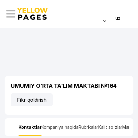
uz
UMUMIY O'RTA TA'LIM MAKTABI №164
Fikr qoldirish
Kontaktlar
Kompaniya haqida
Rubrikalar
Kalit so'zlar
Manzil x