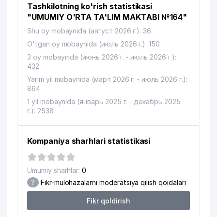
11
231 м
Tashkilotning ko'rish statistikasi
TADBIRKOR
"UMUMIY O'RTA TA'LIM MAKTABI №164"
12
SAMO COOK MChJ
231 м
Shu oy mobaynida (август 2026 г.): 36
TOSHKENT OPTIKAL XUSUSIY
O'tgan oy mobaynida (июль 2026 г.): 150
13
234 м
KORXONASI
3 oy mobaynida (июнь 2026 г. - июль 2026 г.):
432
XATAMKULOV SUNNAT YAKKA
14
235 м
Yarim yil mobaynida (март 2026 г. - июль 2026 г.):
TARTIBDAGI TADBIRKOR
864
15
STOMA LIGHT MChJ
238 м
1 yil mobaynida (январь 2025 г. - декабрь 2025
г.): 2538
SARDOR-MUSIK PLYUS XUSUSIY
16
239 м
KORXONASI
Kompaniya sharhlari statistikasi
GAZARYAN E.S. YAKKA TARTIBDAGI
17
246 м
TADBIRKOR
Umumiy sharhlar:
0
GUNAVSHA-KOMMUNALCHI UY-JOY
18
249 м
?
Fikr-mulohazalarni moderatsiya qilish qoidalari
MULK SHIRKATI
Fikr qoldirish
19
YALPIZ MChJ
254 м