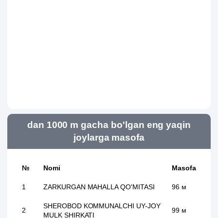
dan 1000 m gacha bo'lgan eng yaqin
joylarga masofa
№
Nomi
Masofa
1
ZARKURGAN MAHALLA QO'MITASI
96 м
SHEROBOD KOMMUNALCHI UY-JOY
2
99 м
MULK SHIRKATI