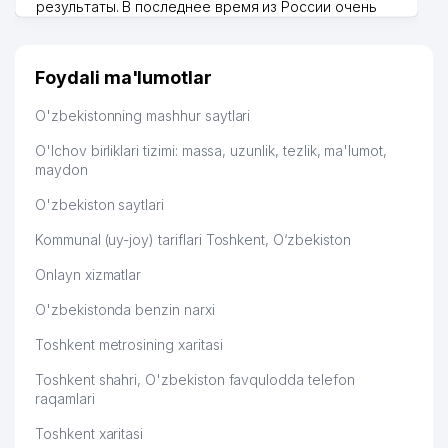
результаты. В последнее время из России очень
FIDOKOR-KOMMUNALCHI UY-JOY
много заказывают, а вначале только по
50
396 м
MULK SHIRKATI
Узбекистану брали, но вяло. Удалось раскрутиться,
дальше развиваюсь потихоньку😊
Foydali ma'lumotlar
51
BEKMAN PLYUS MChJ
408 м
Hamida 03.08.2026 12:45:39
O'zbekistonning mashhur saytlari
52
A'ZAMXON-SHAMS MChJ
409 м
O'lchov birliklari tizimi: massa, uzunlik, tezlik, ma'lumot,
53
ATLAS FRUIT MChJ
410 м
maydon
54
KORIFEY-AUDIT AUDIT FIRMASI
416 м
O'zbekiston saytlari
Kommunal (uy-joy) tariflari Toshkent, O‘zbekiston
55
ATELIER MILANO MChJ
417 м
Onlayn xizmatlar
56
SIFAT-BIZNES-SAVDO MChJ
429 м
O'zbekistonda benzin narxi
57
BINKAT TRADE MChJ
439 м
Toshkent metrosining xaritasi
MIRZAXO'JAEV X.F. YAKKA
58
444 м
TARTIBDAGI TADBIRKOR
Toshkent shahri, O'zbekiston favqulodda telefon
raqamlari
59
YOUNUS LTD XK MChJ
448 м
Toshkent xaritasi