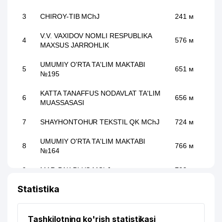
3
CHIROY-TIB MChJ
241 м
V.V. VAXIDOV NOMLI RESPUBLIKA
4
576 м
MAXSUS JARROHLIK
UMUMIY O'RTA TA'LIM MAKTABI
5
651 м
№195
KATTA TANAFFUS NODAVLAT TA'LIM
6
656 м
MUASSASASI
7
SHAYHONTOHUR TEKSTIL QK MChJ
724 м
UMUMIY O'RTA TA'LIM MAKTABI
8
766 м
№164
9
MAR-PAK PLUS MChJ
793 м
Statistika
10
TURKISTON-INVEST AJ
920 м
O' ZBEKISTON DAVLAT JAHON
11
981 м
Tashkilotning ko'rish statistikasi
TILLARI UNIVERSITETI