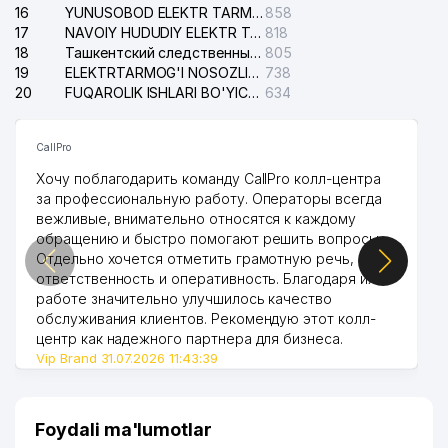
16
YUNUSOBOD ELEKTR TARMOG'I NOSOZLIKLARI XIZMATI
858
17
NAVOIY HUDUDIY ELEKTR TARMOQLARI KORXONASI AJ
818
18
Ташкентский следственный изолятор
805
19
ELEKTRTARMOG'I NOSOZLIKLARINI TO'ZATISH SERGELI XIZMATI
738
20
FUQAROLIK ISHLARI BO'YICHA UCH-TEPA TUMANI SUDI
634
CallPro
Хочу поблагодарить команду CallPro колл-центра
за профессиональную работу. Операторы всегда
вежливые, внимательно относятся к каждому
обращению и быстро помогают решить вопросы.
Отдельно хочется отметить грамотную речь,
ответственность и оперативность. Благодаря их
работе значительно улучшилось качество
обслуживания клиентов. Рекомендую этот колл-
центр как надежного партнера для бизнеса.
Vip Brand 31.07.2026 11:43:39
Foydali ma'lumotlar