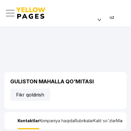
uz
GULISTON MAHALLA QO'MITASI
Fikr qoldirish
Kontaktlar
Kompaniya haqida
Rubrikalar
Kalit so'zlar
Manzil x