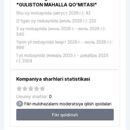
"GULISTON MAHALLA QO'MITASI"
DAROMAD MUNIRA FAYZ TEXTILE
12
983 м
Shu oy mobaynida (август 2026 г.): 42
MChJ
O'tgan oy mobaynida (июль 2026 г.): 222
3 oy mobaynida (июнь 2026 г. - июль 2026 г.):
540
Yarim yil mobaynida (март 2026 г. - июль 2026 г.):
996
1 yil mobaynida (январь 2025 г. - декабрь 2025
г.): 2304
Kompaniya sharhlari statistikasi
Umumiy sharhlar:
0
?
Fikr-mulohazalarni moderatsiya qilish qoidalari
Fikr qoldirish