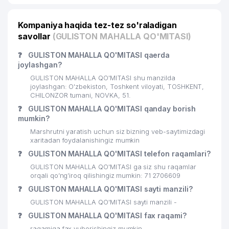
Kompaniya haqida tez-tez so'raladigan
savollar
(GULISTON MAHALLA QO'MITASI)
❓
GULISTON MAHALLA QO'MITASI qaerda
joylashgan?
GULISTON MAHALLA QO'MITASI shu manzilda
joylashgan: O'zbekiston, Toshkent viloyati, TOSHKENT,
CHILONZOR tumani, NOVKA, 51.
❓
GULISTON MAHALLA QO'MITASI qanday borish
mumkin?
Marshrutni yaratish uchun siz bizning veb-saytimizdagi
xaritadan foydalanishingiz mumkin
❓
GULISTON MAHALLA QO'MITASI telefon raqamlari?
GULISTON MAHALLA QO'MITASI ga siz shu raqamlar
orqali qo’ng’iroq qilishingiz mumkin: 71 2706609
❓
GULISTON MAHALLA QO'MITASI sayti manzili?
GULISTON MAHALLA QO'MITASI sayti manzili -
❓
GULISTON MAHALLA QO'MITASI fax raqami?
raqamiga fax yuborishingiz mumkin.