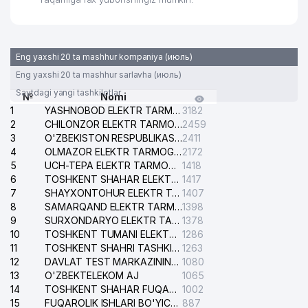
Eng yaxshi 20 ta mashhur kompaniya (июль)
Eng yaxshi 20 ta mashhur sarlavha (июль)
Saytdagi yangi tashkilotlar
№
Nomi
1
YASHNOBOD ELEKTR TARMOG'I NOSOZLIKLARI XIZMATI
3182
2
CHILONZOR ELEKTR TARMOG'I NOSOZLIK XIZMATI
2459
3
O'ZBEKISTON RESPUBLIKASI BOSH PROKURATURASI ISHONCH TELEFONI
2411
4
OLMAZOR ELEKTR TARMOG'I NOSOZLIKLARI XIZMATI
2172
5
UCH-TEPA ELEKTR TARMOG'I NOSOZLIKLARI XIZMATI
1418
6
TOSHKENT SHAHAR ELEKTR TARMOQLARI KORXONASI AJ
1417
7
SHAYXONTOHUR ELEKTR TARMOG'I NOSOZLIKLARINI TUZATISH XIZMATI
1407
8
SAMARQAND ELEKTR TARMOQLARI AJ
1398
9
SURXONDARYO ELEKTR TARMOQLARI AJ
1378
10
TOSHKENT TUMANI ELEKTR TARMOG'I AVARIYA XIZMATI
1286
11
TOSHKENT SHAHRI TASHKILOT TELEFONLARI HAQIDA MA'LUMOT BYUROSI
1263
12
DAVLAT TEST MARKAZINING ISHONCH TELEFONLARI
1080
13
O'ZBEKTELEKOM AJ
1065
14
TOSHKENT SHAHAR FUQAROLIK ISHLARI BO'YICHA SUDI
1002
15
FUQAROLIK ISHLARI BO'YICHA YAKKASAROY TUMANLARARO SUDI
887