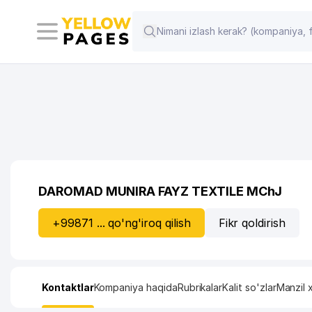
DAROMAD MUNIRA FAYZ TEXTILE MChJ
+99871 ... qo'ng'iroq qilish
Fikr qoldirish
Kontaktlar
Kompaniya haqida
Rubrikalar
Kalit so'zlar
Manzil x