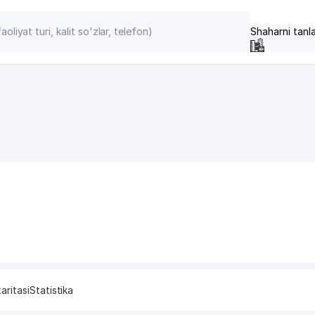
Shaharni tanl
aritasi
Statistika