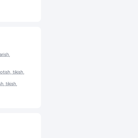
arish
,
otish, tikish
,
h, tikish
,