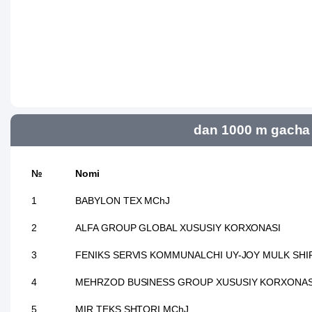
dan 1000 m gacha 
№
Nomi
1
BABYLON TEX MChJ
2
ALFA GROUP GLOBAL XUSUSIY KORXONASI
3
FENIKS SERVIS KOMMUNALCHI UY-JOY MULK SHI
4
MEHRZOD BUSINESS GROUP XUSUSIY KORXONAS
5
MIR TEKS SHTORI MChJ