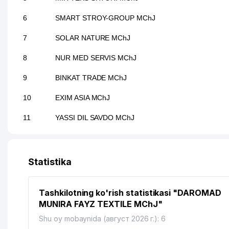
6
SMART STROY-GROUP MChJ
7
SOLAR NATURE MChJ
8
NUR MED SERVIS MChJ
9
BINKAT TRADE MChJ
10
EXIM ASIA MChJ
11
YASSI DIL SAVDO MChJ
12
LIВINVЕSТ MChJ
13
2-KATARTOL MAHALLA QO'MITASI
Statistika
14
KANS-SARBON MChJ
Tashkilotning ko'rish statistikasi "DAROMAD
15
BAXT UMID SHIRKATI UY-JOY MULK SHIRKATI
MUNIRA FAYZ TEXTILE MChJ"
16
ARSLON KOMMUNAL SERVIS UY-JOY MULKDORLA
Shu oy mobaynida (август 2026 г.): 6