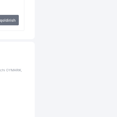
392 м
399 м
 qoldirish
402 м
416 м
422 м
440 м
447 м
-chi OYMARIK,
452 м
470 м
482 м
482 м
483 м