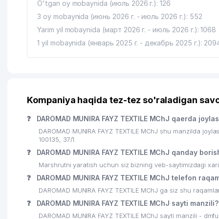
O'tgan oy mobaynida (июль 2026 г.): 126
17
TOSHKENT SHAHAR BO'YICHA DAVLAT BOJXONA
3 oy mobaynida (июнь 2026 г. - июль 2026 г.): 552
18
FORTE ELITE PLAST MChJ
Yarim yil mobaynida (март 2026 г. - июль 2026 г.): 1068
1 yil mobaynida (январь 2025 г. - декабрь 2025 г.): 209
19
TARONA-MUSIC MChJ
20
MUSIC BRAND SHOP
21
SAYHUN SERVIS KOMMUNALCHI UY-JOY MULK SHI
Kompaniya haqida tez-tez so'raladigan savo
22
BILOL FARM SHIFO MChJ
❓
DAROMAD MUNIRA FAYZ TEXTILE MChJ qaerda joyla
23
SINGAPUR INSTITUTE O'QUV-RESURS MARKAZI
DAROMAD MUNIRA FAYZ TEXTILE MChJ shu manzilda joylashg
100135, 37/1.
24
BOOMERANG GROUP MChJ
❓
DAROMAD MUNIRA FAYZ TEXTILE MChJ qanday boris
25
KANDOR DIAMOND
Marshrutni yaratish uchun siz bizning veb-saytimizdagi xa
❓
DAROMAD MUNIRA FAYZ TEXTILE MChJ telefon raqam
26
MANAGEMENT DEVELOPMENT INSTITUTE OF SING
DAROMAD MUNIRA FAYZ TEXTILE MChJ ga siz shu raqamlar orq
27
USMONOV ABSALAM MEDICAL SERVICE XUSUSIY
❓
DAROMAD MUNIRA FAYZ TEXTILE MChJ sayti manzili?
DAROMAD MUNIRA FAYZ TEXTILE MChJ sayti manzili - dmfu
28
ASIA COMPANY MChJ