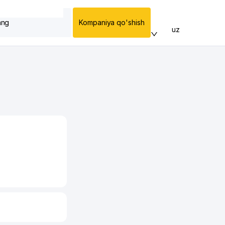
ang
Kompaniya qo'shish
uz