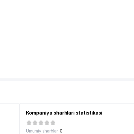
Kompaniya sharhlari statistikasi
RI UYUSHMASI
Umumiy sharhlar:
0