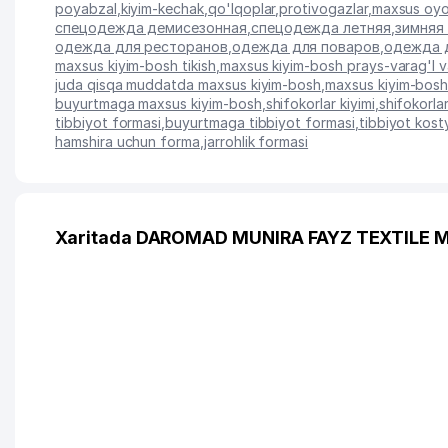
poyabzal
,
kiyim-kechak
,
qo'lqoplar
,
protivogazlar
,
maxsus oyo
спецодежда демисезонная
,
спецодежда летняя
,
зимняя
одежда для ресторанов
,
одежда для поваров
,
одежда 
maxsus kiyim-bosh tikish
,
maxsus kiyim-bosh prays-varag'I v
juda qisqa muddatda maxsus kiyim-bosh
,
maxsus kiyim-bosh 
buyurtmaga maxsus kiyim-bosh
,
shifokorlar kiyimi
,
shifokorla
tibbiyot formasi
,
buyurtmaga tibbiyot formasi
,
tibbiyot kost
hamshira uchun forma
,
jarrohlik formasi
Xaritada DAROMAD MUNIRA FAYZ TEXTILE M