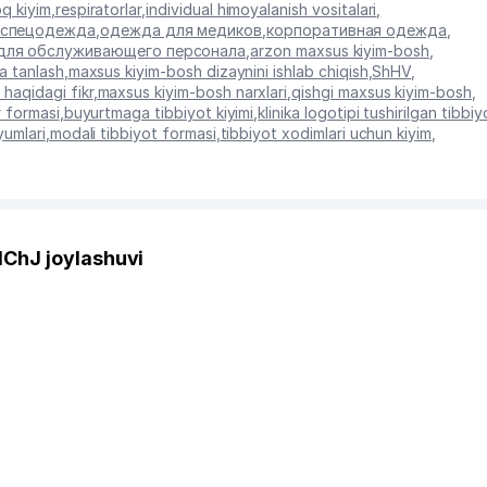
q kiyim
,
respiratorlar
,
individual himoyalanish vositalari
,
 спецодежда
,
одежда для медиков
,
корпоративная одежда
,
для обслуживающего персонала
,
arzon maxsus kiyim-bosh
,
a tanlash
,
maxsus kiyim-bosh dizaynini ishlab chiqish
,
ShHV
,
haqidagi fikr
,
maxsus kiyim-bosh narxlari
,
qishgi maxsus kiyim-bosh
,
r formasi
,
buyurtmaga tibbiyot kiyimi
,
klinika logotipi tushirilgan tibbiy
yumlari
,
modali tibbiyot formasi
,
tibbiyot xodimlari uchun kiyim
,
ChJ joylashuvi