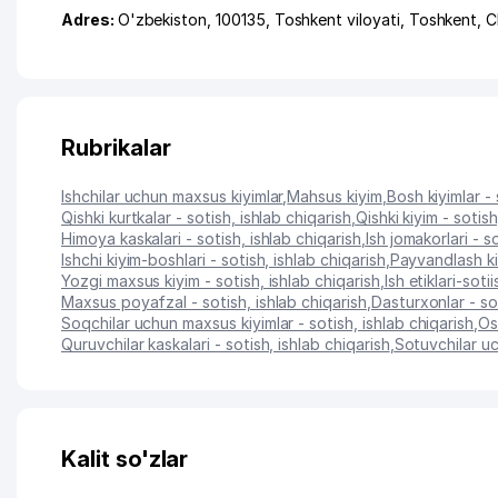
Adres:
O'zbekiston, 100135,
Toshkent viloyati
,
Toshkent
,
C
Rubrikalar
Ishchilar uchun maxsus kiyimlar
,
Mahsus kiyim
,
Bosh kiyimlar - 
Qishki kurtkalar - sotish, ishlab chiqarish
,
Qishki kiyim - sotish
Himoya kaskalari - sotish, ishlab chiqarish
,
Ish jomakorlari - s
Ishchi kiyim-boshlari - sotish, ishlab chiqarish
,
Payvandlash kiy
Yozgi maxsus kiyim - sotish, ishlab chiqarish
,
Ish etiklari-soti
Maxsus poyafzal - sotish, ishlab chiqarish
,
Dasturxonlar - so
Soqchilar uchun maxsus kiyimlar - sotish, ishlab chiqarish
,
Os
Quruvchilar kaskalari - sotish, ishlab chiqarish
,
Sotuvchilar uc
Kalit so'zlar