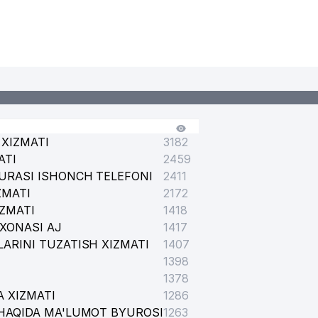
I
XIZMATI
3182
ATI
2459
URASI ISHONCH TELEFONI
2411
ZMATI
2172
IZMATI
1418
XONASI AJ
1417
ARINI TUZATISH XIZMATI
1407
HIRKATI
1398
1378
 XIZMATI
1286
HAQIDA MA'LUMOT BYUROSI
1263