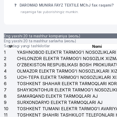
❓
DAROMAD MUNIRA FAYZ TEXTILE MChJ fax raqami?
29
DINA TEX MChJ
raqamiga fax yuborishingiz mumkin.
30
ASANTI INTERNATIONAL MChJ
31
ZAR-STOM MChJ
Eng yaxshi 20 ta mashhur kompaniya (июль)
32
DOLCE FREDDO MChJ
Eng yaxshi 20 ta mashhur sarlavha (июль)
Saytdagi yangi tashkilotlar
№
Nomi
33
BURIGAR MAHALLA QO'MITASI MAHALLA QO'MITAS
1
YASHNOBOD ELEKTR TARMOG'I NOSOZLIKLARI 
2
CHILONZOR ELEKTR TARMOG'I NOSOZLIK XIZM
34
LUTF-JAMOL MChJ
3
O'ZBEKISTON RESPUBLIKASI BOSH PROKURAT
4
35
OLMAZOR ELEKTR TARMOG'I NOSOZLIKLARI XI
PLAST HAMIDULLА MChJ
5
UCH-TEPA ELEKTR TARMOG'I NOSOZLIKLARI X
36
FIDOKOR-KOMMUNALCHI UY-JOY MULK SHIRKATI
6
TOSHKENT SHAHAR ELEKTR TARMOQLARI KOR
7
SHAYXONTOHUR ELEKTR TARMOG'I NOSOZLIKL
37
OLTMISH UCH KOMMUNAL SERVIS UY-JOY MULK S
8
SAMARQAND ELEKTR TARMOQLARI AJ
38
UMUMIY O'RTA TA'LIM MAKTABI №195
9
SURXONDARYO ELEKTR TARMOQLARI AJ
10
TOSHKENT TUMANI ELEKTR TARMOG'I AVARIYA
39
VITA-STIMUL-SERVIS MChJ
11
TOSHKENT SHAHRI TASHKILOT TELEFONLARI 