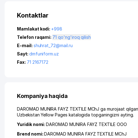
Kontaktlar
Mamlakat kodi:
+998
Telefon raqami:
71 qo'ng'iroq qilish
E-mail:
shuhrat_72@mail.ru
Sayt:
dmfuniform.uz
Fax:
71 2167172
Kompaniya haqida
DAROMAD MUNIRA FAYZ TEXTILE MChJ ga murojaat qilganingi
Uzbekistan Yellow Pages katalogida topganingizni ayting.
Yuridik nomi:
DAROMAD MUNIRA FAYZ TEXTILE ООО
Brend nomi:
DAROMAD MUNIRA FAYZ TEXTILE MChJ