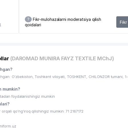
 BOSHQARMASI
?
Fikr-mulohazalarni moderatsiya qilish
Fikr
qoidalari
4
RKATI
llar
(DAROMAD MUNIRA FAYZ TEXTILE MChJ)
shgan?
an: O'zbekiston, Toshkent viloyati, TOSHKENT, CHILONZOR tumani, 1
h mumkin?
ritadan foydalanishingiz mumkin
lari?
APORE (MDIS) IN TASHKENT
ali qo’ng’iroq qilishingiz mumkin: 71 2167172
 KORXONASI
niform.uz