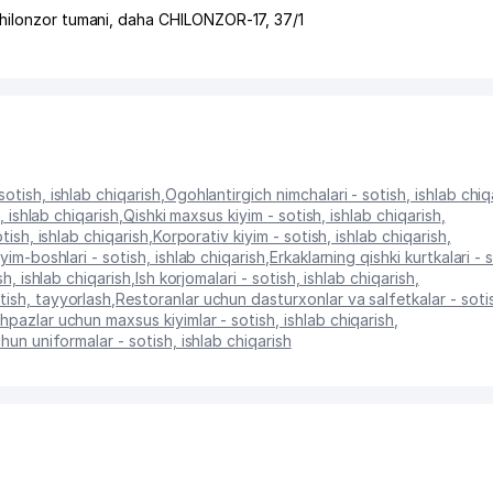
hilonzor tumani
,
daha CHILONZOR-17
, 37/1
sotish, ishlab chiqarish
,
Ogohlantirgich nimchalari - sotish, ishlab chiq
, ishlab chiqarish
,
Qishki maxsus kiyim - sotish, ishlab chiqarish
,
otish, ishlab chiqarish
,
Korporativ kiyim - sotish, ishlab chiqarish
,
im-boshlari - sotish, ishlab chiqarish
,
Erkaklarning qishki kurtkalari - s
ish, ishlab chiqarish
,
Ish korjomalari - sotish, ishlab chiqarish
,
tish, tayyorlash
,
Restoranlar uchun dasturxonlar va salfetkalar - sotis
hpazlar uchun maxsus kiyimlar - sotish, ishlab chiqarish
,
hun uniformalar - sotish, ishlab chiqarish