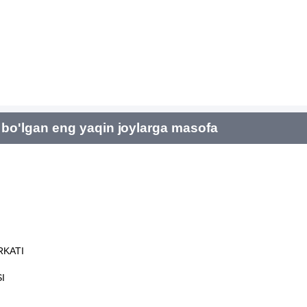
bo'lgan eng yaqin joylarga masofa
RKATI
I