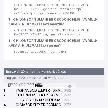
CHILONZOR TUMANI ER OBODONCHILIGI VA MULK
KADASTRI XIZMATI ga siz shu raqamlar orqali
qo’ng’iroq qilishingiz mumkin: 71 2792106
❓
CHILONZOR TUMANI ER OBODONCHILIGI VA MULK
KADASTRI XIZMATI sayti manzili?
CHILONZOR TUMANI ER OBODONCHILIGI VA MULK
KADASTRI XIZMATI sayti manzili - kadastr.uz
❓
CHILONZOR TUMANI ER OBODONCHILIGI VA MULK
KADASTRI XIZMATI fax raqami?
raqamiga fax yuborishingiz mumkin.
Eng yaxshi 20 ta mashhur kompaniya (июль)
Eng yaxshi 20 ta mashhur sarlavha (июль)
Saytdagi yangi tashkilotlar
№
Nomi
1
YASHNOBOD ELEKTR TARMOG'I NOSOZLIKLARI XIZMATI
3182
2
CHILONZOR ELEKTR TARMOG'I NOSOZLIK XIZMATI
2459
3
O'ZBEKISTON RESPUBLIKASI BOSH PROKURATURASI ISHONCH TELEFONI
2411
4
OLMAZOR ELEKTR TARMOG'I NOSOZLIKLARI XIZMATI
2172