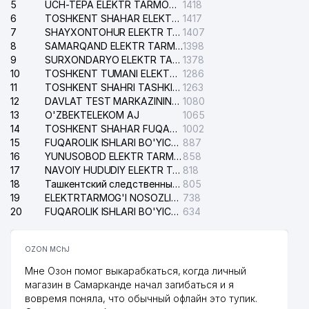
5
UCH-TEPA ELEKTR TARMOG'I NOSOZLIKLARI XIZMATI
1418
6
TOSHKENT SHAHAR ELEKTR TARMOQLARI KORXONASI AJ
1417
7
SHAYXONTOHUR ELEKTR TARMOG'I NOSOZLIKLARINI TUZATISH XIZMATI
1407
8
SAMARQAND ELEKTR TARMOQLARI AJ
1398
9
SURXONDARYO ELEKTR TARMOQLARI AJ
1378
10
TOSHKENT TUMANI ELEKTR TARMOG'I AVARIYA XIZMATI
1286
11
TOSHKENT SHAHRI TASHKILOT TELEFONLARI HAQIDA MA'LUMOT BYUROSI
1263
12
DAVLAT TEST MARKAZINING ISHONCH TELEFONLARI
1080
13
O'ZBEKTELEKOM AJ
1065
14
TOSHKENT SHAHAR FUQAROLIK ISHLARI BO'YICHA SUDI
1002
15
FUQAROLIK ISHLARI BO'YICHA YAKKASAROY TUMANLARARO SUDI
887
16
YUNUSOBOD ELEKTR TARMOG'I NOSOZLIKLARI XIZMATI
858
17
NAVOIY HUDUDIY ELEKTR TARMOQLARI KORXONASI AJ
818
18
Ташкентский следственный изолятор
805
19
ELEKTRTARMOG'I NOSOZLIKLARINI TO'ZATISH SERGELI XIZMATI
738
20
FUQAROLIK ISHLARI BO'YICHA UCH-TEPA TUMANI SUDI
634
OZON MChJ
Мне Озон помог выкарабкаться, когда личный
магазин в Самарканде начал загибаться и я
вовремя поняла, что обычный офлайн это тупик.