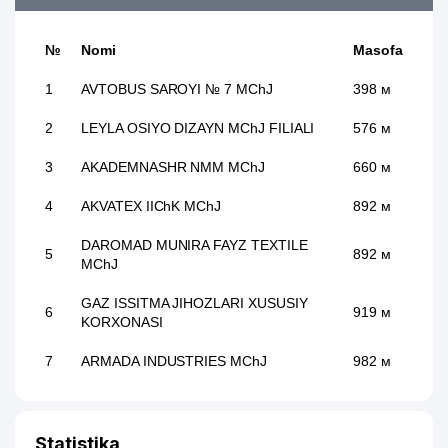
№
Nomi
Masofa
1
AVTOBUS SAROYI № 7 MChJ
398 м
2
LEYLA OSIYO DIZAYN MChJ FILIALI
576 м
3
AKADEMNASHR NMM MChJ
660 м
4
AKVATEX IIChK MChJ
892 м
DAROMAD MUNIRA FAYZ TEXTILE
5
892 м
MChJ
GAZ ISSITMA JIHOZLARI XUSUSIY
6
919 м
KORXONASI
7
ARMADA INDUSTRIES MChJ
982 м
Statistika