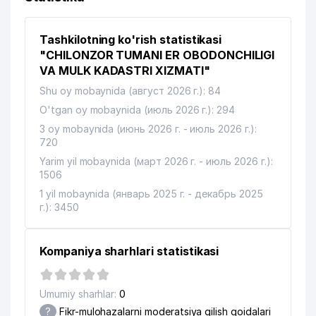
Tashkilotning ko'rish statistikasi
"CHILONZOR TUMANI ER OBODONCHILIGI
VA MULK KADASTRI XIZMATI"
Shu oy mobaynida (август 2026 г.): 84
O'tgan oy mobaynida (июль 2026 г.): 294
3 oy mobaynida (июнь 2026 г. - июль 2026 г.):
720
Yarim yil mobaynida (март 2026 г. - июль 2026 г.):
1506
1 yil mobaynida (январь 2025 г. - декабрь 2025
г.): 3450
Kompaniya sharhlari statistikasi
Umumiy sharhlar:
0
?
Fikr-mulohazalarni moderatsiya qilish qoidalari