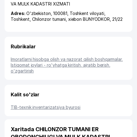
VA MULK KADASTRI XIZMATI
Adres:
O'zbekiston, 100081,
Toshkent viloyati
,
Toshkent
,
Chilonzor tumani
,
xiеbon BUNYODKOR
, 21/22
Rubrikalar
Imoratlarni hisobga olish va nazorat qilish boshqarmalar
,
Istiqomat joylari - ro'yhatga kiritish, ajratib berish,
o'zgartirish
Kalit so'zlar
TIB-texnik inventarizatsiya byurosi
Xaritada CHILONZOR TUMANI ER
OBODONCHILIGI VA MULK KADASTRI