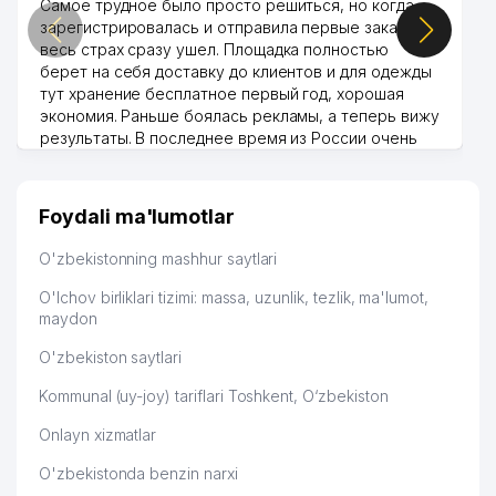
Самое трудное было просто решиться, но когда
зарегистрировалась и отправила первые заказы,
весь страх сразу ушел. Площадка полностью
берет на себя доставку до клиентов и для одежды
тут хранение бесплатное первый год, хорошая
экономия. Раньше боялась рекламы, а теперь вижу
результаты. В последнее время из России очень
много заказывают, а вначале только по
Узбекистану брали, но вяло. Удалось раскрутиться,
дальше развиваюсь потихоньку😊
Foydali ma'lumotlar
Hamida 03.08.2026 12:45:39
O'zbekistonning mashhur saytlari
O'lchov birliklari tizimi: massa, uzunlik, tezlik, ma'lumot,
maydon
O'zbekiston saytlari
Kommunal (uy-joy) tariflari Toshkent, O‘zbekiston
Onlayn xizmatlar
O'zbekistonda benzin narxi