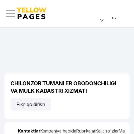
uz
CHILONZOR TUMANI ER OBODONCHILIGI
VA MULK KADASTRI XIZMATI
Fikr qoldirish
Kontaktlar
Kompaniya haqida
Rubrikalar
Kalit so'zlar
Manzil x