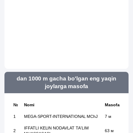
dan 1000 m gacha bo'lgan eng yaqin
joylarga masofa
№
Nomi
Masofa
1
MEGA-SPORT-INTERNATIONAL MChJ
7 м
IFFATLI KELIN NODAVLAT TA'LIM
2
63 м