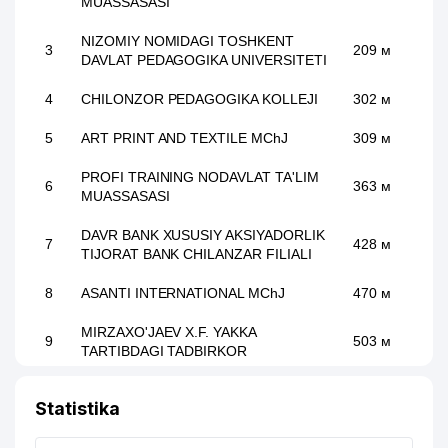
MUASSASASI
NIZOMIY NOMIDAGI TOSHKENT
3
209 м
DAVLAT PEDAGOGIKA UNIVERSITETI
4
CHILONZOR PEDAGOGIKA KOLLEJI
302 м
5
ART PRINT AND TEXTILE MChJ
309 м
PROFI TRAINING NODAVLAT TA'LIM
6
363 м
MUASSASASI
DAVR BANK XUSUSIY AKSIYADORLIK
7
428 м
TIJORAT BANK CHILANZAR FILIALI
8
ASANTI INTERNATIONAL MChJ
470 м
MIRZAXO'JAEV X.F. YAKKA
9
503 м
TARTIBDAGI TADBIRKOR
10
XORAZM SHAKAR MChJ
506 м
Statistika
11
GAZON AVANGARD MChJ
520 м