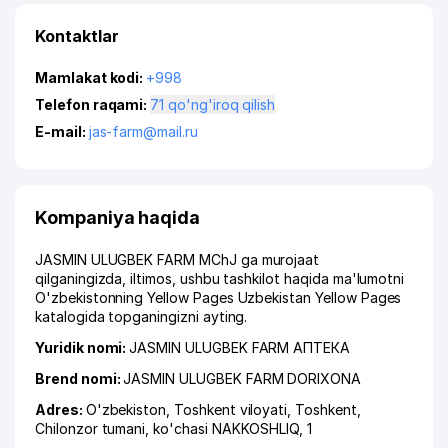
Kontaktlar
Mamlakat kodi:
+998
Telefon raqami:
71 qo'ng'iroq qilish
E-mail:
jas-farm@mail.ru
Kompaniya haqida
JASMIN ULUGBEK FARM MChJ ga murojaat
qilganingizda, iltimos, ushbu tashkilot haqida ma'lumotni
O'zbekistonning Yellow Pages Uzbekistan Yellow Pages
katalogida topganingizni ayting.
Yuridik nomi:
JASMIN ULUGBEK FARM АПТЕКА
Brend nomi:
JASMIN ULUGBEK FARM DORIXONA
Adres:
O'zbekiston,
Toshkent viloyati
,
Toshkent
,
Chilonzor tumani
,
ko'chasi NAKKOSHLIQ
, 1