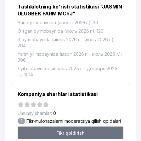
Tashkilotning ko'rish statistikasi "JASMIN
12
KORIFEY-AUDIT AUDIT FIRMASI
528 м
ULUGBEK FARM MChJ"
INTEGRO RENTAL BUSINESS XK
13
563 м
Shu oy mobaynida (август 2026 г.): 30
MChJ
O'tgan oy mobaynida (июль 2026 г.): 120
14
TOSHKENT KISLOROD ZAVODI DK
567 м
3 oy mobaynida (июнь 2026 г. - июль 2026 г.):
264
15
ANGLESEY FOOD MChJ
598 м
Yarim yil mobaynida (март 2026 г. - июль 2026 г.):
396
16
IBRAT COMPANY MChJ
618 м
1 yil mobaynida (январь 2025 г. - декабрь 2025
17
BINKAT TRADE MChJ
636 м
г.): 1014
18
NUR MED SERVIS MChJ
641 м
Kompaniya sharhlari statistikasi
SERVER-SERVIS-PLYUS XUSUSIY
19
670 м
KORXONASI
Umumiy sharhlar:
0
UMUMIY O'RTA TA'LIM MAKTABI
20
671 м
?
Fikr-mulohazalarni moderatsiya qilish qoidalari
№131
Fikr qoldirish
UMUMIY O'RTA TA'LIM MAKTABI
21
685 м
№164