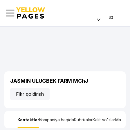
uz
JASMIN ULUGBEK FARM MChJ
Fikr qoldirish
Kontaktlar
Kompaniya haqida
Rubrikalar
Kalit so'zlar
Manzil x