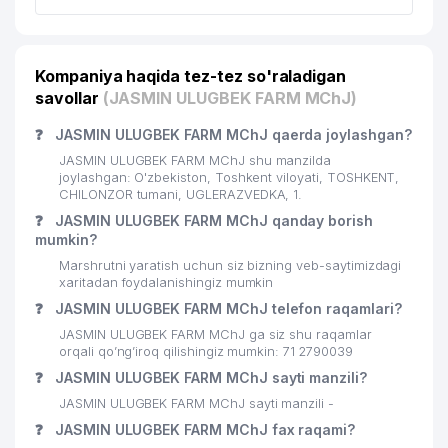
CHILANZAR TUMANI STATISTIKA
22
693 м
BOSHQARMASI
Kompaniya haqida tez-tez so'raladigan
savollar
23
CHILONZOR TUMANI HOKIMIYATI
(JASMIN ULUGBEK FARM MChJ)
695 м
❓
JASMIN ULUGBEK FARM MChJ qaerda joylashgan?
UMUMIY O'RTA TA'LIM MAKTABI
24
806 м
№195
JASMIN ULUGBEK FARM MChJ shu manzilda
joylashgan: O'zbekiston, Toshkent viloyati, TOSHKENT,
25
JAMOLIDDIN DENTA MChJ
814 м
CHILONZOR tumani, UGLERAZVEDKA, 1.
❓
JASMIN ULUGBEK FARM MChJ qanday borish
26
AMPULA FARM MChJ
821 м
mumkin?
Marshrutni yaratish uchun siz bizning veb-saytimizdagi
RESPUBLIKA SHOSHILINCH TIBBIY
27
840 м
xaritadan foydalanishingiz mumkin
YORDAM ILMIY MARKAZI
❓
JASMIN ULUGBEK FARM MChJ telefon raqamlari?
28
ADVISE AND AUDIT MChJ
882 м
JASMIN ULUGBEK FARM MChJ ga siz shu raqamlar
orqali qo’ng’iroq qilishingiz mumkin: 71 2790039
29
BILIMINTERTRANS MChJ
885 м
❓
JASMIN ULUGBEK FARM MChJ sayti manzili?
JASMIN ULUGBEK FARM MChJ sayti manzili -
30
BABYLON TEX MChJ
888 м
❓
JASMIN ULUGBEK FARM MChJ fax raqami?
DAROMAD MUNIRA FAYZ TEXTILE