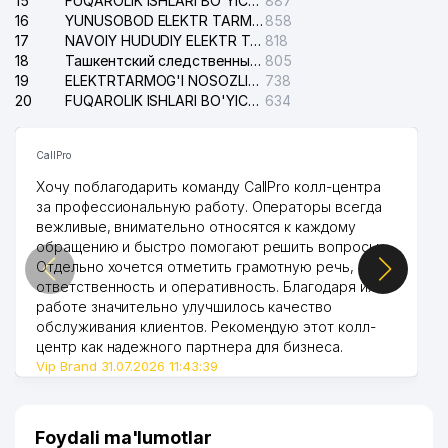
15
FUQAROLIK ISHLARI BO'YICHA YAKKASAROY TUMANLARARO SUDI
887
PROVENT AIRCOOL ENGINEERING
16
YUNUSOBOD ELEKTR TARMOG'I NOSOZLIKLARI XIZMATI
858
40
984 м
MChJ
17
NAVOIY HUDUDIY ELEKTR TARMOQLARI KORXONASI AJ
818
18
Ташкентский следственный изолятор
805
41
EUROASIA INSURANCE QK MChJ
988 м
19
ELEKTRTARMOG'I NOSOZLIKLARINI TO'ZATISH SERGELI XIZMATI
738
20
FUQAROLIK ISHLARI BO'YICHA UCH-TEPA TUMANI SUDI
634
UMUMIY O'RTA TA'LIM MAKTABI
42
991 м
№188
CallPro
43
ALL BIZ GROUP II MChJ
996 м
Хочу поблагодарить команду CallPro колл-центра
за профессиональную работу. Операторы всегда
44
IZZ EXPRESS MChJ
998 м
вежливые, внимательно относятся к каждому
обращению и быстро помогают решить вопросы.
Отдельно хочется отметить грамотную речь,
ответственность и оперативность. Благодаря их
работе значительно улучшилось качество
обслуживания клиентов. Рекомендую этот колл-
центр как надежного партнера для бизнеса.
Vip Brand 31.07.2026 11:43:39
Foydali ma'lumotlar