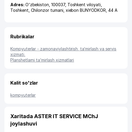
Adres:
O'zbekiston, 100037,
Toshkent viloyati
,
Toshkent
,
Chilonzor tumani
,
xiеbon BUNYODKOR
, 44 А
Rubrikalar
Kompyuterlar - zamonaviylashtirish, ta‘mirlash va servis
xizmati
,
Planshetlarni ta’mirlash xizmatlari
Kalit so'zlar
kompyuterlar
Xaritada ASTER IT SERVICE MChJ
joylashuvi