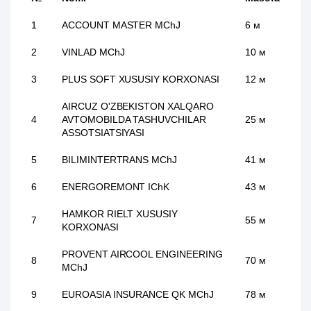
1
ACCOUNT MASTER MChJ
6 м
2
VINLAD MChJ
10 м
3
PLUS SOFT XUSUSIY KORXONASI
12 м
AIRCUZ O'ZBEKISTON XALQARO
4
AVTOMOBILDA TASHUVCHILAR
25 м
ASSOTSIATSIYASI
5
BILIMINTERTRANS MChJ
41 м
6
ENERGOREMONT IChK
43 м
HAMKOR RIELT XUSUSIY
7
55 м
KORXONASI
PROVENT AIRCOOL ENGINEERING
8
70 м
MChJ
9
EUROASIA INSURANCE QK MChJ
78 м