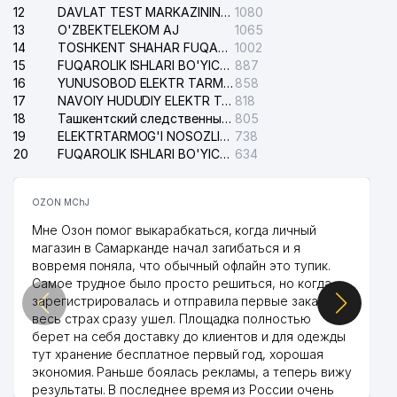
12
DAVLAT TEST MARKAZINING ISHONCH TELEFONLARI
1080
40
AZIA BUSINESS PAPER XK MChJ
246 м
13
O'ZBEKTELEKOM AJ
1065
14
TOSHKENT SHAHAR FUQAROLIK ISHLARI BO'YICHA SUDI
1002
41
ANIS GROUP MChJ
266 м
15
FUQAROLIK ISHLARI BO'YICHA YAKKASAROY TUMANLARARO SUDI
887
16
YUNUSOBOD ELEKTR TARMOG'I NOSOZLIKLARI XIZMATI
858
42
ODIL SUDLOV-PRAVOSUDIYE UK
267 м
17
NAVOIY HUDUDIY ELEKTR TARMOQLARI KORXONASI AJ
818
18
Ташкентский следственный изолятор
805
43
GOODZONE TRADING MChJ
271 м
19
ELEKTRTARMOG'I NOSOZLIKLARINI TO'ZATISH SERGELI XIZMATI
738
20
FUQAROLIK ISHLARI BO'YICHA UCH-TEPA TUMANI SUDI
634
TOSHKENT VILOYATI IQTISODIY
44
271 м
SUDI
OZON MChJ
NOR-TIBBIYOT XUSUSIY
45
273 м
Мне Озон помог выкарабкаться, когда личный
KORXONASI
магазин в Самарканде начал загибаться и я
вовремя поняла, что обычный офлайн это тупик.
46
AVAN SELLING GROUP MChJ
274 м
Самое трудное было просто решиться, но когда
зарегистрировалась и отправила первые заказы,
47
GEOINFORMKADASTR DUK
284 м
весь страх сразу ушел. Площадка полностью
берет на себя доставку до клиентов и для одежды
O'ZBEKISTON RESPUBLIKASI OLIY
тут хранение бесплатное первый год, хорошая
48
SUD KENGASHI HUZURIDAGI
289 м
экономия. Раньше боялась рекламы, а теперь вижу
SUDYALAR OLIY MAKTABI DK
результаты. В последнее время из России очень