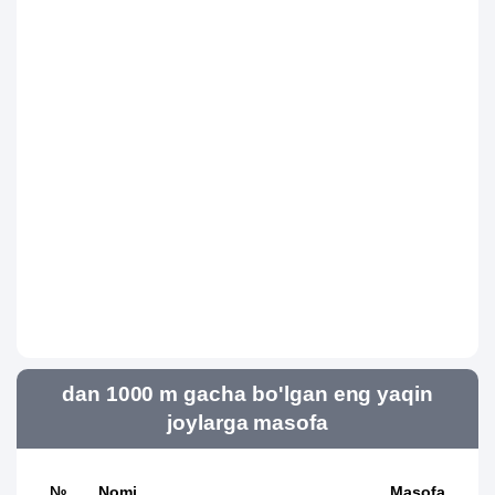
dan 1000 m gacha bo'lgan eng yaqin
joylarga masofa
№
Nomi
Masofa