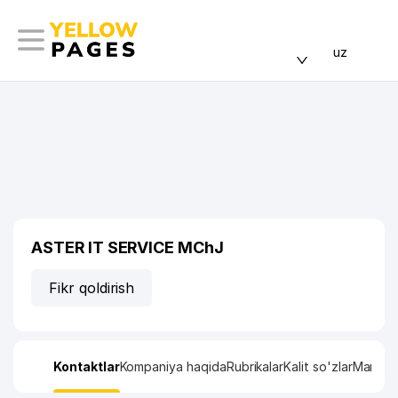
uz
ASTER IT SERVICE MChJ
Fikr qoldirish
Kontaktlar
Kompaniya haqida
Rubrikalar
Kalit so'zlar
Manzil x