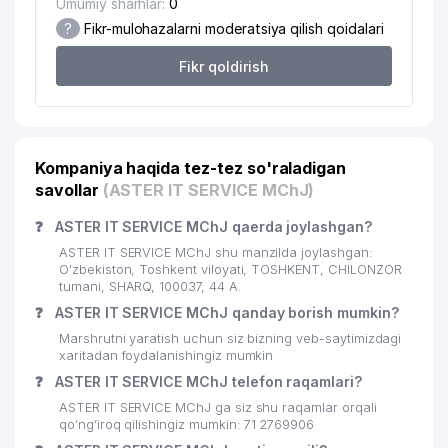
Umumiy sharhlar:
0
?
Fikr-mulohazalarni moderatsiya qilish qoidalari
21
AKKUENERGO MChJ
131 м
Fikr qoldirish
22
AUDIT-VARN MChJ
131 м
O'ZBEKISTON PSILOGLAR
23
131 м
UYUSHMASI NNT
Kompaniya haqida tez-tez so'raladigan
24
ANTALIYA SERVIS MChJ
131 м
savollar
(ASTER IT SERVICE MChJ)
TURAN OUTSOURSING SERVICE
25
132 м
❓
ASTER IT SERVICE MChJ qaerda joylashgan?
MChJ
ASTER IT SERVICE MChJ shu manzilda joylashgan:
26
MIKRO GRAND MChJ
141 м
O'zbekiston, Toshkent viloyati, TOSHKENT, CHILONZOR
tumani, SHARQ, 100037, 44 А.
27
NE'MATJON BROK SERVIS MChJ
142 м
❓
ASTER IT SERVICE MChJ qanday borish mumkin?
Marshrutni yaratish uchun siz bizning veb-saytimizdagi
28
UMERA-DEVELOPMENT MChJ
143 м
xaritadan foydalanishingiz mumkin
❓
ASTER IT SERVICE MChJ telefon raqamlari?
29
CHERSI MChJ
145 м
ASTER IT SERVICE MChJ ga siz shu raqamlar orqali
30
INTER CAPITAL QK MChJ
147 м
qo’ng’iroq qilishingiz mumkin: 71 2769906