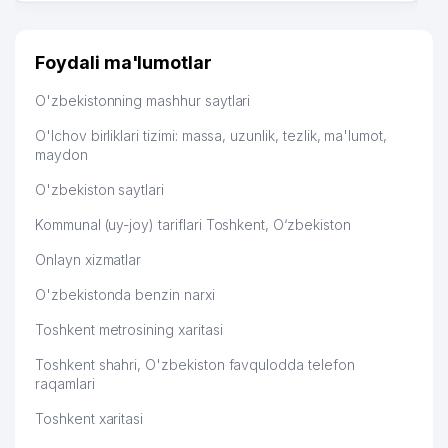
O'ZBEKISTON RESPUBLIKASI
много заказывают, а вначале только по
49
DAVLAT SOLIQ QO'MITASI
302 м
Узбекистану брали, но вяло. Удалось раскрутиться,
HUZURIDAGI KADASTR AGENTLIGI
дальше развиваюсь потихоньку😊
Foydali ma'lumotlar
Hamida 03.08.2026 12:45:39
O'ZBEKINVEST ASSISTANS SERVIS
50
306 м
O'zbekistonning mashhur saytlari
AGENTLIGI
O'lchov birliklari tizimi: massa, uzunlik, tezlik, ma'lumot,
TOSHKENT SHAHAR IQTISODIY
maydon
51
309 м
SUDI
O'zbekiston saytlari
SARVAR-BEK MED-TEX SERVIS
52
316 м
MChJ
Kommunal (uy-joy) tariflari Toshkent, O‘zbekiston
Onlayn xizmatlar
CHILONZOR TUMANI SOLIQ
53
317 м
INSPEKSIYASI
O'zbekistonda benzin narxi
54
MAURAS MChJ
320 м
Toshkent metrosining xaritasi
55
BERKUT PLYUS MChJ
354 м
Toshkent shahri, O'zbekiston favqulodda telefon
raqamlari
HIGH LEVEL SERVICE XUSUSIY
56
364 м
KORXONASI
Toshkent xaritasi