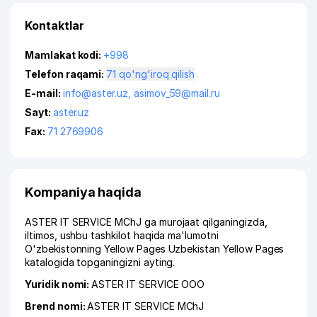
Kontaktlar
Mamlakat kodi:
+998
Telefon raqami:
71 qo'ng'iroq qilish
E-mail:
info@aster.uz
,
asimov_59@mail.ru
Sayt:
aster.uz
Fax:
71 2769906
Kompaniya haqida
ASTER IT SERVICE MChJ ga murojaat qilganingizda,
iltimos, ushbu tashkilot haqida ma'lumotni
O'zbekistonning Yellow Pages Uzbekistan Yellow Pages
katalogida topganingizni ayting.
Yuridik nomi:
ASTER IT SERVICE ООО
Brend nomi:
ASTER IT SERVICE MChJ