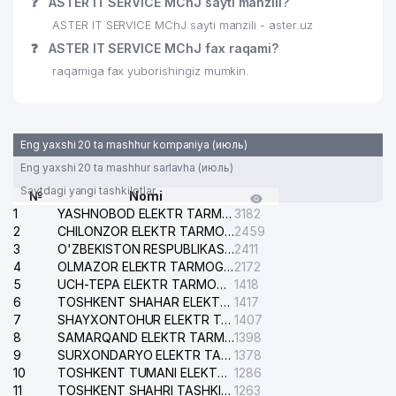
❓
ASTER IT SERVICE MChJ sayti manzili?
31
KOMPYUTER SPEKTR MChJ
149 м
ASTER IT SERVICE MChJ sayti manzili - aster.uz
32
TEMIRYO'LCHI PLUS SERVIS MChJ
153 м
❓
ASTER IT SERVICE MChJ fax raqami?
raqamiga fax yuborishingiz mumkin.
33
COMMERCE BAY MChJ
156 м
34
BASHIRTRANS QK MChJ
162 м
Eng yaxshi 20 ta mashhur kompaniya (июль)
35
CHILONZOR SAVDO UYI MChJ
166 м
Eng yaxshi 20 ta mashhur sarlavha (июль)
TOSHKENT SHAHAR ICHKI ISHLAR
Saytdagi yangi tashkilotlar
№
Nomi
BOSH BOSHQARMASI YO'L
36
225 м
1
YASHNOBOD ELEKTR TARMOG'I NOSOZLIKLARI XIZMATI
3182
HARAKATI XAVFSIZLIGI
2
CHILONZOR ELEKTR TARMOG'I NOSOZLIK XIZMATI
2459
BOSHQARMASI
3
O'ZBEKISTON RESPUBLIKASI BOSH PROKURATURASI ISHONCH TELEFONI
2411
4
OLMAZOR ELEKTR TARMOG'I NOSOZLIKLARI XIZMATI
2172
AT ARGUMENT ADVOKATLIK
37
227 м
5
UCH-TEPA ELEKTR TARMOG'I NOSOZLIKLARI XIZMATI
1418
BYUROSI
6
TOSHKENT SHAHAR ELEKTR TARMOQLARI KORXONASI AJ
1417
7
SHAYXONTOHUR ELEKTR TARMOG'I NOSOZLIKLARINI TUZATISH XIZMATI
1407
BUNYODKOR STADIONI BINOLARI
8
SAMARQAND ELEKTR TARMOQLARI AJ
1398
38
VA INSHOOTLARIDAN
232 м
9
FOYDALANISH DIREKSIYASI MChJ
SURXONDARYO ELEKTR TARMOQLARI AJ
1378
10
TOSHKENT TUMANI ELEKTR TARMOG'I AVARIYA XIZMATI
1286
39
1C-TOSHKENT MChJ
240 м
11
TOSHKENT SHAHRI TASHKILOT TELEFONLARI HAQIDA MA'LUMOT BYUROSI
1263