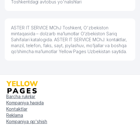
Toshkentdagi avtobus yo'nalishlari
57
PR-VOSTOK PROJEKT MChJ
364 м
CHILONZOR TUMANI DAVLAT
58
370 м
XIZMATLARI MARKAZI
ASTER IT SERVICE MChJ Toshkent, O'zbekiston
59
HUBOS MChJ
371 м
mintaqasida – dolzarb ma’lumotlar O’zbekiston Sariq
Sahifalari katalogida. ASTER IT SERVICE MChJ: kontaktlar,
60
FIRST MODELS MChJ
373 м
manzil, telefon, faks, sayt, joylashuv, mo’ljallar va boshqa
qo’shimcha ma’lumotlar Yellow Pages Uzbekistan saytida.
LAUR NODAVLAT TA'LIM
61
374 м
MUASSASASI
CHILANZAR TUMANI STATISTIKA
62
376 м
BOSHQARMASI
63
CHILONZOR TUMANI HOKIMIYATI
377 м
Barcha ruknlar
Kompaniya haqida
MAHALLA FONDI CHILONZOR
Kontaktlar
64
BO'LIMI NODAVLAT NOTIJORAT
387 м
Reklama
MUASSASASI
Kompaniya qo'shish
65
ALTOMEDSERVIS MChJ
405 м