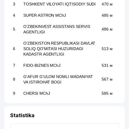
3
TOSHKENT VILOYATI IQTISODIY SUDI
470 м
4
SUPER ASTRON MChJ
485 м
O'ZBEKINVEST ASSISTANS SERVIS
5
486 м
AGENTLIGI
O'ZBEKISTON RESPUBLIKASI DAVLAT
6
SOLIQ QO'MITASI HUZURIDAGI
513 м
KADASTR AGENTLIGI
7
FIDO-BIZNES MChJ
531 м
G'AFUR G'ULOM NOMLI MADANIYAT
8
567 м
VA ISTIROHAT BOGI
9
CHERSI MChJ
585 м
10
INTER CAPITAL QK MChJ
586 м
Statistika
11
EUROASIA INSURANCE QK MChJ
653 м
PROVENT AIRCOOL ENGINEERING