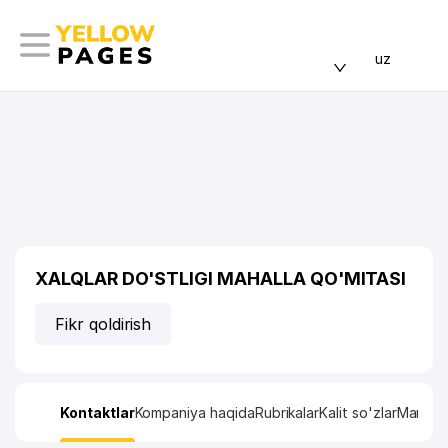
uz
XALQLAR DO'STLIGI MAHALLA QO'MITASI
Fikr qoldirish
Kontaktlar
Kompaniya haqida
Rubrikalar
Kalit so'zlar
Manzil x