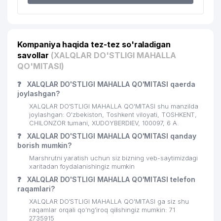
22
891 м
XUSUSIY KORXONASI
CHILONZOR TUMANI
23
898 м
PROKURATURASI
Kompaniya haqida tez-tez so'raladigan
O'ZSANOATQURILISHBANK ATB
savollar
(XALQLAR DO'STLIGI MAHALLA
24
981 м
CHILONZOR FILIALI
QO'MITASI)
25
ARS-INFORM MChJ
996 м
❓
XALQLAR DO'STLIGI MAHALLA QO'MITASI qaerda
joylashgan?
XALQLAR DO'STLIGI MAHALLA QO'MITASI shu manzilda
joylashgan: O'zbekiston, Toshkent viloyati, TOSHKENT,
CHILONZOR tumani, XUDOYBERDIEV, 100097, 6 А.
❓
XALQLAR DO'STLIGI MAHALLA QO'MITASI qanday
borish mumkin?
Marshrutni yaratish uchun siz bizning veb-saytimizdagi
xaritadan foydalanishingiz mumkin
❓
XALQLAR DO'STLIGI MAHALLA QO'MITASI telefon
raqamlari?
XALQLAR DO'STLIGI MAHALLA QO'MITASI ga siz shu
raqamlar orqali qo’ng’iroq qilishingiz mumkin: 71
2735915