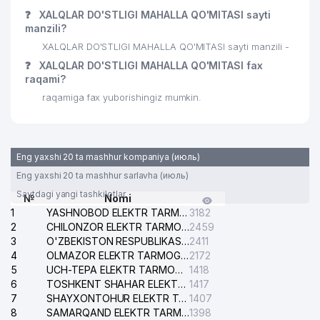
❓
XALQLAR DO'STLIGI MAHALLA QO'MITASI sayti
manzili?
XALQLAR DO'STLIGI MAHALLA QO'MITASI sayti manzili -
❓
XALQLAR DO'STLIGI MAHALLA QO'MITASI fax
raqami?
raqamiga fax yuborishingiz mumkin.
Eng yaxshi 20 ta mashhur kompaniya (июль)
Eng yaxshi 20 ta mashhur sarlavha (июль)
Saytdagi yangi tashkilotlar
№
Nomi
1
YASHNOBOD ELEKTR TARMOG'I NOSOZLIKLARI XIZMATI
3182
2
CHILONZOR ELEKTR TARMOG'I NOSOZLIK XIZMATI
2459
3
O'ZBEKISTON RESPUBLIKASI BOSH PROKURATURASI ISHONCH TELEFONI
2411
4
OLMAZOR ELEKTR TARMOG'I NOSOZLIKLARI XIZMATI
2172
5
UCH-TEPA ELEKTR TARMOG'I NOSOZLIKLARI XIZMATI
1418
6
TOSHKENT SHAHAR ELEKTR TARMOQLARI KORXONASI AJ
1417
7
SHAYXONTOHUR ELEKTR TARMOG'I NOSOZLIKLARINI TUZATISH XIZMATI
1407
8
SAMARQAND ELEKTR TARMOQLARI AJ
1398