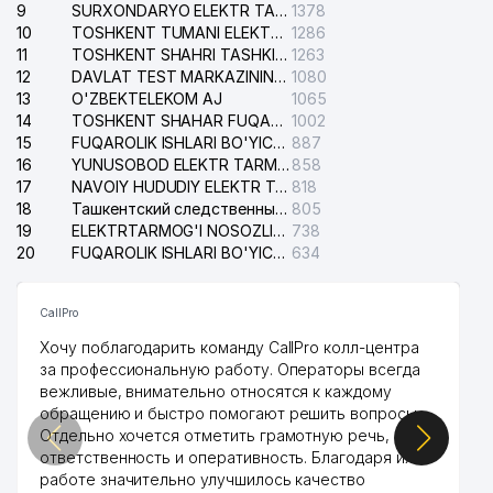
9
SURXONDARYO ELEKTR TARMOQLARI AJ
1378
10
TOSHKENT TUMANI ELEKTR TARMOG'I AVARIYA XIZMATI
1286
11
TOSHKENT SHAHRI TASHKILOT TELEFONLARI HAQIDA MA'LUMOT BYUROSI
1263
12
DAVLAT TEST MARKAZINING ISHONCH TELEFONLARI
1080
13
O'ZBEKTELEKOM AJ
1065
14
TOSHKENT SHAHAR FUQAROLIK ISHLARI BO'YICHA SUDI
1002
15
FUQAROLIK ISHLARI BO'YICHA YAKKASAROY TUMANLARARO SUDI
887
16
YUNUSOBOD ELEKTR TARMOG'I NOSOZLIKLARI XIZMATI
858
17
NAVOIY HUDUDIY ELEKTR TARMOQLARI KORXONASI AJ
818
18
Ташкентский следственный изолятор
805
19
ELEKTRTARMOG'I NOSOZLIKLARINI TO'ZATISH SERGELI XIZMATI
738
20
FUQAROLIK ISHLARI BO'YICHA UCH-TEPA TUMANI SUDI
634
CallPro
Хочу поблагодарить команду CallPro колл-центра
за профессиональную работу. Операторы всегда
вежливые, внимательно относятся к каждому
обращению и быстро помогают решить вопросы.
Отдельно хочется отметить грамотную речь,
ответственность и оперативность. Благодаря их
работе значительно улучшилось качество