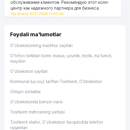
обслуживания клиентов. Рекомендую этот колл-
центр как надежного партнера для бизнеса.
Vip Brand 31.07.2026 11:43:39
Foydali ma'lumotlar
O'zbekistonning mashhur saytlari
O'lchov birliklari tizimi: massa, uzunlik, tezlik, ma'lumot,
maydon
O'zbekiston saytlari
Kommunal (uy-joy) tariflari Toshkent, O‘zbekiston
Onlayn xizmatlar
O'zbekistonda benzin narxi
Toshkent metrosining xaritasi
Toshkent shahri, O'zbekiston favqulodda telefon
raqamlari