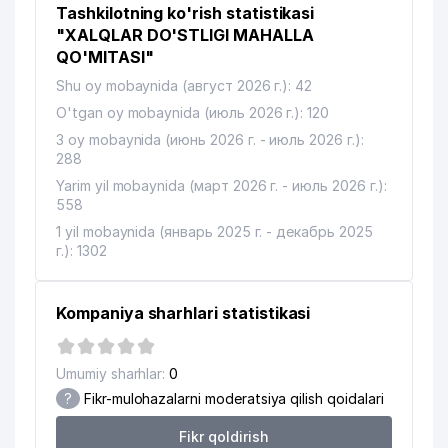
12
659 м
Tashkilotning ko'rish statistikasi
MChJ
"XALQLAR DO'STLIGI MAHALLA
13
ENERGOREMONT IChK
690 м
QO'MITASI"
Shu oy mobaynida (август 2026 г.): 42
AIRCUZ O'ZBEKISTON XALQARO
14
AVTOMOBILDA TASHUVCHILAR
725 м
O'tgan oy mobaynida (июль 2026 г.): 120
ASSOTSIATSIYASI
3 oy mobaynida (июнь 2026 г. - июль 2026 г.):
288
15
ASTER IT SERVICE MChJ
727 м
Yarim yil mobaynida (март 2026 г. - июль 2026 г.):
558
16
ACCORD GROUP MChJ
753 м
1 yil mobaynida (январь 2025 г. - декабрь 2025
17
DEMO DEKOR MChJ
767 м
г.): 1302
18
BILIMINTERTRANS MChJ
768 м
Kompaniya sharhlari statistikasi
19
AVA TEN XUSUSIY KORXONASI
780 м
20
BRIZ-MASTER MChJ
839 м
Umumiy sharhlar:
0
?
Fikr-mulohazalarni moderatsiya qilish qoidalari
21
1-chi RESPUBLIKA TIBBIYOT KOLLEJI
857 м
Fikr qoldirish
COMPUTER CREDIT STANDART