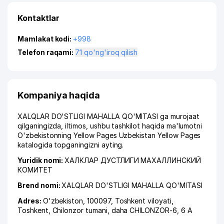
Kontaktlar
Mamlakat kodi:
+998
Telefon raqami:
71 qo'ng'iroq qilish
Kompaniya haqida
XALQLAR DO'STLIGI MAHALLA QO'MITASI ga murojaat
qilganingizda, iltimos, ushbu tashkilot haqida ma'lumotni
O'zbekistonning Yellow Pages Uzbekistan Yellow Pages
katalogida topganingizni ayting.
Yuridik nomi:
ХАЛКЛАР ДУСТЛИГИ МАХАЛЛИНСКИЙ
КОМИТЕТ
Brend nomi:
XALQLAR DO'STLIGI MAHALLA QO'MITASI
Adres:
O'zbekiston, 100097,
Toshkent viloyati
,
Toshkent
,
Chilonzor tumani
,
daha CHILONZOR-6
, 6 А