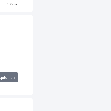
372 м
374 м
402 м
415 м
434 м
724 м
733 м
808 м
 qoldirish
810 м
821 м
914 м
950 м