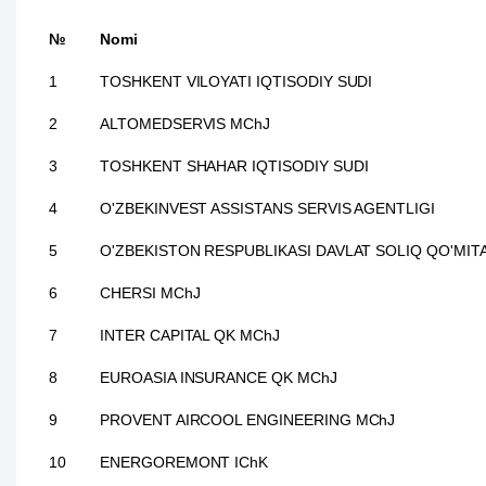
№
Nomi
1
TOSHKENT VILOYATI IQTISODIY SUDI
2
ALTOMEDSERVIS MChJ
3
TOSHKENT SHAHAR IQTISODIY SUDI
4
O'ZBEKINVEST ASSISTANS SERVIS AGENTLIGI
5
O'ZBEKISTON RESPUBLIKASI DAVLAT SOLIQ QO'MIT
6
CHERSI MChJ
7
INTER CAPITAL QK MChJ
8
EUROASIA INSURANCE QK MChJ
9
PROVENT AIRCOOL ENGINEERING MChJ
10
ENERGOREMONT IChK