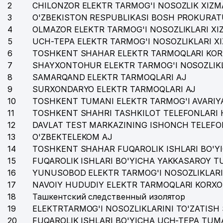
2
CHILONZOR ELEKTR TARMOG'I NOSOZLIK XIZM
3
O'ZBEKISTON RESPUBLIKASI BOSH PROKURAT
4
OLMAZOR ELEKTR TARMOG'I NOSOZLIKLARI XI
5
UCH-TEPA ELEKTR TARMOG'I NOSOZLIKLARI X
6
TOSHKENT SHAHAR ELEKTR TARMOQLARI KOR
7
SHAYXONTOHUR ELEKTR TARMOG'I NOSOZLIKL
8
SAMARQAND ELEKTR TARMOQLARI AJ
9
SURXONDARYO ELEKTR TARMOQLARI AJ
10
TOSHKENT TUMANI ELEKTR TARMOG'I AVARIYA
11
TOSHKENT SHAHRI TASHKILOT TELEFONLARI 
12
DAVLAT TEST MARKAZINING ISHONCH TELEFO
13
O'ZBEKTELEKOM AJ
14
TOSHKENT SHAHAR FUQAROLIK ISHLARI BO'Y
15
FUQAROLIK ISHLARI BO'YICHA YAKKASAROY 
16
YUNUSOBOD ELEKTR TARMOG'I NOSOZLIKLARI
17
NAVOIY HUDUDIY ELEKTR TARMOQLARI KORXO
18
Ташкентский следственный изолятор
19
ELEKTRTARMOG'I NOSOZLIKLARINI TO'ZATISH 
20
FUQAROLIK ISHLARI BO'YICHA UCH-TEPA TUM