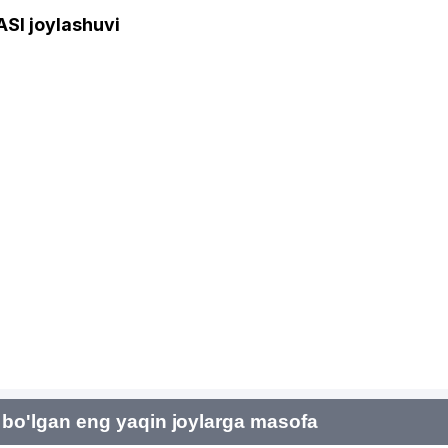
I joylashuvi
bo'lgan eng yaqin joylarga masofa