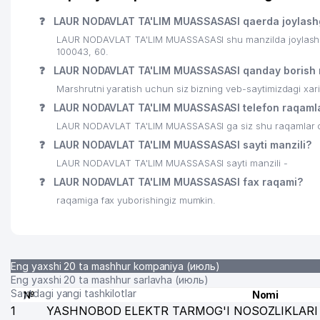
❓
LAUR NODAVLAT TA'LIM MUASSASASI qaerda joylash
23
BRIZ-MASTER MChJ
LAUR NODAVLAT TA'LIM MUASSASASI shu manzilda joylashg
100043, 60.
24
MIRZAXO'JAEV X.F. YAKKA TARTIBDAGI TADBIRKOR
❓
LAUR NODAVLAT TA'LIM MUASSASASI qanday borish
25
KORIFEY-AUDIT AUDIT FIRMASI
Marshrutni yaratish uchun siz bizning veb-saytimizdagi xa
❓
LAUR NODAVLAT TA'LIM MUASSASASI telefon raqamla
LAUR NODAVLAT TA'LIM MUASSASASI ga siz shu raqamlar orq
❓
LAUR NODAVLAT TA'LIM MUASSASASI sayti manzili?
LAUR NODAVLAT TA'LIM MUASSASASI sayti manzili -
❓
LAUR NODAVLAT TA'LIM MUASSASASI fax raqami?
raqamiga fax yuborishingiz mumkin.
Eng yaxshi 20 ta mashhur kompaniya (июль)
Eng yaxshi 20 ta mashhur sarlavha (июль)
Saytdagi yangi tashkilotlar
№
Nomi
1
YASHNOBOD ELEKTR TARMOG'I NOSOZLIKLARI 