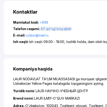
Kontaktlar
Mamlakat kodi:
+998
Telefon raqami:
97 qo'ng'iroq qilish
E-mail:
uzlaur@mail.ru
Ish vaqti:
Ish vaqti 09:00 - 18:00, tushlik holda, dam olish k
Kompaniya haqida
LAUR NODAVLAT TA'LIM MUASSASASI ga murojaat qilganingiz
Uzbekistan Yellow Pages katalogida topganingizni ayting.
Yuridik nomi:
LAUR НАУЧНО-УЧЕБНЫЙ ЦЕНТР
Brend nomi:
LAUR ILMIY-O'QUV MARKAZI
Adres:
O'zbekiston, 100043,
Toshkent viloyati
,
Toshkent
,