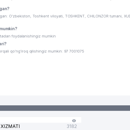
gan?
an: O'zbekiston, Toshkent viloyati, TOSHKENT, CHILONZOR tumani, X
 mumkin?
ritadan foydalanishingiz mumkin
ri?
ali qo’ng’iroq qilishingiz mumkin: 97 7001075
XIZMATI
3182