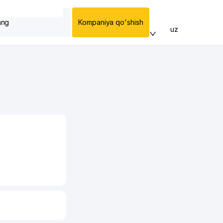
ang
Kompaniya qo'shish
uz