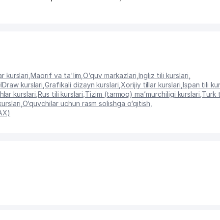
 kurslari
,
Maorif va ta'lim
,
O‘quv markazlari
,
Ingliz tili kurslari
,
Draw kurslari
,
Grafikali dizayn kurslari
,
Xorijiy tillar kurslari
,
Ispan tili kur
lar kurslari
,
Rus tili kurslari
,
Tizim (tarmoq) ma’murchiligi kurslari
,
Turk t
urslari
,
O‘quvchilar uchun rasm solishga o‘qitish
,
MAX)