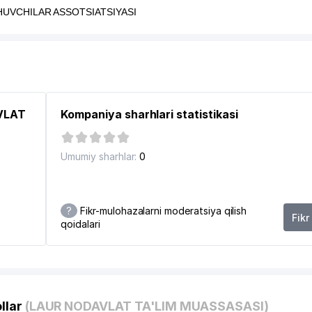
UVCHILAR ASSOTSIATSIYASI
AVLAT
Kompaniya sharhlari statistikasi
OGI
Umumiy sharhlar:
0
I
?
Fikr-mulohazalarni moderatsiya qilish
Fikr
qoidalari
6
llar
(LAUR NODAVLAT TA'LIM MUASSASASI)