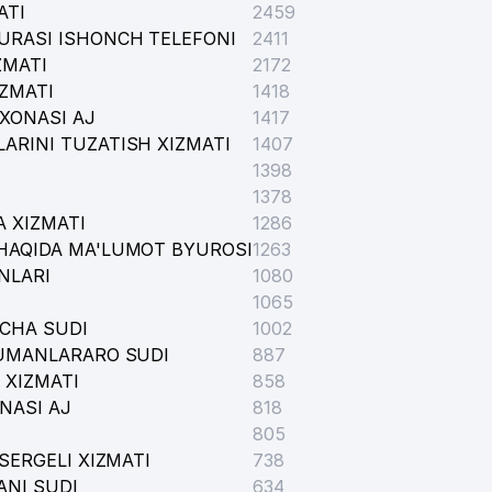
ATI
2459
URASI ISHONCH TELEFONI
2411
ZMATI
2172
IZMATI
1418
XONASI AJ
1417
ARINI TUZATISH XIZMATI
1407
1398
1378
 XIZMATI
1286
HAQIDA MA'LUMOT BYUROSI
1263
NLARI
1080
1065
ICHA SUDI
1002
TUMANLARARO SUDI
887
 XIZMATI
858
NASI AJ
818
805
SERGELI XIZMATI
738
ANI SUDI
634