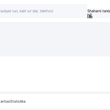
Shaharni tanl
aritasi
Statistika