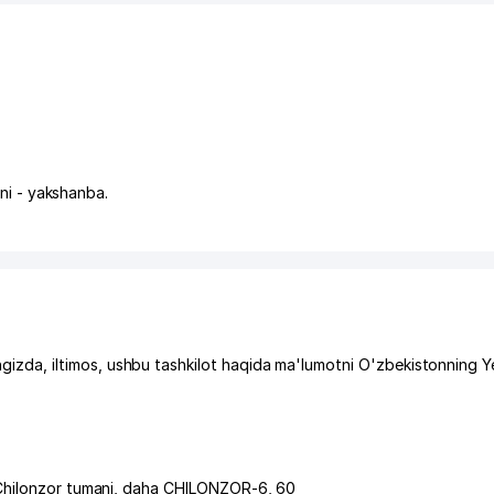
uni - yakshanba.
da, iltimos, ushbu tashkilot haqida ma'lumotni O'zbekistonning Y
Chilonzor tumani
,
daha CHILONZOR-6
, 60