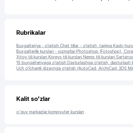
Rubrikalar
Buxgalteriya - o‘qitish
,
Chet tillar - o‘qitish, tarjima
,
Kasb-hunar
Buxgalterlik kurslari - xizmatlar
,
Photoshop (Fotoshop), Corel
Xitoy tili kurslari
,
Koreys tili kurslari
,
Nemis tili kurslari
,
Sartarosh
1S buxgalteriyaga o‘qitish
,
Dasturlashga o‘qitish, dasturlash k
Uch o‘lchamli dizaynga o‘qitish (AutoCad, ArchiCad, 3DS 
Kalit so'zlar
o'quv markazlar
,
kompyuter kurslari