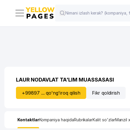
LAUR NODAVLAT TA'LIM MUASSASASI
+99897 ... qo'ng'iroq qilish
Fikr qoldirish
Kontaktlar
Kompaniya haqida
Rubrikalar
Kalit so'zlar
Manzil x