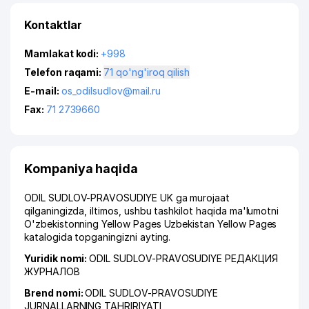
Kontaktlar
Mamlakat kodi:
+998
Telefon raqami:
71 qo'ng'iroq qilish
E-mail:
os_odilsudlov@mail.ru
Fax:
71 2739660
Kompaniya haqida
ODIL SUDLOV-PRAVOSUDIYE UK ga murojaat
qilganingizda, iltimos, ushbu tashkilot haqida ma'lumotni
O'zbekistonning Yellow Pages Uzbekistan Yellow Pages
katalogida topganingizni ayting.
Yuridik nomi:
ODIL SUDLOV-PRAVOSUDIYE РЕДАКЦИЯ
ЖУРНАЛОВ
Brend nomi:
ODIL SUDLOV-PRAVOSUDIYE
JURNALLARNING TAHRIRIYATI