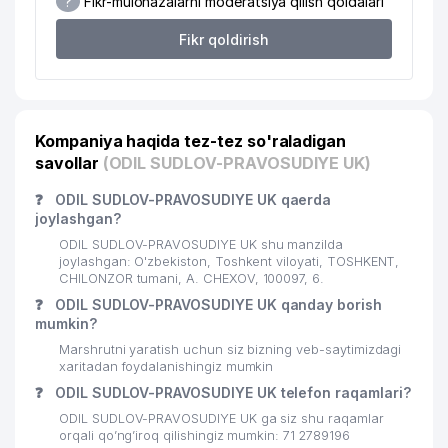
?
Fikr-mulohazalarni moderatsiya qilish qoidalari
20
KORIFEY-AUDIT AUDIT FIRMASI
857 м
Fikr qoldirish
COMPUTER CREDIT STANDART
21
868 м
XUSUSIY KORXONASI
22
TOSHKENT KISLOROD ZAVODI DK
904 м
Kompaniya haqida tez-tez so'raladigan
savollar
23
FIDO-BIZNES MChJ
(ODIL SUDLOV-PRAVOSUDIYE UK)
952 м
❓
ODIL SUDLOV-PRAVOSUDIYE UK qaerda
24
XORAZM SHAKAR MChJ
961 м
joylashgan?
ODIL SUDLOV-PRAVOSUDIYE UK shu manzilda
joylashgan: O'zbekiston, Toshkent viloyati, TOSHKENT,
CHILONZOR tumani, A. CHEXOV, 100097, 6.
❓
ODIL SUDLOV-PRAVOSUDIYE UK qanday borish
mumkin?
Marshrutni yaratish uchun siz bizning veb-saytimizdagi
xaritadan foydalanishingiz mumkin
❓
ODIL SUDLOV-PRAVOSUDIYE UK telefon raqamlari?
ODIL SUDLOV-PRAVOSUDIYE UK ga siz shu raqamlar
orqali qo’ng’iroq qilishingiz mumkin: 71 2789196