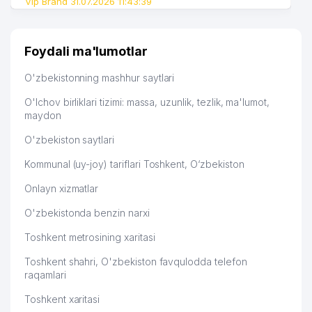
Vip Brand 31.07.2026 11:43:39
Foydali ma'lumotlar
O'zbekistonning mashhur saytlari
O'lchov birliklari tizimi: massa, uzunlik, tezlik, ma'lumot,
maydon
O'zbekiston saytlari
Kommunal (uy-joy) tariflari Toshkent, O‘zbekiston
Onlayn xizmatlar
O'zbekistonda benzin narxi
Toshkent metrosining xaritasi
Toshkent shahri, O'zbekiston favqulodda telefon
raqamlari
Toshkent xaritasi