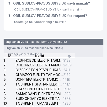
❓
ODIL SUDLOV-PRAVOSUDIYE UK sayti manzili?
ODIL SUDLOV-PRAVOSUDIYE UK sayti manzili -
❓
ODIL SUDLOV-PRAVOSUDIYE UK fax raqami?
raqamiga fax yuborishingiz mumkin.
Eng yaxshi 20 ta mashhur kompaniya (июль)
Eng yaxshi 20 ta mashhur sarlavha (июль)
Saytdagi yangi tashkilotlar
№
Nomi
1
YASHNOBOD ELEKTR TARMOG'I NOSOZLIKLARI XIZMATI
3182
2
CHILONZOR ELEKTR TARMOG'I NOSOZLIK XIZMATI
2459
3
O'ZBEKISTON RESPUBLIKASI BOSH PROKURATURASI ISHONCH TELEFONI
2411
4
OLMAZOR ELEKTR TARMOG'I NOSOZLIKLARI XIZMATI
2172
5
UCH-TEPA ELEKTR TARMOG'I NOSOZLIKLARI XIZMATI
1418
6
TOSHKENT SHAHAR ELEKTR TARMOQLARI KORXONASI AJ
1417
7
SHAYXONTOHUR ELEKTR TARMOG'I NOSOZLIKLARINI TUZATISH XIZMATI
1407
8
SAMARQAND ELEKTR TARMOQLARI AJ
1398
9
SURXONDARYO ELEKTR TARMOQLARI AJ
1378
10
TOSHKENT TUMANI ELEKTR TARMOG'I AVARIYA XIZMATI
1286