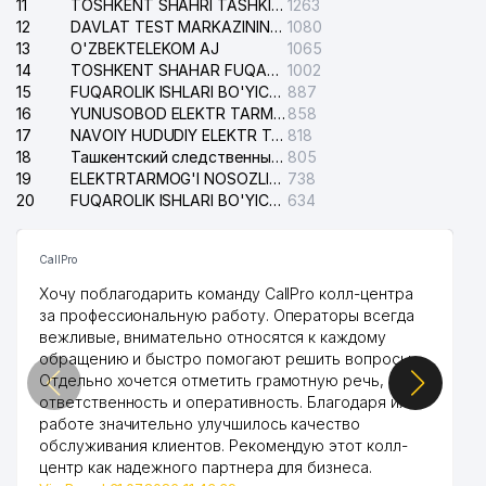
11
TOSHKENT SHAHRI TASHKILOT TELEFONLARI HAQIDA MA'LUMOT BYUROSI
1263
12
DAVLAT TEST MARKAZINING ISHONCH TELEFONLARI
1080
13
O'ZBEKTELEKOM AJ
1065
14
TOSHKENT SHAHAR FUQAROLIK ISHLARI BO'YICHA SUDI
1002
15
FUQAROLIK ISHLARI BO'YICHA YAKKASAROY TUMANLARARO SUDI
887
16
YUNUSOBOD ELEKTR TARMOG'I NOSOZLIKLARI XIZMATI
858
17
NAVOIY HUDUDIY ELEKTR TARMOQLARI KORXONASI AJ
818
18
Ташкентский следственный изолятор
805
19
ELEKTRTARMOG'I NOSOZLIKLARINI TO'ZATISH SERGELI XIZMATI
738
20
FUQAROLIK ISHLARI BO'YICHA UCH-TEPA TUMANI SUDI
634
CallPro
Хочу поблагодарить команду CallPro колл-центра
за профессиональную работу. Операторы всегда
вежливые, внимательно относятся к каждому
обращению и быстро помогают решить вопросы.
Отдельно хочется отметить грамотную речь,
ответственность и оперативность. Благодаря их
работе значительно улучшилось качество
обслуживания клиентов. Рекомендую этот колл-
центр как надежного партнера для бизнеса.