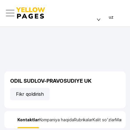
uz
ODIL SUDLOV-PRAVOSUDIYE UK
Fikr qoldirish
Kontaktlar
Kompaniya haqida
Rubrikalar
Kalit so'zlar
Manzil x