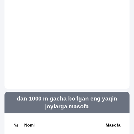
dan 1000 m gacha bo'lgan eng yaqin
joylarga masofa
№
Nomi
Masofa