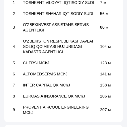
1
TOSHKENT VILOYATI IQTISODIY SUDI
7 м
2
TOSHKENT SHAHAR IQTISODIY SUDI
56 м
O'ZBEKINVEST ASSISTANS SERVIS
3
80 м
AGENTLIGI
O'ZBEKISTON RESPUBLIKASI DAVLAT
4
SOLIQ QO'MITASI HUZURIDAGI
104 м
KADASTR AGENTLIGI
5
CHERSI MChJ
123 м
6
ALTOMEDSERVIS MChJ
141 м
7
INTER CAPITAL QK MChJ
158 м
8
EUROASIA INSURANCE QK MChJ
206 м
PROVENT AIRCOOL ENGINEERING
9
207 м
MChJ
10
ENERGOREMONT IChK
226 м