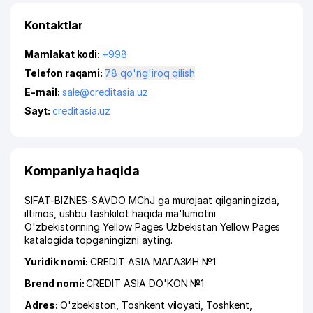
Kontaktlar
Mamlakat kodi:
+998
Telefon raqami:
78 qo'ng'iroq qilish
E-mail:
sale@creditasia.uz
Sayt:
creditasia.uz
Kompaniya haqida
SIFAT-BIZNES-SAVDO MChJ ga murojaat qilganingizda,
iltimos, ushbu tashkilot haqida ma'lumotni
O'zbekistonning Yellow Pages Uzbekistan Yellow Pages
katalogida topganingizni ayting.
Yuridik nomi:
CREDIT ASIA МАГАЗИН №1
Brend nomi:
CREDIT ASIA DO'KON №1
Adres:
O'zbekiston,
Toshkent viloyati
,
Toshkent
,