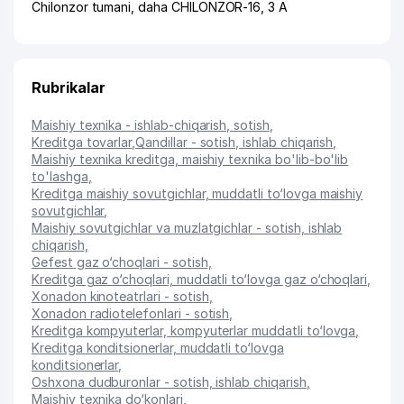
Chilonzor tumani
,
daha CHILONZOR-16
, 3 А
Rubrikalar
Maishiy texnika - ishlab-chiqarish, sotish
,
Kreditga tovarlar
,
Qandillar - sotish, ishlab chiqarish
,
Maishiy texnika kreditga, maishiy texnika bo'lib-bo'lib
to'lashga
,
Kreditga maishiy sovutgichlar, muddatli to‘lovga maishiy
sovutgichlar
,
Maishiy sovutgichlar va muzlatgichlar - sotish, ishlab
chiqarish
,
Gefest gaz o‘choqlari - sotish
,
Kreditga gaz o‘choqlari, muddatli to‘lovga gaz o‘choqlari
,
Xonadon kinoteatrlari - sotish
,
Xonadon radiotelefonlari - sotish
,
Kreditga kompyuterlar, kompyuterlar muddatli to‘lovga
,
Kreditga konditsionerlar, muddatli to‘lovga
konditsionerlar
,
Oshxona dudburonlar - sotish, ishlab chiqarish
,
Maishiy texnika do‘konlari
,