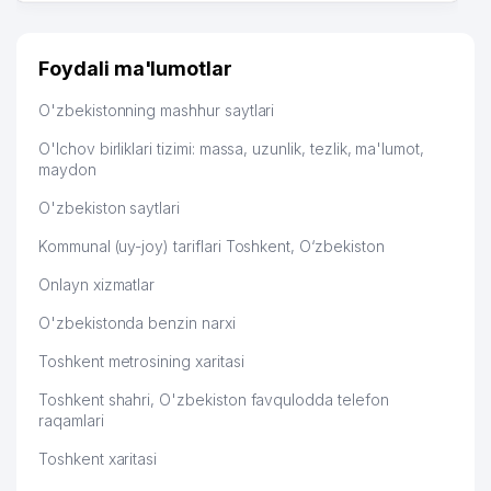
много заказывают, а вначале только по
Узбекистану брали, но вяло. Удалось раскрутиться,
дальше развиваюсь потихоньку😊
Foydali ma'lumotlar
Hamida 03.08.2026 12:45:39
O'zbekistonning mashhur saytlari
O'lchov birliklari tizimi: massa, uzunlik, tezlik, ma'lumot,
maydon
O'zbekiston saytlari
Kommunal (uy-joy) tariflari Toshkent, O‘zbekiston
Onlayn xizmatlar
O'zbekistonda benzin narxi
Toshkent metrosining xaritasi
Toshkent shahri, O'zbekiston favqulodda telefon
raqamlari
Toshkent xaritasi