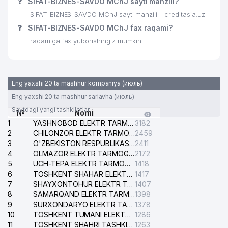
❓
SIFAT-BIZNES-SAVDO MChJ sayti manzili?
DAROMAD MUNIRA FAYZ TEXTILE
28
872 м
SIFAT-BIZNES-SAVDO MChJ sayti manzili - creditasia.uz
MChJ
❓
SIFAT-BIZNES-SAVDO MChJ fax raqami?
NIZOMIY NOMIDAGI TOSHKENT
29
876 м
raqamiga fax yuborishingiz mumkin.
DAVLAT PEDAGOGIKA UNIVERSITETI
KATTA TANAFFUS NODAVLAT TA'LIM
30
876 м
MUASSASASI
Eng yaxshi 20 ta mashhur kompaniya (июль)
31
LIВINVЕSТ MChJ
950 м
Eng yaxshi 20 ta mashhur sarlavha (июль)
Saytdagi yangi tashkilotlar
№
Nomi
O' ZBEKISTON DAVLAT JAHON
32
998 м
1
YASHNOBOD ELEKTR TARMOG'I NOSOZLIKLARI XIZMATI
3182
TILLARI UNIVERSITETI
2
CHILONZOR ELEKTR TARMOG'I NOSOZLIK XIZMATI
2459
3
O'ZBEKISTON RESPUBLIKASI BOSH PROKURATURASI ISHONCH TELEFONI
2411
4
OLMAZOR ELEKTR TARMOG'I NOSOZLIKLARI XIZMATI
2172
5
UCH-TEPA ELEKTR TARMOG'I NOSOZLIKLARI XIZMATI
1418
6
TOSHKENT SHAHAR ELEKTR TARMOQLARI KORXONASI AJ
1417
7
SHAYXONTOHUR ELEKTR TARMOG'I NOSOZLIKLARINI TUZATISH XIZMATI
1407
8
SAMARQAND ELEKTR TARMOQLARI AJ
1398
9
SURXONDARYO ELEKTR TARMOQLARI AJ
1378
10
TOSHKENT TUMANI ELEKTR TARMOG'I AVARIYA XIZMATI
1286
11
TOSHKENT SHAHRI TASHKILOT TELEFONLARI HAQIDA MA'LUMOT BYUROSI
1263