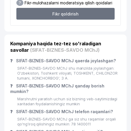
18
718 м
?
Fikr-mulohazalarni moderatsiya qilish qoidalari
MUASSASASI
Fikr qoldirish
INTEGRO RENTAL BUSINESS XK
19
730 м
MChJ
O'ZSANOATQURILISHBANK ATB
20
740 м
CHILONZOR FILIALI
Kompaniya haqida tez-tez so'raladigan
21
CHILONZOR TUMANI HOKIMIYATI
745 м
savollar
(SIFAT-BIZNES-SAVDO MChJ)
CHILANZAR TUMANI STATISTIKA
❓
SIFAT-BIZNES-SAVDO MChJ qaerda joylashgan?
22
747 м
BOSHQARMASI
SIFAT-BIZNES-SAVDO MChJ shu manzilda joylashgan:
O'zbekiston, Toshkent viloyati, TOSHKENT, CHILONZOR
23
CHILONZOR PEDAGOGIKA KOLLEJI
778 м
tumani, XONCHORBOG', 3 А.
❓
SIFAT-BIZNES-SAVDO MChJ qanday borish
24
KANS-SARBON MChJ
812 м
mumkin?
Marshrutni yaratish uchun siz bizning veb-saytimizdagi
25
BINKAT TRADE MChJ
829 м
xaritadan foydalanishingiz mumkin
❓
26
SIFAT-BIZNES-SAVDO MChJ telefon raqamlari?
BABYLON TEX MChJ
831 м
SIFAT-BIZNES-SAVDO MChJ ga siz shu raqamlar orqali
27
NUR MED SERVIS MChJ
859 м
qo’ng’iroq qilishingiz mumkin: 78 1400011