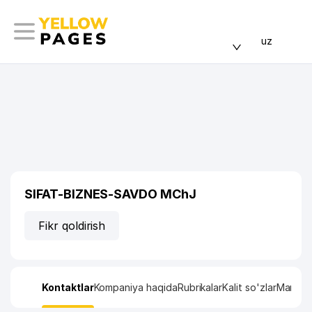
uz
SIFAT-BIZNES-SAVDO MChJ
Fikr qoldirish
Kontaktlar
Kompaniya haqida
Rubrikalar
Kalit so'zlar
Manzil x