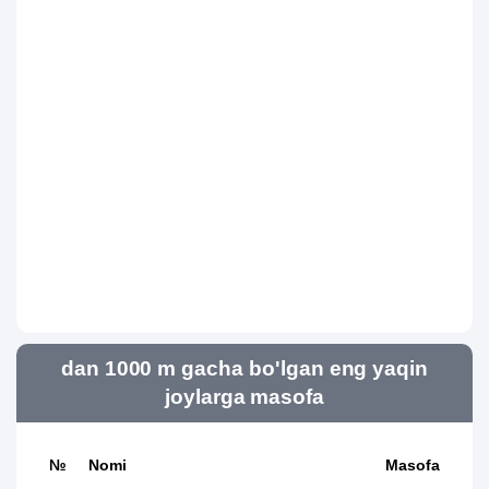
dan 1000 m gacha bo'lgan eng yaqin
joylarga masofa
№
Nomi
Masofa