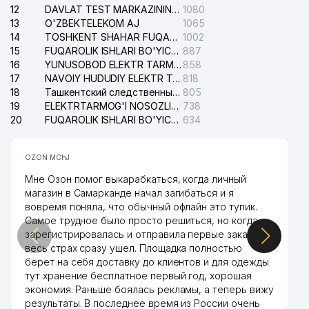
12
DAVLAT TEST MARKAZINING ISHONCH TELEFONLARI
1080
13
O'ZBEKTELEKOM AJ
1065
14
TOSHKENT SHAHAR FUQAROLIK ISHLARI BO'YICHA SUDI
1002
15
FUQAROLIK ISHLARI BO'YICHA YAKKASAROY TUMANLARARO SUDI
887
16
YUNUSOBOD ELEKTR TARMOG'I NOSOZLIKLARI XIZMATI
858
17
NAVOIY HUDUDIY ELEKTR TARMOQLARI KORXONASI AJ
818
18
Ташкентский следственный изолятор
805
19
ELEKTRTARMOG'I NOSOZLIKLARINI TO'ZATISH SERGELI XIZMATI
738
20
FUQAROLIK ISHLARI BO'YICHA UCH-TEPA TUMANI SUDI
634
OZON MChJ
Мне Озон помог выкарабкаться, когда личный
магазин в Самарканде начал загибаться и я
вовремя поняла, что обычный офлайн это тупик.
Самое трудное было просто решиться, но когда
зарегистрировалась и отправила первые заказы,
весь страх сразу ушел. Площадка полностью
берет на себя доставку до клиентов и для одежды
тут хранение бесплатное первый год, хорошая
экономия. Раньше боялась рекламы, а теперь вижу
результаты. В последнее время из России очень