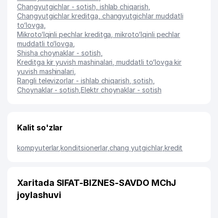
Changyutgichlar - sotish, ishlab chiqarish
,
Changyutgichlar kreditga, changyutgichlar muddatli
to‘lovga
,
Mikroto‘lqinli pechlar kreditga, mikroto‘lqinli pechlar
muddatli to‘lovga
,
Shisha choynaklar - sotish
,
Kreditga kir yuvish mashinalari, muddatli to‘lovga kir
yuvish mashinalari
,
Rangli televizorlar - ishlab chiqarish, sotish
,
Choynaklar - sotish
,
Elektr choynaklar - sotish
Kalit so'zlar
kompyuterlar
,
konditsionerlar
,
chang yutgichlar
,
kredit
Xaritada SIFAT-BIZNES-SAVDO MChJ
joylashuvi