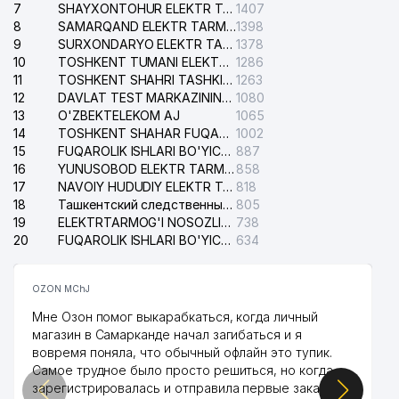
7
SHAYXONTOHUR ELEKTR TARMOG'I NOSOZLIKLARINI TUZATISH XIZMATI
1407
8
SAMARQAND ELEKTR TARMOQLARI AJ
1398
9
SURXONDARYO ELEKTR TARMOQLARI AJ
1378
10
TOSHKENT TUMANI ELEKTR TARMOG'I AVARIYA XIZMATI
1286
11
TOSHKENT SHAHRI TASHKILOT TELEFONLARI HAQIDA MA'LUMOT BYUROSI
1263
12
DAVLAT TEST MARKAZINING ISHONCH TELEFONLARI
1080
13
O'ZBEKTELEKOM AJ
1065
14
TOSHKENT SHAHAR FUQAROLIK ISHLARI BO'YICHA SUDI
1002
15
FUQAROLIK ISHLARI BO'YICHA YAKKASAROY TUMANLARARO SUDI
887
16
YUNUSOBOD ELEKTR TARMOG'I NOSOZLIKLARI XIZMATI
858
17
NAVOIY HUDUDIY ELEKTR TARMOQLARI KORXONASI AJ
818
18
Ташкентский следственный изолятор
805
19
ELEKTRTARMOG'I NOSOZLIKLARINI TO'ZATISH SERGELI XIZMATI
738
20
FUQAROLIK ISHLARI BO'YICHA UCH-TEPA TUMANI SUDI
634
OZON MChJ
Мне Озон помог выкарабкаться, когда личный
магазин в Самарканде начал загибаться и я
вовремя поняла, что обычный офлайн это тупик.
Самое трудное было просто решиться, но когда
зарегистрировалась и отправила первые заказы,