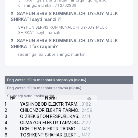
SHIRKATI ga siz shu raqamlar orqali qo’ng’iroq
qilishingiz mumkin: 71 2762869
❓
SAYHUN SERVIS KOMMUNALCHI UY-JOY MULK
SHIRKATI sayti manzili?
SAYHUN SERVIS KOMMUNALCHI UY-JOY MULK
SHIRKATI sayti manzili -
❓
SAYHUN SERVIS KOMMUNALCHI UY-JOY MULK
SHIRKATI fax raqami?
raqamiga fax yuborishingiz mumkin.
Eng yaxshi 20 ta mashhur kompaniya (июль)
Eng yaxshi 20 ta mashhur sarlavha (июль)
Saytdagi yangi tashkilotlar
№
Nomi
1
YASHNOBOD ELEKTR TARMOG'I NOSOZLIKLARI XIZMATI
3182
2
CHILONZOR ELEKTR TARMOG'I NOSOZLIK XIZMATI
2459
3
O'ZBEKISTON RESPUBLIKASI BOSH PROKURATURASI ISHONCH TELEFONI
2411
4
OLMAZOR ELEKTR TARMOG'I NOSOZLIKLARI XIZMATI
2172
5
UCH-TEPA ELEKTR TARMOG'I NOSOZLIKLARI XIZMATI
1418
6
TOSHKENT SHAHAR ELEKTR TARMOQLARI KORXONASI AJ
1417