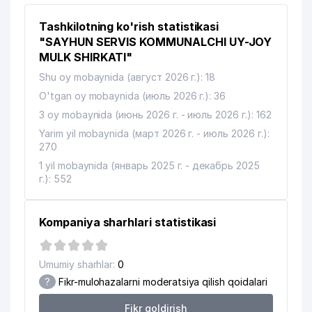
Tashkilotning ko'rish statistikasi
"SAYHUN SERVIS KOMMUNALCHI UY-JOY
MULK SHIRKATI"
Shu oy mobaynida (август 2026 г.): 18
O'tgan oy mobaynida (июль 2026 г.): 36
3 oy mobaynida (июнь 2026 г. - июль 2026 г.): 162
Yarim yil mobaynida (март 2026 г. - июль 2026 г.):
270
1 yil mobaynida (январь 2025 г. - декабрь 2025
г.): 552
Kompaniya sharhlari statistikasi
Umumiy sharhlar:
0
?
Fikr-mulohazalarni moderatsiya qilish qoidalari
Fikr qoldirish