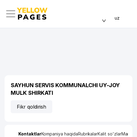
uz
SAYHUN SERVIS KOMMUNALCHI UY-JOY
MULK SHIRKATI
Fikr qoldirish
Kontaktlar
Kompaniya haqida
Rubrikalar
Kalit so'zlar
Manzil x