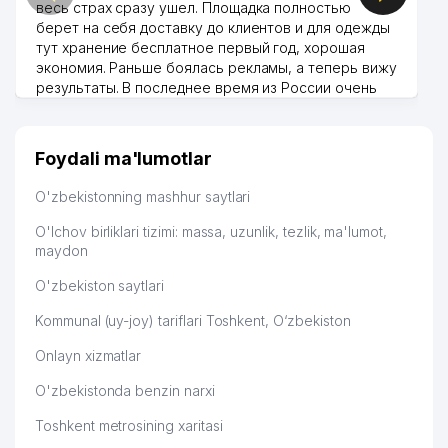
весь страх сразу ушел. Площадка полностью
берет на себя доставку до клиентов и для одежды
тут хранение бесплатное первый год, хорошая
экономия. Раньше боялась рекламы, а теперь вижу
результаты. В последнее время из России очень
много заказывают, а вначале только по
Узбекистану брали, но вяло. Удалось раскрутиться,
дальше развиваюсь потихоньку😊
Foydali ma'lumotlar
Hamida 03.08.2026 12:45:39
O'zbekistonning mashhur saytlari
O'lchov birliklari tizimi: massa, uzunlik, tezlik, ma'lumot,
maydon
O'zbekiston saytlari
Kommunal (uy-joy) tariflari Toshkent, O‘zbekiston
Onlayn xizmatlar
O'zbekistonda benzin narxi
Toshkent metrosining xaritasi