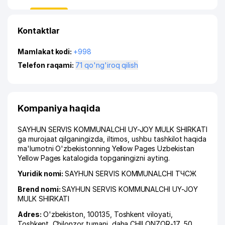
Kontaktlar
Mamlakat kodi:
+998
Telefon raqami:
71 qo'ng'iroq qilish
Kompaniya haqida
SAYHUN SERVIS KOMMUNALCHI UY-JOY MULK SHIRKATI
ga murojaat qilganingizda, iltimos, ushbu tashkilot haqida
ma'lumotni O'zbekistonning Yellow Pages Uzbekistan
Yellow Pages katalogida topganingizni ayting.
Yuridik nomi:
SAYHUN SERVIS KOMMUNALCHI ТЧСЖ
Brend nomi:
SAYHUN SERVIS KOMMUNALCHI UY-JOY
MULK SHIRKATI
Adres:
O'zbekiston, 100135,
Toshkent viloyati
,
Toshkent
,
Chilonzor tumani
,
daha CHILONZOR-17
, 50