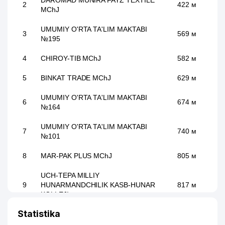
DAROMAD MUNIRA FAYZ TEXTILE
2
422 м
MChJ
UMUMIY O'RTA TA'LIM MAKTABI
3
569 м
№195
4
CHIROY-TIB MChJ
582 м
5
BINKAT TRADE MChJ
629 м
UMUMIY O'RTA TA'LIM MAKTABI
6
674 м
№164
UMUMIY O'RTA TA'LIM MAKTABI
7
740 м
№101
8
MAR-PAK PLUS MChJ
805 м
UCH-TEPA MILLIY
9
HUNARMANDCHILIK KASB-HUNAR
817 м
KOLLEJI
Statistika
V.V. VAXIDOV NOMLI RESPUBLIKA
10
828 м
MAXSUS JARROHLIK