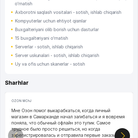
o‘rnatish
Axborotni saqlash vositalari - sotish, ishlab chiqarish
Kompyuterlar uchun ehtiyot qismlar
Buxgalteriyani olib borish uchun dasturlar
1S buxgalteriyani o‘rnatish
Serverlar - sotish, ishlab chiqarish
Server uskunalari - sotish, ishlab chiqarish
Uy va ofis uchun skanerlar - sotish
Sharhlar
OZON MChJ
Мне Озон помог выкарабкаться, когда личный
магазин в Самарканде начал загибаться и я вовремя
поняла, что обычный офлайн это тупик. Самое
трудное было просто решиться, но когда
зарегистрировалась и отправила первые заказы,