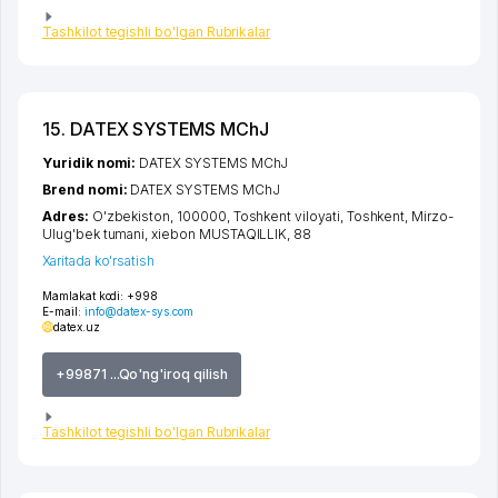
Tashkilot tegishli bo'lgan Rubrikalar
15. DATEX SYSTEMS MChJ
Yuridik nomi:
DATEX SYSTEMS MChJ
Brend nomi:
DATEX SYSTEMS MChJ
Adres:
O'zbekiston, 100000,
Toshkent viloyati
,
Toshkent
,
Mirzo-
Ulug'bek tumani
,
xiеbon MUSTAQILLIK
, 88
Xaritada ko'rsatish
Mamlakat kodi:
+998
E-mail:
info@datex-sys.com
datex.uz
+99871 ...Qo'ng'iroq qilish
Tashkilot tegishli bo'lgan Rubrikalar