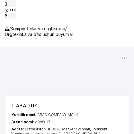
3
•••
6
/
Kompyuterlar va orgtexnika
/
Orgtexnika va ofis uchun buyumlar
1. ABAD.UZ
Yuridik nomi:
ABAD COMPANY MChJ
Brend nomi:
ABAD.UZ
Adres:
O'zbekiston, 100017,
Toshkent viloyati
,
Toshkent
,
Yunusobod tumani
,
xiеbon SHARAF RASHIDOV
, 16 A