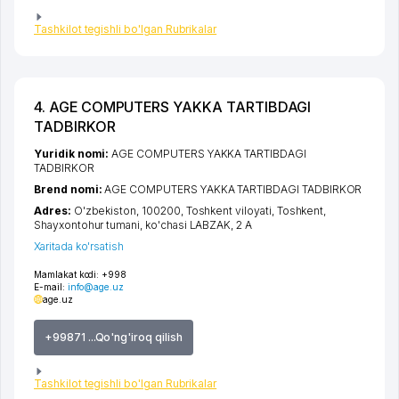
Tashkilot tegishli bo'lgan Rubrikalar
4. AGE COMPUTERS YAKKA TARTIBDAGI
TADBIRKOR
Yuridik nomi:
AGE COMPUTERS YAKKA TARTIBDAGI
TADBIRKOR
Brend nomi:
AGE COMPUTERS YAKKA TARTIBDAGI TADBIRKOR
Adres:
O'zbekiston, 100200,
Toshkent viloyati
,
Toshkent
,
Shayxontohur tumani
,
ko'chasi LABZAK
, 2 А
Xaritada ko'rsatish
Mamlakat kodi:
+998
E-mail:
info@age.uz
age.uz
+99871 ...Qo'ng'iroq qilish
Tashkilot tegishli bo'lgan Rubrikalar