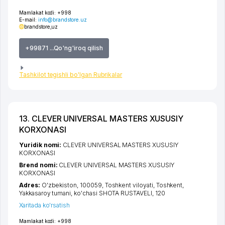
Mamlakat kodi:
+998
E-mail:
info@brandstore.uz
brandstore,uz
+99871 ...Qo'ng'iroq qilish
Tashkilot tegishli bo'lgan Rubrikalar
13. CLEVER UNIVERSAL MASTERS XUSUSIY
KORXONASI
Yuridik nomi:
CLEVER UNIVERSAL MASTERS XUSUSIY
KORXONASI
Brend nomi:
CLEVER UNIVERSAL MASTERS XUSUSIY
KORXONASI
Adres:
O'zbekiston, 100059,
Toshkent viloyati
,
Toshkent
,
Yakkasaroy tumani
,
ko'chasi SHOTA RUSTAVELI
, 120
Xaritada ko'rsatish
Mamlakat kodi:
+998