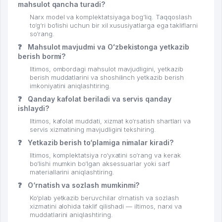
mahsulot qancha turadi?
Narx model va komplektatsiyaga bog‘liq. Taqqoslash
to‘g‘ri bo‘lishi uchun bir xil xususiyatlarga ega takliflarni
so‘rang.
❓
Mahsulot mavjudmi va Oʻzbekistonga yetkazib
berish bormi?
Iltimos, ombordagi mahsulot mavjudligini, yetkazib
berish muddatlarini va shoshilinch yetkazib berish
imkoniyatini aniqlashtiring.
❓
Qanday kafolat beriladi va servis qanday
ishlaydi?
Iltimos, kafolat muddati, xizmat ko‘rsatish shartlari va
servis xizmatining mavjudligini tekshiring.
❓
Yetkazib berish to‘plamiga nimalar kiradi?
Iltimos, komplektatsiya ro‘yxatini so‘rang va kerak
bo‘lishi mumkin bo‘lgan aksessuarlar yoki sarf
materiallarini aniqlashtiring.
❓
O‘rnatish va sozlash mumkinmi?
Ko‘plab yetkazib beruvchilar o‘rnatish va sozlash
xizmatini alohida taklif qilishadi — iltimos, narxi va
muddatlarini aniqlashtiring.