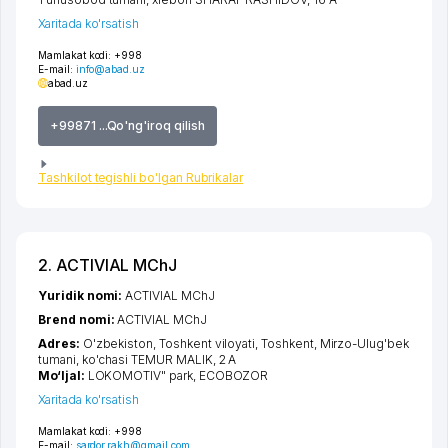
Xaritada ko'rsatish
Mamlakat kodi:
+998
E-mail:
info@abad.uz
abad.uz
+99871 ...Qo'ng'iroq qilish
Tashkilot tegishli bo'lgan Rubrikalar
2. ACTIVIAL MChJ
Yuridik nomi:
ACTIVIAL MChJ
Brend nomi:
ACTIVIAL MChJ
Adres:
O'zbekiston,
Toshkent viloyati
,
Toshkent
,
Mirzo-Ulug'bek
tumani
,
ko'chasi TEMUR MALIK
, 2 A
Mo‘ljal:
LOKOMOTIV" park, ECOBOZOR
Xaritada ko'rsatish
Mamlakat kodi:
+998
E-mail:
sardor.rakh@gmail.com