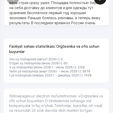
весь страх сразу ушел. Площадка полностью берет
на себя доставку до клиентов и для одежды тут
хранение бесплатное первый год, хорошая
экономия. Раньше боялась рекламы, а теперь вижу
результаты. В последнее время из России очень
много заказывают, а вначале только по Узбекистану
брали, но вяло. Удалось раскрутиться, дальше
развиваюсь потихоньку😊
Hamida 03.08.2026 12:45:39
Faoliyat sohasi statistikasi: Orgtexnika va ofis uchun
buyumlar
Shu oy mobaynida (август 2026 г.): 0
O'tgan oy mobaynida (июль 2026 г.): 60
3 oy mobaynida (июнь 2026 г. - июль 2026 г.): 2106
Yarim yil mobaynida (март 2026 г. - июль 2026 г.): 3678
1 yil mobaynida (январь 2025 г. - декабрь 2025 г.): 7458
Yellowpages.uz electron ma’lumotnomasi: «Orgtexnika va
ofis uchun buyumlar» Oʻzbekistonda sohasiga oid
kompaniyalar to’liq ro’yhati. Telefonlar, manzillar, ish vaqti
va resursdan 24 soat davrida olish mumkin bo’lgan