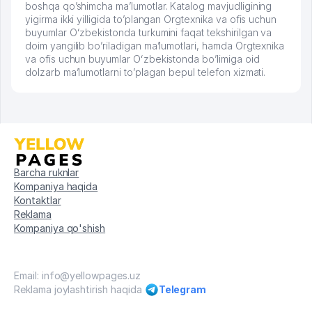
boshqa qo’shimcha ma’lumotlar. Katalog mavjudligining
yigirma ikki yilligida to’plangan Orgtexnika va ofis uchun
buyumlar Oʻzbekistonda turkumini faqat tekshirilgan va
doim yangilib bo’riladigan ma’lumotlari, hamda Orgtexnika
va ofis uchun buyumlar Oʻzbekistonda bo’limiga oid
dolzarb ma’lumotlarni to’plagan bepul telefon xizmati.
Barcha ruknlar
Kompaniya haqida
Kontaktlar
Reklama
Kompaniya qo'shish
Email: info@yellowpages.uz
Reklama joylashtirish haqida
Telegram