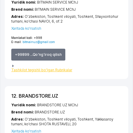
Yuridik nomi:
BITMAIN SERVICE MChJ
Brend nomi:
BITMAIN SERVICE MChJ
Adres:
O'zbekiston,
Toshkent viloyati
,
Toshkent
,
Shayxontohur
tumani
,
ko'chasi NAVOI
, 6, of. 2
Xaritada ko'rsatish
Mamlakat kodi:
+998
E-mail:
bitmainuz@gmail.com
+99899 ...Qo'ng'iroq qilish
Tashkilot tegishli bo'lgan Rubrikalar
12. BRANDSTORE.UZ
Yuridik nomi:
BRANDSTORE UZ MChJ
Brend nomi:
BRANDSTORE.UZ
Adres:
O'zbekiston,
Toshkent viloyati
,
Toshkent
,
Yakkasaroy
tumani
,
ko'chasi SHOTA RUSTAVELI
, 20
Xaritada ko'rsatish