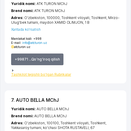
Yuridik nomi:
ATK TURON MChJ
Brend nomi:
ATK TURON MChJ
Adres:
O'zbekiston, 100000,
Toshkent viloyati
,
Toshkent
,
Mirzo-
Ulug'bek tumani
,
maydon XAMID OLIMJON
, 1 B
Xaritada ko'rsatish
Mamlakat kodi:
+998
E-mail:
info@atcturon.uz
atcturon.uz
+99871 ...Qo'ng'iroq qilish
Tashkilot tegishli bo'lgan Rubrikalar
7. AUTO BELLA MChJ
Yuridik nomi:
AUTO BELLA MChJ
Brend nomi:
AUTO BELLA MChJ
Adres:
O'zbekiston, 100100,
Toshkent viloyati
,
Toshkent
,
Yakkasaroy tumani
,
ko'chasi SHOTA RUSTAVELI
, 67