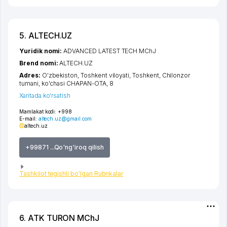
5. ALTECH.UZ
Yuridik nomi:
ADVANCED LATEST TECH MChJ
Brend nomi:
ALTECH.UZ
Adres:
O'zbekiston,
Toshkent viloyati
,
Toshkent
,
Chilonzor
tumani
,
ko'chasi CHAPAN-OTA
, 8
Xaritada ko'rsatish
Mamlakat kodi:
+998
E-mail:
altech.uz@gmail.com
altech.uz
+99871 ...Qo'ng'iroq qilish
Tashkilot tegishli bo'lgan Rubrikalar
6. ATK TURON MChJ