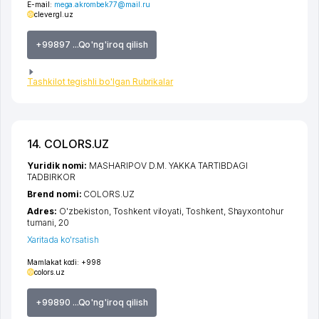
E-mail:
mega.akrombek77@mail.ru
clevergl.uz
+99897 ...Qo'ng'iroq qilish
Tashkilot tegishli bo'lgan Rubrikalar
14. COLORS.UZ
Yuridik nomi:
MASHARIPOV D.M. YAKKA TARTIBDAGI
TADBIRKOR
Brend nomi:
COLORS.UZ
Adres:
O'zbekiston,
Toshkent viloyati
,
Toshkent
,
Shayxontohur
tumani
, 20
Xaritada ko'rsatish
Mamlakat kodi:
+998
colors.uz
+99890 ...Qo'ng'iroq qilish