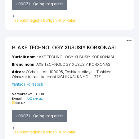
+99871 ...Qo'ng'iroq qilish
Tashkilot tegishli bo'lgan Rubrikalar
9. AXE TECHNOLOGY XUSUSIY KORXONASI
Yuridik nomi:
AXE TECHNOLOGY XUSUSIY KORXONASI
Brend nomi:
AXE TECHNOLOGY XUSUSIY KORXONASI
Adres:
O'zbekiston, 100095,
Toshkent viloyati
,
Toshkent
,
Olmazor tumani
,
ko'chasi KICHIK XALKA YO'LI
, 77/1
Xaritada ko'rsatish
Mamlakat kodi:
+998
E-mail:
info@axe.uz
axe.uz
+99871 ...Qo'ng'iroq qilish
Tashkilot tegishli bo'lgan Rubrikalar