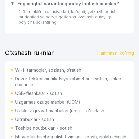
❓
Eng maqbul variantni qanday tanlash mumkin?
2–3 ta taklifni xususiyatlari, kafolati, yetkazib berish
muddatlari va servis qo‘llab-quvvatlash qulayligi
bo‘yicha solishtiring.
O‘xshash ruknlar
Hammasini ko'ring
Wi-fi tarmoqlar, sozlash, o‘ratish
Devor telekommunikatsiya kabinetlari - sotish, ishlab
chiqarish
USB-fleshkalar - sotish
Uzgarmas ozuqa manbai (UOM)
Uzluksiz quvvat manbalari (ups) - ta'mirlash
Ultrabuklar - sotish
Toshiba noutbuklari - sotish
Ish vaqtini hisobga olish tizimlari - sotish, ishlab chiqish,