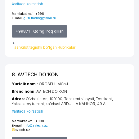
Xaritada ko'rsatish
Mamlakat kodi:
+998
E-mail:
guta.trading@mail.ru
+99871 ...Qo'ng'iroq qilish
Tashkilot tegishli bo'lgan Rubrikalar
8. AVTECH DO'KON
Yuridik nomi:
ORGSELL MChJ
Brend nomi:
AVTECH DO'KON
Adres:
O'zbekiston, 100100,
Toshkent viloyati
,
Toshkent
,
Yakkasaroy tumani
,
ko'chasi ABDULLA KAHHOR
, 49 A
Xaritada ko'rsatish
Mamlakat kodi:
+998
E-mail:
info@avtech.uz
avtech.uz