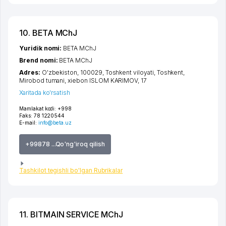
10. BETA MChJ
Yuridik nomi:
BETA MChJ
Brend nomi:
BETA MChJ
Adres:
O'zbekiston, 100029,
Toshkent viloyati
,
Toshkent
,
Mirobod tumani
,
xiеbon ISLOM KARIMOV
, 17
Xaritada ko'rsatish
Mamlakat kodi:
+998
Faks:
78 1220544
E-mail:
info@beta.uz
+99878 ...Qo'ng'iroq qilish
Tashkilot tegishli bo'lgan Rubrikalar
11. BITMAIN SERVICE MChJ