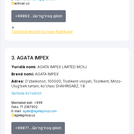
activial.uz
+99893 ...Qo'ng'iroq qilish
Tashkilot tegishli bo'lgan Rubrikalar
3. AGATA IMPEX
Yuridik nomi:
AGATA IMPEX LIMITED MChJ
Brend nomi:
AGATA IMPEX
Adres:
O'zbekiston, 100000,
Toshkent viloyati
,
Toshkent
,
Mirzo-
Ulug'bek tumani
,
ko'chasi SHAHRISABZ
, 1 B
Xaritada ko'rsatish
Mamlakat kodi:
+998
Faks:
71 2367902
E-mail:
agata@agatagroup.com
agatagroup.uz
+99871 ...Qo'ng'iroq qilish