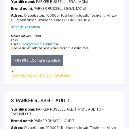
Yuridik nomi:
PARKER RUSSELL LEGAL MChJ
Brend nomi:
PARKER RUSSELL LEGAL MChJ
Adres:
O'zbekiston, 100000,
Toshkent viloyati
,
Toshkent
,
Mirzo-
Ulug'bek tumani
,
maydon XAMID OLIMJON
, 10 А
Xaritada ko'rsatish
Mamlakat kodi:
+998
Faks:
E-mail:
info@parkerrusselluz.com
parkerrussellinternational.com
parkerrusselluz.com
+99893 ...Qo'ng'iroq qilish
Tashkilot tegishli bo'lgan Rubrikalar
3. PARKER RUSSELL AUDIT
Yuridik nomi:
PARKER RUSSELL AUDIT MChJ AUDITOR
TASHKILOTI
Brend nomi:
PARKER RUSSELL AUDIT
Adres:
O'zbekiston, 100000,
Toshkent viloyati
,
Toshkent
,
Mirzo-