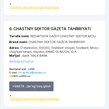
Tashkilot tegishli bo'lgan Rubrikalar
6. CHASTNIY SEKTOR GAZETA TAHRIRIYATI
Yuridik nomi:
REDAKTSIYA GAZETI CHASTNIY SEKTOR MChJ
Brend nomi:
CHASTNIY SEKTOR GAZETA TAHRIRIYATI
Adres:
O'zbekiston, 100000,
Toshkent viloyati
,
Toshkent
,
Mirzo-
Ulug'bek tumani
,
maydon XAMID OLIMJON
, 10 А
Mo‘ljal:
, bank "XALK BANK
Xaritada ko'rsatish
Mamlakat kodi:
+998
E-mail:
ch-sector.p@yandex.ru
vsem.uz
dom.uz
+99878 ...Qo'ng'iroq qilish
Tashkilot tegishli bo'lgan Rubrikalar