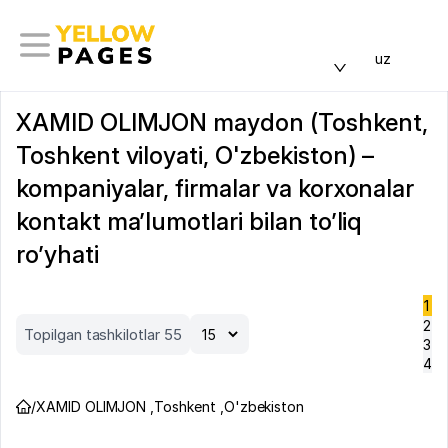
uz
XAMID OLIMJON maydon (Toshkent,
Toshkent viloyati, O'zbekiston) –
kompaniyalar, firmalar va korxonalar
kontakt ma’lumotlari bilan to’liq
ro’yhati
1
2
Topilgan tashkilotlar 55
3
4
/
XAMID OLIMJON
,
Toshkent
,
O'zbekiston