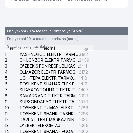
Eng yaxshi 20 ta mashhur kompaniya (июль)
Eng yaxshi 20 ta mashhur sarlavha (июль)
Saytdagi yangi tashkilotlar
№
Nomi
1
YASHNOBOD ELEKTR TARMOG'I NOSOZLIKLARI XIZMATI
3182
2
CHILONZOR ELEKTR TARMOG'I NOSOZLIK XIZMATI
2459
3
O'ZBEKISTON RESPUBLIKASI BOSH PROKURATURASI ISHONCH TELEFONI
2411
4
OLMAZOR ELEKTR TARMOG'I NOSOZLIKLARI XIZMATI
2172
5
UCH-TEPA ELEKTR TARMOG'I NOSOZLIKLARI XIZMATI
1418
6
TOSHKENT SHAHAR ELEKTR TARMOQLARI KORXONASI AJ
1417
7
SHAYXONTOHUR ELEKTR TARMOG'I NOSOZLIKLARINI TUZATISH XIZMATI
1407
8
SAMARQAND ELEKTR TARMOQLARI AJ
1398
9
SURXONDARYO ELEKTR TARMOQLARI AJ
1378
10
TOSHKENT TUMANI ELEKTR TARMOG'I AVARIYA XIZMATI
1286
11
TOSHKENT SHAHRI TASHKILOT TELEFONLARI HAQIDA MA'LUMOT BYUROSI
1263
12
DAVLAT TEST MARKAZINING ISHONCH TELEFONLARI
1080
13
O'ZBEKTELEKOM AJ
1065
14
TOSHKENT SHAHAR FUQAROLIK ISHLARI BO'YICHA SUDI
1002