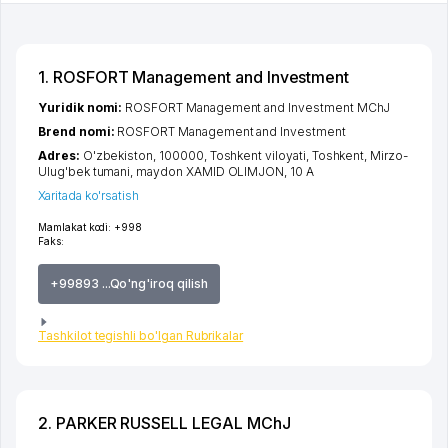
1. ROSFORT Management and Investment
Yuridik nomi:
ROSFORT Management and Investment MChJ
Brend nomi:
ROSFORT Management and Investment
Adres:
O'zbekiston, 100000,
Toshkent viloyati
,
Toshkent
,
Mirzo-
Ulug'bek tumani
,
maydon XAMID OLIMJON
, 10 А
Xaritada ko'rsatish
Mamlakat kodi:
+998
Faks:
+99893 ...Qo'ng'iroq qilish
Tashkilot tegishli bo'lgan Rubrikalar
2. PARKER RUSSELL LEGAL MChJ