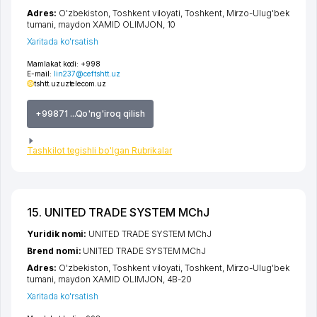
Adres:
O'zbekiston,
Toshkent viloyati
,
Toshkent
,
Mirzo-Ulug'bek
tumani
,
maydon XAMID OLIMJON
, 10
Xaritada ko'rsatish
Mamlakat kodi:
+998
E-mail:
lin237@ceftshtt.uz
tshtt.uz
uztelecom.uz
+99871 ...Qo'ng'iroq qilish
Tashkilot tegishli bo'lgan Rubrikalar
15. UNITED TRADE SYSTEM MChJ
Yuridik nomi:
UNITED TRADE SYSTEM MChJ
Brend nomi:
UNITED TRADE SYSTEM MChJ
Adres:
O'zbekiston,
Toshkent viloyati
,
Toshkent
,
Mirzo-Ulug'bek
tumani
,
maydon XAMID OLIMJON
, 4B-20
Xaritada ko'rsatish