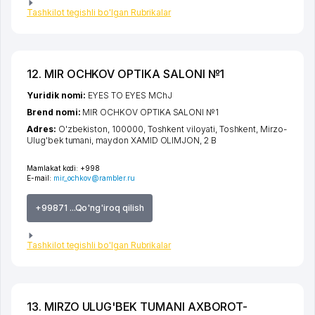
Tashkilot tegishli bo'lgan Rubrikalar
12. MIR OCHKOV OPTIKA SALONI №1
Yuridik nomi:
EYES TO EYES MChJ
Brend nomi:
MIR OCHKOV OPTIKA SALONI №1
Adres:
O'zbekiston, 100000,
Toshkent viloyati
,
Toshkent
,
Mirzo-
Ulug'bek tumani
,
maydon XAMID OLIMJON
, 2 B
Mamlakat kodi:
+998
E-mail:
mir_ochkov@rambler.ru
+99871 ...Qo'ng'iroq qilish
Tashkilot tegishli bo'lgan Rubrikalar
13. MIRZO ULUG'BEK TUMANI AXBOROT-