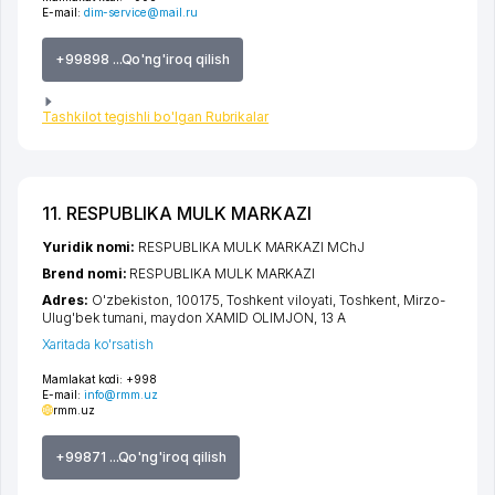
E-mail:
dim-service@mail.ru
+99898 ...Qo'ng'iroq qilish
Tashkilot tegishli bo'lgan Rubrikalar
11. RESPUBLIKA MULK MARKAZI
Yuridik nomi:
RESPUBLIKA MULK MARKAZI MChJ
Brend nomi:
RESPUBLIKA MULK MARKAZI
Adres:
O'zbekiston, 100175,
Toshkent viloyati
,
Toshkent
,
Mirzo-
Ulug'bek tumani
,
maydon XAMID OLIMJON
, 13 А
Xaritada ko'rsatish
Mamlakat kodi:
+998
E-mail:
info@rmm.uz
rmm.uz
+99871 ...Qo'ng'iroq qilish