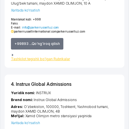
Ulug'bek tumani
,
maydon XAMID OLIMJON
, 10 А
Xaritada ko'rsatish
Mamlakat kodi:
+998
Faks:
E-mail:
info@parkerrusselluz.com
parkerrussellinternational.com
parkerrusselluz.com
+99893 ...Qo'ng'iroq qilish
Tashkilot tegishli bo'lgan Rubrikalar
4. Instrux Global Admissions
Yuridik nomi:
INSTRUX
Brend nomi:
Instrux Global Admissions
Adres:
O'zbekiston, 100000,
Toshkent
,
Yashnobod tumani
,
maydon XAMID OLIMJON
, 4B
Mo‘ljal:
Xamid Olimjon metro stansiyasi yaqinida
Xaritada ko'rsatish