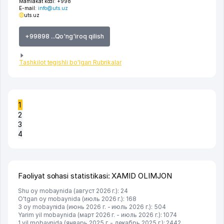
Mamlakat kodi:
+998
E-mail:
info@uts.uz
uts.uz
+99898 ...Qo'ng'iroq qilish
Tashkilot tegishli bo'lgan Rubrikalar
1
2
3
4
Faoliyat sohasi statistikasi: XAMID OLIMJON
Shu oy mobaynida (август 2026 г.): 24
O'tgan oy mobaynida (июль 2026 г.): 168
3 oy mobaynida (июнь 2026 г. - июль 2026 г.): 504
Yarim yil mobaynida (март 2026 г. - июль 2026 г.): 1074
1 yil mobaynida (январь 2025 г. - декабрь 2025 г.): 2442