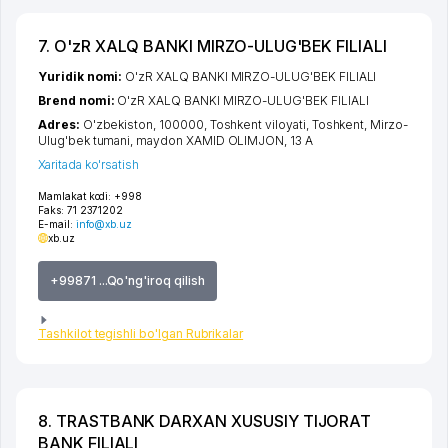
7. O'zR XALQ BANKI MIRZO-ULUG'BEK FILIALI
Yuridik nomi:
O'zR XALQ BANKI MIRZO-ULUG'BEK FILIALI
Brend nomi:
O'zR XALQ BANKI MIRZO-ULUG'BEK FILIALI
Adres:
O'zbekiston, 100000,
Toshkent viloyati
,
Toshkent
,
Mirzo-
Ulug'bek tumani
,
maydon XAMID OLIMJON
, 13 A
Xaritada ko'rsatish
Mamlakat kodi:
+998
Faks:
71 2371202
E-mail:
info@xb.uz
xb.uz
+99871 ...Qo'ng'iroq qilish
Tashkilot tegishli bo'lgan Rubrikalar
8. TRASTBANK DARXAN XUSUSIY TIJORAT
BANK FILIALI