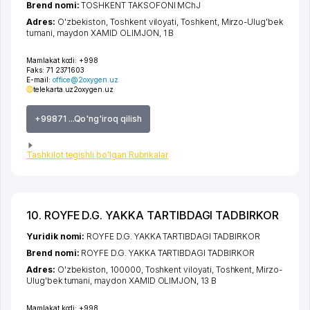
Brend nomi:
TOSHKENT TAKSOFONI MChJ
Adres:
O'zbekiston,
Toshkent viloyati
,
Toshkent
,
Mirzo-Ulug'bek
tumani
,
maydon XAMID OLIMJON
, 1 B
Mamlakat kodi:
+998
Faks:
71 2371603
E-mail:
office@2oxygen.uz
telekarta.uz
2oxygen.uz
+99871 ...Qo'ng'iroq qilish
Tashkilot tegishli bo'lgan Rubrikalar
10. ROYFE D.G. YAKKA TARTIBDAGI TADBIRKOR
Yuridik nomi:
ROYFE D.G. YAKKA TARTIBDAGI TADBIRKOR
Brend nomi:
ROYFE D.G. YAKKA TARTIBDAGI TADBIRKOR
Adres:
O'zbekiston, 100000,
Toshkent viloyati
,
Toshkent
,
Mirzo-
Ulug'bek tumani
,
maydon XAMID OLIMJON
, 13 B
Mamlakat kodi:
+998