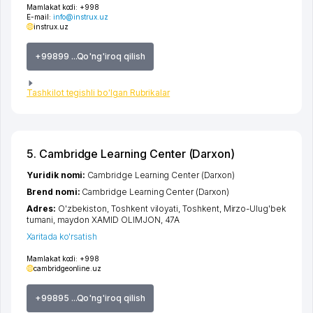
Mamlakat kodi:
+998
E-mail:
info@instrux.uz
instrux.uz
+99899 ...Qo'ng'iroq qilish
Tashkilot tegishli bo'lgan Rubrikalar
5. Cambridge Learning Center (Darxon)
Yuridik nomi:
Cambridge Learning Center (Darxon)
Brend nomi:
Cambridge Learning Center (Darxon)
Adres:
O'zbekiston,
Toshkent viloyati
,
Toshkent
,
Mirzo-Ulug'bek
tumani
,
maydon XAMID OLIMJON
, 47A
Xaritada ko'rsatish
Mamlakat kodi:
+998
cambridgeonline.uz
+99895 ...Qo'ng'iroq qilish