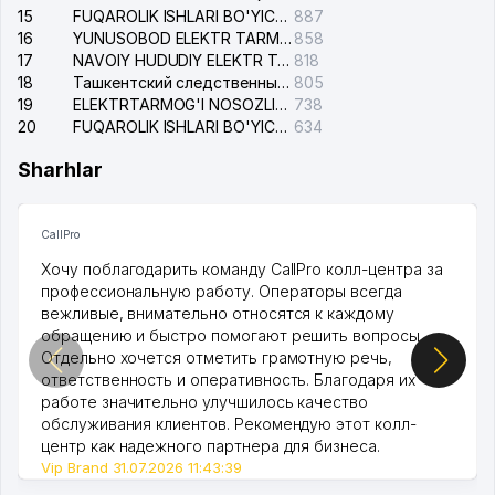
15
FUQAROLIK ISHLARI BO'YICHA YAKKASAROY TUMANLARARO SUDI
887
16
YUNUSOBOD ELEKTR TARMOG'I NOSOZLIKLARI XIZMATI
858
17
NAVOIY HUDUDIY ELEKTR TARMOQLARI KORXONASI AJ
818
18
Ташкентский следственный изолятор
805
19
ELEKTRTARMOG'I NOSOZLIKLARINI TO'ZATISH SERGELI XIZMATI
738
20
FUQAROLIK ISHLARI BO'YICHA UCH-TEPA TUMANI SUDI
634
Sharhlar
CallPro
Хочу поблагодарить команду CallPro колл-центра за
профессиональную работу. Операторы всегда
вежливые, внимательно относятся к каждому
обращению и быстро помогают решить вопросы.
Отдельно хочется отметить грамотную речь,
ответственность и оперативность. Благодаря их
работе значительно улучшилось качество
обслуживания клиентов. Рекомендую этот колл-
центр как надежного партнера для бизнеса.
Vip Brand 31.07.2026 11:43:39