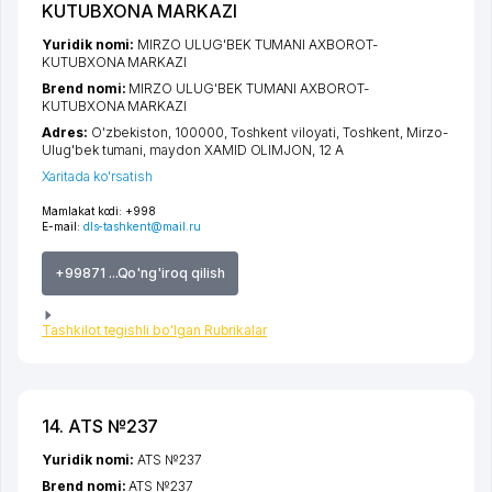
KUTUBXONA MARKAZI
Yuridik nomi:
MIRZO ULUG'BEK TUMANI AXBOROT-
KUTUBXONA MARKAZI
Brend nomi:
MIRZO ULUG'BEK TUMANI AXBOROT-
KUTUBXONA MARKAZI
Adres:
O'zbekiston, 100000,
Toshkent viloyati
,
Toshkent
,
Mirzo-
Ulug'bek tumani
,
maydon XAMID OLIMJON
, 12 А
Xaritada ko'rsatish
Mamlakat kodi:
+998
E-mail:
dls-tashkent@mail.ru
+99871 ...Qo'ng'iroq qilish
Tashkilot tegishli bo'lgan Rubrikalar
14. ATS №237
Yuridik nomi:
ATS №237
Brend nomi:
ATS №237