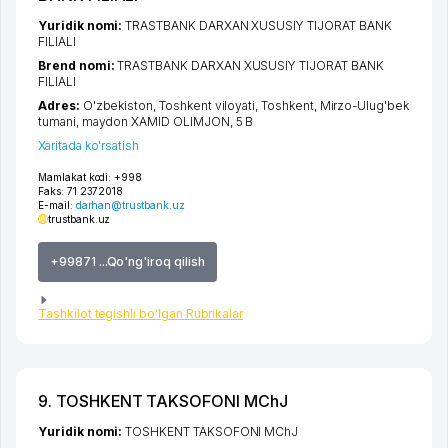
Yuridik nomi:
TRASTBANK DARXAN XUSUSIY TIJORAT BANK
FILIALI
Brend nomi:
TRASTBANK DARXAN XUSUSIY TIJORAT BANK
FILIALI
Adres:
O'zbekiston,
Toshkent viloyati
,
Toshkent
,
Mirzo-Ulug'bek
tumani
,
maydon XAMID OLIMJON
, 5 B
Xaritada ko'rsatish
Mamlakat kodi:
+998
Faks:
71 2372018
E-mail:
darhan@trustbank.uz
trustbank.uz
+99871 ...Qo'ng'iroq qilish
Tashkilot tegishli bo'lgan Rubrikalar
9. TOSHKENT TAKSOFONI MChJ
Yuridik nomi:
TOSHKENT TAKSOFONI MChJ