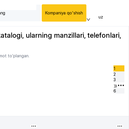
ang
Kompaniya qo'shish
uz
alogi, ularning manzillari, telefonlari,
umot to’plangan.
1
2
3
•••
6