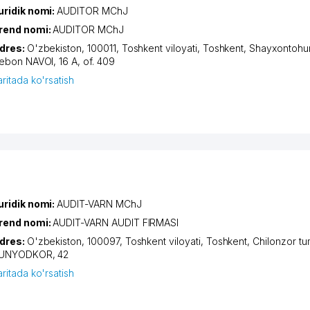
uridik nomi:
AUDITOR MChJ
rend nomi:
AUDITOR MChJ
dres:
O'zbekiston, 100011,
Toshkent viloyati
,
Toshkent
,
Shayxontohur
iеbon NAVOI
, 16 A, of. 409
aritada ko'rsatish
uridik nomi:
AUDIT-VARN MChJ
rend nomi:
AUDIT-VARN AUDIT FIRMASI
dres:
O'zbekiston, 100097,
Toshkent viloyati
,
Toshkent
,
Chilonzor tu
UNYODKOR
, 42
aritada ko'rsatish