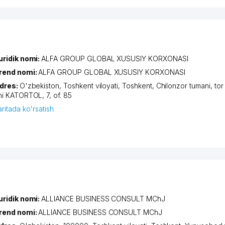
uridik nomi:
ALFA GROUP GLOBAL XUSUSIY KORXONASI
rend nomi:
ALFA GROUP GLOBAL XUSUSIY KORXONASI
dres:
O'zbekiston,
Toshkent viloyati
,
Toshkent
,
Chilonzor tumani
,
tor
hi KATORTOL
, 7, of. 85
aritada ko'rsatish
uridik nomi:
ALLIANCE BUSINESS CONSULT MChJ
rend nomi:
ALLIANCE BUSINESS CONSULT MChJ