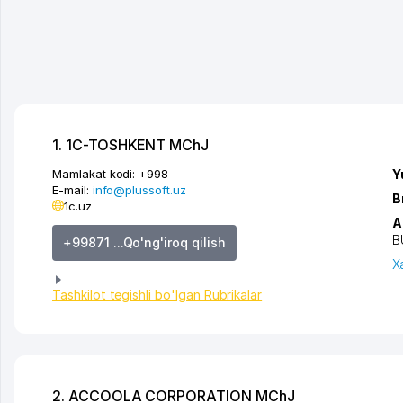
1. 1C-TOSHKENT MChJ
Mamlakat kodi:
+998
Y
E-mail:
info@plussoft.uz
B
1c.uz
A
B
+99871 ...Qo'ng'iroq qilish
X
Tashkilot tegishli bo'lgan Rubrikalar
2. ACCOOLA CORPORATION MChJ