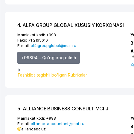
4. ALFA GROUP GLOBAL XUSUSIY KORXONASI
Mamlakat kodi:
+998
Y
Faks:
71 2165616
B
E-mail:
alfagroupglobal@mail.ru
A
c
+99894 ...Qo'ng'iroq qilish
X
Tashkilot tegishli bo'lgan Rubrikalar
5. ALLIANCE BUSINESS CONSULT MChJ
Mamlakat kodi:
+998
Y
E-mail:
alliance_accountant@mail.ru
B
alliancebc.uz