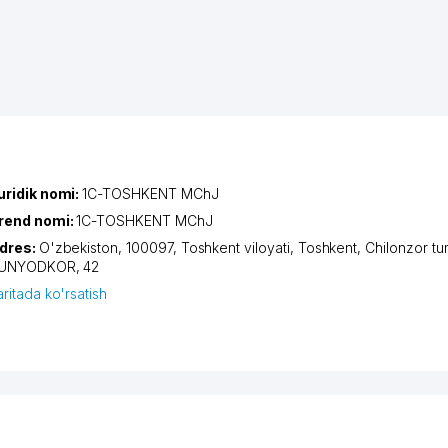
uridik nomi:
1C-TOSHKENT MChJ
rend nomi:
1C-TOSHKENT MChJ
dres:
O'zbekiston, 100097,
Toshkent viloyati
,
Toshkent
,
Chilonzor tu
UNYODKOR
, 42
aritada ko'rsatish