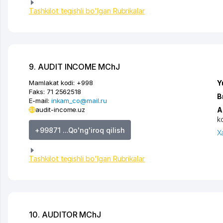
Tashkilot tegishli bo'lgan Rubrikalar
9. AUDIT INCOME MChJ
Mamlakat kodi:
+998
Y
Faks:
71 2562518
B
E-mail:
inkam_co@mail.ru
audit-income.uz
A
k
+99871 ...Qo'ng'iroq qilish
X
Tashkilot tegishli bo'lgan Rubrikalar
10. AUDITOR MChJ