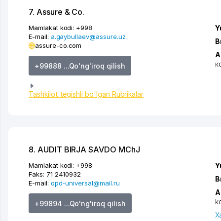
7. Assure & Co.
Mamlakat kodi:
+998
Y
E-mail:
a.gaybullaev@assure.uz
B
assure-co.com
A
к
+99888 ...Qo'ng'iroq qilish
Tashkilot tegishli bo'lgan Rubrikalar
8. AUDIT BIRJA SAVDO MChJ
Mamlakat kodi:
+998
Y
Faks:
71 2410932
B
E-mail:
opd-universal@mail.ru
A
k
+99894 ...Qo'ng'iroq qilish
X