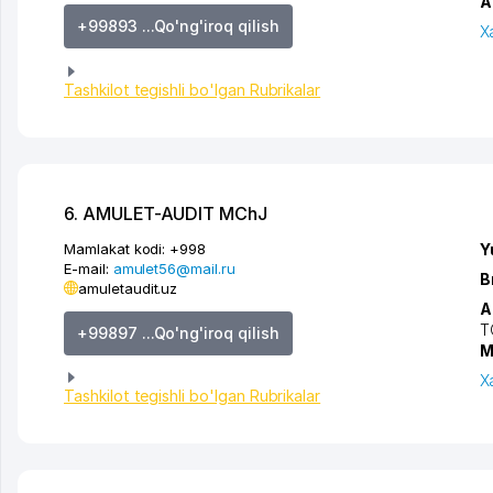
A
+99893 ...Qo'ng'iroq qilish
X
Tashkilot tegishli bo'lgan Rubrikalar
6. AMULET-AUDIT MChJ
Mamlakat kodi:
+998
Y
E-mail:
amulet56@mail.ru
B
amuletaudit.uz
A
T
+99897 ...Qo'ng'iroq qilish
M
X
Tashkilot tegishli bo'lgan Rubrikalar