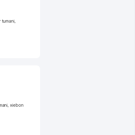
 tumani
,
mani
,
xiеbon