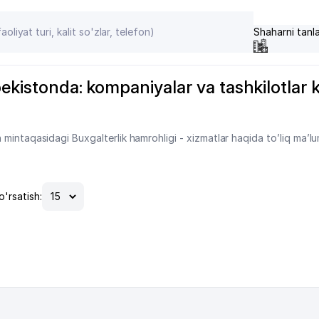
Shaharni tanl
ekistonda: kompaniyalar va tashkilotlar kat
mintaqasidagi Buxgalterlik hamrohligi - xizmatlar haqida to’liq ma’l
o'rsatish: