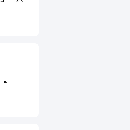
tumani
, 107Б
hasi