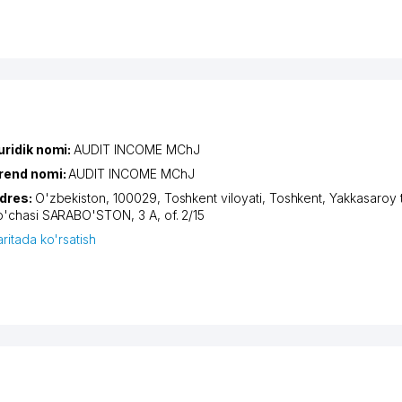
uridik nomi:
AUDIT INCOME MChJ
rend nomi:
AUDIT INCOME MChJ
dres:
O'zbekiston, 100029,
Toshkent viloyati
,
Toshkent
,
Yakkasaroy 
o'chasi SARABO'STON
, 3 A, of. 2/15
aritada ko'rsatish