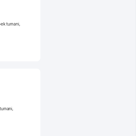
ek tumani
,
tumani
,