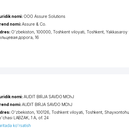
uridik nomi:
ООО Assure Solutions
rend nomi:
Assure & Co.
dres:
O'zbekiston, 100000,
Toshkent viloyati
,
Toshkent
,
Yakkasaroy 
ольцевая дорога
, 16
uridik nomi:
AUDIT BIRJA SAVDO MChJ
rend nomi:
AUDIT BIRJA SAVDO MChJ
dres:
O'zbekiston, 100126,
Toshkent viloyati
,
Toshkent
,
Shayxontohu
o'chasi LABZAK
, 1 А, of. 24
aritada ko'rsatish