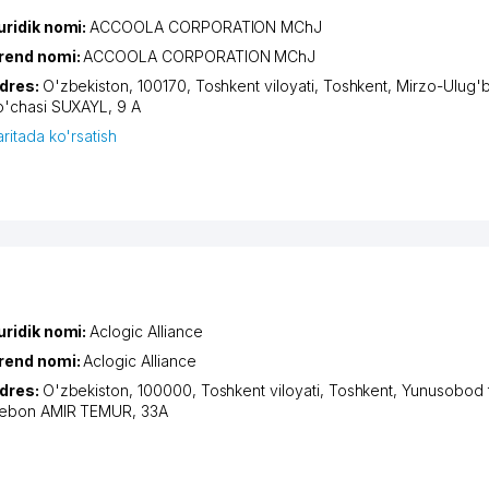
uridik nomi:
ACCOOLA CORPORATION MChJ
rend nomi:
ACCOOLA CORPORATION MChJ
dres:
O'zbekiston, 100170,
Toshkent viloyati
,
Toshkent
,
Mirzo-Ulug'b
o'chasi SUXAYL
, 9 А
aritada ko'rsatish
uridik nomi:
Aclogic Alliance
rend nomi:
Aclogic Alliance
dres:
O'zbekiston, 100000,
Toshkent viloyati
,
Toshkent
,
Yunusobod 
iеbon AMIR TEMUR
, 33А