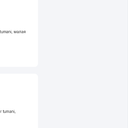
tumani
,
малая
r tumani
,