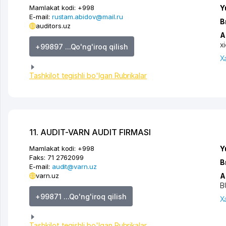
Mamlakat kodi:
+998
Y
E-mail:
rustam.abidov@mail.ru
B
auditors.uz
A
x
+99897 ...Qo'ng'iroq qilish
X
Tashkilot tegishli bo'lgan Rubrikalar
11. AUDIT-VARN AUDIT FIRMASI
Mamlakat kodi:
+998
Y
Faks:
71 2762099
B
E-mail:
audit@varn.uz
varn.uz
A
B
+99871 ...Qo'ng'iroq qilish
X
Tashkilot tegishli bo'lgan Rubrikalar