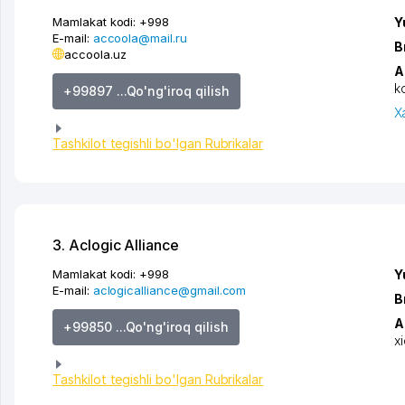
Mamlakat kodi:
+998
Y
E-mail:
accoola@mail.ru
B
accoola.uz
A
k
+99897 ...Qo'ng'iroq qilish
X
Tashkilot tegishli bo'lgan Rubrikalar
3. Aclogic Alliance
Mamlakat kodi:
+998
Y
E-mail:
aclogicalliance@gmail.com
B
A
+99850 ...Qo'ng'iroq qilish
x
Tashkilot tegishli bo'lgan Rubrikalar