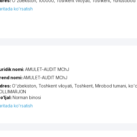
dres:
O'zbekiston, 100000,
Toshkent viloyati
,
Toshkent
,
Yunusobod 
aritada ko'rsatish
uridik nomi:
AMULET-AUDIT MChJ
rend nomi:
AMULET-AUDIT MChJ
dres:
O'zbekiston,
Toshkent viloyati
,
Toshkent
,
Mirobod tumani
,
ko'c
OLLIMARJON
o‘ljal:
Norman binosi
aritada ko'rsatish