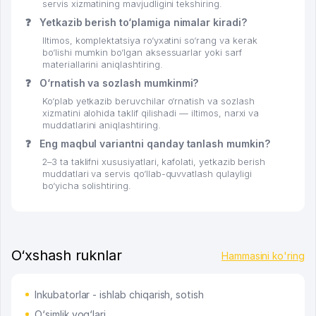
servis xizmatining mavjudligini tekshiring.
❓
Yetkazib berish to‘plamiga nimalar kiradi?
Iltimos, komplektatsiya ro‘yxatini so‘rang va kerak
bo‘lishi mumkin bo‘lgan aksessuarlar yoki sarf
materiallarini aniqlashtiring.
❓
O‘rnatish va sozlash mumkinmi?
Ko‘plab yetkazib beruvchilar o‘rnatish va sozlash
xizmatini alohida taklif qilishadi — iltimos, narxi va
muddatlarini aniqlashtiring.
❓
Eng maqbul variantni qanday tanlash mumkin?
2–3 ta taklifni xususiyatlari, kafolati, yetkazib berish
muddatlari va servis qo‘llab-quvvatlash qulayligi
bo‘yicha solishtiring.
O‘xshash ruknlar
Hammasini ko'ring
Inkubatorlar - ishlab chiqarish, sotish
O‘simlik yog‘lari