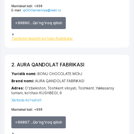
Mamlakat kodi:
+998
E-mail:
ipOOOarmeniya@mail.ru
+99890 ...Qo'ng'iroq qilish
Tashkilot tegishli bo'lgan Rubrikalar
2. AURA QANDOLAT FABRIKASI
Yuridik nomi:
BONU CHOCOLATE MChJ
Brend nomi:
AURA QANDOLAT FABRIKASI
Adres:
O'zbekiston,
Toshkent viloyati
,
Toshkent
,
Yakkasaroy
tumani
,
ko'chasi KUSHBEGI
, 6
Xaritada ko'rsatish
Mamlakat kodi:
+998
+99897 ...Qo'ng'iroq qilish