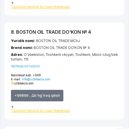
Tashkilot tegishli bo'lgan Rubrikalar
8. BOSTON OIL TRADE DO'KON № 4
Yuridik nomi:
BOSTON OIL TRADE MChJ
Brend nomi:
BOSTON OIL TRADE DO'KON № 4
Adres:
O'zbekiston,
Toshkent viloyati
,
Toshkent
,
Mirzo-Ulug'bek
tumani
, 115
Xaritada ko'rsatish
Mamlakat kodi:
+998
E-mail:
info@uztobacco.com
uztobacco.com
+99899 ...Qo'ng'iroq qilish
Tashkilot tegishli bo'lgan Rubrikalar