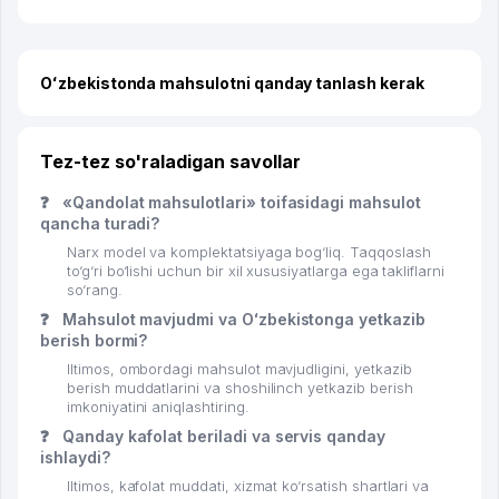
Oʻzbekistonda mahsulotni qanday tanlash kerak
Tez-tez so'raladigan savollar
❓
«Qandolat mahsulotlari» toifasidagi mahsulot
qancha turadi?
Narx model va komplektatsiyaga bog‘liq. Taqqoslash
to‘g‘ri bo‘lishi uchun bir xil xususiyatlarga ega takliflarni
so‘rang.
❓
Mahsulot mavjudmi va Oʻzbekistonga yetkazib
berish bormi?
Iltimos, ombordagi mahsulot mavjudligini, yetkazib
berish muddatlarini va shoshilinch yetkazib berish
imkoniyatini aniqlashtiring.
❓
Qanday kafolat beriladi va servis qanday
ishlaydi?
Iltimos, kafolat muddati, xizmat ko‘rsatish shartlari va