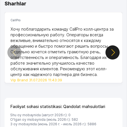
Sharhlar
CallPro
Хочу поблагодарить команду CallPro колл-центра за
профессиональную работу. Операторы всегда
вежливые, внимательно относятся к каждому
обращению и быстро помогают решить вопросы.
Отдельно хочется отметить грамотную речь,
ответственность и оперативность. Благодаря их
работе значительно улучшилось качество
обслуживания клиентов. Рекомендую этот колл-
центр как надежного партнера для бизнеса.
Vip Brand 31.07.2026 11:43:39
Faoliyat sohasi statistikasi: Qandolat mahsulotlari
Shu oy mobaynida (август 2026 г.): 0
O'tgan oy mobaynida (июль 2026 г.): 582
3 oy mobaynida (июнь 2026 г. - июль 2026 г.): 5886