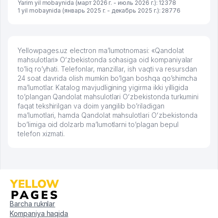
Yarim yil mobaynida (март 2026 г. - июль 2026 г.): 12378
1 yil mobaynida (январь 2025 г. - декабрь 2025 г.): 28776
Yellowpages.uz electron ma’lumotnomasi: «Qandolat
mahsulotlari» Oʻzbekistonda sohasiga oid kompaniyalar
to’liq ro’yhati. Telefonlar, manzillar, ish vaqti va resursdan
24 soat davrida olish mumkin bo’lgan boshqa qo’shimcha
ma’lumotlar. Katalog mavjudligining yigirma ikki yilligida
to’plangan Qandolat mahsulotlari Oʻzbekistonda turkumini
faqat tekshirilgan va doim yangilib bo’riladigan
ma’lumotlari, hamda Qandolat mahsulotlari Oʻzbekistonda
bo’limiga oid dolzarb ma’lumotlarni to’plagan bepul
telefon xizmati.
Barcha ruknlar
Kompaniya haqida