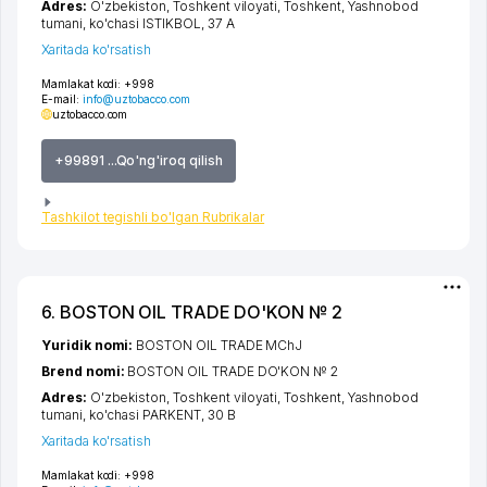
Adres:
O'zbekiston,
Toshkent viloyati
,
Toshkent
,
Yashnobod
tumani
,
ko'chasi ISTIKBOL
, 37 A
Xaritada ko'rsatish
Mamlakat kodi:
+998
E-mail:
info@uztobacco.com
uztobacco.com
+99891 ...Qo'ng'iroq qilish
Tashkilot tegishli bo'lgan Rubrikalar
6. BOSTON OIL TRADE DO'KON № 2
Yuridik nomi:
BOSTON OIL TRADE MChJ
Brend nomi:
BOSTON OIL TRADE DO'KON № 2
Adres:
O'zbekiston,
Toshkent viloyati
,
Toshkent
,
Yashnobod
tumani
,
ko'chasi PARKENT
, 30 B
Xaritada ko'rsatish
Mamlakat kodi:
+998