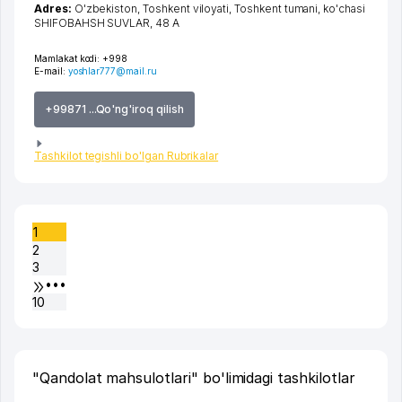
Adres:
O'zbekiston,
Toshkent viloyati
,
Toshkent tumani
,
ko'chasi
SHIFOBAHSH SUVLAR
, 48 A
Mamlakat kodi:
+998
E-mail:
yoshlar777@mail.ru
+99871 ...Qo'ng'iroq qilish
Tashkilot tegishli bo'lgan Rubrikalar
1
2
3
•••
10
"Qandolat mahsulotlari" bo'limidagi tashkilotlar