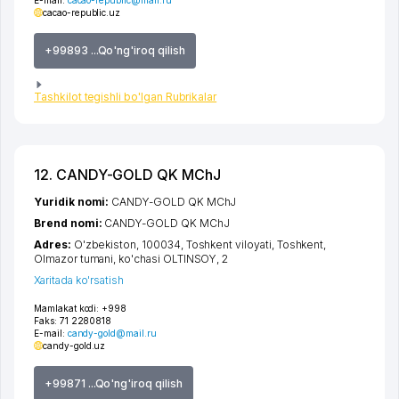
E-mail:
cacao-republic@mail.ru
cacao-republic.uz
+99893 ...Qo'ng'iroq qilish
Tashkilot tegishli bo'lgan Rubrikalar
12. CANDY-GOLD QK MChJ
Yuridik nomi:
CANDY-GOLD QK MChJ
Brend nomi:
CANDY-GOLD QK MChJ
Adres:
O'zbekiston, 100034,
Toshkent viloyati
,
Toshkent
,
Olmazor tumani
,
ko'chasi OLTINSOY
, 2
Xaritada ko'rsatish
Mamlakat kodi:
+998
Faks:
71 2280818
E-mail:
candy-gold@mail.ru
candy-gold.uz
+99871 ...Qo'ng'iroq qilish