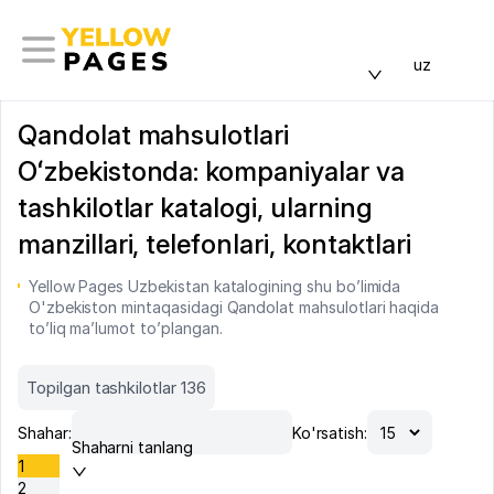
uz
Qandolat mahsulotlari
Oʻzbekistonda: kompaniyalar va
tashkilotlar katalogi, ularning
manzillari, telefonlari, kontaktlari
Yellow Pages Uzbekistan katalogining shu bo’limida
O'zbekiston mintaqasidagi Qandolat mahsulotlari haqida
to’liq ma’lumot to’plangan.
Topilgan tashkilotlar 136
Shahar:
Ko'rsatish:
Shaharni tanlang
1
2