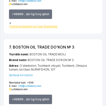
E-mail:
info@uztobacco.com
uztobacco.com
+99899 ...Qo'ng'iroq qilish
Tashkilot tegishli bo'lgan Rubrikalar
7. BOSTON OIL TRADE DO'KON № 3
Yuridik nomi:
BOSTON OIL TRADE MChJ
Brend nomi:
BOSTON OIL TRADE DO'KON № 3
Adres:
O'zbekiston,
Toshkent viloyati
,
Toshkent
,
Olmazor
tumani
,
ko'chasi NURAFSHON
, 107
Xaritada ko'rsatish
Mamlakat kodi:
+998
E-mail:
info@uztobacco.com
uztobacco.com
+99899 ...Qo'ng'iroq qilish