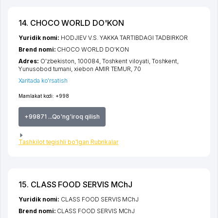
14. CHOCO WORLD DO'KON
Yuridik nomi:
HODJIEV V.S. YAKKA TARTIBDAGI TADBIRKOR
Brend nomi:
CHOCO WORLD DO'KON
Adres:
O'zbekiston, 100084,
Toshkent viloyati
,
Toshkent
,
Yunusobod tumani
,
xiеbon AMIR TEMUR
, 70
Xaritada ko'rsatish
Mamlakat kodi:
+998
+99871 ...Qo'ng'iroq qilish
Tashkilot tegishli bo'lgan Rubrikalar
15. CLASS FOOD SERVIS MChJ
Yuridik nomi:
CLASS FOOD SERVIS MChJ
Brend nomi:
CLASS FOOD SERVIS MChJ