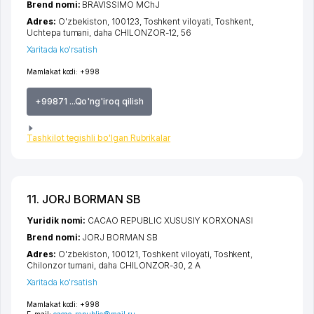
Brend nomi:
BRAVISSIMO MChJ
Adres:
O'zbekiston, 100123,
Toshkent viloyati
,
Toshkent
,
Uchtepa tumani
,
daha CHILONZOR-12
, 56
Xaritada ko'rsatish
Mamlakat kodi:
+998
+99871 ...Qo'ng'iroq qilish
Tashkilot tegishli bo'lgan Rubrikalar
11. JORJ BORMAN SB
Yuridik nomi:
CACAO REPUBLIC XUSUSIY KORXONASI
Brend nomi:
JORJ BORMAN SB
Adres:
O'zbekiston, 100121,
Toshkent viloyati
,
Toshkent
,
Chilonzor tumani
,
daha CHILONZOR-30
, 2 A
Xaritada ko'rsatish
Mamlakat kodi:
+998