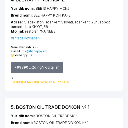
Yuridik nomi:
BEE IS HAPPY MChJ
Brend nomi:
BEE HAPPY KOFI KAFE
Adres:
O'zbekiston,
Toshkent viloyati
,
Toshkent
,
Yunusobod
tumani
,
daha KIYOT
, 58
Mo‘ljal:
restoran "NA NEBE
Xaritada ko'rsatish
Mamlakat kodi:
+998
E-mail:
info@behappy.uz
beehappy.uz
+99890 ...Qo'ng'iroq qilish
Tashkilot tegishli bo'lgan Rubrikalar
5. BOSTON OIL TRADE DO'KON № 1
Yuridik nomi:
BOSTON OIL TRADE MChJ
Brend nomi:
BOSTON OIL TRADE DO'KON № 1