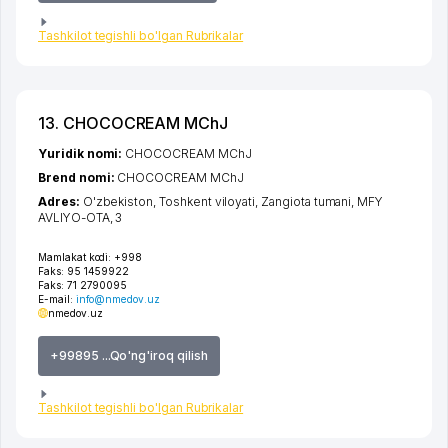
Tashkilot tegishli bo'lgan Rubrikalar
13. CHOCOCREAM MChJ
Yuridik nomi:
CHOCOCREAM MChJ
Brend nomi:
CHOCOCREAM MChJ
Adres:
O'zbekiston,
Toshkent viloyati
,
Zangiota tumani
,
MFY
AVLIYO-OTA
, 3
Mamlakat kodi:
+998
Faks:
95 1459922
Faks:
71 2790095
E-mail:
info@nmedov.uz
nmedov.uz
+99895 ...Qo'ng'iroq qilish
Tashkilot tegishli bo'lgan Rubrikalar