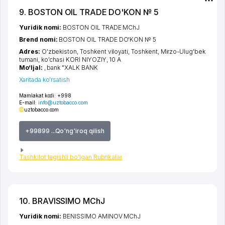
9. BOSTON OIL TRADE DO'KON № 5
Yuridik nomi:
BOSTON OIL TRADE MChJ
Brend nomi:
BOSTON OIL TRADE DO'KON № 5
Adres:
O'zbekiston,
Toshkent viloyati
,
Toshkent
,
Mirzo-Ulug'bek
tumani
,
ko'chasi KORI NIYOZIY
, 10 A
Mo‘ljal:
, bank "XALK BANK
Xaritada ko'rsatish
Mamlakat kodi:
+998
E-mail:
info@uztobacco.com
uztobacco.com
+99899 ...Qo'ng'iroq qilish
Tashkilot tegishli bo'lgan Rubrikalar
10. BRAVISSIMO MChJ
Yuridik nomi:
BENISSIMO AMINOV MChJ