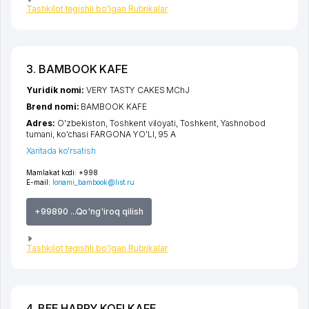
Tashkilot tegishli bo'lgan Rubrikalar
3. BAMBOOK KAFE
Yuridik nomi:
VERY TASTY CAKES MChJ
Brend nomi:
BAMBOOK KAFE
Adres:
O'zbekiston,
Toshkent viloyati
,
Toshkent
,
Yashnobod
tumani
,
ko'chasi FARGONA YO'LI
, 95 A
Xaritada ko'rsatish
Mamlakat kodi:
+998
E-mail:
lonami_bambook@list.ru
+99890 ...Qo'ng'iroq qilish
Tashkilot tegishli bo'lgan Rubrikalar
4. BEE HAPPY KOFI KAFE