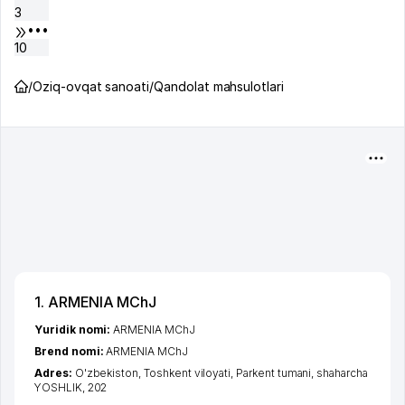
3
•••
10
/
Oziq-ovqat sanoati
/
Qandolat mahsulotlari
1. ARMENIA MChJ
Yuridik nomi:
ARMENIA MChJ
Brend nomi:
ARMENIA MChJ
Adres:
O'zbekiston,
Toshkent viloyati
,
Parkent tumani
,
shaharcha
YOSHLIK
, 202