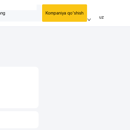
ang
Kompaniya qo'shish
uz