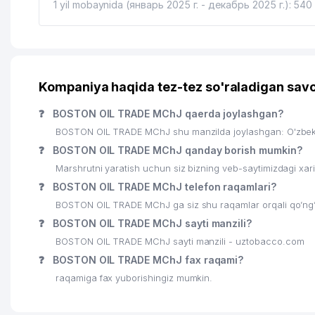
1 yil mobaynida (январь 2025 г. - декабрь 2025 г.): 540
Kompaniya haqida tez-tez so'raladigan savo
❓
BOSTON OIL TRADE MChJ qaerda joylashgan?
BOSTON OIL TRADE MChJ shu manzilda joylashgan: O'zbek
❓
BOSTON OIL TRADE MChJ qanday borish mumkin?
Marshrutni yaratish uchun siz bizning veb-saytimizdagi xa
❓
BOSTON OIL TRADE MChJ telefon raqamlari?
BOSTON OIL TRADE MChJ ga siz shu raqamlar orqali qo’ng’i
❓
BOSTON OIL TRADE MChJ sayti manzili?
BOSTON OIL TRADE MChJ sayti manzili - uztobacco.com
❓
BOSTON OIL TRADE MChJ fax raqami?
raqamiga fax yuborishingiz mumkin.