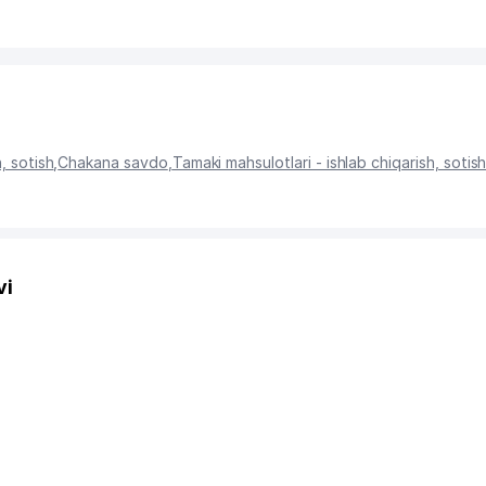
h, sotish
,
Chakana savdo
,
Tamaki mahsulotlari - ishlab chiqarish, sotis
vi