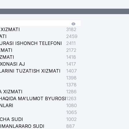
XIZMATI
3182
ATI
2459
URASI ISHONCH TELEFONI
2411
ZMATI
2172
IZMATI
1418
XONASI AJ
1417
ARINI TUZATISH XIZMATI
1407
1398
1378
 XIZMATI
1286
HAQIDA MA'LUMOT BYUROSI
1263
NLARI
1080
1065
ICHA SUDI
1002
TUMANLARARO SUDI
887