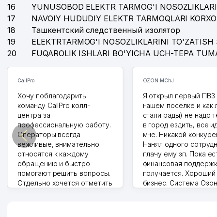
16
YUNUSOBOD ELEKTR TARMOG'I NOSOZLIKLARI
17
NAVOIY HUDUDIY ELEKTR TARMOQLARI KORXO
18
Ташкентский следственный изолятор
19
ELEKTRTARMOG'I NOSOZLIKLARINI TO'ZATISH 
20
FUQAROLIK ISHLARI BO'YICHA UCH-TEPA TUM
CallPro
OZON MChJ
Хочу поблагодарить
Я открыл первый ПВЗ 
команду CallPro колл-
нашем поселке и как
центра за
стали рады) не надо 
профессиональную работу.
в город ездить, все и
Операторы всегда
мне. Никакой конкуре
вежливые, внимательно
Нанял одного сотрудн
относятся к каждому
плачу ему зп. Пока ес
обращению и быстро
финансовая поддержк
помогают решить вопросы.
получается. Хороший
Отдельно хочется отметить
бизнес. Система Озо
грамотную речь,
сама делает отчеты.
ответственность и
Другой конкурент в 
оперативность. Благодаря
поселке вряд ли откр