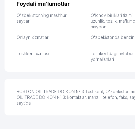
их работе значительно
потому что видно на 
Foydali ma'lumotlar
улучшилось качество
Озона для Узбекистан
обслуживания клиентов.
тут у нас уже есть ПВ
O'zbekistonning mashhur
O'lchov birliklari tizimi
Рекомендую этот колл-
saytlari
Выгодное дело и
uzunlik, tezlik, ma'lumo
maydon
центр как надежного
спокойное.
партнера для бизнеса.
Марат 27.07.2026 08:00
Onlayn xizmatlar
O'zbekistonda benzin 
Vip Brand 31.07.2026 11:43:39
Toshkent xaritasi
Toshkentdagi avtobus
yo'nalishlari
BOSTON OIL TRADE DO'KON № 3 Toshkent, O'zbekiston mintaq
OIL TRADE DO'KON № 3: kontaktlar, manzil, telefon, faks, sa
saytida.