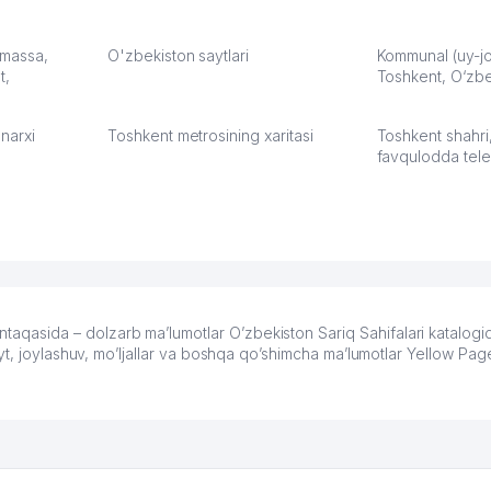
карте
а что
З.
: massa,
O'zbekiston saytlari
Kommunal (uy-joy
t,
Toshkent, O‘zbe
:37
narxi
Toshkent metrosining xaritasi
Toshkent shahri
favqulodda tele
asida – dolzarb ma’lumotlar O’zbekiston Sariq Sahifalari katalog
yt, joylashuv, mo’ljallar va boshqa qo’shimcha ma’lumotlar Yellow Pa