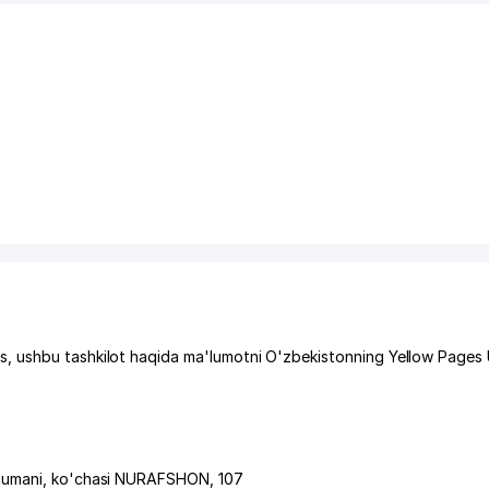
, ushbu tashkilot haqida ma'lumotni O'zbekistonning Yellow Pages
tumani
,
ko'chasi NURAFSHON
, 107