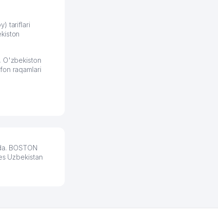
продвижением, но в итоге
разобрался. Озон как раз
получает свои 50 кликов на
) tariflari
kiston
обучение и цена потом
держится ровно около
ставки. Работать на
, O'zbekiston
площадке нравится, здесь
fon raqamlari
рынок сбыта шире и заказы
идут стабильно.
Урад 21.07.2026 08:47:51
ida. BOSTON
ges Uzbekistan