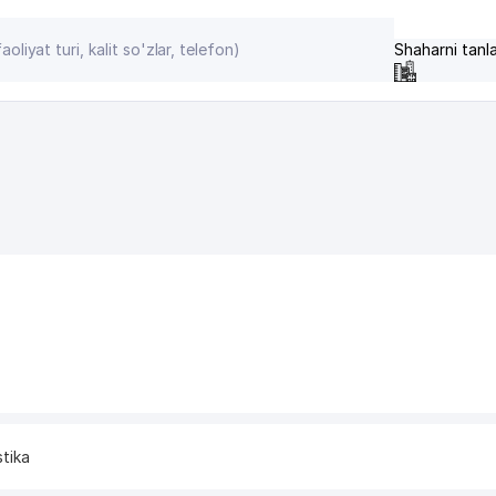
Shaharni tanl
stika