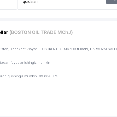
qoidalari
llar
(BOSTON OIL TRADE MChJ)
iston, Toshkent viloyati, TOSHKENT, OLMAZOR tumani, DARVOZAI SALL
ritadan foydalanishingiz mumkin
roq qilishingiz mumkin: 99 0045775