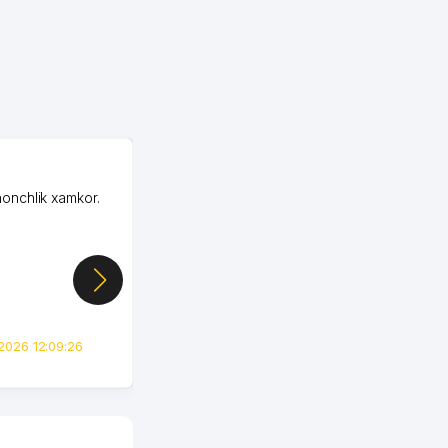
OZON MChJ
honchlik xamkor.
Зашел на Озон в
Узбекистане почти
случайно, когда коллега
показал свой кабинет и
цифры, так что я буквально
сразу загорелся этой
идеей. Регистрация заняла
всего вечер, а договор там
2026 12:09:26
вполне понятный и нет этих
всяких замудреных
юридических
формулировок. Первое
время сильно тупил с