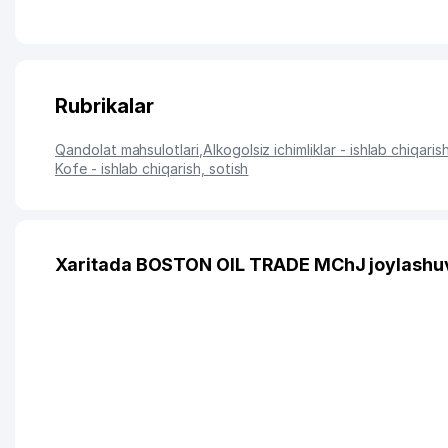
Rubrikalar
Qandolat mahsulotlari
,
Alkogolsiz ichimliklar - ishlab chiqaris
Kofe - ishlab chiqarish, sotish
Xaritada BOSTON OIL TRADE MChJ joylashu