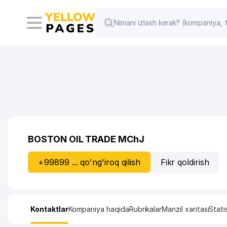
BOSTON OIL TRADE MChJ
+99899 ... qo'ng'iroq qilish
Fikr qoldirish
Kontaktlar
Kompaniya haqida
Rubrikalar
Manzil xaritasi
Stati