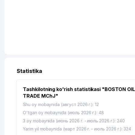
Statistika
Tashkilotning ko'rish statistikasi "BOSTON OIL
TRADE MChJ"
Shu oy mobaynida (август 2026 г.): 12
O'tgan oy mobaynida (июль 2026 г.): 48
3 oy mobaynida (июнь 2026 г. - июль 2026 г.): 240
Yarim yil mobaynida (март 2026 г. - июль 2026 г.): 324