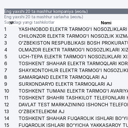
Eng yaxshi 20 ta mashhur kompaniya (июль)
Eng yaxshi 20 ta mashhur sarlavha (июль)
Saytdagi yangi tashkilotlar
№
Nomi
1
YASHNOBOD ELEKTR TARMOG'I NOSOZLIKLARI 
2
CHILONZOR ELEKTR TARMOG'I NOSOZLIK XIZM
3
O'ZBEKISTON RESPUBLIKASI BOSH PROKURAT
4
OLMAZOR ELEKTR TARMOG'I NOSOZLIKLARI XI
5
UCH-TEPA ELEKTR TARMOG'I NOSOZLIKLARI X
6
TOSHKENT SHAHAR ELEKTR TARMOQLARI KOR
7
SHAYXONTOHUR ELEKTR TARMOG'I NOSOZLIKL
8
SAMARQAND ELEKTR TARMOQLARI AJ
9
SURXONDARYO ELEKTR TARMOQLARI AJ
10
TOSHKENT TUMANI ELEKTR TARMOG'I AVARIYA
11
TOSHKENT SHAHRI TASHKILOT TELEFONLARI 
12
DAVLAT TEST MARKAZINING ISHONCH TELEFO
13
O'ZBEKTELEKOM AJ
14
TOSHKENT SHAHAR FUQAROLIK ISHLARI BO'Y
15
FUQAROLIK ISHLARI BO'YICHA YAKKASAROY 