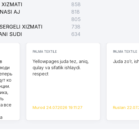
 XIZMATI
858
NASI AJ
818
805
SERGELI XIZMATI
738
ANI SUDI
634
PALMA TEXTILE
PALMA TEXTILE
в
Yellowpages juda tez, aniq,
Juda zo’r, is
 люди
qulay va sifatlik ishlaydi.
теперь
respect
дут ко
нции.
ика,
ть
а все
Murod 24.07.2026 19:11:27
Ruslan 22.07.
на
моем
оется,