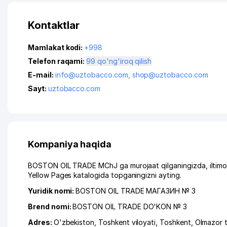
Kontaktlar
Mamlakat kodi:
+998
Telefon raqami:
99 qo'ng'iroq qilish
E-mail:
info@uztobacco.com
,
shop@uztobacco.com
Sayt:
uztobacco.com
Kompaniya haqida
BOSTON OIL TRADE MChJ ga murojaat qilganingizda, iltimos
Yellow Pages katalogida topganingizni ayting.
Yuridik nomi:
BOSTON OIL TRADE МАГАЗИН № 3
Brend nomi:
BOSTON OIL TRADE DO'KON № 3
Adres:
O'zbekiston,
Toshkent viloyati
,
Toshkent
,
Olmazor 