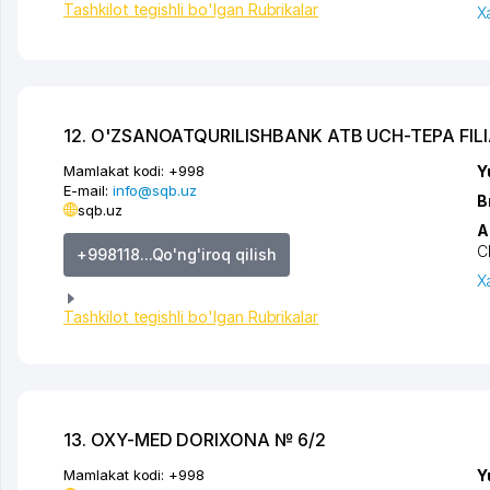
Tashkilot tegishli bo'lgan Rubrikalar
X
12. O'ZSANOATQURILISHBANK ATB UCH-TEPA FILI
Mamlakat kodi:
+998
Y
E-mail:
info@sqb.uz
B
sqb.uz
A
C
+998118...Qo'ng'iroq qilish
X
Tashkilot tegishli bo'lgan Rubrikalar
13. OXY-MED DORIXONA № 6/2
Mamlakat kodi:
+998
Y