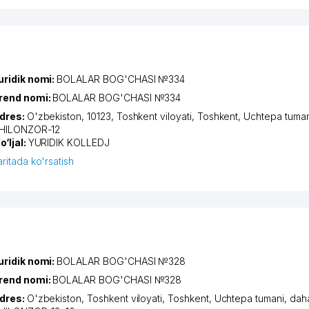
uridik nomi:
BOLALAR BOG'CHASI №334
rend nomi:
BOLALAR BOG'CHASI №334
dres:
O'zbekiston, 10123,
Toshkent viloyati
,
Toshkent
,
Uchtepa tuman
HILONZOR-12
o‘ljal:
YURIDIK KOLLEDJ
aritada ko'rsatish
uridik nomi:
BOLALAR BOG'CHASI №328
rend nomi:
BOLALAR BOG'CHASI №328
dres:
O'zbekiston,
Toshkent viloyati
,
Toshkent
,
Uchtepa tumani
,
dah