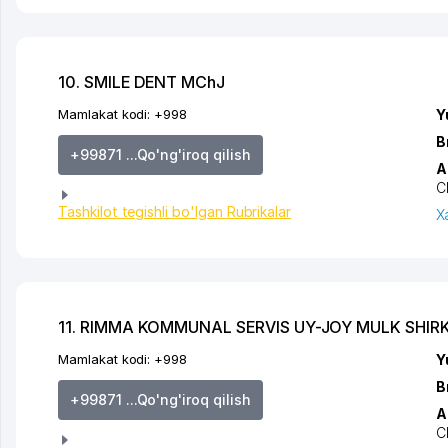
10. SMILE DENT MChJ
Mamlakat kodi:
+998
Y
B
+99871 ...Qo'ng'iroq qilish
A
C
Tashkilot tegishli bo'lgan Rubrikalar
X
11. RIMMA KOMMUNAL SERVIS UY-JOY MULK SHIR
Mamlakat kodi:
+998
Y
B
+99871 ...Qo'ng'iroq qilish
A
C