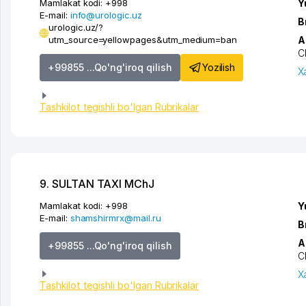
Mamlakat kodi:
+998
Y
E-mail:
info@urologic.uz
B
urologic.uz/?
utm_source=yellowpages&utm_medium=ban
A
C
Yozilish
+99855 ...Qo'ng'iroq qilish
X
Tashkilot tegishli bo'lgan Rubrikalar
9. SULTAN TAXI MChJ
Mamlakat kodi:
+998
Y
E-mail:
shamshirmrx@mail.ru
B
A
+99855 ...Qo'ng'iroq qilish
C
X
Tashkilot tegishli bo'lgan Rubrikalar