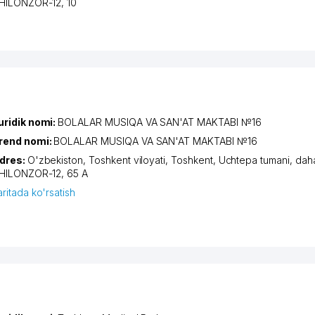
HILONZOR-12
, 10
uridik nomi:
BOLALAR MUSIQA VA SAN'AT MAKTABI №16
rend nomi:
BOLALAR MUSIQA VA SAN'AT MAKTABI №16
dres:
O'zbekiston,
Toshkent viloyati
,
Toshkent
,
Uchtepa tumani
,
dah
HILONZOR-12
, 65 А
aritada ko'rsatish