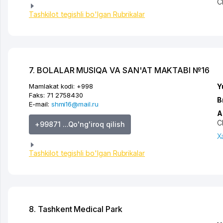
C
Tashkilot tegishli bo'lgan Rubrikalar
7. BOLALAR MUSIQA VA SAN'AT MAKTABI №16
Mamlakat kodi:
+998
Y
Faks:
71 2758430
B
E-mail:
shmi16@mail.ru
A
C
+99871 ...Qo'ng'iroq qilish
X
Tashkilot tegishli bo'lgan Rubrikalar
8. Tashkent Medical Park