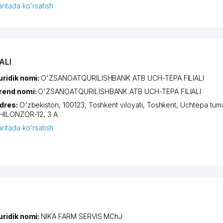
aritada ko'rsatish
ALI
uridik nomi:
O'ZSANOATQURILISHBANK ATB UCH-TEPA FILIALI
rend nomi:
O'ZSANOATQURILISHBANK ATB UCH-TEPA FILIALI
dres:
O'zbekiston, 100123,
Toshkent viloyati
,
Toshkent
,
Uchtepa tum
HILONZOR-12
, 3 A
aritada ko'rsatish
uridik nomi:
NIKA FARM SERVIS MChJ