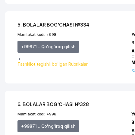
5. BOLALAR BOG'CHASI №334
Mamlakat kodi:
+998
Y
B
+99871 ...Qo'ng'iroq qilish
A
C
M
Tashkilot tegishli bo'lgan Rubrikalar
X
6. BOLALAR BOG'CHASI №328
Mamlakat kodi:
+998
Y
B
+99871 ...Qo'ng'iroq qilish
A