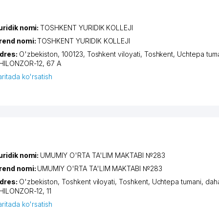
uridik nomi:
TOSHKENT YURIDIK KOLLEJI
rend nomi:
TOSHKENT YURIDIK KOLLEJI
dres:
O'zbekiston, 100123,
Toshkent viloyati
,
Toshkent
,
Uchtepa tum
HILONZOR-12
, 67 А
aritada ko'rsatish
uridik nomi:
UMUMIY O'RTA TA'LIM MAKTABI №283
rend nomi:
UMUMIY O'RTA TA'LIM MAKTABI №283
dres:
O'zbekiston,
Toshkent viloyati
,
Toshkent
,
Uchtepa tumani
,
dah
HILONZOR-12
, 11
aritada ko'rsatish