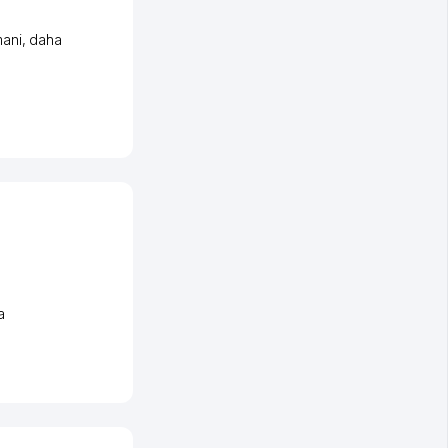
ani
,
daha
a