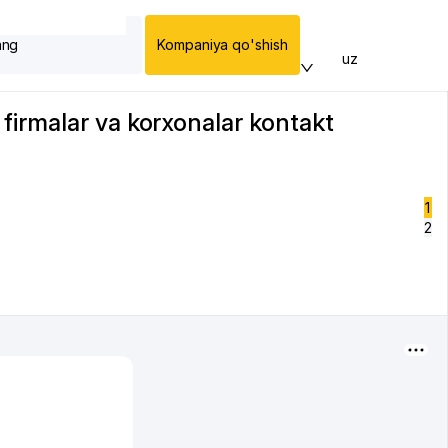
ang
Kompaniya qo'shish
uz
firmalar va korxonalar kontakt
1
2