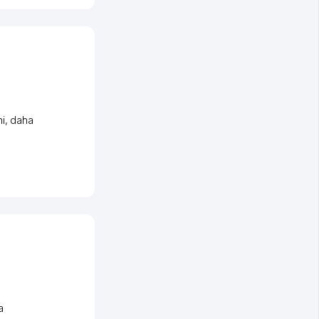
i
,
daha
a