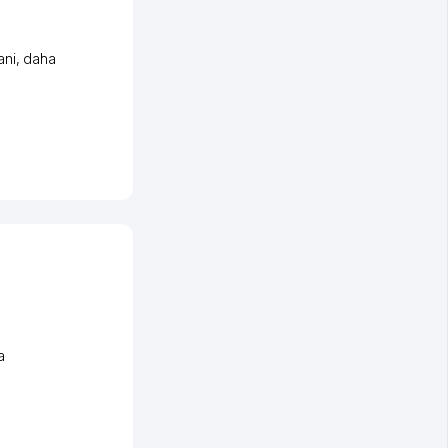
ani
,
daha
a