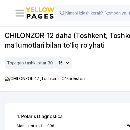
CHILONZOR-12 daha (Toshkent, Toshkent 
ma’lumotlari bilan to’liq ro’yhati
Topilgan tashkilotlar 30
/
CHILONZOR-12
,
Toshkent
,
O'zbekiston
1. Polaris Diagnostica
Mamlakat kodi:
+998
Y