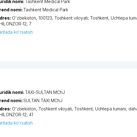
uridik nomi:
Tashkent Medical Park
rend nomi:
Tashkent Medical Park
dres:
O'zbekiston, 100123,
Toshkent viloyati
,
Toshkent
,
Uchtepa tum
HILONZOR-12
, 7
aritada ko'rsatish
uridik nomi:
TAXI-SULTAN MChJ
rend nomi:
SULTAN TAXI MChJ
dres:
O'zbekiston,
Toshkent viloyati
,
Toshkent
,
Uchtepa tumani
,
dah
HILONZOR-12
, 41
aritada ko'rsatish