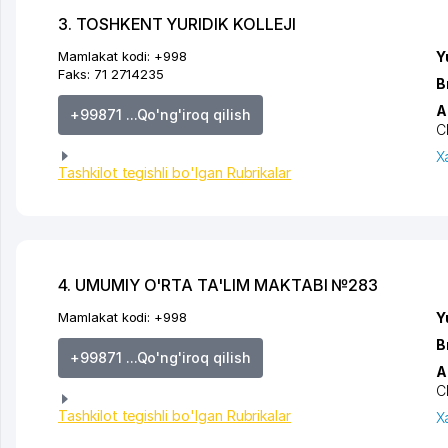
3. TOSHKENT YURIDIK KOLLEJI
Mamlakat kodi:
+998
Y
Faks:
71 2714235
B
A
+99871 ...Qo'ng'iroq qilish
C
X
Tashkilot tegishli bo'lgan Rubrikalar
4. UMUMIY O'RTA TA'LIM MAKTABI №283
Mamlakat kodi:
+998
Y
B
+99871 ...Qo'ng'iroq qilish
A
C
Tashkilot tegishli bo'lgan Rubrikalar
X