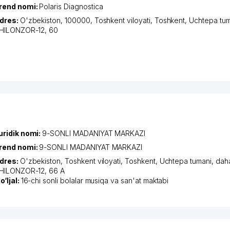
rend nomi:
Polaris Diagnostica
dres:
O'zbekiston, 100000,
Toshkent viloyati
,
Toshkent
,
Uchtepa tum
HILONZOR-12
, 60
uridik nomi:
9-SONLI MADANIYAT MARKAZI
rend nomi:
9-SONLI MADANIYAT MARKAZI
dres:
O'zbekiston,
Toshkent viloyati
,
Toshkent
,
Uchtepa tumani
,
dah
HILONZOR-12
, 66 A
o‘ljal:
16-chi sonli bolalar musiqa va san'at maktabi