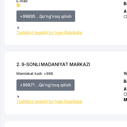
E-mail:
B
A
+99895 ...Qo'ng'iroq qilish
C
Tashkilot tegishli bo'lgan Rubrikalar
2. 9-SONLI MADANIYAT MARKAZI
Mamlakat kodi:
+998
Y
B
+99871 ...Qo'ng'iroq qilish
A
C
M
Tashkilot tegishli bo'lgan Rubrikalar