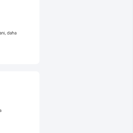
ani
,
daha
a