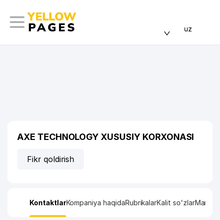
uz
AXE TECHNOLOGY XUSUSIY KORXONASI
Fikr qoldirish
Kontaktlar
Kompaniya haqida
Rubrikalar
Kalit so'zlar
Manzil x