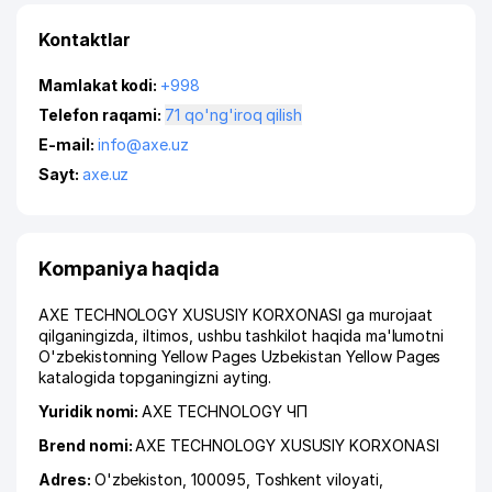
Kontaktlar
Mamlakat kodi:
+998
Telefon raqami:
71 qo'ng'iroq qilish
E-mail:
info@axe.uz
Sayt:
axe.uz
Kompaniya haqida
AXE TECHNOLOGY XUSUSIY KORXONASI ga murojaat
qilganingizda, iltimos, ushbu tashkilot haqida ma'lumotni
O'zbekistonning Yellow Pages Uzbekistan Yellow Pages
katalogida topganingizni ayting.
Yuridik nomi:
AXE TECHNOLOGY ЧП
Brend nomi:
AXE TECHNOLOGY XUSUSIY KORXONASI
Adres:
O'zbekiston, 100095,
Toshkent viloyati
,