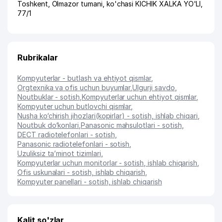
Toshkent
,
Olmazor tumani
,
ko'chasi KICHIK XALKA YO'LI
,
77/1
Rubrikalar
Kompyuterlar - butlash va ehtiyot qismlar
,
Orgtexnika va ofis uchun buyumlar
,
Ulgurji savdo
,
Noutbuklar - sotish
,
Kompyuterlar uchun ehtiyot qismlar
,
Kompyuter uchun butlovchi qismlar
,
Nusha ko‘chirish jihozlari(kopirlar) - sotish, ishlab chiqari
,
Noutbuk do‘konlari
,
Panasonic mahsulotlari - sotish
,
DECT radiotelefonlari - sotish
,
Panasonic radiotelefonlari - sotish
,
Uzuliksiz ta’minot tizimlari
,
Kompyuterlar uchun monitorlar - sotish, ishlab chiqarish
,
Ofis uskunalari - sotish, ishlab chiqarish
,
Kompyuter panellari - sotish, ishlab chiqarish
Kalit so'zlar