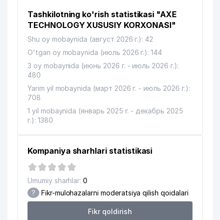
Tashkilotning ko'rish statistikasi "AXE
TECHNOLOGY XUSUSIY KORXONASI"
Shu oy mobaynida (август 2026 г.): 42
O'tgan oy mobaynida (июль 2026 г.): 144
3 oy mobaynida (июнь 2026 г. - июль 2026 г.):
480
Yarim yil mobaynida (март 2026 г. - июль 2026 г.):
708
1 yil mobaynida (январь 2025 г. - декабрь 2025
г.): 1380
Kompaniya sharhlari statistikasi
Umumiy sharhlar:
0
?
Fikr-mulohazalarni moderatsiya qilish qoidalari
Fikr qoldirish