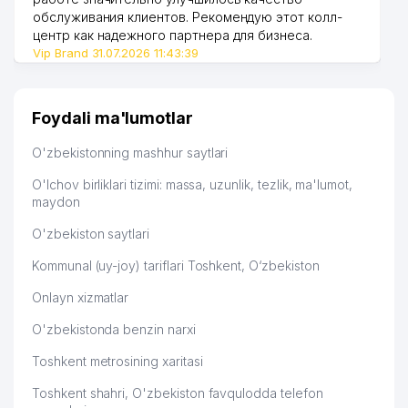
обслуживания клиентов. Рекомендую этот колл-
центр как надежного партнера для бизнеса.
Vip Brand 31.07.2026 11:43:39
Foydali ma'lumotlar
O'zbekistonning mashhur saytlari
O'lchov birliklari tizimi: massa, uzunlik, tezlik, ma'lumot,
maydon
O'zbekiston saytlari
Kommunal (uy-joy) tariflari Toshkent, O‘zbekiston
Onlayn xizmatlar
O'zbekistonda benzin narxi
Toshkent metrosining xaritasi
Toshkent shahri, O'zbekiston favqulodda telefon