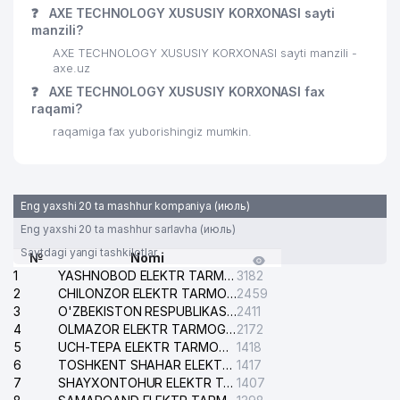
❓
AXE TECHNOLOGY XUSUSIY KORXONASI sayti
manzili?
AXE TECHNOLOGY XUSUSIY KORXONASI sayti manzili -
axe.uz
❓
AXE TECHNOLOGY XUSUSIY KORXONASI fax
raqami?
raqamiga fax yuborishingiz mumkin.
Eng yaxshi 20 ta mashhur kompaniya (июль)
Eng yaxshi 20 ta mashhur sarlavha (июль)
Saytdagi yangi tashkilotlar
№
Nomi
1
YASHNOBOD ELEKTR TARMOG'I NOSOZLIKLARI XIZMATI
3182
2
CHILONZOR ELEKTR TARMOG'I NOSOZLIK XIZMATI
2459
3
O'ZBEKISTON RESPUBLIKASI BOSH PROKURATURASI ISHONCH TELEFONI
2411
4
OLMAZOR ELEKTR TARMOG'I NOSOZLIKLARI XIZMATI
2172
5
UCH-TEPA ELEKTR TARMOG'I NOSOZLIKLARI XIZMATI
1418
6
TOSHKENT SHAHAR ELEKTR TARMOQLARI KORXONASI AJ
1417
7
SHAYXONTOHUR ELEKTR TARMOG'I NOSOZLIKLARINI TUZATISH XIZMATI
1407