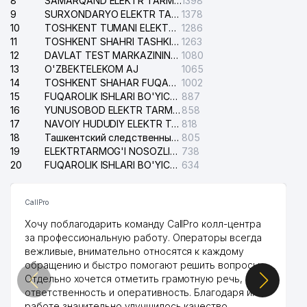
8
SAMARQAND ELEKTR TARMOQLARI AJ
1398
9
SURXONDARYO ELEKTR TARMOQLARI AJ
1378
10
TOSHKENT TUMANI ELEKTR TARMOG'I AVARIYA XIZMATI
1286
11
TOSHKENT SHAHRI TASHKILOT TELEFONLARI HAQIDA MA'LUMOT BYUROSI
1263
12
DAVLAT TEST MARKAZINING ISHONCH TELEFONLARI
1080
13
O'ZBEKTELEKOM AJ
1065
14
TOSHKENT SHAHAR FUQAROLIK ISHLARI BO'YICHA SUDI
1002
15
FUQAROLIK ISHLARI BO'YICHA YAKKASAROY TUMANLARARO SUDI
887
16
YUNUSOBOD ELEKTR TARMOG'I NOSOZLIKLARI XIZMATI
858
17
NAVOIY HUDUDIY ELEKTR TARMOQLARI KORXONASI AJ
818
18
Ташкентский следственный изолятор
805
19
ELEKTRTARMOG'I NOSOZLIKLARINI TO'ZATISH SERGELI XIZMATI
738
20
FUQAROLIK ISHLARI BO'YICHA UCH-TEPA TUMANI SUDI
634
CallPro
Хочу поблагодарить команду CallPro колл-центра
за профессиональную работу. Операторы всегда
вежливые, внимательно относятся к каждому
обращению и быстро помогают решить вопросы.
Отдельно хочется отметить грамотную речь,
ответственность и оперативность. Благодаря их
работе значительно улучшилось качество