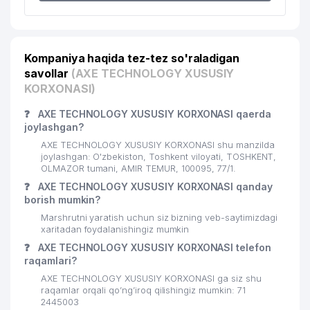
Kompaniya haqida tez-tez so'raladigan
savollar
(AXE TECHNOLOGY XUSUSIY
KORXONASI)
❓
AXE TECHNOLOGY XUSUSIY KORXONASI qaerda
joylashgan?
AXE TECHNOLOGY XUSUSIY KORXONASI shu manzilda
joylashgan: O'zbekiston, Toshkent viloyati, TOSHKENT,
OLMAZOR tumani, AMIR TEMUR, 100095, 77/1.
❓
AXE TECHNOLOGY XUSUSIY KORXONASI qanday
borish mumkin?
Marshrutni yaratish uchun siz bizning veb-saytimizdagi
xaritadan foydalanishingiz mumkin
❓
AXE TECHNOLOGY XUSUSIY KORXONASI telefon
raqamlari?
AXE TECHNOLOGY XUSUSIY KORXONASI ga siz shu
raqamlar orqali qo’ng’iroq qilishingiz mumkin: 71
2445003