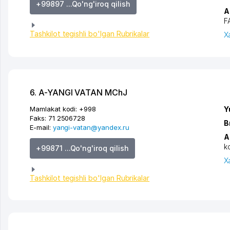
+99897 ...Qo'ng'iroq qilish
A
F
Tashkilot tegishli bo'lgan Rubrikalar
X
6. A-YANGI VATAN MChJ
Mamlakat kodi:
+998
Y
Faks:
71 2506728
B
E-mail:
yangi-vatan@yandex.ru
A
k
+99871 ...Qo'ng'iroq qilish
X
Tashkilot tegishli bo'lgan Rubrikalar