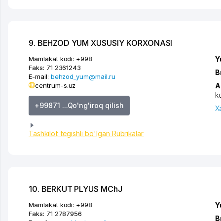
9. BEHZOD YUM XUSUSIY KORXONASI
Mamlakat kodi:
+998
Y
Faks:
71 2361243
B
E-mail:
behzod_yum@mail.ru
centrum-s.uz
A
k
+99871 ...Qo'ng'iroq qilish
X
Tashkilot tegishli bo'lgan Rubrikalar
10. BERKUT PLYUS MChJ
Mamlakat kodi:
+998
Y
Faks:
71 2787956
B