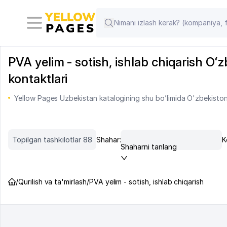
PVA yelim - sotish, ishlab chiqarish Oʻz
kontaktlari
Yellow Pages Uzbekistan katalogining shu bo’limida O'zbekiston 
Topilgan tashkilotlar 88
Shahar:
K
Shaharni tanlang
/
Qurilish va ta'mirlash
/
PVA yelim - sotish, ishlab chiqarish