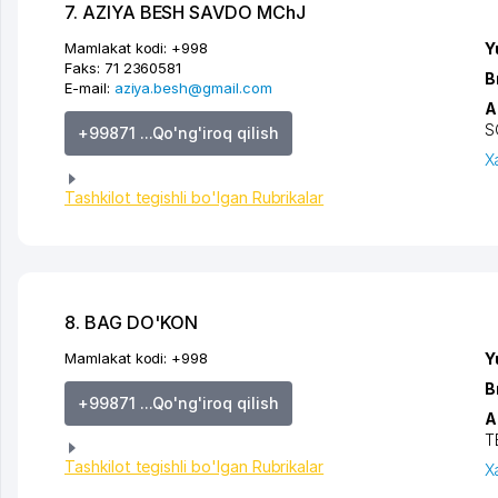
7. AZIYA BESH SAVDO MChJ
Mamlakat kodi:
+998
Y
Faks:
71 2360581
B
E-mail:
aziya.besh@gmail.com
A
S
+99871 ...Qo'ng'iroq qilish
X
Tashkilot tegishli bo'lgan Rubrikalar
8. BAG DO'KON
Mamlakat kodi:
+998
Y
B
+99871 ...Qo'ng'iroq qilish
A
T
Tashkilot tegishli bo'lgan Rubrikalar
X