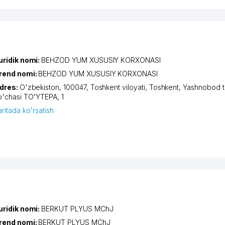
uridik nomi:
BEHZOD YUM XUSUSIY KORXONASI
rend nomi:
BEHZOD YUM XUSUSIY KORXONASI
dres:
O'zbekiston, 100047,
Toshkent viloyati
,
Toshkent
,
Yashnobod t
o'chasi TO'YTEPA
, 1
aritada ko'rsatish
uridik nomi:
BERKUT PLYUS MChJ
rend nomi:
BERKUT PLYUS MChJ