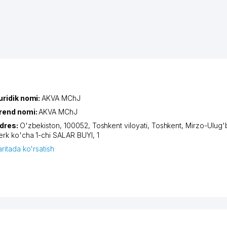
uridik nomi:
AKVA MChJ
rend nomi:
AKVA MChJ
dres:
O'zbekiston, 100052,
Toshkent viloyati
,
Toshkent
,
Mirzo-Ulug'
erk ko'cha 1-chi SALAR BUYI
, 1
aritada ko'rsatish