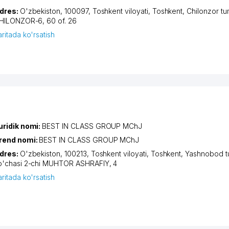
dres:
O'zbekiston, 100097,
Toshkent viloyati
,
Toshkent
,
Chilonzor tu
HILONZOR-6
, 60 of. 26
aritada ko'rsatish
uridik nomi:
BEST IN CLASS GROUP MChJ
rend nomi:
BEST IN CLASS GROUP MChJ
dres:
O'zbekiston, 100213,
Toshkent viloyati
,
Toshkent
,
Yashnobod t
o'chasi 2-chi MUHTOR ASHRAFIY
, 4
aritada ko'rsatish