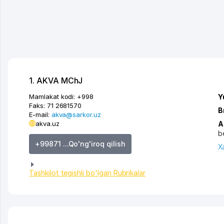
1. AKVA MChJ
Mamlakat kodi:
+998
Y
Faks:
71 2681570
B
E-mail:
akva@sarkor.uz
akva.uz
A
b
+99871 ...Qo'ng'iroq qilish
X
Tashkilot tegishli bo'lgan Rubrikalar