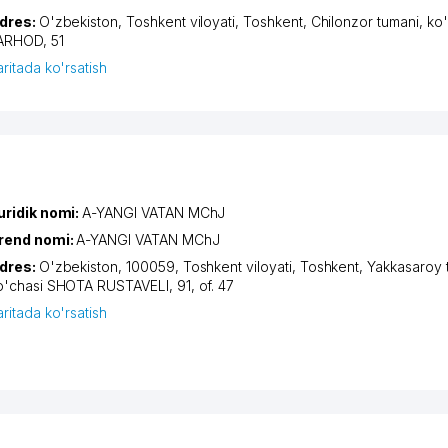
dres:
O'zbekiston,
Toshkent viloyati
,
Toshkent
,
Chilonzor tumani
,
ko'
ARHOD
, 51
aritada ko'rsatish
uridik nomi:
A-YANGI VATAN MChJ
rend nomi:
A-YANGI VATAN MChJ
dres:
O'zbekiston, 100059,
Toshkent viloyati
,
Toshkent
,
Yakkasaroy 
o'chasi SHOTA RUSTAVELI
, 91, of. 47
aritada ko'rsatish