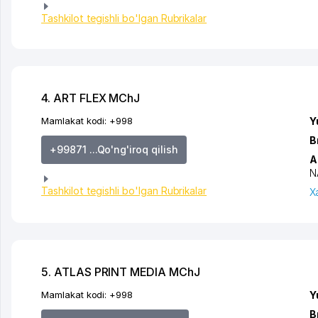
Tashkilot tegishli bo'lgan Rubrikalar
4. ART FLEX MChJ
Mamlakat kodi:
+998
Y
B
+99871 ...Qo'ng'iroq qilish
A
N
Tashkilot tegishli bo'lgan Rubrikalar
X
5. ATLAS PRINT MEDIA MChJ
Mamlakat kodi:
+998
Y
B