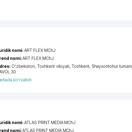
uridik nomi:
ART FLEX MChJ
rend nomi:
ART FLEX MChJ
dres:
O'zbekiston,
Toshkent viloyati
,
Toshkent
,
Shayxontohur tumani
AVOI
, 30
aritada ko'rsatish
uridik nomi:
ATLAS PRINT MEDIA MChJ
rend nomi:
ATLAS PRINT MEDIA MChJ