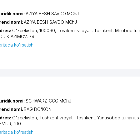
uridik nomi:
AZIYA BESH SAVDO MChJ
rend nomi:
AZIYA BESH SAVDO MChJ
dres:
O'zbekiston, 100060,
Toshkent viloyati
,
Toshkent
,
Mirobod tum
ODIK AZIMOV
, 79
aritada ko'rsatish
uridik nomi:
SCHWARZ-CCC MChJ
rend nomi:
BAG DO'KON
dres:
O'zbekiston,
Toshkent viloyati
,
Toshkent
,
Yunusobod tumani
,
x
EMUR
, 100
aritada ko'rsatish