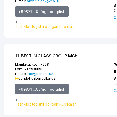
E-mail:
anvar_black@mail.ru
A
C
+99871 ...Qo'ng'iroq qilish
X
Tashkilot tegishli bo'lgan Rubrikalar
11. BEST IN CLASS GROUP MChJ
Mamlakat kodi:
+998
Y
Faks:
71 2998898
B
E-mail:
info@bondoll.uz
bondoll.uz
bondoll.gl.uz
A
k
+99871 ...Qo'ng'iroq qilish
X
Tashkilot tegishli bo'lgan Rubrikalar