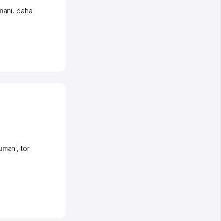
mani
,
daha
umani
,
tor