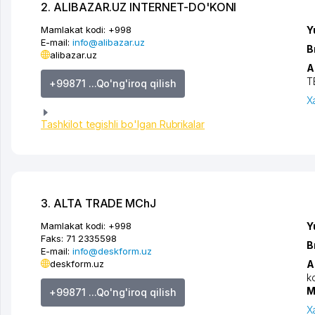
2. ALIBAZAR.UZ INTERNET-DO'KONI
Mamlakat kodi:
+998
Y
E-mail:
info@alibazar.uz
B
alibazar.uz
A
T
+99871 ...Qo'ng'iroq qilish
X
Tashkilot tegishli bo'lgan Rubrikalar
3. ALTA TRADE MChJ
Mamlakat kodi:
+998
Y
Faks:
71 2335598
B
E-mail:
info@deskform.uz
deskform.uz
A
k
M
+99871 ...Qo'ng'iroq qilish
X