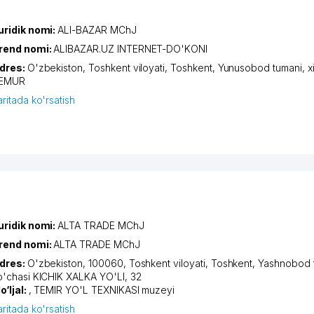
uridik nomi:
ALI-BAZAR MChJ
rend nomi:
ALIBAZAR.UZ INTERNET-DO'KONI
dres:
O'zbekiston,
Toshkent viloyati
,
Toshkent
,
Yunusobod tumani
,
x
EMUR
aritada ko'rsatish
uridik nomi:
ALTA TRADE MChJ
rend nomi:
ALTA TRADE MChJ
dres:
O'zbekiston, 100060,
Toshkent viloyati
,
Toshkent
,
Yashnobod 
o'chasi KICHIK XALKA YO'LI
, 32
o‘ljal:
, TEMIR YO'L TEXNIKASI muzeyi
aritada ko'rsatish