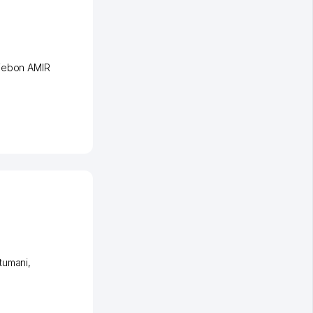
iеbon AMIR
tumani
,