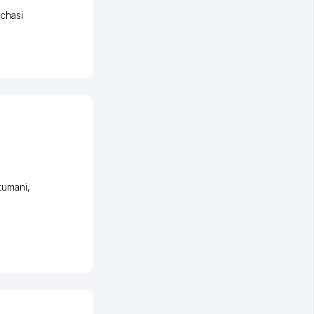
chasi
tumani
,