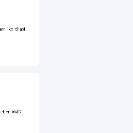
ani
,
ko'chasi
iеbon AMIR