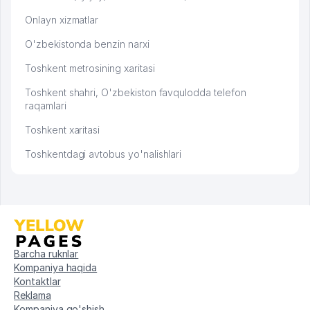
Onlayn xizmatlar
O'zbekistonda benzin narxi
Toshkent metrosining xaritasi
Toshkent shahri, O'zbekiston favqulodda telefon
raqamlari
Toshkent xaritasi
Toshkentdagi avtobus yo'nalishlari
Barcha ruknlar
Kompaniya haqida
Kontaktlar
Reklama
Kompaniya qo'shish