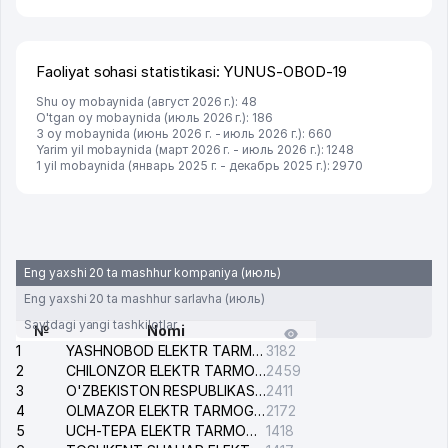
Faoliyat sohasi statistikasi: YUNUS-OBOD-19
Shu oy mobaynida (август 2026 г.): 48
O'tgan oy mobaynida (июль 2026 г.): 186
3 oy mobaynida (июнь 2026 г. - июль 2026 г.): 660
Yarim yil mobaynida (март 2026 г. - июль 2026 г.): 1248
1 yil mobaynida (январь 2025 г. - декабрь 2025 г.): 2970
Eng yaxshi 20 ta mashhur kompaniya (июль)
Eng yaxshi 20 ta mashhur sarlavha (июль)
Saytdagi yangi tashkilotlar
№
Nomi
1
YASHNOBOD ELEKTR TARMOG'I NOSOZLIKLARI XIZMATI
3182
2
CHILONZOR ELEKTR TARMOG'I NOSOZLIK XIZMATI
2459
3
O'ZBEKISTON RESPUBLIKASI BOSH PROKURATURASI ISHONCH TELEFONI
2411
4
OLMAZOR ELEKTR TARMOG'I NOSOZLIKLARI XIZMATI
2172
5
UCH-TEPA ELEKTR TARMOG'I NOSOZLIKLARI XIZMATI
1418