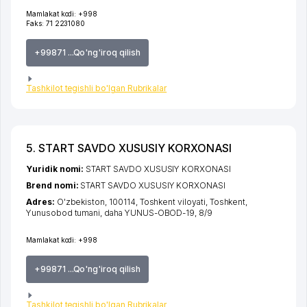
Mamlakat kodi:
+998
Faks:
71 2231080
+99871 ...Qo'ng'iroq qilish
Tashkilot tegishli bo'lgan Rubrikalar
5. START SAVDO XUSUSIY KORXONASI
Yuridik nomi:
START SAVDO XUSUSIY KORXONASI
Brend nomi:
START SAVDO XUSUSIY KORXONASI
Adres:
O'zbekiston, 100114,
Toshkent viloyati
,
Toshkent
,
Yunusobod tumani
,
daha YUNUS-OBOD-19
, 8/9
Mamlakat kodi:
+998
+99871 ...Qo'ng'iroq qilish
Tashkilot tegishli bo'lgan Rubrikalar