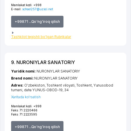
Mamlakat kodi:
+998
E-mail:
school257@uzsci.net
+99871 ...Qo'ng'iroq qilish
Tashkilot tegishli bo'lgan Rubrikalar
9. NURONIYLAR SANATORIY
Yuridik nomi:
NURONIYLAR SANATORIY
Brend nomi:
NURONIYLAR SANATORIY
Adres:
O'zbekiston,
Toshkent viloyati
,
Toshkent
,
Yunusobod
tumani
,
daha YUNUS-OBOD-19
, 34
Xaritada ko'rsatish
Mamlakat kodi:
+998
Faks:
71 2220466
Faks:
71 2223595
+99871 ...Qo'ng'iroq qilish