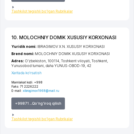
Tashkilot tegishli bo'lgan Rubrikalar
10. MOLOCHNIY DOMIK XUSUSIY KORXONASI
Yuridik nomi:
IBRAGIMOV X.N. XUSUSIY KORXONASI
Brend nomi:
MOLOCHNIY DOMIK XUSUSIY KORXONASI
Adres:
O'zbekiston, 100114,
Toshkent viloyati
,
Toshkent
,
Yunusobod tumani
,
daha YUNUS-OBOD-19
, 42
Xaritada ko'rsatish
Mamlakat kodi:
+998
Faks:
71 2226222
E-mail:
xibrogimov1968@mail.ru
+99871 ...Qo'ng'iroq qilish
Tashkilot tegishli bo'lgan Rubrikalar