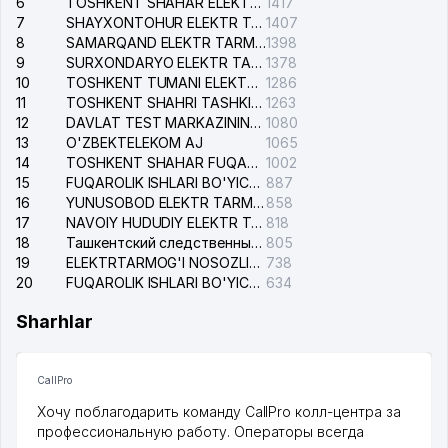
6
TOSHKENT SHAHAR ELEKTR TARMOQLARI KORXONASI AJ
1417
7
SHAYXONTOHUR ELEKTR TARMOG'I NOSOZLIKLARINI TUZATISH XIZMATI
1407
8
SAMARQAND ELEKTR TARMOQLARI AJ
1398
9
SURXONDARYO ELEKTR TARMOQLARI AJ
1378
10
TOSHKENT TUMANI ELEKTR TARMOG'I AVARIYA XIZMATI
1286
11
TOSHKENT SHAHRI TASHKILOT TELEFONLARI HAQIDA MA'LUMOT BYUROSI
1263
12
DAVLAT TEST MARKAZINING ISHONCH TELEFONLARI
1080
13
O'ZBEKTELEKOM AJ
1065
14
TOSHKENT SHAHAR FUQAROLIK ISHLARI BO'YICHA SUDI
1002
15
FUQAROLIK ISHLARI BO'YICHA YAKKASAROY TUMANLARARO SUDI
887
16
YUNUSOBOD ELEKTR TARMOG'I NOSOZLIKLARI XIZMATI
858
17
NAVOIY HUDUDIY ELEKTR TARMOQLARI KORXONASI AJ
818
18
Ташкентский следственный изолятор
805
19
ELEKTRTARMOG'I NOSOZLIKLARINI TO'ZATISH SERGELI XIZMATI
738
20
FUQAROLIK ISHLARI BO'YICHA UCH-TEPA TUMANI SUDI
634
Sharhlar
CallPro
Хочу поблагодарить команду CallPro колл-центра за
профессиональную работу. Операторы всегда