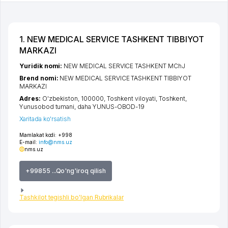
1. NEW MEDICAL SERVICE TASHKENT TIBBIYOT
MARKAZI
Yuridik nomi:
NEW MEDICAL SERVICE TASHKENT MChJ
Brend nomi:
NEW MEDICAL SERVICE TASHKENT TIBBIYOT
MARKAZI
Adres:
O'zbekiston, 100000,
Toshkent viloyati
,
Toshkent
,
Yunusobod tumani
,
daha YUNUS-OBOD-19
Xaritada ko'rsatish
Mamlakat kodi:
+998
E-mail:
info@nms.uz
nms.uz
+99855 ...Qo'ng'iroq qilish
Tashkilot tegishli bo'lgan Rubrikalar