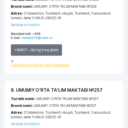
Brend nomi:
UMUMIY O'RTA TA'LIM MAKTABI №258
Adres:
O'zbekiston,
Toshkent viloyati
,
Toshkent
,
Yunusobod
tumani
,
daha YUNUS-OBOD-19
Xaritada ko'rsatish
Mamlakat kodi:
+998
E-mail:
maktab258@inbox.uz
+99871 ...Qo'ng'iroq qilish
Tashkilot tegishli bo'lgan Rubrikalar
8. UMUMIY O'RTA TA'LIM MAKTABI №257
Yuridik nomi:
UMUMIY O'RTA TA'LIM MAKTABI №257
Brend nomi:
UMUMIY O'RTA TA'LIM MAKTABI №257
Adres:
O'zbekiston,
Toshkent viloyati
,
Toshkent
,
Yunusobod
tumani
,
daha YUNUS-OBOD-19
Xaritada ko'rsatish