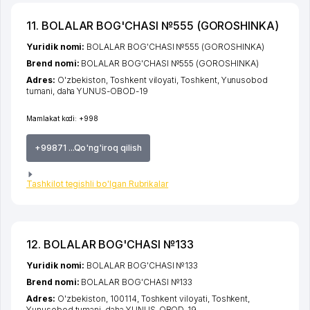
11. BOLALAR BOG'CHASI №555 (GOROSHINKA)
Yuridik nomi:
BOLALAR BOG'CHASI №555 (GOROSHINKA)
Brend nomi:
BOLALAR BOG'CHASI №555 (GOROSHINKA)
Adres:
O'zbekiston,
Toshkent viloyati
,
Toshkent
,
Yunusobod
tumani
,
daha YUNUS-OBOD-19
Mamlakat kodi:
+998
+99871 ...Qo'ng'iroq qilish
Tashkilot tegishli bo'lgan Rubrikalar
12. BOLALAR BOG'CHASI №133
Yuridik nomi:
BOLALAR BOG'CHASI №133
Brend nomi:
BOLALAR BOG'CHASI №133
Adres:
O'zbekiston, 100114,
Toshkent viloyati
,
Toshkent
,
Yunusobod tumani
,
daha YUNUS-OBOD-19