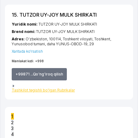
15. TUTZOR UY-JOY MULK SHIRKATI
Yuridik nomi:
TUTZOR UY-JOY MULK SHIRKATI
Brend nomi:
TUTZOR UY-JOY MULK SHIRKATI
Adres:
O'zbekiston, 100114,
Toshkent viloyati
,
Toshkent
,
Yunusobod tumani
,
daha YUNUS-OBOD-19
, 29
Xaritada ko'rsatish
Mamlakat kodi:
+998
+99871 ...Qo'ng'iroq qilish
Tashkilot tegishli bo'lgan Rubrikalar
1
2
3
4