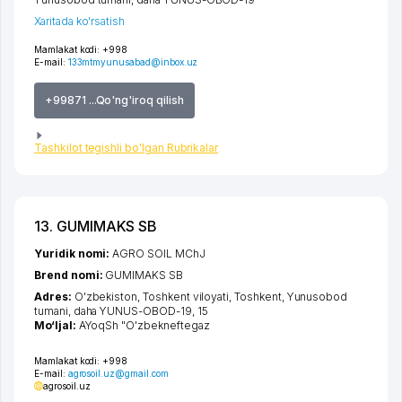
Xaritada ko'rsatish
Mamlakat kodi:
+998
E-mail:
133mtmyunusabad@inbox.uz
+99871 ...Qo'ng'iroq qilish
Tashkilot tegishli bo'lgan Rubrikalar
13. GUMIMAKS SB
Yuridik nomi:
AGRO SOIL MChJ
Brend nomi:
GUMIMAKS SB
Adres:
O'zbekiston,
Toshkent viloyati
,
Toshkent
,
Yunusobod
tumani
,
daha YUNUS-OBOD-19
, 15
Mo‘ljal:
AYoqSh "O'zbekneftegaz
Mamlakat kodi:
+998
E-mail:
agrosoil.uz@gmail.com
agrosoil.uz