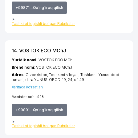
+99871 ...Qo'ng'iroq qilish
Tashkilot tegishli bo'lgan Rubrikalar
14. VOSTOK ECO MChJ
Yuridik nomi:
VOSTOK ECO MChJ
Brend nomi:
VOSTOK ECO MChJ
Adres:
O'zbekiston,
Toshkent viloyati
,
Toshkent
,
Yunusobod
tumani
,
daha YUNUS-OBOD-19
, 24, of. 49
Xaritada ko'rsatish
Mamlakat kodi:
+998
+99891 ...Qo'ng'iroq qilish
Tashkilot tegishli bo'lgan Rubrikalar