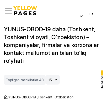
uz
YUNUS-OBOD-19 daha (Toshkent,
Toshkent viloyati, O'zbekiston) –
kompaniyalar, firmalar va korxonalar
kontakt ma’lumotlari bilan to’liq
ro’yhati
1
2
Topilgan tashkilotlar 48
3
4
/
YUNUS-OBOD-19
,
Toshkent
,
O'zbekiston