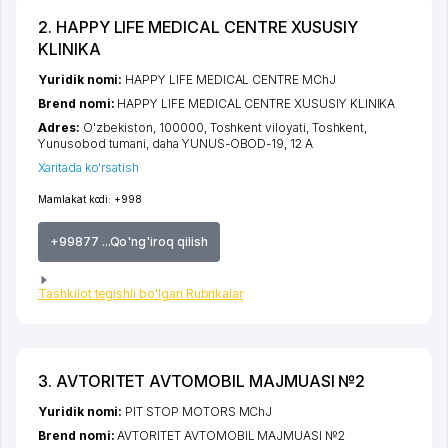
2. HAPPY LIFE MEDICAL CENTRE XUSUSIY
KLINIKA
Yuridik nomi:
HAPPY LIFE MEDICAL CENTRE MChJ
Brend nomi:
HAPPY LIFE MEDICAL CENTRE XUSUSIY KLINIKA
Adres:
O'zbekiston, 100000,
Toshkent viloyati
,
Toshkent
,
Yunusobod tumani
,
daha YUNUS-OBOD-19
, 12 А
Xaritada ko'rsatish
Mamlakat kodi:
+998
+99877 ...Qo'ng'iroq qilish
Tashkilot tegishli bo'lgan Rubrikalar
3. AVTORITET AVTOMOBIL MAJMUASI №2
Yuridik nomi:
PIT STOP MOTORS MChJ
Brend nomi:
AVTORITET AVTOMOBIL MAJMUASI №2