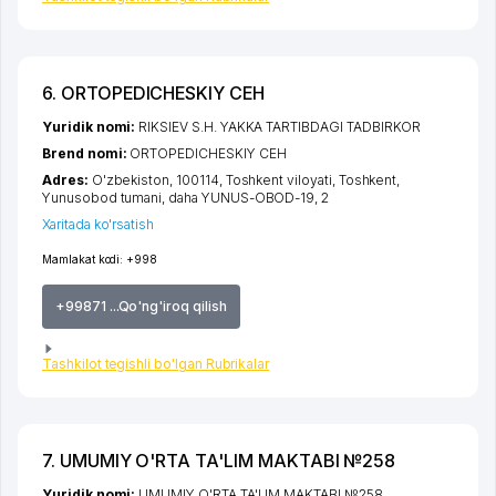
6. ORTOPEDICHESKIY CEH
Yuridik nomi:
RIKSIEV S.H. YAKKA TARTIBDAGI TADBIRKOR
Brend nomi:
ORTOPEDICHESKIY CEH
Adres:
O'zbekiston, 100114,
Toshkent viloyati
,
Toshkent
,
Yunusobod tumani
,
daha YUNUS-OBOD-19
, 2
Xaritada ko'rsatish
Mamlakat kodi:
+998
+99871 ...Qo'ng'iroq qilish
Tashkilot tegishli bo'lgan Rubrikalar
7. UMUMIY O'RTA TA'LIM MAKTABI №258
Yuridik nomi:
UMUMIY O'RTA TA'LIM MAKTABI №258