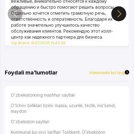
вежливые, внимательно относятся к каждому
обращению и быстро помогают решить вопросы.
Отдельно хочется отметить грамотную речь,
ответственность и оперативность. Благодаря их
работе значительно улучшилось качество
обслуживания клиентов. Рекомендую этот колл-
центр как надежного партнера для бизнеса.
Vip Brand 31.07.2026 11:43:39
Foydali ma'lumotlar
Hammasini ko'ring
O'zbekistonning mashhur saytlari
O'lchov birliklari tizimi: massa, uzunlik, tezlik, ma'lumot,
maydon
O'zbekiston saytlari
Kommunal (uy-joy) tariflari Toshkent, O‘zbekiston