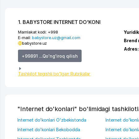
1. BABYSTORE INTERNET DO'KONI
Mamlakat kodi:
+998
Yuridi
E-mail:
babystore.uz@gmail.com
Brend 
babystore.uz
Adres
+99891 ...Qo'ng'iroq qilish
Tashkilot tegishli bo'lgan Rubrikalar
"Internet do'konlari" bo'limidagi tashkilotl
Internet do'konlari O'zbekistonda
Internet do'konl
Internet do'konlari Bekobodda
Internet do'kon