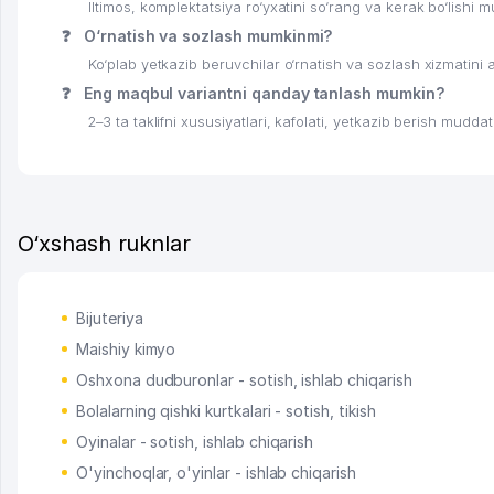
Iltimos, komplektatsiya ro‘yxatini so‘rang va kerak bo‘lishi m
❓
O‘rnatish va sozlash mumkinmi?
Ko‘plab yetkazib beruvchilar o‘rnatish va sozlash xizmatini al
❓
Eng maqbul variantni qanday tanlash mumkin?
2–3 ta taklifni xususiyatlari, kafolati, yetkazib berish muddat
O‘xshash ruknlar
Bijuteriya
Maishiy kimyo
Oshxona dudburonlar - sotish, ishlab chiqarish
Bolalarning qishki kurtkalari - sotish, tikish
Oyinalar - sotish, ishlab chiqarish
O'yinchoqlar, o'yinlar - ishlab chiqarish