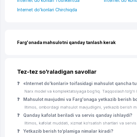
Internet do'konlari Toshkentda
Internet do'konl
Internet do'konlari Chirchiqda
Farg'onada mahsulotni qanday tanlash kerak
Tez-tez so'raladigan savollar
❓
«Internet do'konlari» toifasidagi mahsulot qancha tu
Narx model va komplektatsiyaga bog‘liq. Taqqoslash to‘g‘ri bo
❓
Mahsulot mavjudmi va Farg'onaga yetkazib berish b
Iltimos, ombordagi mahsulot mavjudligini, yetkazib berish mu
❓
Qanday kafolat beriladi va servis qanday ishlaydi?
Iltimos, kafolat muddati, xizmat ko‘rsatish shartlari va servis
❓
Yetkazib berish to‘plamiga nimalar kiradi?