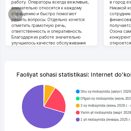
работу. Операторы всегда вежливые,
в город ез
внимательно относятся к каждому
Никакой к
обращению и быстро помогают
сотрудника
решить вопросы. Отдельно хочется
финансова
отметить грамотную речь,
получаетс
ответственность и оперативность.
Озона сам
Благодаря их работе значительно
конкурент
улучшилось качество обслуживания
откроется
клиентов. Рекомендую этот колл-
Озона для 
центр как надежного партнера для
уже есть 
бизнеса.
спокойное
Vip Brand 31.07.2026 11:43:39
Марат 27.0
Faoliyat sohasi statistikasi: Internet do'k
Shu oy mobaynida (август 2026 г
O'tgan oy mobaynida (июль 2026
3 oy mobaynida (июнь 2026 г. - 
Yarim yil mobaynida (март 2026 