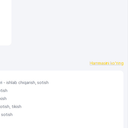
Hammasini ko'ring
 - ishlab chiqarish, sotish
otish
kish
otish, tikish
, sotish