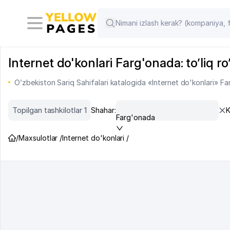
Internet do'konlari Farg'onada: to’liq r
O’zbekiston Sariq Sahifalari katalogida «Internet do'konlari» Fa
Topilgan tashkilotlar 1
Shahar:
K
Farg'onada
/
Maxsulotlar /
Internet do'konlari /