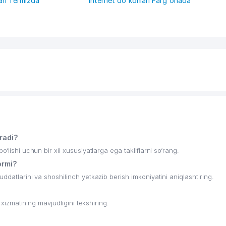
ari Termizda
Internet do'konlari Farg'onada
radi?
‘lishi uchun bir xil xususiyatlarga ega takliflarni so‘rang.
ormi?
ddatlarini va shoshilinch yetkazib berish imkoniyatini aniqlashtiring.
 xizmatining mavjudligini tekshiring.