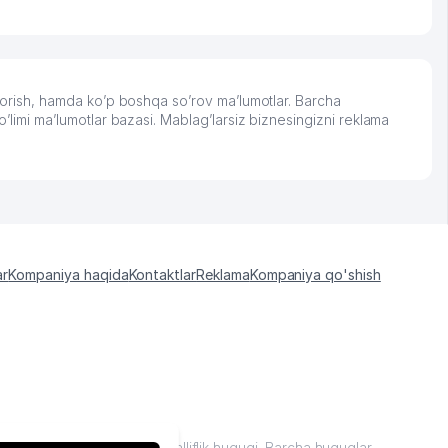
 borish, hamda ko’p boshqa so’rov ma’lumotlar. Barcha
o’limi ma’lumotlar bazasi. Mablag’larsiz biznesingizni reklama
ar
Kompaniya haqida
Kontaktlar
Reklama
Kompaniya qo'shish
kiston "sariq sahifalar"mualliflik huquqi. Barcha huquqlar