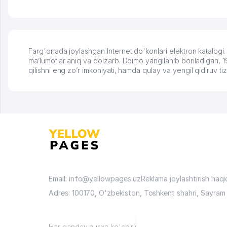
Farg'onada joylashgan Internet do'konlari elektron katalogi.
ma’lumotlar aniq va dolzarb. Doimo yangilanib boriladigan, 19
qilishni eng zo’r imkoniyati, hamda qulay va yengil qidiruv tiz
Email: info@yellowpages.uz
Reklama joylashtirish haq
Adres: 100170, O'zbekiston, Toshkent shahri, Sayram 
Har qanday nusxa ko'chirish materiallari faqat sayt ma