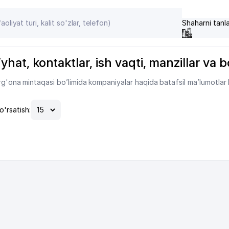
Shaharni tanl
o’yhat, kontaktlar, ish vaqti, manzillar va
rg'ona mintaqasi bo’limida kompaniyalar haqida batafsil ma’lumotlar ke
o'rsatish: