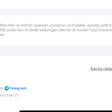
 Manzillar va telefon raqamlari, joylashuv va mo’ljallar, qanday yetib
95-yildan beri to’ldirilib kelayotgan Internet do'konlari Farg'onada b
imi.
Barcha ruknl
ida
Telegram
ko'chasi 25.
'muriyatining ruxsati bilan mumkin
O'zbekiston, 2009 - 2026 / O'zbe