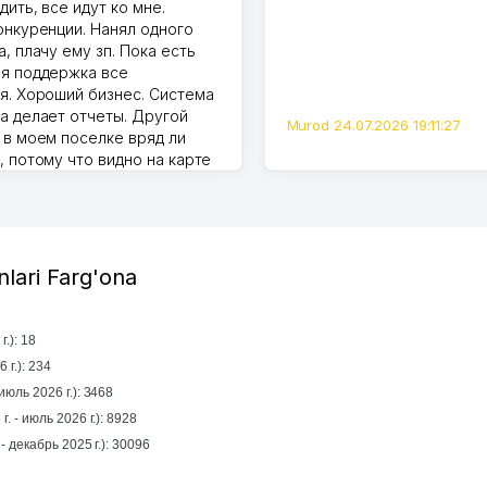
дить, все идут ко мне.
онкуренции. Нанял одного
, плачу ему зп. Пока есть
я поддержка все
я. Хороший бизнес. Система
а делает отчеты. Другой
Murod 24.07.2026 19:11:27
 в моем поселке вряд ли
, потому что видно на карте
Узбекистана что тут у нас
ПВЗ. Выгодное дело и
.
7.2026 08:00:37
onlari Farg'ona
.): 18
 г.): 234
июль 2026 г.): 3468
г. - июль 2026 г.): 8928
1 yil mobaynida (январь 2025 г. - декабрь 2025 г.): 30096