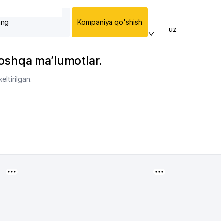
ang
Kompaniya qo'shish
uz
 boshqa ma’lumotlar.
ltirilgan.