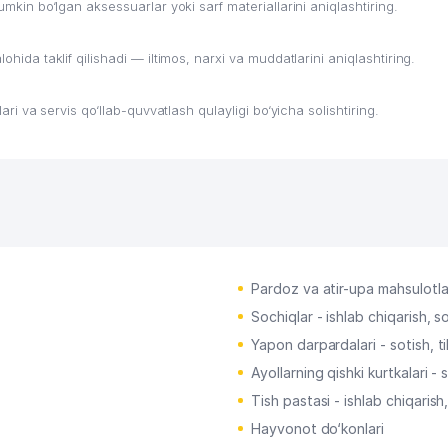
umkin bo‘lgan aksessuarlar yoki sarf materiallarini aniqlashtiring.
ohida taklif qilishadi — iltimos, narxi va muddatlarini aniqlashtiring.
lari va servis qo‘llab-quvvatlash qulayligi bo‘yicha solishtiring.
Pardoz va atir-upa mahsulotlari
Sochiqlar - ishlab chiqarish, s
Yapon darpardalari - sotish, ti
Ayollarning qishki kurtkalari - s
Tish pastasi - ishlab chiqarish
Hayvonot do‘konlari