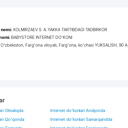
k nomi:
XOLMIRZAEV S. A. YAKKA TARTIBDAGI TADBIRKOR
nomi:
BABYSTORE INTERNET DO'KONI
:
O'zbekiston,
Farg'ona viloyati
,
Farg'ona
,
ko'chasi YUKSALISH
, 90 A
ar
ari Olmaliqda
Internet do'konlari Andijonda
lari Qo'qonda
Internet do'konlari Samarqandda