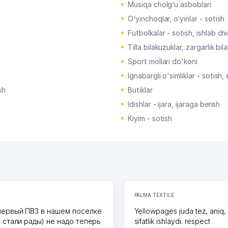
Musiqa cholg‘u asboblari
O‘yinchoqlar, o‘yinlar - sotish
Futbolkalar - sotish, ishlab ch
Tilla bilakuzuklar, zargarlik bil
Sport mollari do'koni
Ignabargli o'simliklar - sotish, 
sh
Butiklar
Idishlar - ijara, ijaraga berish
Kiyim - sotish
PALMA TEXTILE
первый ПВЗ в нашем поселке
Yellowpages juda tez, aniq,
и стали рады) не надо теперь
sifatlik ishlaydi. respect