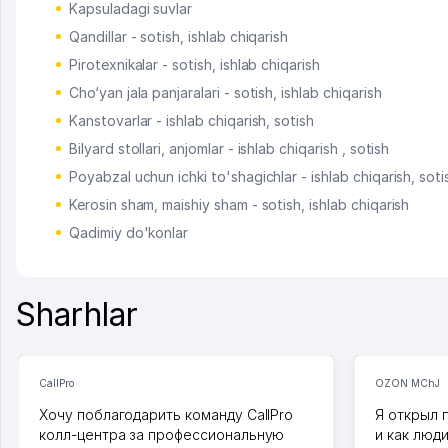
Kapsuladagi suvlar
Qandillar - sotish, ishlab chiqarish
Pirotexnikalar - sotish, ishlab chiqarish
Cho‘yan jala panjaralari - sotish, ishlab chiqarish
Kanstovarlar - ishlab chiqarish, sotish
Bilyard stollari, anjomlar - ishlab chiqarish , sotish
Poyabzal uchun ichki to'shagichlar - ishlab chiqarish, soti
Kerosin sham, maishiy sham - sotish, ishlab chiqarish
Qadimiy do'konlar
Sharhlar
CallPro
OZON MChJ
Хочу поблагодарить команду CallPro
Я открыл 
колл-центра за профессиональную
и как люд