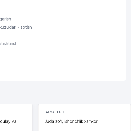
iqarish
akuzuklari - sotish
etishtirish
PALMA TEXTILE
 qulay va
Juda zo’r, ishonchlik xamkor.