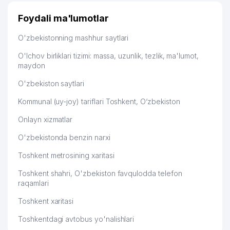
49
NUPTIAL SERVIS MChJ
453 м
Foydali ma'lumotlar
EDUCATION STANDARD XUSUSIY
50
456 м
KORXONASI
O'zbekistonning mashhur saytlari
51
NIKA-CERTIFICATION MChJ
462 м
O'lchov birliklari tizimi: massa, uzunlik, tezlik, ma'lumot,
maydon
52
AZEKE GROUP MChJ
465 м
O'zbekiston saytlari
53
CAKE LABORATORY MChJ
466 м
Kommunal (uy-joy) tariflari Toshkent, O‘zbekiston
54
LSTK BUILDING MChJ
469 м
Onlayn xizmatlar
55
DIPLOMAT-SERVIS MChJ
474 м
O'zbekistonda benzin narxi
56
URBAN RETAIL QK MChJ
479 м
Toshkent metrosining xaritasi
57
UZBEKISTON-BSM MChJ
480 м
Toshkent shahri, O'zbekiston favqulodda telefon
raqamlari
58
CLINIC PRO QK MChJ
482 м
Toshkent xaritasi
59
RADIUS AGROTEX MChJ
485 м
Toshkentdagi avtobus yo'nalishlari