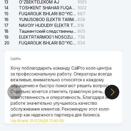
VIP DENTAL SERVIS XUSUSIY
13
O'ZBEKTELEKOM AJ
1065
40
416 м
KORXONASI
14
TOSHKENT SHAHAR FUQAROLIK ISHLARI BO'YICHA SUDI
1002
15
FUQAROLIK ISHLARI BO'YICHA YAKKASAROY TUMANLARARO SUDI
887
41
YULDOSH CONSULT MChJ
416 м
16
YUNUSOBOD ELEKTR TARMOG'I NOSOZLIKLARI XIZMATI
858
17
NAVOIY HUDUDIY ELEKTR TARMOQLARI KORXONASI AJ
818
42
MAXSUSENERGOGAZ AJ
419 м
18
Ташкентский следственный изолятор
805
19
ELEKTRTARMOG'I NOSOZLIKLARINI TO'ZATISH SERGELI XIZMATI
738
INTERNATIONAL MANAGEMENT
20
FUQAROLIK ISHLARI BO'YICHA UCH-TEPA TUMANI SUDI
634
43
422 м
XUSUSIY KORXONASI
BIY-KOMMUNALCHI UY-JOY MULK
CallPro
44
427 м
SHIRKATI
Хочу поблагодарить команду CallPro колл-центра
за профессиональную работу. Операторы всегда
LAUNDRY LUXE XUSUSIY
45
433 м
вежливые, внимательно относятся к каждому
KORXONASI
обращению и быстро помогают решить вопросы.
Отдельно хочется отметить грамотную речь,
46
PEGAS GROUP MChJ
438 м
ответственность и оперативность. Благодаря их
работе значительно улучшилось качество
EFREMOVA I.A. YAKKA TARTIBDAGI
47
442 м
TADBIRKOR
обслуживания клиентов. Рекомендую этот колл-
центр как надежного партнера для бизнеса.
48
TOLEGRO ADVOKATLIK BYUROSI
447 м
Vip Brand 31.07.2026 11:43:39