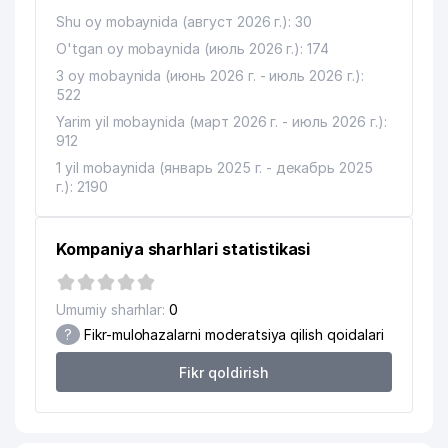
OLMACHI BIRINCHI KOMMUNAL UY-
13
282 м
Shu oy mobaynida (август 2026 г.): 30
JOY MULK SHIRKATI
O'tgan oy mobaynida (июль 2026 г.): 174
MIRZO-ULUG'BEK TUMANI
3 oy mobaynida (июнь 2026 г. - июль 2026 г.):
14
FUQAROLARNING CHET ELGA
283 м
522
CHIQISH-KELISH BO'LIMI
Yarim yil mobaynida (март 2026 г. - июль 2026 г.):
912
OLMACHI KOMMUNAL SERVIS UY-
15
286 м
JOY MULK SHIRKATI
1 yil mobaynida (январь 2025 г. - декабрь 2025
г.): 2190
BO'Z-GULISTON UY-JOY MULK
16
287 м
SHIRKATI
Kompaniya sharhlari statistikasi
17
STARSCREEN MChJ
300 м
18
AVTOMOTOXAVASKOR YOSHLIK UK
305 м
Umumiy sharhlar:
0
?
Fikr-mulohazalarni moderatsiya qilish qoidalari
MIRZO-ULUGBEK TUMANI GAZ
19
307 м
TA'MINOTI UCHASTKASI
Fikr qoldirish
20
KOTRIN-DIZSERVIS MChJ
310 м
SMART SCANNING SOLUTIONS
21
314 м