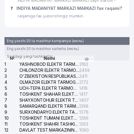
INDIYA MADANIYAT MARKAZI MARKAZI sayti manzili -
30
VARDANZI MChJ
359 м
❓
INDIYA MADANIYAT MARKAZI MARKAZI fax raqami?
31
BELEKS & К TASHKENT QK MChJ
374 м
raqamiga fax yuborishingiz mumkin.
32
SAVDOELEKTRONIKA ShK
376 м
33
NIGORA SOF SAVDO MChJ
377 м
Eng yaxshi 20 ta mashhur kompaniya (июль)
MIRZO-ULUGBEK TUMANI
Eng yaxshi 20 ta mashhur sarlavha (июль)
34
379 м
PROKURATURASI
Saytdagi yangi tashkilotlar
№
Nomi
1
YASHNOBOD ELEKTR TARMOG'I NOSOZLIKLARI XIZMATI
3182
CENTURION GARANTS ADVOKATLIK
35
381 м
2
CHILONZOR ELEKTR TARMOG'I NOSOZLIK XIZMATI
2459
FIRMASI
3
O'ZBEKISTON RESPUBLIKASI BOSH PROKURATURASI ISHONCH TELEFONI
2411
4
OLMAZOR ELEKTR TARMOG'I NOSOZLIKLARI XIZMATI
2172
36
O'ZMEDEIMPEKS DUK
382 м
5
UCH-TEPA ELEKTR TARMOG'I NOSOZLIKLARI XIZMATI
1418
6
TOSHKENT SHAHAR ELEKTR TARMOQLARI KORXONASI AJ
1417
37
OSIYO-GRANIT QK MChJ
384 м
7
SHAYXONTOHUR ELEKTR TARMOG'I NOSOZLIKLARINI TUZATISH XIZMATI
1407
8
38
STOP MICROBE MChJ
SAMARQAND ELEKTR TARMOQLARI AJ
1398
388 м
9
SURXONDARYO ELEKTR TARMOQLARI AJ
1378
HOSPITALITY AND RETAIL SYSTEMS
10
TOSHKENT TUMANI ELEKTR TARMOG'I AVARIYA XIZMATI
1286
39
392 м
MChJ
11
TOSHKENT SHAHRI TASHKILOT TELEFONLARI HAQIDA MA'LUMOT BYUROSI
1263
12
DAVLAT TEST MARKAZINING ISHONCH TELEFONLARI
1080