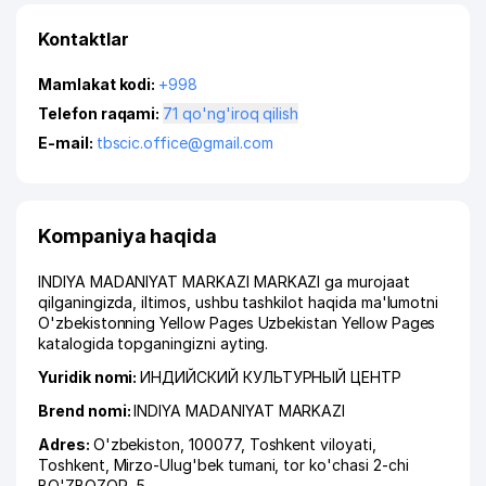
Kontaktlar
Mamlakat kodi:
+998
Telefon raqami:
71 qo'ng'iroq qilish
E-mail:
tbscic.office@gmail.com
Kompaniya haqida
INDIYA MADANIYAT MARKAZI MARKAZI ga murojaat
qilganingizda, iltimos, ushbu tashkilot haqida ma'lumotni
O'zbekistonning Yellow Pages Uzbekistan Yellow Pages
katalogida topganingizni ayting.
Yuridik nomi:
ИНДИЙСКИЙ КУЛЬТУРНЫЙ ЦЕНТР
Brend nomi:
INDIYA MADANIYAT MARKAZI
Adres:
O'zbekiston, 100077,
Toshkent viloyati
,
Toshkent
,
Mirzo-Ulug'bek tumani
,
tor ko'chasi 2-chi
BO'ZBOZOR
, 5