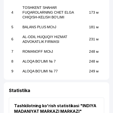
TOSHKENT SHAHAR
4
FUQAROLARNING CHET ELGA
173 м
CHIQISH-KELISH BO'LIMI
5
BALANS PLUS MChJ
181 м
AL-ODIL HUQUQIY HIZMAT
6
231 м
ADVOKATLIK FIRMASI
7
ROMANOFF MChJ
248 м
8
ALOQA BO'LIMI № 7
248 м
9
ALOQA BO'LIMI № 77
249 м
10
DOMINANTA MChJ
262 м
Statistika
11
MY FREIGHTER MChJ
264 м
STALMET GROUP SERVICE
12
271 м
Tashkilotning ko'rish statistikasi "INDIYA
XUSUSIY KORXONASI
MADANIYAT MARKAZI MARKAZI"