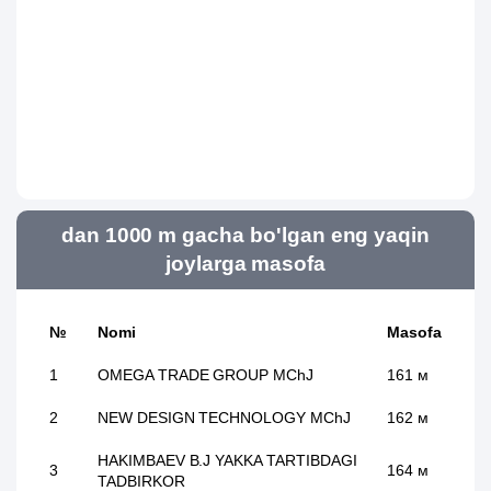
dan 1000 m gacha bo'lgan eng yaqin
joylarga masofa
№
Nomi
Masofa
1
OMEGA TRADE GROUP MChJ
161 м
2
NEW DESIGN TECHNOLOGY MChJ
162 м
HAKIMBAEV B.J YAKKA TARTIBDAGI
3
164 м
TADBIRKOR