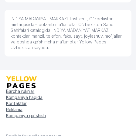
60
DORI-DARMON DORIXONA №51 AK
487 м
61
ALISHER FARM SAVDO MChJ
490 м
INDIYA MADANIYAT MARKAZI Toshkent, O'zbekiston
62
POOL TECH MChJ
500 м
mintaqasida – dolzarb ma’lumotlar O’zbekiston Sariq
Sahifalari katalogida. INDIYA MADANIYAT MARKAZI:
kontaktlar, manzil, telefon, faks, sayt, joylashuv, mo’ljallar
PARKENT SHARQ KOMMUNALCHI
63
500 м
va boshqa qo’shimcha ma’lumotlar Yellow Pages
UY-JOY MULK SHIRKATI
Uzbekistan saytida.
64
SAXOVAT BROYLER MChJ
504 м
65
SADAF POZITIV MChJ
505 м
AZBUKA DOMA XUSUSIY
66
508 м
KORXONASI
Barcha ruknlar
67
BOLALAR BOG'CHASI №493
511 м
Kompaniya haqida
Kontaktlar
AVESTA KOMMUNAL UY-JOY MULK
Reklama
68
519 м
SHIRKATI
Kompaniya qo'shish
69
EAST MINING INVEST MChJ
520 м