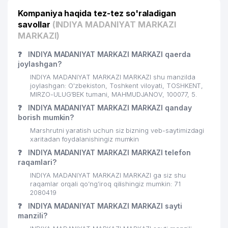
MChJ
Kompaniya haqida tez-tez so'raladigan
22
ROSITA MChJ
318 м
savollar
(INDIYA MADANIYAT MARKAZI
MARKAZI)
STUDY EXPERT NODAVLAT TA'LIM
23
320 м
MUASSASASI
❓
INDIYA MADANIYAT MARKAZI MARKAZI qaerda
joylashgan?
24
W STAR KOMPANI
322 м
INDIYA MADANIYAT MARKAZI MARKAZI shu manzilda
joylashgan: O'zbekiston, Toshkent viloyati, TOSHKENT,
JAMIYAT SALOMATLIGI VA
MIRZO-ULUG'BEK tumani, MAHMUDJANOV, 100077, 5.
25
SOG'LIGNI SAQLASHNI TASHKIL
324 м
❓
INDIYA MADANIYAT MARKAZI MARKAZI qanday
ETISH ILMIY TADQIQOT INSTITUTI
borish mumkin?
Marshrutni yaratish uchun siz bizning veb-saytimizdagi
REAL DENTA SERVIS XUSUSIY
26
335 м
xaritadan foydalanishingiz mumkin
KORXONASI
❓
INDIYA MADANIYAT MARKAZI MARKAZI telefon
27
BAYTAL INVEST MEDIA MChJ
339 м
raqamlari?
INDIYA MADANIYAT MARKAZI MARKAZI ga siz shu
XIZMATLAR DUNYOSI XUSUSIY
raqamlar orqali qo’ng’iroq qilishingiz mumkin: 71
28
342 м
KORXONASI
2080419
❓
INDIYA MADANIYAT MARKAZI MARKAZI sayti
29
ALPHA PARTNERS GROUP MChJ
351 м
manzili?