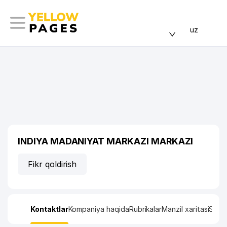
uz
INDIYA MADANIYAT MARKAZI MARKAZI
Fikr qoldirish
Kontaktlar
Kompaniya haqida
Rubrikalar
Manzil xaritasi
Stati