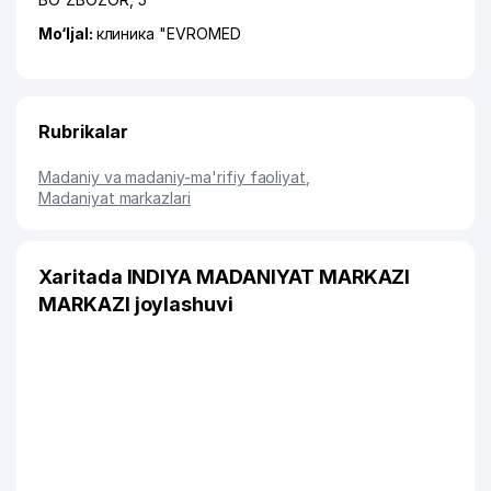
Mo‘ljal:
клиника "EVROMED
Rubrikalar
Madaniy va madaniy-ma'rifiy faoliyat
,
Madaniyat markazlari
Xaritada INDIYA MADANIYAT MARKAZI
MARKAZI joylashuvi