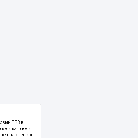
PALMA TEXTILE
рвый ПВЗ в
Yellowpages juda tez, aniq,
лке и как люди
qulay va sifatlik ishlaydi.
 не надо теперь
respect