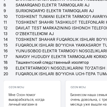
8
SAMARQAND ELEKTR TARMOQLARI AJ
9
SURXONDARYO ELEKTR TARMOQLARI AJ
10
TOSHKENT TUMANI ELEKTR TARMOG'I AVARIYA
11
TOSHKENT SHAHRI TASHKILOT TELEFONLARI 
12
DAVLAT TEST MARKAZINING ISHONCH TELEFO
13
O'ZBEKTELEKOM AJ
14
TOSHKENT SHAHAR FUQAROLIK ISHLARI BO'Y
15
FUQAROLIK ISHLARI BO'YICHA YAKKASAROY 
16
YUNUSOBOD ELEKTR TARMOG'I NOSOZLIKLARI
17
NAVOIY HUDUDIY ELEKTR TARMOQLARI KORXO
18
Ташкентский следственный изолятор
19
ELEKTRTARMOG'I NOSOZLIKLARINI TO'ZATISH 
20
FUQAROLIK ISHLARI BO'YICHA UCH-TEPA TUM
OZON MChJ
OZON MChJ
Мне Озон помог
Бизнесом наша семья
выкарабкаться, когда
очень довольна, с тр
личный магазин в
месяца уже вышли на