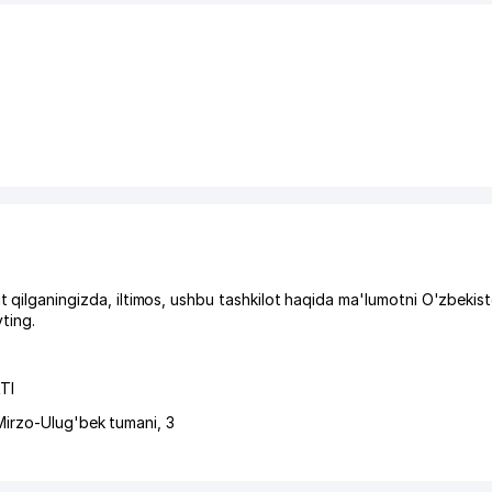
aningizda, iltimos, ushbu tashkilot haqida ma'lumotni O'zbekist
ting.
TI
Mirzo-Ulug'bek tumani
, 3