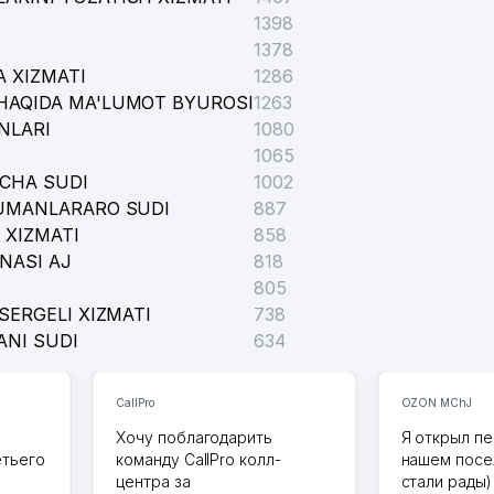
1398
1378
 XIZMATI
1286
HAQIDA MA'LUMOT BYUROSI
1263
NLARI
1080
1065
ICHA SUDI
1002
TUMANLARARO SUDI
887
 XIZMATI
858
NASI AJ
818
805
SERGELI XIZMATI
738
ANI SUDI
634
CallPro
OZON MChJ
Хочу поблагодарить
Я открыл пе
етьего
команду CallPro колл-
нашем посе
центра за
стали рады)