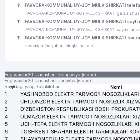
❓
IFAVVORA-KOMMUNAL UY-JOY MULK SHIRKATI telefon
IFAVVORA-KOMMUNAL UY-JOY MULK SHIRKATI ga siz shu raqam
❓
IFAVVORA-KOMMUNAL UY-JOY MULK SHIRKATI sayti m
IFAVVORA-KOMMUNAL UY-JOY MULK SHIRKATI sayti manzili
❓
IFAVVORA-KOMMUNAL UY-JOY MULK SHIRKATI fax r
raqamiga fax yuborishingiz mumkin.
Eng yaxshi 20 ta mashhur kompaniya (июль)
Eng yaxshi 20 ta mashhur sarlavha (июль)
Saytdagi yangi tashkilotlar
№
Nomi
1
YASHNOBOD ELEKTR TARMOG'I NOSOZLIKLARI 
2
CHILONZOR ELEKTR TARMOG'I NOSOZLIK XIZM
3
O'ZBEKISTON RESPUBLIKASI BOSH PROKURAT
4
OLMAZOR ELEKTR TARMOG'I NOSOZLIKLARI XI
5
UCH-TEPA ELEKTR TARMOG'I NOSOZLIKLARI X
6
TOSHKENT SHAHAR ELEKTR TARMOQLARI KOR
7
SHAYXONTOHUR ELEKTR TARMOG'I NOSOZLIKL