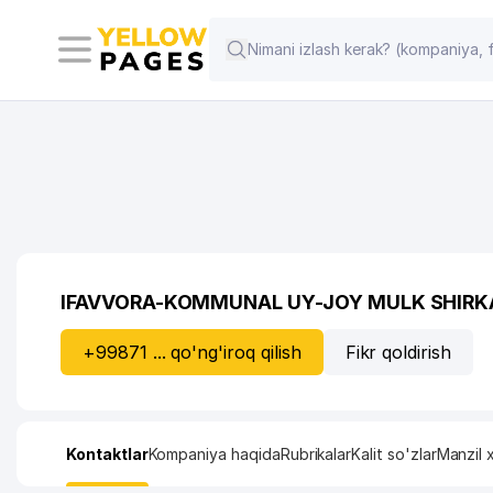
IFAVVORA-KOMMUNAL UY-JOY MULK SHIRK
+99871 ... qo'ng'iroq qilish
Fikr qoldirish
Kontaktlar
Kompaniya haqida
Rubrikalar
Kalit so'zlar
Manzil x