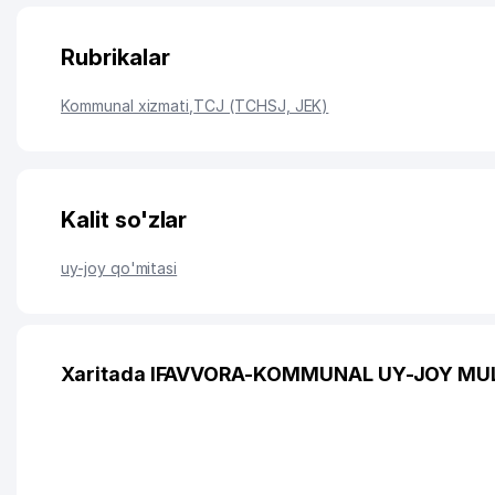
Rubrikalar
Kommunal xizmati
,
TCJ (TCHSJ, JEK)
Kalit so'zlar
uy-joy qo'mitasi
Xaritada IFAVVORA-KOMMUNAL UY-JOY MULK