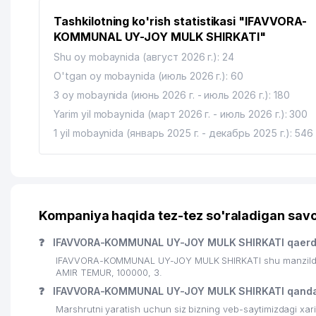
14
IFES-STROY MChJ
Tashkilotning ko'rish statistikasi "IFAVVORA-
15
O'ZBEKISTON RESPUBLIKASI QUROLLI KUCHLAR 
KOMMUNAL UY-JOY MULK SHIRKATI"
16
DIV NODAVLAT TA'LIM MUASSASASI
Shu oy mobaynida (август 2026 г.): 24
O'tgan oy mobaynida (июль 2026 г.): 60
17
EXPERTS OF REAL VALUATION MChJ
3 oy mobaynida (июнь 2026 г. - июль 2026 г.): 180
18
IDEAL CLASS GULRUH NODAVLAT TA'LIM MUASSA
Yarim yil mobaynida (март 2026 г. - июль 2026 г.): 300
1 yil mobaynida (январь 2025 г. - декабрь 2025 г.): 546
19
URAL TANSIQBAEV MEMORIAL MUZEYI
20
O'ZBEKISTON RESPUBLIKA MUDOFAA VAZIRLIGI
Kompaniya haqida tez-tez so'raladigan savo
❓
IFAVVORA-KOMMUNAL UY-JOY MULK SHIRKATI qaerda
IFAVVORA-KOMMUNAL UY-JOY MULK SHIRKATI shu manzilda j
AMIR TEMUR, 100000, 3.
❓
IFAVVORA-KOMMUNAL UY-JOY MULK SHIRKATI qanda
Marshrutni yaratish uchun siz bizning veb-saytimizdagi xa