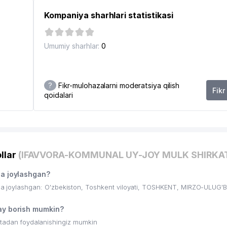
Kompaniya sharhlari statistikasi
DAVLAT MUZEYI
Umumiy sharhlar:
0
SASI
?
Fikr-mulohazalarni moderatsiya qilish
Fikr
qoidalari
llar
(IFAVVORA-KOMMUNAL UY-JOY MULK SHIRKAT
 joylashgan?
oylashgan: O'zbekiston, Toshkent viloyati, TOSHKENT, MIRZO-ULUG'B
y borish mumkin?
ritadan foydalanishingiz mumkin