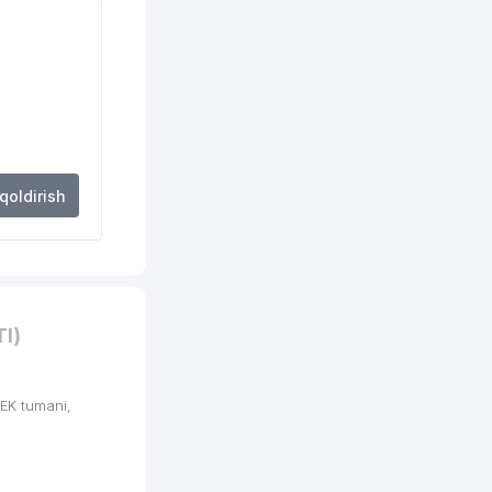
740 м
762 м
833 м
922 м
949 м
 qoldirish
966 м
987 м
I)
EK tumani,