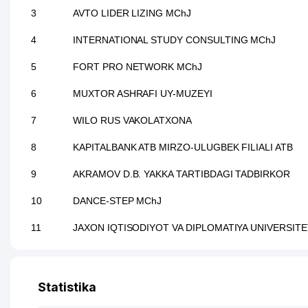
3
AVTO LIDER LIZING MChJ
4
INTERNATIONAL STUDY CONSULTING MChJ
5
FORT PRO NETWORK MChJ
6
MUXTOR ASHRAFI UY-MUZEYI
7
WILO RUS VAKOLATXONA
8
KAPITALBANK ATB MIRZO-ULUGBEK FILIALI ATB
9
AKRAMOV D.B. YAKKA TARTIBDAGI TADBIRKOR
10
DANCE-STEP MChJ
11
JAXON IQTISODIYOT VA DIPLOMATIYA UNIVERSITE
12
INDIYA MADANIYAT MARKAZI MARKAZI
13
SHARQ INTOUR MChJ
Statistika