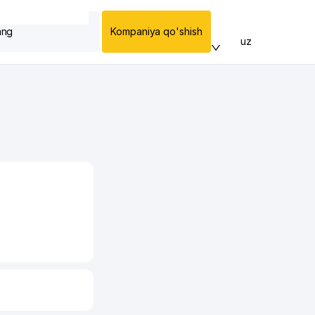
ang
Kompaniya qo'shish
uz