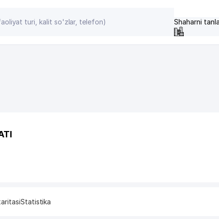
Shaharni tanl
ATI
aritasi
Statistika