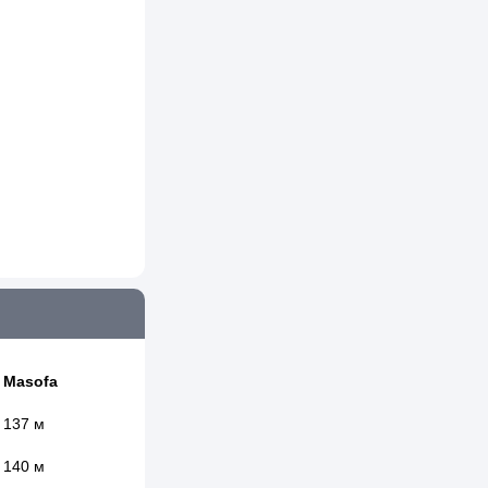
Masofa
137 м
140 м