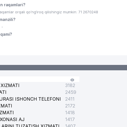
 raqamlari?
lar orqali qo’ng’iroq qilishingiz mumkin: 71 2670248
anzili?
 -
aqami?
XIZMATI
3182
ATI
2459
URASI ISHONCH TELEFONI
2411
ZMATI
2172
IZMATI
1418
XONASI AJ
1417
ARINI TUZATISH XIZMATI
1407