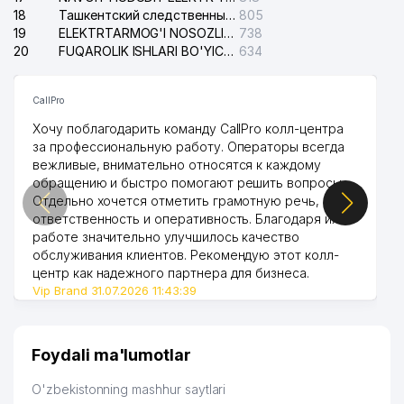
18
Ташкентский следственный изолятор
805
19
ELEKTRTARMOG'I NOSOZLIKLARINI TO'ZATISH SERGELI XIZMATI
738
20
FUQAROLIK ISHLARI BO'YICHA UCH-TEPA TUMANI SUDI
634
CallPro
Хочу поблагодарить команду CallPro колл-центра
за профессиональную работу. Операторы всегда
вежливые, внимательно относятся к каждому
обращению и быстро помогают решить вопросы.
Отдельно хочется отметить грамотную речь,
ответственность и оперативность. Благодаря их
работе значительно улучшилось качество
обслуживания клиентов. Рекомендую этот колл-
центр как надежного партнера для бизнеса.
Vip Brand 31.07.2026 11:43:39
Foydali ma'lumotlar
O'zbekistonning mashhur saytlari