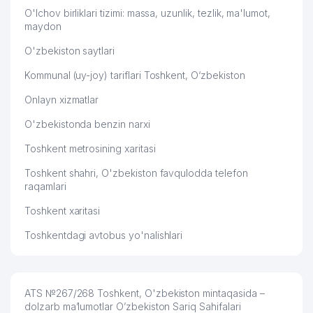
O'lchov birliklari tizimi: massa, uzunlik, tezlik, ma'lumot,
maydon
O'zbekiston saytlari
Kommunal (uy-joy) tariflari Toshkent, O‘zbekiston
Onlayn xizmatlar
O'zbekistonda benzin narxi
Toshkent metrosining xaritasi
Toshkent shahri, O'zbekiston favqulodda telefon
raqamlari
Toshkent xaritasi
Toshkentdagi avtobus yo'nalishlari
ATS №267/268 Toshkent, O'zbekiston mintaqasida –
dolzarb ma’lumotlar O’zbekiston Sariq Sahifalari