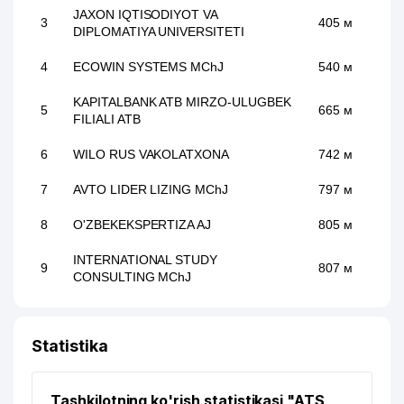
JAXON IQTISODIYOT VA
3
405 м
DIPLOMATIYA UNIVERSITETI
4
ECOWIN SYSTEMS MChJ
540 м
KAPITALBANK ATB MIRZO-ULUGBEK
5
665 м
FILIALI ATB
6
WILO RUS VAKOLATXONA
742 м
7
AVTO LIDER LIZING MChJ
797 м
8
O'ZBEKEKSPERTIZA AJ
805 м
INTERNATIONAL STUDY
9
807 м
CONSULTING MChJ
INDIYA MADANIYAT MARKAZI
10
891 м
MARKAZI
Statistika
LI M.B. YAKKA TARTIBDAGI
11
897 м
TADBIRKOR
Tashkilotning ko'rish statistikasi "ATS