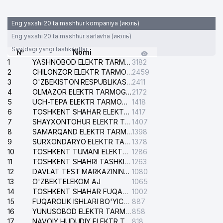
Eng yaxshi 20 ta mashhur kompaniya (июль)
Eng yaxshi 20 ta mashhur sarlavha (июль)
Saytdagi yangi tashkilotlar
№
Nomi
1
YASHNOBOD ELEKTR TARMOG'I NOSOZLIKLARI XIZMATI
3182
2
CHILONZOR ELEKTR TARMOG'I NOSOZLIK XIZMATI
2459
3
O'ZBEKISTON RESPUBLIKASI BOSH PROKURATURASI ISHONCH TELEFONI
2411
4
OLMAZOR ELEKTR TARMOG'I NOSOZLIKLARI XIZMATI
2172
5
UCH-TEPA ELEKTR TARMOG'I NOSOZLIKLARI XIZMATI
1418
6
TOSHKENT SHAHAR ELEKTR TARMOQLARI KORXONASI AJ
1417
7
SHAYXONTOHUR ELEKTR TARMOG'I NOSOZLIKLARINI TUZATISH XIZMATI
1407
8
SAMARQAND ELEKTR TARMOQLARI AJ
1398
9
SURXONDARYO ELEKTR TARMOQLARI AJ
1378
10
TOSHKENT TUMANI ELEKTR TARMOG'I AVARIYA XIZMATI
1286
11
TOSHKENT SHAHRI TASHKILOT TELEFONLARI HAQIDA MA'LUMOT BYUROSI
1263
12
DAVLAT TEST MARKAZINING ISHONCH TELEFONLARI
1080
13
O'ZBEKTELEKOM AJ
1065
14
TOSHKENT SHAHAR FUQAROLIK ISHLARI BO'YICHA SUDI
1002
15
FUQAROLIK ISHLARI BO'YICHA YAKKASAROY TUMANLARARO SUDI
887
16
YUNUSOBOD ELEKTR TARMOG'I NOSOZLIKLARI XIZMATI
858
17
NAVOIY HUDUDIY ELEKTR TARMOQLARI KORXONASI AJ
818