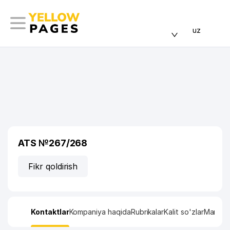
uz
ATS №267/268
Fikr qoldirish
Kontaktlar
Kompaniya haqida
Rubrikalar
Kalit so'zlar
Manzil x