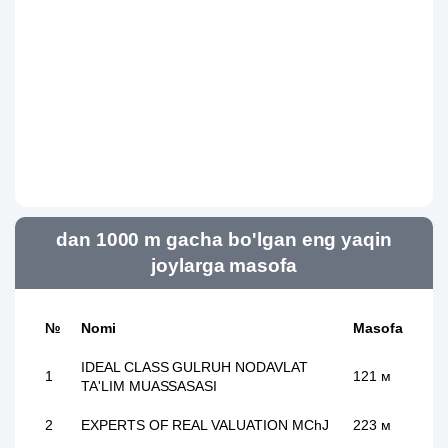
dan 1000 m gacha bo'lgan eng yaqin
joylarga masofa
№
Nomi
Masofa
IDEAL CLASS GULRUH NODAVLAT
1
121 м
TA'LIM MUASSASASI
2
EXPERTS OF REAL VALUATION MChJ
223 м