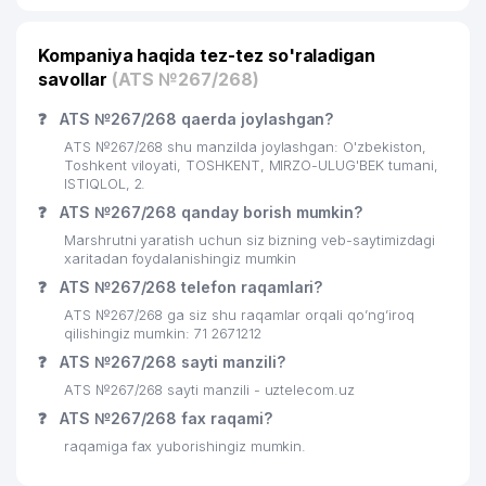
Kompaniya haqida tez-tez so'raladigan
savollar
(ATS №267/268)
❓
ATS №267/268 qaerda joylashgan?
ATS №267/268 shu manzilda joylashgan: O'zbekiston,
Toshkent viloyati, TOSHKENT, MIRZO-ULUG'BEK tumani,
ISTIQLOL, 2.
❓
ATS №267/268 qanday borish mumkin?
Marshrutni yaratish uchun siz bizning veb-saytimizdagi
xaritadan foydalanishingiz mumkin
❓
ATS №267/268 telefon raqamlari?
ATS №267/268 ga siz shu raqamlar orqali qo’ng’iroq
qilishingiz mumkin: 71 2671212
❓
ATS №267/268 sayti manzili?
ATS №267/268 sayti manzili - uztelecom.uz
❓
ATS №267/268 fax raqami?
raqamiga fax yuborishingiz mumkin.