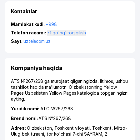
Kontaktlar
Mamlakat kodi:
+998
Telefon raqami:
71 qo'ng'iroq qilish
Sayt:
uztelecom.uz
Kompaniya haqida
ATS №267/268 ga murojaat qilganingizda, iltimos, ushbu
tashkilot haqida ma'lumotni O'zbekistonning Yellow
Pages Uzbekistan Yellow Pages katalogida topganingizni
ayting.
Yuridik nomi:
АТС №267/268
Brend nomi:
ATS №267/268
Adres:
O'zbekiston,
Toshkent viloyati
,
Toshkent
,
Mirzo-
Ulug'bek tumani
,
tor ko'chasi 7-chi SAYRAM
, 2