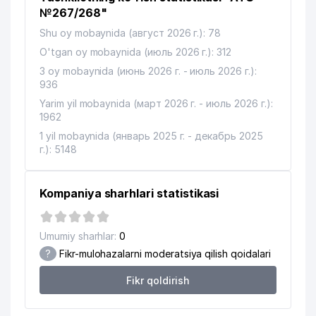
MIRZO-ULUGBEK TUMANI
№267/268"
12
899 м
HOKIMIYATI
Shu oy mobaynida (август 2026 г.): 78
O'ZBEKISTON RESPUBLIKASI
O'tgan oy mobaynida (июль 2026 г.): 312
13
902 м
QUROLLI KUCHLAR AKADEMIYASI
3 oy mobaynida (июнь 2026 г. - июль 2026 г.):
936
MAHALLA FONDI MIRZO-ULUGBEK
14
902 м
Yarim yil mobaynida (март 2026 г. - июль 2026 г.):
BO'LIMI
1962
15
LIDER TEAM MChJ
926 м
1 yil mobaynida (январь 2025 г. - декабрь 2025
г.): 5148
16
ALMAZ TRAVEL MChJ
947 м
17
FORT PRO NETWORK MChJ
977 м
Kompaniya sharhlari statistikasi
18
GREEN APPLE WORKING MChJ
991 м
Umumiy sharhlar:
0
?
Fikr-mulohazalarni moderatsiya qilish qoidalari
Fikr qoldirish